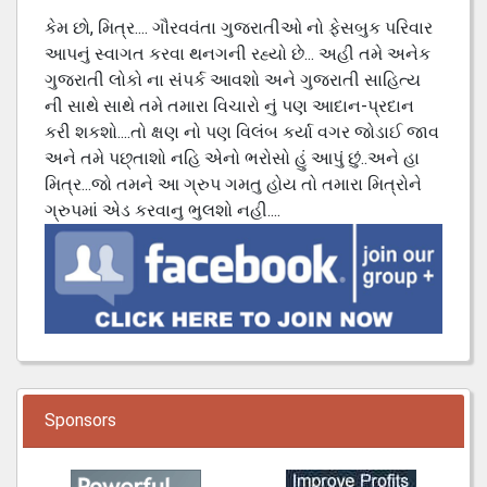
કેમ છો, મિત્ર.... ગૌરવવંતા ગુજરાતીઓ નો ફેસબુક પરિવાર
આપનું સ્વાગત કરવા થનગની રહ્યો છે... અહી તમે અનેક
ગુજરાતી લોકો ના સંપર્ક આવશો અને ગુજરાતી સાહિત્ય
ની સાથે સાથે તમે તમારા વિચારો નું પણ આદાન-પ્રદાન
કરી શકશો....તો ક્ષણ નો પણ વિલંબ કર્યા વગર જોડાઈ જાવ
અને તમે પછ્તાશો નહિ એનો ભરોસો હું આપું છું..અને હા
મિત્ર...જો તમને આ ગ્રુપ ગમતુ હોય તો તમારા મિત્રોને
ગ્રુપમાં એડ કરવાનુ ભુલશો નહી....
Sponsors