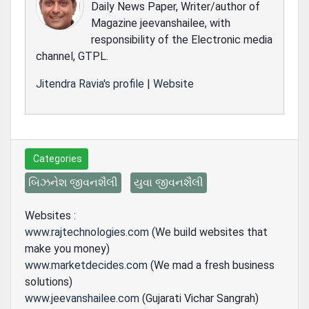
Daily News Paper, Writer/author of
Magazine jeevanshailee, with
responsibility of the Electronic media
channel, GTPL.
Jitendra Ravia's profile
|
Website
Categories
બિઝનેશ જીવનશૈલી
યુવા જીવનશૈલી
Websites :
www.rajtechnologies.com
(We build websites that
make you money)
www.marketdecides.com
(We mad a fresh business
solutions)
www.jeevanshailee.com
(Gujarati Vichar Sangrah)