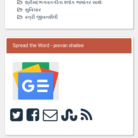
શ્રીમદભગવતગીતા શ્લોક ભાષાંતર સાથેઃ
સુવિચાર
સ્ત્રી જીવનશૈલી
Spread the Word - jeevan shailee