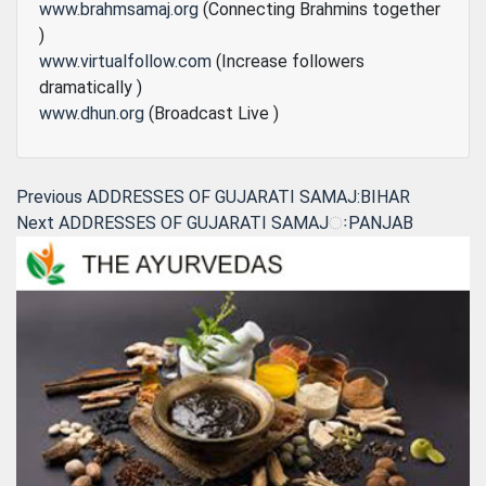
www.brahmsamaj.org
(Connecting Brahmins together
)
www.virtualfollow.com
(Increase followers
dramatically )
www.dhun.org
(Broadcast Live )
Post
Previous
Previous
ADDRESSES OF GUJARATI SAMAJ:BIHAR
Next
post:
Next
ADDRESSES OF GUJARATI SAMAJઃPANJAB
navigation
post: