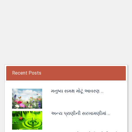
Recent Posts
મનુષ્ય સમક્ષ મોટૂં આવરણ ...
અન્ય પ્રાણીની સરખામણીમાં ...