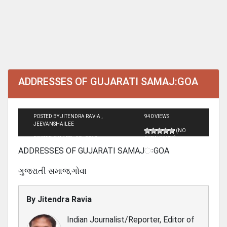
ADDRESSES OF GUJARATI SAMAJ:GOA
POSTED BY JITENDRA RAVIA ,
940 VIEWS
JEEVANSHAILEE
(NO
POSTED ON APR - 10 - 2012
RATINGS YET)
ADDRESSES OF GUJARATI SAMAJઃGOA
ગુજરાતી સમાજ,ગોવા
By
Jitendra Ravia
Indian Journalist/Reporter, Editor of