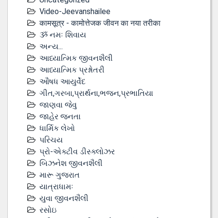
Video-Jeevanshailee
कामसूत्र - कामोत्तेजक जीवन का नया तरीका
ૐ નમઃ શિવાય
અન્ય...
આધ્યાત્મિક જીવનશૈલી
આધ્યાત્મિક પ્રશ્નોતરી
ઔષધ આયુર્વેદ
ગીત,ગરબા,પ્રાર્થના,ભજન,પ્રભાતિયા
જાણવા જેવુ
જાહેર જનતા
ધાર્મિક લેખો
પરિચય
પ્રો-એક્ટીવ ડીસ્‍ક્લોઝર
બિઝનેશ જીવનશૈલી
મારૂ ગુજરાત
યાત્રાધામઃ
યુવા જીવનશૈલી
રસોઇ