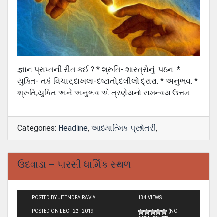
જ્ઞાન પ્રાપ્તની રીત કઈ ? * શ્રુતિ- શાસ્ત્રોનું પઠન. *
યુક્તિ- તર્ક વિચાર,દાખલા-દષ્ટાંતો,દલીલો દ્રારા. * અનુભવ. *
શ્રુતિ,યુક્તિ અને અનુભવ એ ત્રણેયનો સમન્વય ઉત્તમ.
Categories:
Headline
,
આધ્યાત્મિક પ્રશ્નોતરી
,
ઉદવાડા – પારસી ધાર્મિક સ્થળ
POSTED BY JITENDRA RAVIA
134 VIEWS
POSTED ON DEC - 22 - 2019
(NO