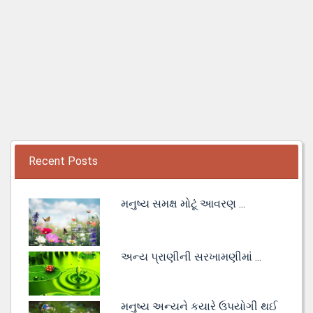
Recent Posts
મનુષ્ય સમક્ષ મોટૂં આવરણ ...
અન્ય પ્રાણીની સરખામણીમાં ...
મનુષ્ય અન્યને કયારે ઉપયોગી થઈ