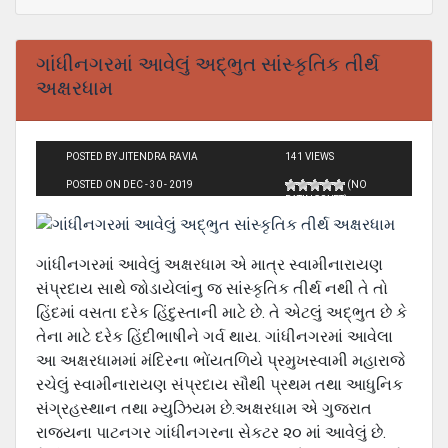
ગાંધીનગરમાં આવેલું અદ્ભુત સાંસ્કૃતિક તીર્થ
અક્ષરધામ
POSTED BY JITENDRA RAVIA
141 VIEWS
POSTED ON DEC - 30 - 2019
(NO
RATINGS YET)
ગાંધીનગરમાં આવેલું અક્ષરધામ એ માત્ર સ્વામીનારાયણ
સંપ્રદાય સાથે જોડાયેલાંનુ જ સાંસ્કૃતિક તીર્થ નથી તે તો
હિંદમાં વસતા દરેક હિંદુસ્તાની માટે છે. તે એટલું અદ્ભુત છે કે
તેના માટે દરેક હિંદીભાષીને ગર્વ થાય. ગાંધીનગરમાં આવેલા
આ અક્ષરધામમાં મંદિરના ભોંયતળિયે પ્રમુખસ્વામી મહારાજે
રચેલું સ્વામીનારાયણ સંપ્રદાય સૌથી પ્રથમ તથા આધુનિક
સંગ્રહસ્થાન તથા મ્યુઝિયમ છે.અક્ષરધામ એ ગુજરાત
રાજ્યના પાટનગર ગાંધીનગરના સેકટર ૨૦ માં આવેલું છે.