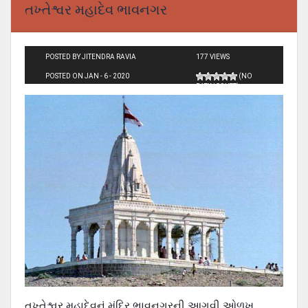
તખ્તેશ્વર મહાદેવ ભાવનગર
POSTED BY JITENDRA RAVIA
177 VIEWS
POSTED ON JAN - 6 - 2020
(NO
RATINGS YET)
તખ્તેશ્વર મહાદેવનું મંદિર ભાવનગરની આગવી ઓળખ