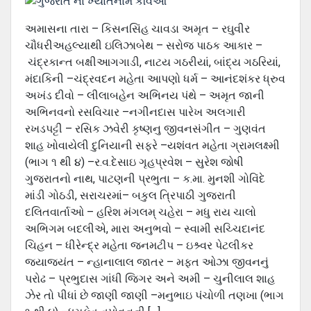
અમાસના તારા – કિસનસિંહ ચાવડા અમૃત – રઘુવીર
ચૌધરીઅહલ્‍યાથી ઇલિઝાબેથ – સરોજ પાઠક આકાર –
ચંદ્રકાન્‍ત બક્ષીઆગગાડી, નાટય ગઠરીયાં, બાંદ્ય ગઠરિયાં,
મંદાકિની –ચંદ્રવદન મહેતા આપણો ધર્મ – આનંદશંકર ધ્રુવ
અખંડ દીવો – લીલાબહેન અભિનય પંથે – અમૃત જાની
અભિનવનો રસવિચાર –નગીનદાસ પારેખ અલગારી
રખડપટ્ટી – રસિક ઝવેરી કૃષ્‍ણનુ જીવનસંગીત – ગુણવંત
શાહ ખોવાયેલી દુનિયાની સફરે –યશંવત મહેતા ગ્રામલક્ષ્‍મી
(ભાગ ૧ થી ૪) –ર.વ.દેસાઇ ગૃહપ્રવેશ – સુરેશ જોષી
ગુજરાતનો નાથ, પાટણની પ્રભુતા – ક.મા. મુનશી ગોવિંદે
માંડી ગોઠડી, સરાચરમાં– બકુલ ત્રિપાઠી ગુજરાતી
દલિતવાર્તાઓ – હરિશ મંગલમ્ ચહેરા – મધુ રાય ચાલો
અભિગમ બદલીએ, મારા અનુભવો – સ્‍વામી સચ્ચિદાનંદ
ચિહન – ધીરેન્‍દ્ર મહેતા જનમટીપ – ઇશ્ર્વર પેટલીકર
જયાજયંત – ન્‍હાનાલાલ જાતર – મફત ઓઝા જીવનનું
પરોઢ – પ્રભુદાસ ગાંધી જિગર અને અમી – ચુનીલાલ શાહ
ઝેર તો પીધાં છે જાણી જાણી –મનુભાઇ પંચોળી તણખા (ભાગ