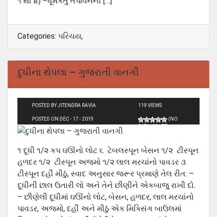
૧ થી ૪) –ધૂમકેતુ તપોવનની […]
Categories:
પરિચય
,
દુધીના થેપલા – ગુજરાતી વાનગી
POSTED BY JITENDRA RAVIA
119 VIEWS
POSTED ON DEC - 17 - 2019
(NO
RATINGS YET)
૧ દૂધી ૧/૨ કપ ઘઊંનો લોટ ૬ ટેબલસ્પૂન બેસન ૧/૨ ટીસ્પૂન
હળદર ૧/૨ ટીસ્પૂન અજમો ૧/૨ લાલ મરચાંનો પાવડર ૩
ટીસ્પૂન દહીં મીઠું, સ્વાદ અનુસાર જરૂર પ્રમાણે તેલ રીત: –
દૂધીની છાલ ઉતારી લો અને તેને છીણીને એકબાજુ રાખી દો.
– છીણેલી દૂધીમાં ઘઊંનો લોટ, બેસન, હળદર, લાલ મરચાંનો
પાવડર, અજમો, દહીં અને મીઠું એક મિક્સિંગ બાઉલમાં