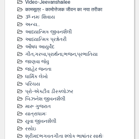
Video-Jeevanshailee
कामसूत्र - कामोत्तेजक जीवन का नया तरीका
ૐ નમઃ શિવાય
અન્ય...
આધ્યાત્મિક જીવનશૈલી
આધ્યાત્મિક પ્રશ્નોતરી
ઔષધ આયુર્વેદ
ગીત,ગરબા,પ્રાર્થના,ભજન,પ્રભાતિયા
જાણવા જેવુ
જાહેર જનતા
ધાર્મિક લેખો
પરિચય
પ્રો-એક્ટીવ ડીસ્‍ક્લોઝર
બિઝનેશ જીવનશૈલી
મારૂ ગુજરાત
યાત્રાધામઃ
યુવા જીવનશૈલી
રસોઇ
શ્રીમદભગવતગીતા શ્લોક ભાષાંતર સાથેઃ