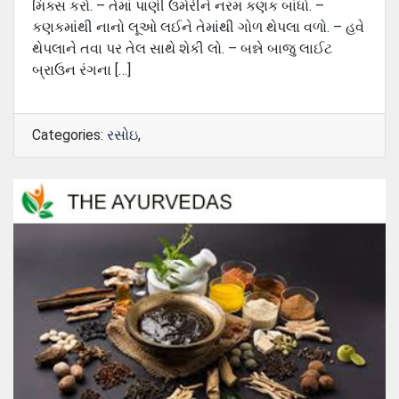
મિક્સ કરો. – તેમાં પાણી ઉમેરીને નરમ કણક બાંધો. –
કણકમાંથી નાનો લૂઓ લઈને તેમાંથી ગોળ થેપલા વળો. – હવે
થેપલાને તવા પર તેલ સાથે શેકી લો. – બન્ને બાજુ લાઈટ
બ્રાઉન રંગના […]
Categories:
રસોઇ
,