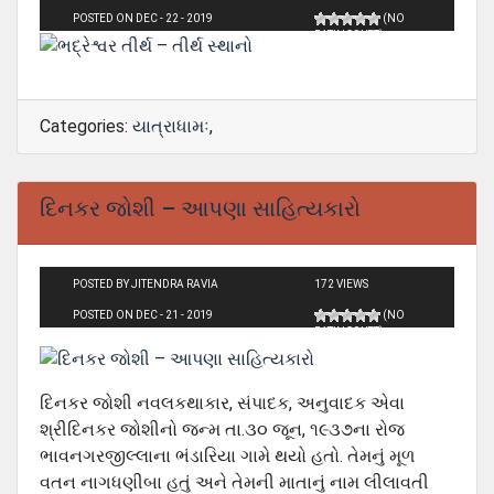
POSTED ON DEC - 22 - 2019
(NO
RATINGS YET)
Categories:
યાત્રાધામઃ
,
દિનકર જોશી – આપણા સાહિત્યકારો
POSTED BY JITENDRA RAVIA
172 VIEWS
POSTED ON DEC - 21 - 2019
(NO
RATINGS YET)
દિનકર જોશી નવલકથાકાર, સંપાદક, અનુવાદક એવા
શ્રીદિનકર જોશીનો જન્મ તા.૩૦ જૂન, ૧૯૩૭ના રોજ
ભાવનગરજીલ્લાના ભંડારિયા ગામે થયો હતો. તેમનું મૂળ
વતન નાગધણીબા હતું અને તેમની માતાનું નામ લીલાવતી