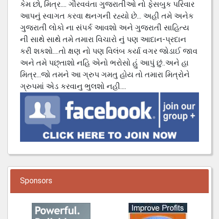
કેમ છો, મિત્ર.... ગૌરવવંતા ગુજરાતીઓ નો ફેસબુક પરિવાર
આપનું સ્વાગત કરવા થનગની રહ્યો છે... અહી તમે અનેક
ગુજરાતી લોકો ના સંપર્ક આવશો અને ગુજરાતી સાહિત્ય
ની સાથે સાથે તમે તમારા વિચારો નું પણ આદાન-પ્રદાન
કરી શકશો....તો ક્ષણ નો પણ વિલંબ કર્યા વગર જોડાઈ જાવ
અને તમે પછ્તાશો નહિ એનો ભરોસો હું આપું છું..અને હા
મિત્ર...જો તમને આ ગ્રુપ ગમતુ હોય તો તમારા મિત્રોને
ગ્રુપમાં એડ કરવાનુ ભુલશો નહી....
Sponsors