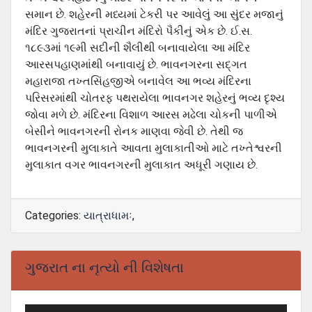
સમાન છે. શહેરની મધ્યમાં ટેકરી પર આવેલું આ સુંદર મજાનું
મંદિર ગુજરાતનાં પ્રાચીન મંદિરો પૈકીનું એક છે. ઈ.સ.
૧૮૯૩માં ૧૯મી સદીની શૈલીથી બનાવાયેલા આ મંદિર
આરસપહાણમાંથી બનાવાયું છે. ભાવનગરના સદ્ગત
મહારાજા તખ્તસિંહજીએ બનાવેલ આ ભવ્ય મંદિરના
પરિસરમાંથી ચોતરફ પથરાયેલા ભાવનગર શહેરનું ભવ્ય દૃશ્ય
જોવા મળે છે. મંદિરના વિશાળ આરસ મઢેલા ચોકની પાળીએ
બેસીને ભાવનગરની રોનક માણવા જેવી છે. તેથી જ
ભાવનગરની મુલાકાતે આવતા મુલાકાતીઓ માટે તખ્તેશ્વરની
મુલાકાત વગર ભાવનગરની મુલાકાત અધૂરી ગણાય છે.
Categories:
યાત્રાધામઃ
,
ગુજરાત ના નૃત્યો ની વિશેષતા