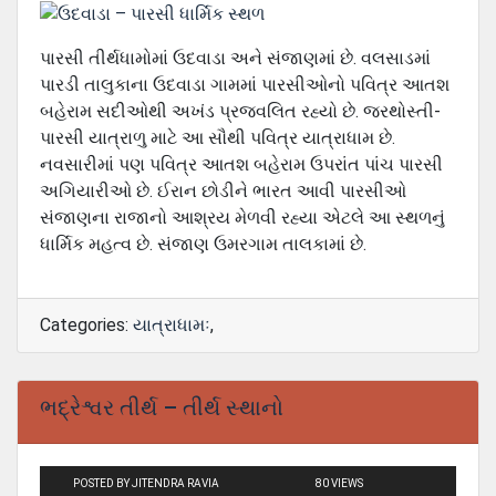
RATINGS YET)
પારસી તીર્થધામોમાં ઉદવાડા અને સંજાણમાં છે. વલસાડમાં
પારડી તાલુકાના ઉદવાડા ગામમાં પારસીઓનો પવિત્ર આતશ
બહેરામ સદીઓથી અખંડ પ્રજવલિત રહ્યો છે. જરથોસ્તી-
પારસી યાત્રાળુ માટે આ સૌથી પવિત્ર યાત્રાધામ છે.
નવસારીમાં પણ પવિત્ર આતશ બહેરામ ઉપરાંત પાંચ પારસી
અગિયારીઓ છે. ઈરાન છોડીને ભારત આવી પારસીઓ
સંજાણના રાજાનો આશ્રય મેળવી રહ્યા એટલે આ સ્થળનું
ધાર્મિક મહત્વ છે. સંજાણ ઉમરગામ તાલકામાં છે.
Categories:
યાત્રાધામઃ
,
ભદ્રેશ્વર તીર્થ – તીર્થ સ્થાનો
POSTED BY JITENDRA RAVIA
80 VIEWS