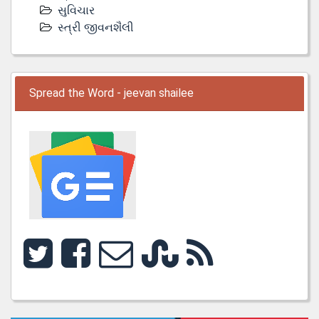
સુવિચાર
સ્ત્રી જીવનશૈલી
Spread the Word - jeevan shailee