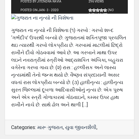
POSTED BY JITENDRA RAVIA
296 VIEWS
POSTED ON JAN - 3 - 2020
(NO
RATINGS YET)
ગુજરાત ના નૃત્યો ની વિશેષતા (૧) ગરબો : ગરબો શબ્‍દ
‘ગર્ભદીપ’ ઉપરથી બન્‍યો છે. ગુજરાતમાં શકિતપૂજા પ્રચલિત
થઇ ત્‍યારથી ગરબો લોકપ્રીય છે. ગરબામાં માટલીમાં છિદ્રો
રાખીને દીવો ગોઠવવામાં આવે છે. આ ગરબાને માથા ઉપર
લઇને નવરાત્રીમાં સ્‍ત્રીઓ આદ્યશકિત અંબિકા, બહુચરા
વગેરેના ગરબા ગાય છે. (૨) રાસ : હલ્‍લીસક અને લાસ્‍ય
નૃત્‍યમાંથી તેનો જન્‍મ થયો છે. વૈષ્‍ણવ સંપ્રદાયની અસર
વધતાં રાસ લોકપ્રીય બન્‍યો છે. (૩) હાલીનૃત્‍ય : હાલીનૃત્‍ય
સુરત જિલ્‍લામાં દૂબળા આદિવાસીઓનું નૃત્‍ય છે. એક પુરુષ
અને એક સ્‍ત્રી ગોળાકારમાં ગોઠવાઇને, કમ્‍મર ઉપર હાથ
રાખીને નાચે છે. સાથે ઢોલ અને થાળી […]
Categories:
મારૂ ગુજરાત
,
યુવા જીવનશૈલી
,