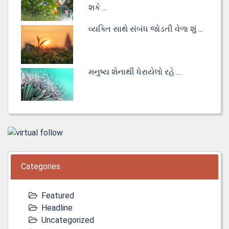
શકે ...
વ્યક્તિ સાથે સંબંધ જોડતી વેળા શું ...
મનુષ્ય શેનાથી ધેરાયેલો રહે ...
Categories
Featured
Headline
Uncategorized