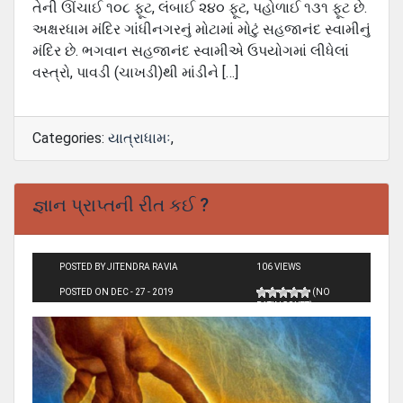
તેની ઊંચાઈ ૧૦૮ ફૂટ, લંબાઈ ૨૪૦ ફૂટ, પહોળાઈ ૧૩૧ ફૂટ છે.
અક્ષરધામ મંદિર ગાંધીનગરનું મોટામાં મોટું સહજાનંદ સ્વામીનું
મંદિર છે. ભગવાન સહજાનંદ સ્વામીએ ઉપયોગમાં લીધેલાં
વસ્ત્રો, પાવડી (ચાખડી)થી માંડીને […]
Categories:
યાત્રાધામઃ
,
જ્ઞાન પ્રાપ્તની રીત કઈ ?
POSTED BY JITENDRA RAVIA
106 VIEWS
POSTED ON DEC - 27 - 2019
(NO
RATINGS YET)