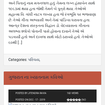
અને પિતાનું નામ મગનલાલ હતું. તેમના લગ્ન હંસાબેન સાથે
૧૯૬૩માં થયા હતા જેથી તેમને બે પુત્રો થયા. તેઓએ
મહાત્મા વિ. ગાંધી નાટક લખ્યા હતા જે રંગભૂમિ પર ભજવાણા
છે. તેઓ ગીતા અભ્યાસી અને તેમાં પાંડિત્ય ધરાવતા હતા.
આન્ધ્ર દેશના સંસ્કૃતના વિદ્વાન ડો. વેદવ્યાસના ગીતાના
અલભ્ય શ્લોકો પોતાની પાસે હોવાના દાવાને તેઓ એ
પડકાર્યો હતો અને દાખલા સાથે ખોટો ઠરાવ્યો હતો. તેઓએ
૬૦થી […]
Categories:
પરિચય
,
ગુજરાત ના ખ્યાતનામ કવિઓ
POSTED BY JITENDRA RAVIA
163 VIEWS
POSTED ON DEC - 17 - 2019
(NO
RATINGS YET)