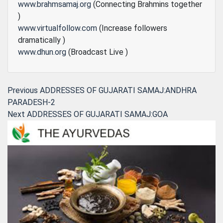
www.brahmsamaj.org
(Connecting Brahmins together
)
www.virtualfollow.com
(Increase followers
dramatically )
www.dhun.org
(Broadcast Live )
Post
Previous
Previous
ADDRESSES OF GUJARATI SAMAJ:ANDHRA
post:
PARADESH-2
navigation
Next
Next
ADDRESSES OF GUJARATI SAMAJ:GOA
post: