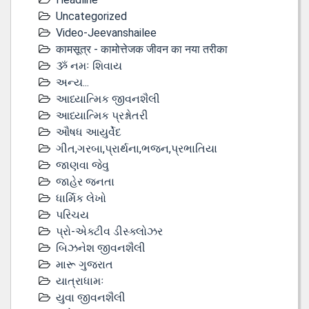
Uncategorized
Video-Jeevanshailee
कामसूत्र - कामोत्तेजक जीवन का नया तरीका
ૐ નમઃ શિવાય
અન્ય...
આધ્યાત્મિક જીવનશૈલી
આધ્યાત્મિક પ્રશ્નોતરી
ઔષધ આયુર્વેદ
ગીત,ગરબા,પ્રાર્થના,ભજન,પ્રભાતિયા
જાણવા જેવુ
જાહેર જનતા
ધાર્મિક લેખો
પરિચય
પ્રો-એક્ટીવ ડીસ્‍ક્લોઝર
બિઝનેશ જીવનશૈલી
મારૂ ગુજરાત
યાત્રાધામઃ
યુવા જીવનશૈલી