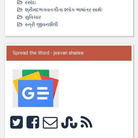
રસોઇ
શ્રીમદભગવતગીતા શ્લોક ભાષાંતર સાથેઃ
સુવિચાર
સ્ત્રી જીવનશૈલી
Spread the Word - jeevan shailee