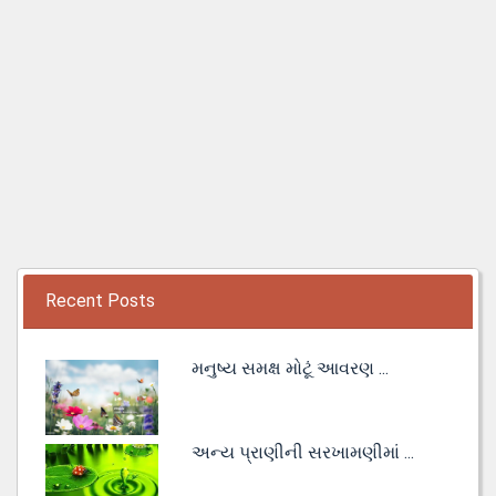
Recent Posts
મનુષ્ય સમક્ષ મોટૂં આવરણ ...
અન્ય પ્રાણીની સરખામણીમાં ...