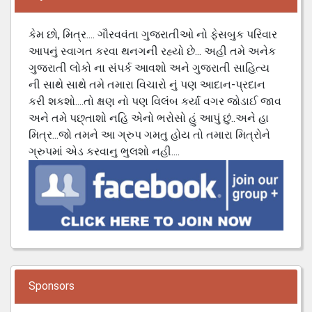
કેમ છો, મિત્ર.... ગૌરવવંતા ગુજરાતીઓ નો ફેસબુક પરિવાર
આપનું સ્વાગત કરવા થનગની રહ્યો છે... અહી તમે અનેક
ગુજરાતી લોકો ના સંપર્ક આવશો અને ગુજરાતી સાહિત્ય
ની સાથે સાથે તમે તમારા વિચારો નું પણ આદાન-પ્રદાન
કરી શકશો....તો ક્ષણ નો પણ વિલંબ કર્યા વગર જોડાઈ જાવ
અને તમે પછ્તાશો નહિ એનો ભરોસો હું આપું છું..અને હા
મિત્ર...જો તમને આ ગ્રુપ ગમતુ હોય તો તમારા મિત્રોને
ગ્રુપમાં એડ કરવાનુ ભુલશો નહી....
Sponsors