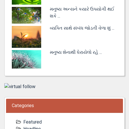
મનુષ્ય અન્યને કયારે ઉપયોગી થઈ
શકે ...
વ્યક્તિ સાથે સંબંધ જોડતી વેળા શું ...
મનુષ્ય શેનાથી ધેરાયેલો રહે ...
Categories
Featured
Headline