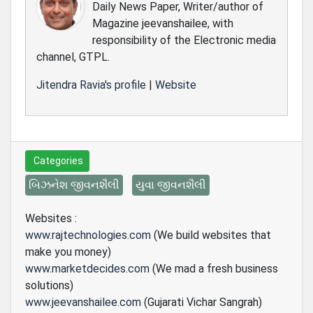
Daily News Paper, Writer/author of
Magazine jeevanshailee, with
responsibility of the Electronic media
channel, GTPL.
Jitendra Ravia's profile
|
Website
Categories
બિઝનેશ જીવનશૈલી
યુવા જીવનશૈલી
Websites :
www.rajtechnologies.com
(We build websites that
make you money)
www.marketdecides.com
(We mad a fresh business
solutions)
www.jeevanshailee.com
(Gujarati Vichar Sangrah)