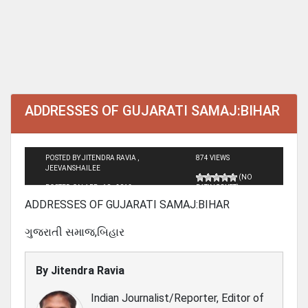
ADDRESSES OF GUJARATI SAMAJ:BIHAR
POSTED BY JITENDRA RAVIA ,
874 VIEWS
JEEVANSHAILEE
(NO
POSTED ON APR - 10 - 2012
RATINGS YET)
ADDRESSES OF GUJARATI SAMAJ:BIHAR
ગુજરાતી સમાજ,બિહાર
By
Jitendra Ravia
Indian Journalist/Reporter, Editor of