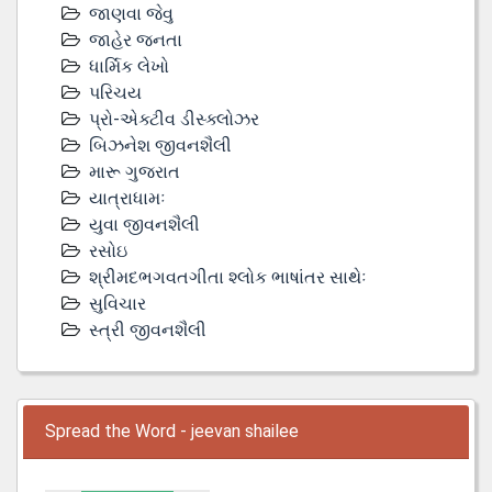
જાણવા જેવુ
જાહેર જનતા
ધાર્મિક લેખો
પરિચય
પ્રો-એક્ટીવ ડીસ્‍ક્લોઝર
બિઝનેશ જીવનશૈલી
મારૂ ગુજરાત
યાત્રાધામઃ
યુવા જીવનશૈલી
રસોઇ
શ્રીમદભગવતગીતા શ્લોક ભાષાંતર સાથેઃ
સુવિચાર
સ્ત્રી જીવનશૈલી
Spread the Word - jeevan shailee