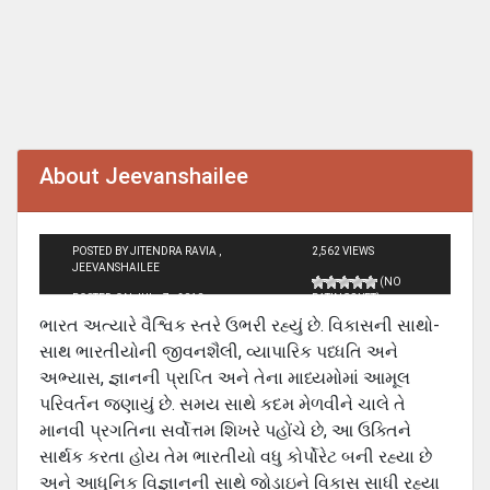
About Jeevanshailee
POSTED BY JITENDRA RAVIA ,
2,562 VIEWS
JEEVANSHAILEE
(NO
POSTED ON JUL - 7 - 2010
RATINGS YET)
ભારત અત્યારે વૈશ્વિક સ્તરે ઉભરી રહ્યું છે. વિકાસની સાથો-
સાથ ભારતીયોની જીવનશૈલી, વ્યાપારિક પધ્ધતિ અને
અભ્યાસ, જ્ઞાનની પ્રાપ્તિ અને તેના માધ્યમોમાં આમૂલ
પરિવર્તન જણાયું છે. સમય સાથે કદમ મેળવીને ચાલે તે
માનવી પ્રગતિના સર્વોત્તમ શિખરે પહોંચે છે, આ ઉક્તિને
સાર્થક કરતા હોય તેમ ભારતીયો વધુ કોર્પોરેટ બની રહ્યા છે
અને આધુનિક વિજ્ઞાનની સાથે જોડાઇને વિકાસ સાધી રહ્યા