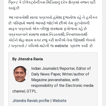
પ્રિન્ટ કે ઈલેકટ્રોનીકસ મિડિયાનું દરેક ક્ષેત્રમાં વજન ઘટી
રહ્યું છે.
આ બાબતોથી સાચા પત્રકારો હંમેશા દુભાયેલા રહે તે હકીકત
છે. પરિણામે આજે આપણે જોઈએ છીએ તેમ ફૂટબોલની
માફક પત્રકારો એક-બીજી સંસ્થામાં ફંગોળાતા રહે છે.
પત્રકારત્વને સમાજ સક્ષમ નિડરતાથી, નિખાલસતાથી
કોઈને શેહ-શરમ વગર રજુ કરી શકીએ તેવા ઉદ્દેશથી લેખકો
/ પત્રકારો / કવિઓ માટેની જ website પ્રારંભ કર્યો છે.
By
Jitendra Ravia
Indian Journalist/Reporter, Editor of
Daily News Paper, Writer/author of
Magazine jeevanshailee, with
responsibility of the Electronic media
channel, GTPL.
Jitendra Ravia's profile
|
Website