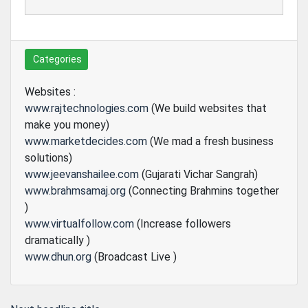
Categories
Websites :
www.rajtechnologies.com
(We build websites that
make you money)
www.marketdecides.com
(We mad a fresh business
solutions)
www.jeevanshailee.com
(Gujarati Vichar Sangrah)
www.brahmsamaj.org
(Connecting Brahmins together
)
www.virtualfollow.com
(Increase followers
dramatically )
www.dhun.org
(Broadcast Live )