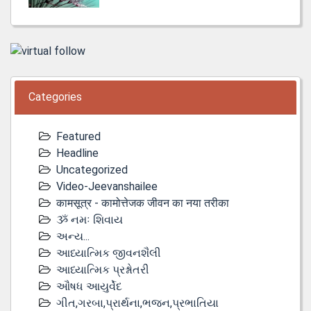
Categories
Featured
Headline
Uncategorized
Video-Jeevanshailee
कामसूत्र - कामोत्तेजक जीवन का नया तरीका
ૐ નમઃ શિવાય
અન્ય...
આધ્યાત્મિક જીવનશૈલી
આધ્યાત્મિક પ્રશ્નોતરી
ઔષધ આયુર્વેદ
ગીત,ગરબા,પ્રાર્થના,ભજન,પ્રભાતિયા