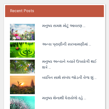
Recent Posts
મનુષ્ય સમક્ષ મોટૂં આવરણ ...
અન્ય પ્રાણીની સરખામણીમાં ...
મનુષ્ય અન્યને કયારે ઉપયોગી થઈ
શકે ...
વ્યક્તિ સાથે સંબંધ જોડતી વેળા શું ...
મનુષ્ય શેનાથી ધેરાયેલો રહે ...