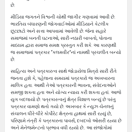
છે.
મીડિયા જગતને વિશ્વની ચોથી જાગીર ગણવામાં આવી છે.
ભારતિય બંધારણની જોગવાઈઓમાં મીડિયાને કેટલીક
છૂટછાટો અને સત્તા આપવામાં આવેલી છે. જેના સહારે
સમાજમાં બનતી ઘટનાઓ, સારી-નઠારી બાબતો, પોતાના
માધ્યમ દ્વારા સમાજ સમક્ષ પ્રસ્તુત કરી શકે. આ કારણથી
જ સમાજમાં પત્રકાર “કલમવીર”નાં નામથી પ્રચલીત બન્યો
છે.
સાહિત્ય અને પત્રકારત્વ સાથે જોડાયેલા મિત્રો સારી રીતે
જનતા હશે કે, પહેલાના સમયમાં પત્રકારો જ અખબારના
માલિક હતા. આથી તેઓ પત્રકારની ભાવના, સંવેદનાઓને
સમજી શકતા હતા અને યોગ્ય ન્યાય કરી શકતા હતાં. આજે
યુગ બદલાયો છે. પત્રકારત્વનું ક્ષેત્ર વિશાળ બન્યું છે પરંતુ
પત્રકાર વામણો થતો ગયો છે. અખબાર કે ન્યુઝ ચેનલનું
સંચાલન ધીરે-ધીરે કોર્પોરેટ ક્ષેત્રના હાથમાં સારી રહ્યું છે,
પરિણામે તંત્રી કે પત્રકારના પાવર્સ, દબદબો ઓસરી રહ્યા છે
અને મેનેજમેન્ટનો પ્રભાવ વધી રહ્યો છે.. આ સંજોગોમાં