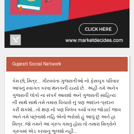
Gujarati Social Network
કેમ છો, મિત્ર.... ગૌરવવંતા ગુજરાતીઓ નો ફેસબુક પરિવાર
આપનું સ્વાગત કરવા થનગની રહ્યો છે... અહી તમે અનેક
ગુજરાતી લોકો ના સંપર્ક આવશો અને ગુજરાતી સાહિત્ય
ની સાથે સાથે તમે તમારા વિચારો નું પણ આદાન-પ્રદાન
કરી શકશો....તો ક્ષણ નો પણ વિલંબ કર્યા વગર જોડાઈ જાવ
અને તમે પછ્તાશો નહિ એનો ભરોસો હું આપું છું..અને હા
મિત્ર...જો તમને આ ગ્રુપ ગમતુ હોય તો તમારા મિત્રોને
ગ્રુપમાં એડ કરવાનુ ભુલશો નહી....