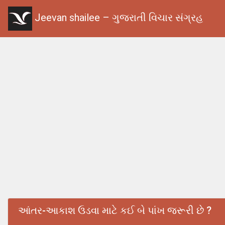
Jeevan shailee – ગુજરાતી વિચાર સંગ્રહ
આંતર-આકાશ ઉડવા માટે કઈ બે પાંખ જરૂરી છે ?