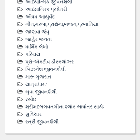
આધ્યાત્મિક જીવનશૈલી
આધ્યાત્મિક પ્રશ્નોતરી
ઔષધ આયુર્વેદ
ગીત,ગરબા,પ્રાર્થના,ભજન,પ્રભાતિયા
જાણવા જેવુ
જાહેર જનતા
ધાર્મિક લેખો
પરિચય
પ્રો-એક્ટીવ ડીસ્‍ક્લોઝર
બિઝનેશ જીવનશૈલી
મારૂ ગુજરાત
યાત્રાધામઃ
યુવા જીવનશૈલી
રસોઇ
શ્રીમદભગવતગીતા શ્લોક ભાષાંતર સાથેઃ
સુવિચાર
સ્ત્રી જીવનશૈલી