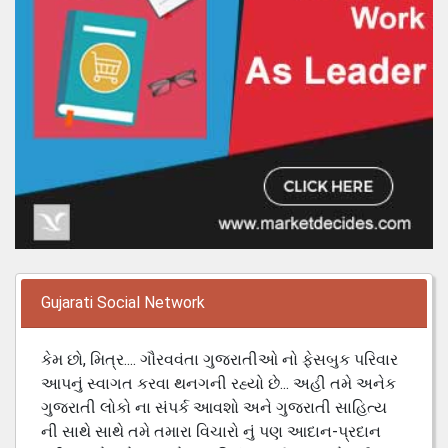
Gujarati Social Network
કેમ છો, મિત્ર.... ગૌરવવંતા ગુજરાતીઓ નો ફેસબુક પરિવાર
આપનું સ્વાગત કરવા થનગની રહ્યો છે... અહી તમે અનેક
ગુજરાતી લોકો ના સંપર્ક આવશો અને ગુજરાતી સાહિત્ય
ની સાથે સાથે તમે તમારા વિચારો નું પણ આદાન-પ્રદાન