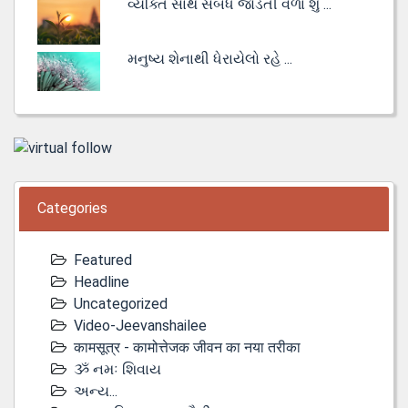
વ્યક્તિ સાથે સંબંધ જોડતી વેળા શું ...
મનુષ્ય શેનાથી ધેરાયેલો રહે ...
Categories
Featured
Headline
Uncategorized
Video-Jeevanshailee
कामसूत्र - कामोत्तेजक जीवन का नया तरीका
ૐ નમઃ શિવાય
અન્ય...