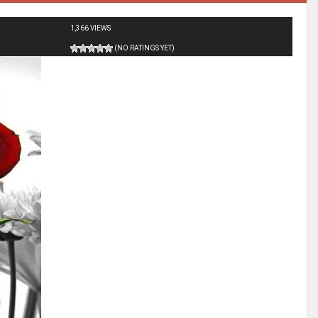
1,366 VIEWS
(NO RATINGS YET)