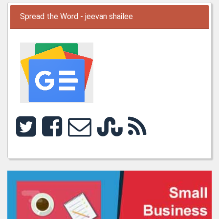
Spread the Word - jeevan shailee