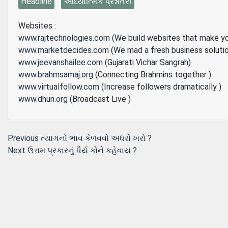
Headline
આધ્યાત્મિક પ્રશ્નોતરી
Websites :
www.rajtechnologies.com
(We build websites that make y
www.marketdecides.com
(We mad a fresh business soluti
www.jeevanshailee.com
(Gujarati Vichar Sangrah)
www.brahmsamaj.org
(Connecting Brahmins together )
www.virtualfollow.com
(Increase followers dramatically )
www.dhun.org
(Broadcast Live )
Post
Previous
Previous
ત્યાગનો ભાવ કેળવવો અધરો ખરો ?
Next
post:
Next
ઉત્તમ પ્રકારનું ધૈર્ય કોને કહેવાય ?
navigation
post: