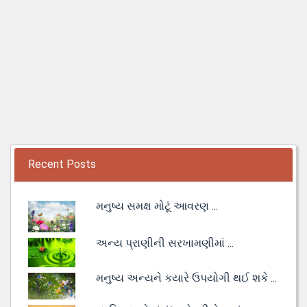
Recent Posts
મનુષ્ય સમક્ષ મોટૂં આવરણ ...
અન્ય પ્રાણીની સરખામણીમાં ...
મનુષ્ય અન્યને કયારે ઉપયોગી થઈ શકે ...