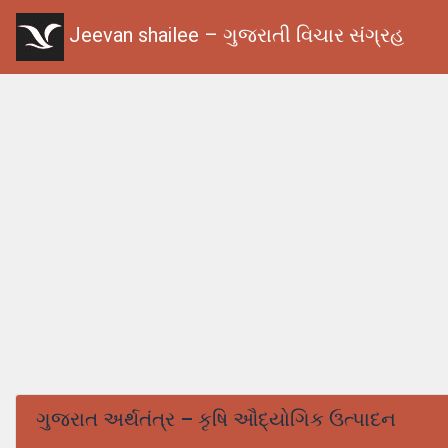
Jeevan shailee – ગુજરાતી વિચાર સંગ્રહ
ગુજરાત અર્થતંત્ર – કૃષિ ઔદ્યોગિક ઉત્પાદન