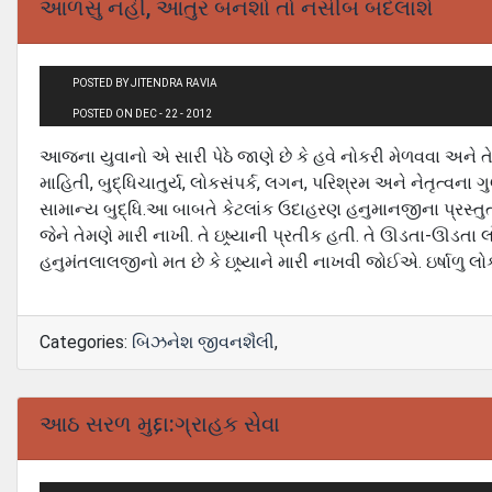
આળસુ નહીં, આતુર બનશો તો નસીબ બદલાશે
POSTED BY JITENDRA RAVIA
POSTED ON DEC - 22 - 2012
આજના યુવાનો એ સારી પેઠે જાણે છે કે હવે નોકરી મેળવવા અને ત
માહિતી, બુદ્ધિચાતુર્ય, લોકસંપર્ક, લગન, પરિશ્રમ અને નેતૃત્વના 
સામાન્ય બુદ્ધિ.આ બાબતે કેટલાંક ઉદાહરણ હનુમાનજીના પ્રસ્તુત 
જેને તેમણે મારી નાખી. તે ઇષ્ર્યાની પ્રતીક હતી. તે ઊડતા-ઊડત
હનુમંતલાલજીનો મત છે કે ઇષ્ર્યાને મારી નાખવી જોઈએ. ઇર્ષાળુ 
Categories:
બિઝનેશ જીવનશૈલી
,
આઠ સરળ મુદ્દા:ગ્રાહક સેવા