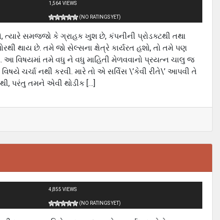
1,564 VIEWS
(NO RATINGS YET)
, ત્યારે સમજજો કે ગ્રાહક ખુશ છે, કંપનીની પ્રોડક્ટથી તથા
 થાય છે. તમે જો સેલ્સના ક્ષેત્રે કાર્યરત હશો, તો તમે પણ
આ વિષયમાં તમે વધુ ને વધુ માહિતી મેળવવાનો પ્રયત્ન ચાલુ જ
વિષયે ચર્ચા નથી કરવી. મારે તો એ સર્વિસ \’કેવી રીતે\’ આપવી તે
નથી, પરંતુ તમને એવી થોડીક […]
4,855 VIEWS
(NO RATINGS YET)