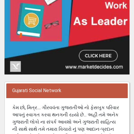
Gujarati Social Network
કેમ છો, મિત્ર.... ગૌરવવંતા ગુજરાતીઓ નો ફેસબુક પરિવાર
આપનું સ્વાગત કરવા થનગની રહ્યો છે... અહી તમે અનેક
ગુજરાતી લોકો ના સંપર્ક આવશો અને ગુજરાતી સાહિત્ય
ની સાથે સાથે તમે તમારા વિચારો નું પણ આદાન-પ્રદાન