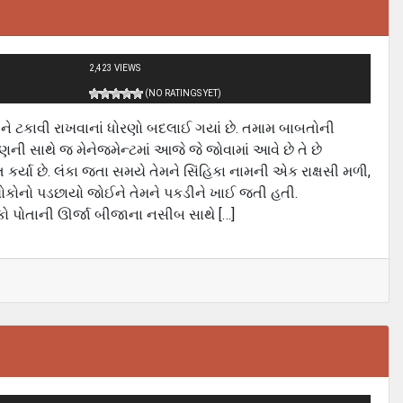
2,423 VIEWS
(NO RATINGS YET)
ેને ટકાવી રાખવાનાં ધોરણો બદલાઈ ગયાં છે. તમામ બાબતોની
ગુણની સાથે જ મેનેજમેન્ટમાં આજે જે જોવામાં આવે છે તે છે
કર્યા છે. લંકા જતા સમયે તેમને સિંહિકા નામની એક રાક્ષસી મળી,
ા લોકોનો પડછાયો જોઈને તેમને પકડીને ખાઈ જતી હતી.
લોકો પોતાની ઊર્જા બીજાના નસીબ સાથે […]