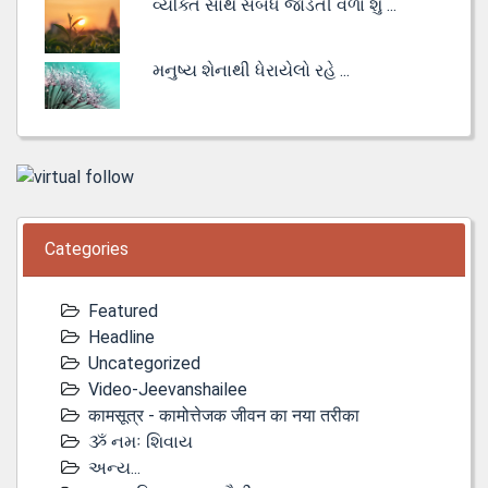
વ્યક્તિ સાથે સંબંધ જોડતી વેળા શું ...
મનુષ્ય શેનાથી ધેરાયેલો રહે ...
Categories
Featured
Headline
Uncategorized
Video-Jeevanshailee
कामसूत्र - कामोत्तेजक जीवन का नया तरीका
ૐ નમઃ શિવાય
અન્ય...