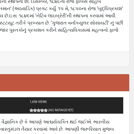
ની સ્‍થાપના ૨૬ ડિસેમ્‍બર, ૧૮૪૮ના રોજ ફાર્બસ સાહેબે
ન’ (અઠવાડિક) પ્રગટ કર્યું. ૧૫ મે, ૧૮૫૦ના રોજ ‘બુદ્ઘિપ્રકાશ’
 છે.ઇ.સ. ૧૮૪૯માં ‘નેટિવ લાઇબ્રેરી’ની સ્‍થાપના કરવામાં આવી.
િટયૂટ તરીકે પ્રખ્‍યાત છે. ‘ગુજરાત વર્નાકયુલર સોસાયટી’ નું પછી
 પુસ્‍તકોનું પ્રકાશન કરીને સાહિત્‍યવિકાસમાં મહત્‍વનો ફાળો
1,458 VIEWS
(NO RATINGS YET)
ને વૈજ્ઞાનિક છે કે આપણે આશ્ચર્યચકિત થઈ જઈએ. ભારતીય
ારે વાસ્‍તુમંડલ તૈયાર કરવામાં આવે છે. આપણી જરૂરિયાત મુજબ