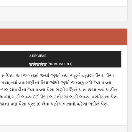
2,159 VIEWS
(NO RATINGS YET)
 રૂપિયા આ જગતમાં જયાં જુઓ ત્યાં સહુને વહાલા પૈસા…પૈસા…
ેવા ગયા,ત્યાં વધામણીના પૈસા જોષી જુએ જન્મકુંડળી દેવા પડતા
્સિલ,ચોપડીના દેવા પડતા પૈસા ભણીગણિને પાસ થયા ત્યાં પાર્ટીના
વ્યા,ગાડી લાવ્યાદઈ પૈસા લાડકોડમાં લાડી લાવ્યા,વરધોડાના પૈસા
ુજાના પણ પૈસા પ્રસાદ લેવા પહોચ બતાવો,પહેલા ભરીને પૈસા