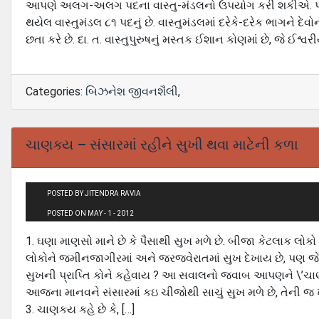
આપણે અલગ-અલગ પદના વાસ્‍તુ-મંડલનો ઉપયોગ કરી શકીએ. પરંતુ 
થયેલ વાસ્‍તુમંડલ ૮૧ પદનું છે. વાસ્‍તુમંડલમાં દરેકે-દરેક ભાગને દ
છતા કરે છે. દા. ત. વાસ્‍તુપુરુષનું મસ્‍તક ઈશાન કોણમાં છે, જે ઈશ્વર
Categories:
બિઝનેશ જીવનશૈલી
,
ચાણક્ય – સંસારમાં રહીને સુખી થવા માટેની કળા
POSTED BY JITENDRA RAVIA
POSTED ON MAY - 1 - 2012
1. ઘણા માણસો માને છે કે પૈસાથી સુખ મળે છે. બીજા કેટલાક લોકો 
લોકોને જમીનજાગીરમાં અને જરજવેરાતમાં સુખ દેખાય છે, પણ જે
સુખની પ્રાપ્તિ કોને કહેવાય ? આ સવાલનો જવાબ આપણને \’ચાણકય
આજના માનવને સંસારમાં કઇ ચીજોથી સાચું સુખ મળે છે, તેની જ
3. ચાણકય કહે છે કે, […]