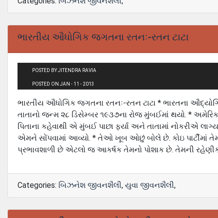
Categories:
બિઝનેશ જીવનશૈલી
,
ભારતીય ઔધોગિક જગતના રતનઃ-રતન ટાટા
POSTED BY JITENDRA RAVIA
POSTED ON JAN - 11 - 2013
ભારતીય ઔધોગિક જગતના રતનઃ-રતન ટાટા * ભારતના ઔદ્યોગિક ક
તાતાનો જન્મ ૨૮ ડિસેમ્બર ૧૯૩૭ના રોજ મુંબઈમાં થયો. * અમેરિકામ
પિતાના કહેવાથી એ મુંબઈ પાછા ફર્યા અને તાતામાં નોકરીએ લાગ
એમને સોંપવામાં આવ્યો. * તેઓ ખૂબ ઓછું બોલે છે. કોઇ પાર્ટીમાં 
પ્રભાવશાળી છે એટલો જ આકર્ષક તેમનો પોશાક છે. તેમની રહેણીક
Categories:
બિઝનેશ જીવનશૈલી
,
યુવા જીવનશૈલી
,