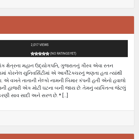
2,017 VIEWS
(NO RATINGS YET)
્ષેત્રના મહાન ઉદ્યોગપતિ, ગુજરાતનું ગૌરવ એવા રતન
ાં કોરનેલ યુનિવર્સિટીમાં એ આર્કીટેક્ચરનું ભણતા હતા ત્યાંથી
્યા. એ વખતે તાતાની નેલ્કો નામની બિમાર કંપની હતી એનો હવાલો
તેમની હાજરી એક મોટી ઘટના બની જાય છે. તેમનું વ્યકિતત્વ જેટલું
રણી સાવ સાદી અને સરળ છે. * […]