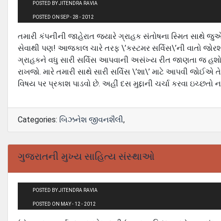
POSTED BY JITENDRA RAVIA
POSTED ON SEP - 28 - 2012
તમારી કંપનીની જાહેરાત જ્યારે ગ્રાહક સંતોષના સ્મિત સાથે જુએ
સેવાથી પણ! આજકાલ ચારે તરફ \’કસ્ટમર સર્વિસ\’ની વાતો જોરશોરથી
ગ્રાહકને વધુ સારી સર્વિસ આપવાની અસંખ્ય રીત જાણતા જ હશો. 
રાખજો. મારે તમારી સાથે સારી સર્વિસ \’શા\’ માટે આપવી જોઈએ તે 
વિષય પર પ્રકાશ પાડવો છે. અહીં દસ મુદ્દાની ચર્ચા કરવા ઇચ્છતો 
Categories:
બિઝનેશ જીવનશૈલી
,
ગુજરાતની મુખ્‍ય સાહિત્‍ય સંસ્‍થાઓ
POSTED BY JITENDRA RAVIA
POSTED ON MAY - 12 - 2012