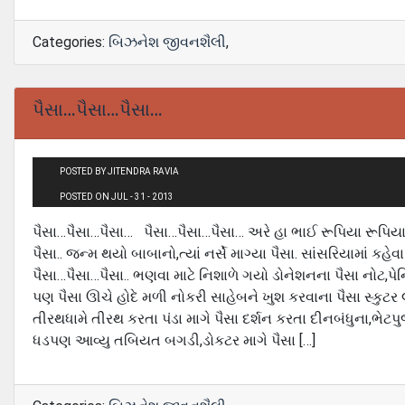
Categories:
બિઝનેશ જીવનશૈલી
,
પૈસા…પૈસા…પૈસા…
POSTED BY JITENDRA RAVIA
POSTED ON JUL - 31 - 2013
પૈસા…પૈસા…પૈસા… પૈસા…પૈસા…પૈસા… અરે હા ભાઈ રૂપિયા રૂપિયા
પૈસા.. જન્મ થયો બાબાનો,ત્યાં નર્સે માગ્યા પૈસા. સાંસરિયામાં કહ
પૈસા…પૈસા…પૈસા.. ભણવા માટે નિશાળે ગયો ડોનેશનના પૈસા નોટ,પેન
પણ પૈસા ઊચે હોદે મળી નોકરી સાહેબને ખુશ કરવાના પૈસા સ્કુટર લા
તીરથધામે તીરથ કરતા પંડા માગે પૈસા દર્શન કરતા દીનબંધુના,ભેટપ
ધડપણ આવ્યુ તબિયત બગડી,ડોકટર માગે પૈસા […]