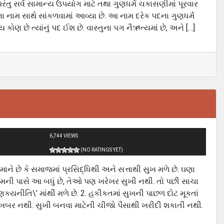
સર્વ સામાન્‍ય ઉપયોગ માટે તથા ગુણધર્મ ચકાસણીમાં પૂરવાર
ેવોના નામ સાથે સાંકળવામાં આવ્‍યા છે. આ નામ દરેક પદના ગુણધર્મ
ીય કોણ છે ત્યાંનું પદ ઈશ છે. વાસ્‍તુના પગ નૈઋત્યમાં છે, અને […]
6,744 VIEWS
(NO RATINGS YET)
માને છે કે સમાજમાં પ્રસિદ્ધિથી અને સત્તાથી સુખ મળે છે. ઘણા
મની પાસે આ બધું છે, તેઓ પણ ખરેખર સુખી નથી. તો પછી સાચા
નીતિ\’ માંથી મળે છે. 2. હકીકતમાં સુખની પાછળ દોટ મૂકતાં
 ખબર નથી. સુખી બનવા માટેની ચીજો પૈસાથી ખરીદી શકાતી નથી.