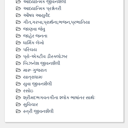
આધ્યાત્મિક જીવનશૈલી
આધ્યાત્મિક પ્રશ્નોતરી
ઔષધ આયુર્વેદ
ગીત,ગરબા,પ્રાર્થના,ભજન,પ્રભાતિયા
જાણવા જેવુ
જાહેર જનતા
ધાર્મિક લેખો
પરિચય
પ્રો-એક્ટીવ ડીસ્‍ક્લોઝર
બિઝનેશ જીવનશૈલી
મારૂ ગુજરાત
યાત્રાધામઃ
યુવા જીવનશૈલી
રસોઇ
શ્રીમદભગવતગીતા શ્લોક ભાષાંતર સાથેઃ
સુવિચાર
સ્ત્રી જીવનશૈલી