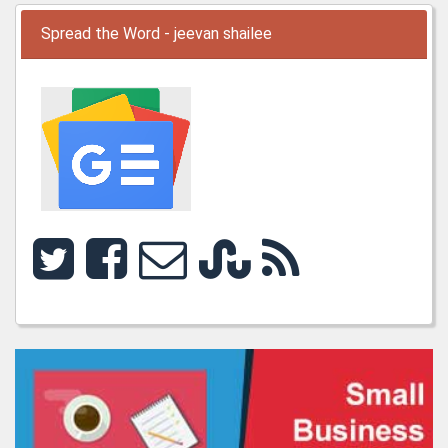
Spread the Word - jeevan shailee