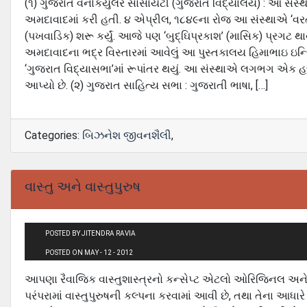
(૧) ગુજરાત વર્નાકયુલર સોસાયટી (ગુજરાત વિદ્યાલય) : આ સંસ્‍થા
અમદાવાદમાં કરી હતી. ૪ એપ્રીલ, ૧૮૪૯ના રોજ આ સંસ્‍થાએ ‘વરતમા
(પખવાડિક) શરૂ કર્યું. આજે પણ ‘બુદ્ઘિપ્રકાશ’ (માસિક) પ્રગટ થાય
અમદાવાદના ભદ્ર વિસ્‍તારમાં આવેલું આ પુસ્‍તકાલય હિમાભાઇ ઇન્સ્ટ
‘ગુજરાત વિદ્યાસભા’માં રૂપાંતર થયું. આ સંસ્‍થાએ લગભગ એક હજાર
આપ્‍યો છે. (૨) ગુજરાત સાહિત્‍ય સભા : ગુજરાતી ભાષા, […]
Categories:
બિઝનેશ જીવનશૈલી
,
વાસ્‍તુ અને વાસ્‍તુપુરુષ
POSTED BY JITENDRA RAVIA
POSTED ON MAY - 12 - 2012
આપણા રૈવાજિક વાસ્‍તુશાસ્ત્રનો કન્‍સેપ્‍ટ એટલો ઓરિજિનલ અ
પરંપરામાં વાસ્‍તુપુરુષની કલ્‍પના કરવામાં આવી છે, તથા તેના આધ