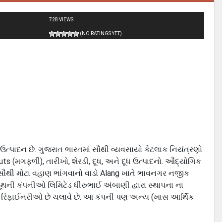
728 VIEWS
(NO RATINGS YET)
ઉત્પાદન છે. ગુજરાત ભારતમાં સૌથી વ્યવસાયો કેટલાક નિયંત્રણો
uts (મગફળી), તારીખો, શેરડી, દૂધ, અને દૂધ ઉત્પાદનો. ઔદ્યોગિક
ા સૌથી મોટા વહાણ ભાંગવાનો વાડો Alang ખાતે ભાવનગર નજીક
ૂથની કંપનીઓ લિમિટેડ ધીરુભાઈ અંબાણી દ્વારા સ્થાપના ના
 રિફાઈનરીઓ છે ચલાવે છે. આ કંપની પણ અન્ય (ખાસ આર્થિક