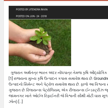
POSTED BY JITENDRA RAVIA
POSTED ON JUN - 24 - 2018
ગુજરાત અર્થતંત્ર ભારત અંદર નોંધપાત્ર તેમજ કૃષિ ઔદ્યોગિક 
[1] રાજ્યના મુખ્ય કૃષિ ઉત્પાદન કપાસ સમાવેશ થાય છે. Groundn
ઉત્પાદનો સિમેન્ટ અને પેટ્રોલ સમાવેશ થાય છે. ફાળો આ વિશ્વન
ગુજરાત છે. રિલાયન્સ પેટ્રોલિયમ, એક રીલાયન્સ ઈન્ડસ્ટ્રીઝ જ
જામનગર ખાતે ઓઈલ રિફાઈનરી જે વિશ્વની સૌથી મોટી ઘાસ મૂળ
ઝોન) […]