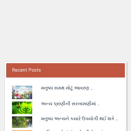
Recent Posts
મનુષ્ય સમક્ષ મોટૂં આવરણ ...
અન્ય પ્રાણીની સરખામણીમાં ...
મનુષ્ય અન્યને કયારે ઉપયોગી થઈ શકે ...