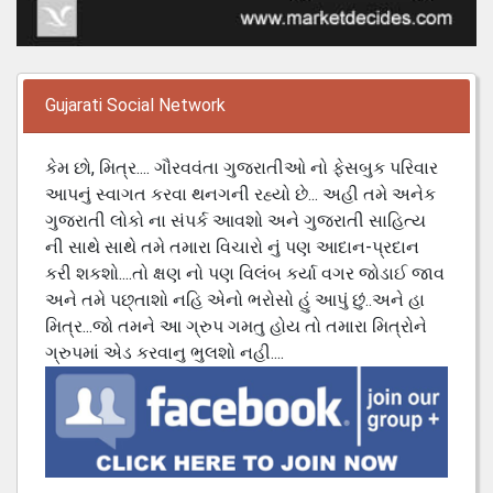
Gujarati Social Network
કેમ છો, મિત્ર.... ગૌરવવંતા ગુજરાતીઓ નો ફેસબુક પરિવાર
આપનું સ્વાગત કરવા થનગની રહ્યો છે... અહી તમે અનેક
ગુજરાતી લોકો ના સંપર્ક આવશો અને ગુજરાતી સાહિત્ય
ની સાથે સાથે તમે તમારા વિચારો નું પણ આદાન-પ્રદાન
કરી શકશો....તો ક્ષણ નો પણ વિલંબ કર્યા વગર જોડાઈ જાવ
અને તમે પછ્તાશો નહિ એનો ભરોસો હું આપું છું..અને હા
મિત્ર...જો તમને આ ગ્રુપ ગમતુ હોય તો તમારા મિત્રોને
ગ્રુપમાં એડ કરવાનુ ભુલશો નહી....