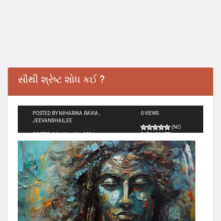
સૌથી શ્રેષ્ટ શોધ કઈ ?
POSTED BY NIHARIKA.RAVIA ,
0 VIEWS
JEEVANSHAILEE
(NO
POSTED ON JUL - 11 - 2024
RATINGS YET)