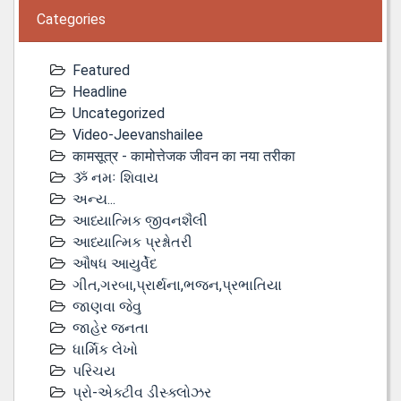
Categories
Featured
Headline
Uncategorized
Video-Jeevanshailee
कामसूत्र - कामोत्तेजक जीवन का नया तरीका
ૐ નમઃ શિવાય
અન્ય...
આધ્યાત્મિક જીવનશૈલી
આધ્યાત્મિક પ્રશ્નોતરી
ઔષધ આયુર્વેદ
ગીત,ગરબા,પ્રાર્થના,ભજન,પ્રભાતિયા
જાણવા જેવુ
જાહેર જનતા
ધાર્મિક લેખો
પરિચય
પ્રો-એક્ટીવ ડીસ્‍ક્લોઝર