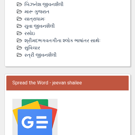
બિઝનેશ જીવનશૈલી
મારૂ ગુજરાત
યાત્રાધામઃ
યુવા જીવનશૈલી
રસોઇ
શ્રીમદભગવતગીતા શ્લોક ભાષાંતર સાથેઃ
સુવિચાર
સ્ત્રી જીવનશૈલી
Spread the Word - jeevan shailee