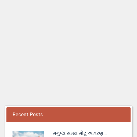
Recent Posts
મનુષ્ય સમક્ષ મોટૂં આવરણ ...