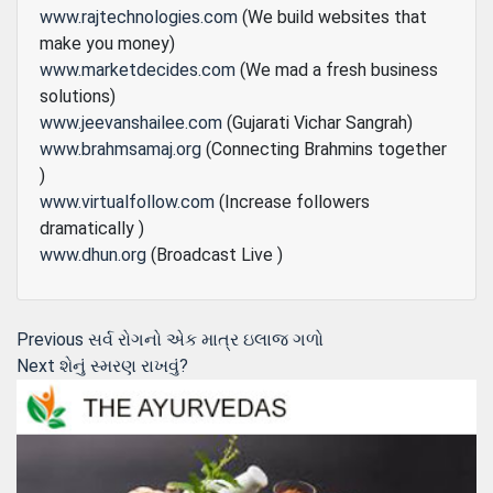
www.rajtechnologies.com
(We build websites that
make you money)
www.marketdecides.com
(We mad a fresh business
solutions)
www.jeevanshailee.com
(Gujarati Vichar Sangrah)
www.brahmsamaj.org
(Connecting Brahmins together
)
www.virtualfollow.com
(Increase followers
dramatically )
www.dhun.org
(Broadcast Live )
Post
Previous
Previous
સર્વ રોગનો એક માત્ર ઇલાજ ગળો
Next
post:
Next
શેનું સ્મરણ રાખવું?
navigation
post: