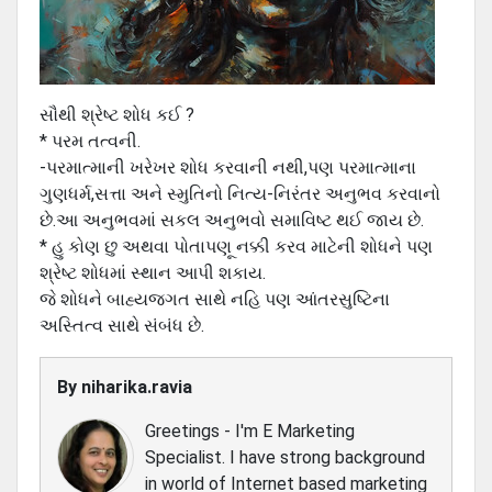
સૌથી શ્રેષ્ટ શોધ કઈ ?
* પરમ તત્વની.
-પરમાત્માની ખરેખર શોધ કરવાની નથી,પણ પરમાત્માના
ગુણધર્મ,સત્તા અને સ્મુતિનો નિત્ય-નિરંતર અનુભવ કરવાનો
છે.આ અનુભવમાં સકલ અનુભવો સમાવિષ્ટ થઈ જાય છે.
* હુ કોણ છુ અથવા પોતાપણૂ નક્કી કરવ માટેની શોધને પણ
શ્રેષ્ટ શોધમાં સ્થાન આપી શકાય.
જે શોધને બાહ્યજગત સાથે નહિ પણ આંતરસુષ્ટિના
અસ્તિત્વ સાથે સંબંધ છે.
By
niharika.ravia
Greetings - I'm E Marketing
Specialist. I have strong background
in world of Internet based marketing