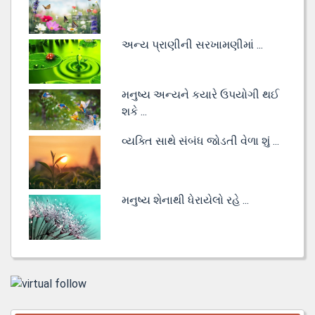
અન્ય પ્રાણીની સરખામણીમાં ...
મનુષ્ય અન્યને કયારે ઉપયોગી થઈ
શકે ...
વ્યક્તિ સાથે સંબંધ જોડતી વેળા શું ...
મનુષ્ય શેનાથી ધેરાયેલો રહે ...