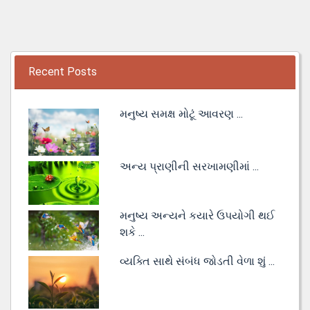
Recent Posts
મનુષ્ય સમક્ષ મોટૂં આવરણ ...
અન્ય પ્રાણીની સરખામણીમાં ...
મનુષ્ય અન્યને કયારે ઉપયોગી થઈ
શકે ...
વ્યક્તિ સાથે સંબંધ જોડતી વેળા શું ...