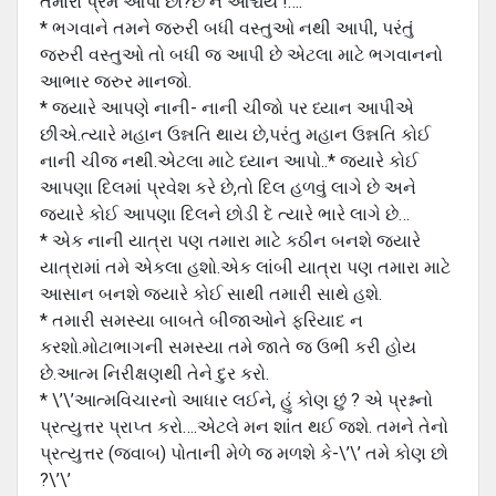
તમારો પ્રેમ આપો છો?છે ને આશ્ચર્ય !….
* ભગવાને તમને જરુરી બધી વસ્તુઓ નથી આપી, પરંતું
જરુરી વસ્તુઓ તો બધી જ આપી છે એટલા માટે ભગવાનનો
આભાર જરુર માનજો.
* જયારે આપણે નાની- નાની ચીજો પર ધ્યાન આપીએ
છીએ.ત્યારે મહાન ઉન્નતિ થાય છે,પરંતુ મહાન ઉન્નતિ કોઈ
નાની ચીજ નથી.એટલા માટે ધ્યાન આપો..* જયારે કોઈ
આપણા દિલમાં પ્રવેશ કરે છે,તો દિલ હળવું લાગે છે અને
જયારે કોઈ આપણા દિલને છોડી દે ત્યારે ભારે લાગે છે…
* એક નાની યાત્રા પણ તમારા માટે કઠીન બનશે જયારે
યાત્રામાં તમે એકલા હશો.એક લાંબી યાત્રા પણ તમારા માટે
આસાન બનશે જયારે કોઈ સાથી તમારી સાથે હશે.
* તમારી સમસ્યા બાબતે બીજાઓને ફરિયાદ ન
કરશો.મોટાભાગની સમસ્યા તમે જાતે જ ઉભી કરી હોય
છે.આત્મ નિરીક્ષણથી તેને દુર કરો.
* \’\’આત્મવિચારનો આધાર લઈને, હું કોણ છું ? એ પ્રશ્નનો
પ્રત્યુત્તર પ્રાપ્ત કરો….એટલે મન શાંત થઈ જશે. તમને તેનો
પ્રત્યુત્તર (જવાબ) પોતાની મેળે જ મળશે કે-\’\’ તમે કોણ છો
?\’\’