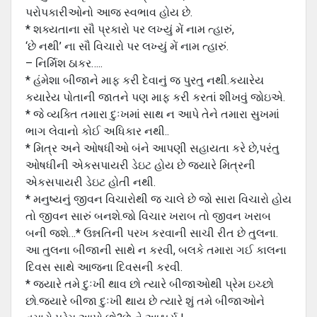
પરોપકારીઓનો આજ સ્વભાવ હોય છે.
* શક્યતાના સૌ પ્રકારો પર લખ્યું મેં નામ ત્હારું,
‘છે નથી’ ના સૌ વિચારો પર લખ્યું મેં નામ ત્હારું.
– નિર્મિશ ઠાકર…..
* હંમેશા બીજાને માફ કરી દેવાનું જ પુરતુ નથી.કયારેય
કયારેય પોતાની જાતને પણ માફ કરી કરતાં શીખવું જોઇએ.
* જે વ્યક્તિ તમારા દુઃખમાં સાથ ન આપે તેને તમારા સુખમાં
ભાગ લેવાનો કોઈ અધિકાર નથી..
* મિત્ર અને ઓષધીઓ બંને આપણી સહાયતા કરે છે,પરંતુ
ઓષધીની એકસપાયરી ડેઇટ હોય છે જયારે મિત્રની
એકસપાયરી ડેઇટ હોતી નથી.
* મનુષ્યનું જીવન વિચારોથી જ ચાલે છે જો સારા વિચારો હોય
તો જીવન સારું બનશે.જો વિચાર ખરાબ તો જીવન ખરાબ
બની જશે…* ઉન્નતિની પરખ કરવાની સાચી રીત છે તુલના.
આ તુલના બીજાની સાથે ન કરવી, બલકે તમારા ગઈ કાલના
દિવસ સાથે આજના દિવસની કરવી.
* જયારે તમે દુઃખી થાવ છો ત્યારે બીજાઓથી પ્રેમ ઇચ્છો
છો.જયારે બીજા દુઃખી થાય છે ત્યારે શું તમે બીજાઓને