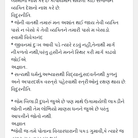
લક્ષ્મીનો નાશ કરે છે કોપાયમાન થયેલી કોઈ સજ્જન
વ્યક્તિ દેશનો નાશ કરે છે.
વિદુરનીતિ.
* જેની વાતથી તમારું મન અશાંત થઈ જાય તેવી વ્યક્તિ
પાસે ન બેસો કે તેવી વ્યક્તિને તમારી પાસે મ બેસાડો.
સ્વામી વિવેકાનંદ
* જીવનમાં દુઃખ આવી પડે ત્યારે રડવું નહી,તેનાથી માર્ગ
નીકળતો નથી,પરંતુ હસીને મનને સ્થિર કરી માર્ગ કાઢવો
જોઈએ.
અજ્ઞાત..
* સત્યથી ધર્મનું,અભ્યાસથી વિદ્યાનું,સદવર્તનથી કુળનું
અને અપારદર્શક વસ્ત્રો પહેરવાથી સ્ત્રીઓનું રક્ષણ થાય છે.
વિદુરનીતિ.
* જેમ બિલાડી દુધને જુએ છે પણ માથે ઉગામાયેલી લાકડીને
જોતી નથી તેમ લોભિયો માણસ ધનને જુએ છે પરંતુ
આપત્તીને જોતો નથી.
અજ્ઞાત
*જેવી જ તમે પોતાના વિચારધારાની પકડ ગુમાવી,કે ત્યારે જ