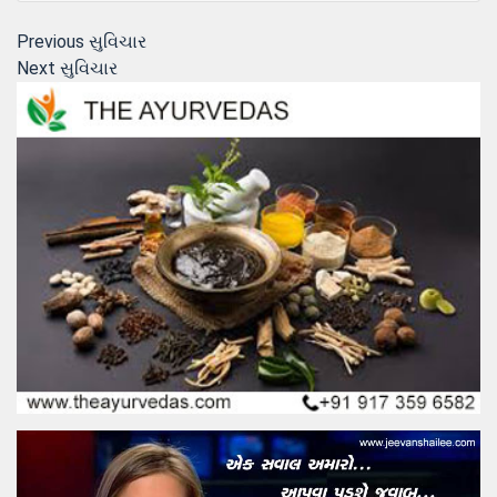
Post
Previous
Previous
સુવિચાર
Next
post:
Next
સુવિચાર
navigation
post: