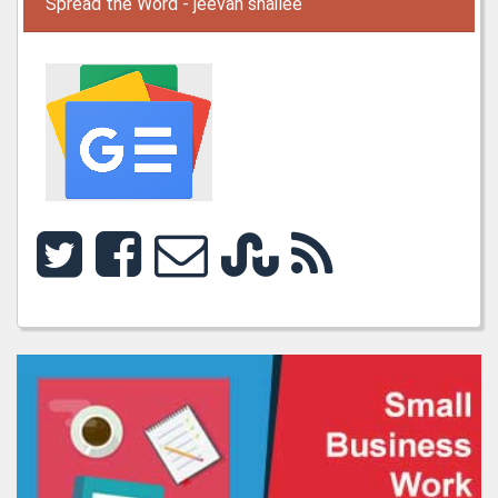
Spread the Word - jeevan shailee