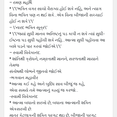
– રમણ મહર્ષિ.
* \’\’ભક્તિ વગર સાચો વૈરાગ્ય હોઈ શકે નહિ, અને ત્યાગ
વિના ભક્તિ પણ ન થઈ શકે…એક વિના બીજાની સચ્ચાઈ
હોઈ ન શકે.\’\’
– \’નારદ ભક્તિ સૂત્ર\’
* \’\’જ્યાં સુધી માનવ અનિષ્ટનું પડ કાપી ન શકે ત્યાં સુધી-
ઈષ્ટના પડ સુધી પહોંચી શકે નહિ…આત્મા સુધી પહોંચવા આ
બન્ને પડને પાર કરવાં જોઈએ.\’\’
– સ્વામી વિવેકાનંદ.
* શાંતિથી ક્રોધને, નમ્રતાથી માનને, સરળતાથી માયાને
તેમજ
સંતોષથી લોભને જીતવો જોઈએ.
-ભગવાન મહાવીર
*આત્મા કઈ કહે અને બુધ્ધિ સાવ બીજું જ કહે,
એવા સમયે તમે આત્માનું કહ્યું જ કરજો…
-સ્વામી વિવેકાનંદ
* આત્મા બધાનો સરખો છે, બધાના આત્માની શક્તિ
એકસરખી છે.
માત્ર કેટલાકની શક્તિ પ્રગટ થઇ છે, બીજાની પ્રગટ