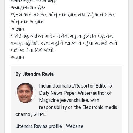
તમારુ મહત્વ ખતમ થયું.
જવાહરલાલ નહેરુ
*\’તમે અને તમારું\’ એનું નામ જ્ઞાન તથા \’હું અને મારું\’
એનુ નામ અજ્ઞાન
અજ્ઞાત
* કોઈપણ વ્યક્તિ ભલે ગમે તેવી મહાન હોય તિ પણ તેન
વખાણ પહેલેથી કરવા નહીં.તે વ્યક્તિને પહેલા સમજો અને
પછી જ તેના વિશે બોલો….
અજ્ઞાત..
By
Jitendra Ravia
Indian Journalist/Reporter, Editor of
Daily News Paper, Writer/author of
Magazine jeevanshailee, with
responsibility of the Electronic media
channel, GTPL.
Jitendra Ravia's profile
|
Website