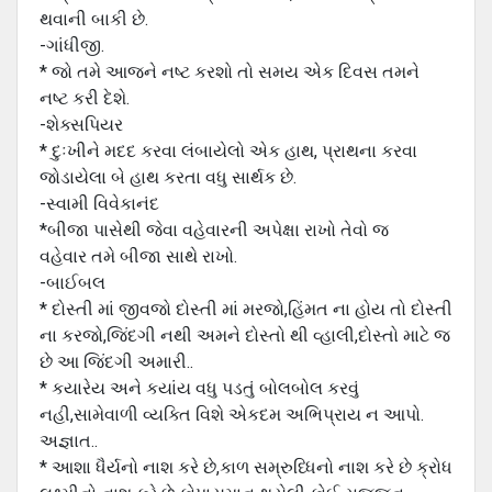
થવાની બાકી છે.
-ગાંધીજી.
* જો તમે આજને નષ્ટ કરશો તો સમય એક દિવસ તમને
નષ્ટ કરી દેશે.
-શેક્સપિયર
* દુઃખીને મદદ કરવા લંબાયેલો એક હાથ, પ્રાથના કરવા
જોડાયેલા બે હાથ કરતા વધુ સાર્થક છે.
-સ્વામી વિવેકાનંદ
*બીજા પાસેથી જેવા વહેવારની અપેક્ષા રાખો તેવો જ
વહેવાર તમે બીજા સાથે રાખો.
-બાઈબલ
* દોસ્તી માં જીવજો દોસ્તી માં મરજો,હિંમત ના હોય તો દોસ્તી
ના કરજો,જિંદગી નથી અમને દોસ્તો થી વ્હાલી,દોસ્તો માટે જ
છે આ જિંદગી અમારી..
* કયારેય અને કયાંય વધુ પડતું બોલબોલ કરવું
નહી,સામેવાળી વ્યક્તિ વિશે એકદમ અભિપ્રાય ન આપો.
અજ્ઞાત..
* આશા ધૈર્યનો નાશ કરે છે,કાળ સમ્રુધ્ધિનો નાશ કરે છે ક્રોધ