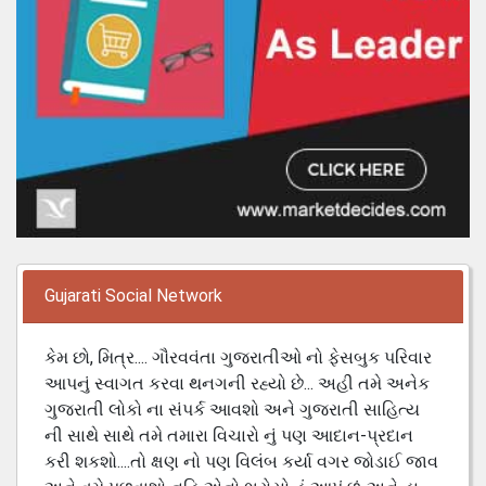
Gujarati Social Network
કેમ છો, મિત્ર.... ગૌરવવંતા ગુજરાતીઓ નો ફેસબુક પરિવાર
આપનું સ્વાગત કરવા થનગની રહ્યો છે... અહી તમે અનેક
ગુજરાતી લોકો ના સંપર્ક આવશો અને ગુજરાતી સાહિત્ય
ની સાથે સાથે તમે તમારા વિચારો નું પણ આદાન-પ્રદાન
કરી શકશો....તો ક્ષણ નો પણ વિલંબ કર્યા વગર જોડાઈ જાવ