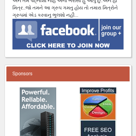
અને તમે પછ્તાશો નહિ એનો ભરોસો હું આપું છું..અને હા
મિત્ર...જો તમને આ ગ્રુપ ગમતુ હોય તો તમારા મિત્રોને
ગ્રુપમાં એડ કરવાનુ ભુલશો નહી....
Sponsors