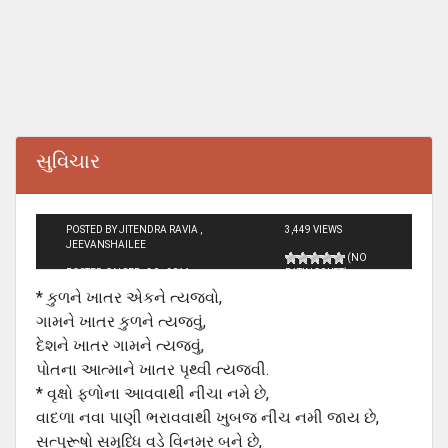
સુવિચાર
POSTED BY JITENDRA RAVIA ,
3,449 VIEWS
JEEVANSHAILEE
(NO
POSTED ON SEP - 30 - 2011
RATINGS YET)
* કુળને ખાતર એકને ત્યજવો,
ગામને ખાતર કુળને ત્યજવું,
દેશને ખાતર ગામને ત્યજવું,
પોતના આત્માને ખાતર પૃથ્વી ત્યજવી.
* વૃક્ષો ફળોના આવવાથી નીચા નમે છે,
વાદળા નવા પાણી ભરાવવાથી ખુબજ નીચ નમી જાય છે,
સત્પુરૂષો સમૃધ્ધિ વડે વિનમ્ર બને છે,