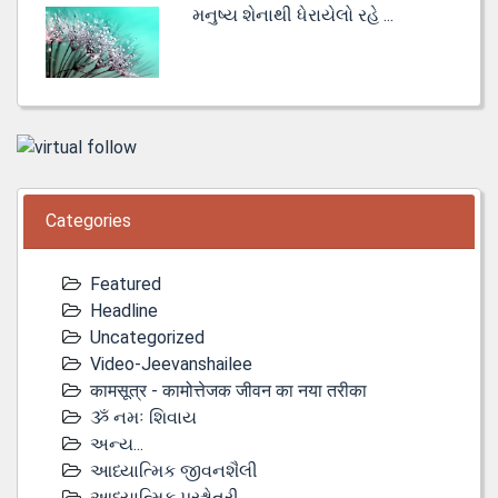
મનુષ્ય શેનાથી ધેરાયેલો રહે ...
Categories
Featured
Headline
Uncategorized
Video-Jeevanshailee
कामसूत्र - कामोत्तेजक जीवन का नया तरीका
ૐ નમઃ શિવાય
અન્ય...
આધ્યાત્મિક જીવનશૈલી
આધ્યાત્મિક પ્રશ્નોતરી