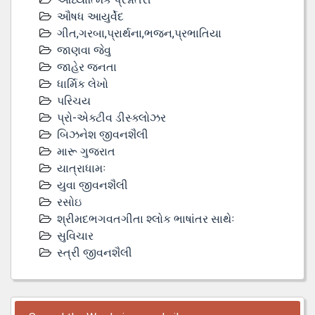
ઔષધ આયુર્વેદ
ગીત,ગરબા,પ્રાર્થના,ભજન,પ્રભાતિયા
જાણવા જેવુ
જાહેર જનતા
ધાર્મિક લેખો
પરિચય
પ્રો-એક્ટીવ ડીસ્‍ક્લોઝર
બિઝનેશ જીવનશૈલી
મારૂ ગુજરાત
યાત્રાધામઃ
યુવા જીવનશૈલી
રસોઇ
શ્રીમદભગવતગીતા શ્લોક ભાષાંતર સાથેઃ
સુવિચાર
સ્ત્રી જીવનશૈલી