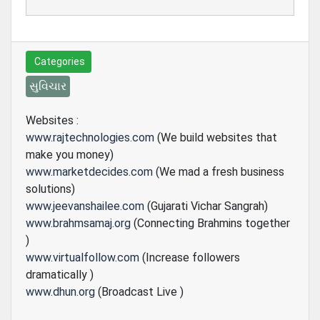
Categories
સુવિચાર
Websites :
www.rajtechnologies.com
(We build websites that
make you money)
www.marketdecides.com
(We mad a fresh business
solutions)
www.jeevanshailee.com
(Gujarati Vichar Sangrah)
www.brahmsamaj.org
(Connecting Brahmins together
)
www.virtualfollow.com
(Increase followers
dramatically )
www.dhun.org
(Broadcast Live )