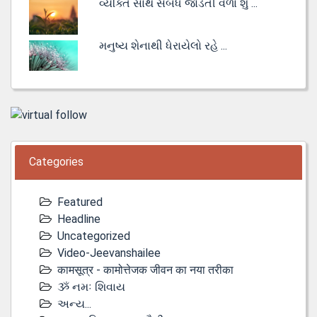
વ્યક્તિ સાથે સંબંધ જોડતી વેળા શું ...
મનુષ્ય શેનાથી ધેરાયેલો રહે ...
Categories
Featured
Headline
Uncategorized
Video-Jeevanshailee
कामसूत्र - कामोत्तेजक जीवन का नया तरीका
ૐ નમઃ શિવાય
અન્ય...