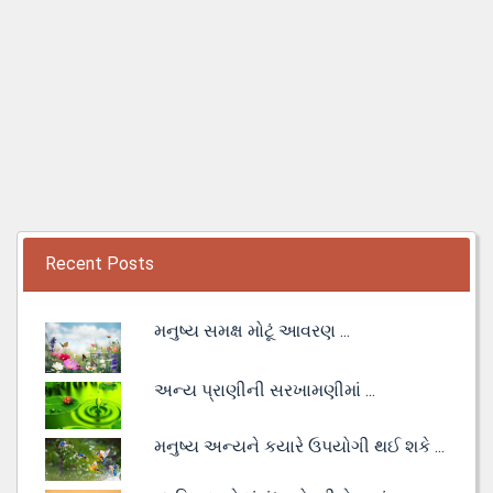
Recent Posts
મનુષ્ય સમક્ષ મોટૂં આવરણ ...
અન્ય પ્રાણીની સરખામણીમાં ...
મનુષ્ય અન્યને કયારે ઉપયોગી થઈ શકે ...