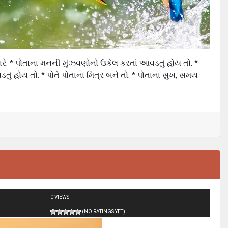
રે. * પોતાના મનની મુંઝવણોનો ઉકેલ કરતાં આવડતું હોય તો. *
ું હોય તો. * પોતે પોતાના મિત્ર બને તો. * પોતાના સુખ, સમય
0 VIEWS
(NO RATINGS YET)