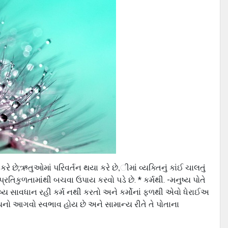
રે છે;ઋતુઓમાં પરિવર્તન થયા કરે છે,ીમાં વ્યક્તિનું કાંઈ ચાલતું
્રતિકુળતામાંથી બચવા ઉપાય કરવો પડે છે. * કર્મથી. -મનુષ્ય પોતે
 મનુષ્ય સાવધાન રહી કર્મ નથી કરતો અને કર્મોનાં ફળથી એવો ધેરાઈઅ
ષ્યનો આગવો સ્વભાવ હોય છે અને સામાન્ય રીતે તે પોતાના