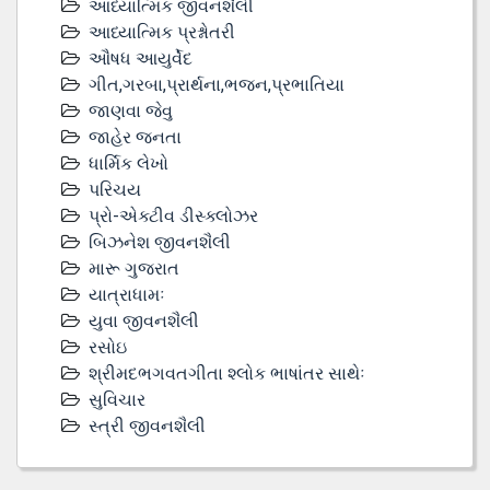
આધ્યાત્મિક જીવનશૈલી
આધ્યાત્મિક પ્રશ્નોતરી
ઔષધ આયુર્વેદ
ગીત,ગરબા,પ્રાર્થના,ભજન,પ્રભાતિયા
જાણવા જેવુ
જાહેર જનતા
ધાર્મિક લેખો
પરિચય
પ્રો-એક્ટીવ ડીસ્‍ક્લોઝર
બિઝનેશ જીવનશૈલી
મારૂ ગુજરાત
યાત્રાધામઃ
યુવા જીવનશૈલી
રસોઇ
શ્રીમદભગવતગીતા શ્લોક ભાષાંતર સાથેઃ
સુવિચાર
સ્ત્રી જીવનશૈલી