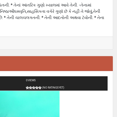
િતની. * તેનાં આંતરિક ગુણો ખ્યાલમાં આવે તેની. -તેનામાં
ષ્ઠાઔધમવૃતિ,સાહસિકતા વગેરે ગુણૉ છે કે નહી તે જોવું,તેની
ે. * તેની ચાલચલગતની. * તેની આદતોની અથવા ટૅવોની. * તેના
0 VIEWS
(NO RATINGS YET)