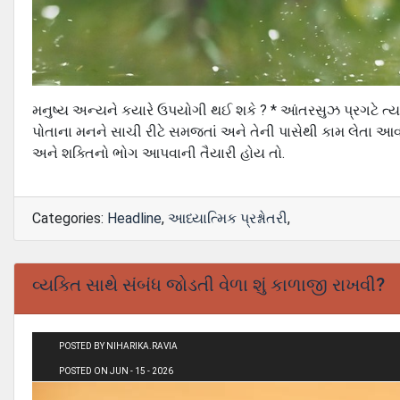
મનુષ્ય અન્યને કયારે ઉપયોગી થઈ શકે ? * આંતરસુઝ પ્રગટે ત્યા
પોતાના મનને સાચી રીટે સમજતાં અને તેની પાસેથી કામ લેતા આવડત
અને શક્તિનો ભોગ આપવાની તૈયારી હોય તો.
Categories:
Headline
,
આધ્યાત્મિક પ્રશ્નોતરી
,
વ્યક્તિ સાથે સંબંધ જોડતી વેળા શું કાળાજી રાખવી?
POSTED BY NIHARIKA.RAVIA
POSTED ON JUN - 15 - 2026