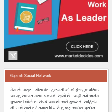
Gujarati Social Network
કેમ છો, મિત્ર.... ગૌરવવંતા ગુજરાતીઓ નો ફેસબુક પરિવાર
આપનું સ્વાગત કરવા થનગની રહ્યો છે... અહી તમે અનેક
ગુજરાતી લોકો ના સંપર્ક આવશો અને ગુજરાતી સાહિત્ય
ની સાથે સાથે તમે તમારા વિચારો નું પણ આદાન-પ્રદાન