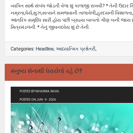
વ્યક્તિ સાથે સંબંધ જોડતી વેળા શું કાળાજી રાખવી? * તેની ઉદાર ચ
નમ્રતા,ધેર્ય,સુઝ,સત્યને સમજવાની તાલાવેલી,હ્રદયની વિશાળતા,નિ
આંતરિક સમૃધ્ધિ સારી હોય પછી બ્રાહ્ય બાબતો ગૌણ બની જાય છ
મિત્રમંડળની. * તેનું જીવનધ્વેય શું છે તેની.
Categories:
Headline
,
આધ્યાત્મિક પ્રશ્નોતરી
,
મનુષ્ય શેનાથી ધેરાયેલો રહે છે?
POSTED BY NIHARIKA.RAVIA
POSTED ON JUN - 9 - 2026