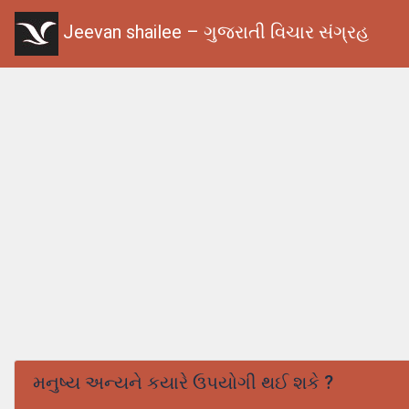
Jeevan shailee – ગુજરાતી વિચાર સંગ્રહ
મનુષ્ય અન્યને કયારે ઉપયોગી થઈ શકે ?