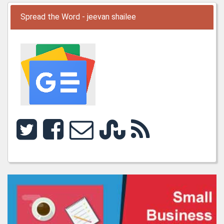
Spread the Word - jeevan shailee