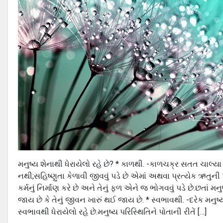
મનુષ્ય શેનાથી ધેરાયેલો રહે છે? * કાળથી. -કાળચક્ર સતત ચાલ્યા ક
નથી;સહિષ્ણુતા કેળાવી જીવવું પડે છે એમાં અથવા પ્રત્યેક ઋતુની પ
કર્મનું નિર્માણ કરે છે અને તેનું ફળ એને જ ભોગવવું પડે છે.છતાં
જાય છે કે તેનું જીવન ખારું થઈ જાય છે. * સ્વભાવથી. -દરેક મનુ
સ્વભાવથી ધેરાયેલો રહે છે.મનુષ્ય પરિસ્થિતિને પોતાની રીતેં […]