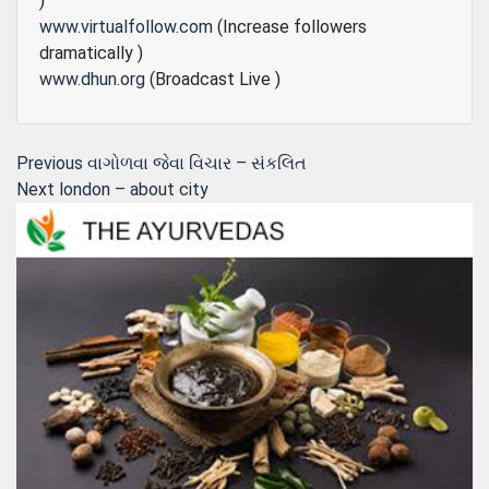
)
www.virtualfollow.com
(Increase followers
dramatically )
www.dhun.org
(Broadcast Live )
Post
Previous
Previous
વાગોળવા જેવા વિચાર – સંકલિત
Next
post:
Next
london – about city
navigation
post: