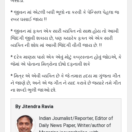
બેસાડો.
* જીવન માં એટલી બધી ભૂલો ના કરવી કે પેન્સિલ પેહલા જ
રબર ઘસાઈ જાય !!
* જીવન માં ફક્ત એક સારી વ્યક્તિ નો સાથ હોય તો આખી
જિંદગી જીવી શકાય છે, પણ ક્યારેક ફક્ત એ એક સારી
વ્યક્તિ ની શોધ માં આખી જિંદગી વીતી જાય છે. !!
* દરેક માણસ પાસે એક એવું મોટું કબ્રસ્તાન હોવું જોઇએ, કે
જેમાં એ પોતાના મિત્રોના દોષો દફનાવી શકે
* મિત્ર એ એવી વ્યક્તિ છે કે જે તમારા હ્દય મા ગુંજ્તા ગીત
ને જાણે છે, અને એ જ ગીત ને યાદ કરાવે છે જ્યારે તમે ગીત
ના શબ્દો ભુલી જાઓ છો.
By
Jitendra Ravia
Indian Journalist/Reporter, Editor of
Daily News Paper, Writer/author of