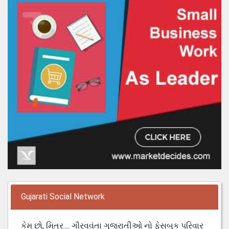
Gujarati Social Network
કેમ છો, મિત્ર.... ગૌરવવંતા ગુજરાતીઓ નો ફેસબુક પરિવાર