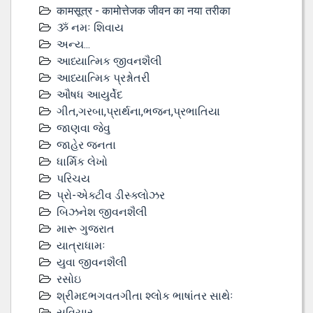
कामसूत्र - कामोत्तेजक जीवन का नया तरीका
ૐ નમઃ શિવાય
અન્ય...
આધ્યાત્મિક જીવનશૈલી
આધ્યાત્મિક પ્રશ્નોતરી
ઔષધ આયુર્વેદ
ગીત,ગરબા,પ્રાર્થના,ભજન,પ્રભાતિયા
જાણવા જેવુ
જાહેર જનતા
ધાર્મિક લેખો
પરિચય
પ્રો-એક્ટીવ ડીસ્‍ક્લોઝર
બિઝનેશ જીવનશૈલી
મારૂ ગુજરાત
યાત્રાધામઃ
યુવા જીવનશૈલી
રસોઇ
શ્રીમદભગવતગીતા શ્લોક ભાષાંતર સાથેઃ
સુવિચાર