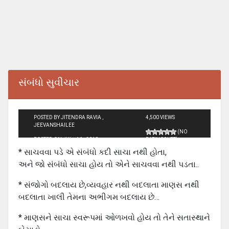
સંબંધો સુવીચાર
POSTED BY JITENDRA RAVIA ,
4,500 VIEWS
JEEVANSHAILEE
(NO
POSTED ON JUL - 16 - 2010
RATINGS YET)
* સાચવવા પડે એ સંબંધો કદી સાચા નથી હોતા,
અને જો સંબંધો સાચા હોય તો એને સાચવવા નથી પડતા..
* સંજોગો બદલાય છે,વ્યવહાર નથી બદલાતા માણસ નથી
બદલાતા ખાલી તેમના અભીગમ બદલાય છે…
* માણસને સાચા સ્વરૂપમાં ઓળખવો હોય તો તેને સતાસ્થાને