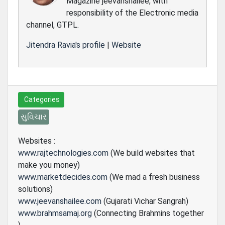
Magazine jeevanshailee, with
responsibility of the Electronic media
channel, GTPL.
Jitendra Ravia's profile
|
Website
Categories
સુવિચાર
Websites :
www.rajtechnologies.com
(We build websites that
make you money)
www.marketdecides.com
(We mad a fresh business
solutions)
www.jeevanshailee.com
(Gujarati Vichar Sangrah)
www.brahmsamaj.org
(Connecting Brahmins together