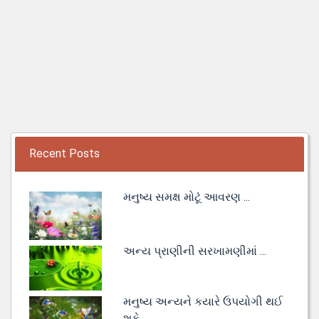
Recent Posts
મનુષ્ય સમક્ષ મોટૂં આવરણ ...
અન્ય પ્રાણીની સરખામણીમાં ...
મનુષ્ય અન્યને કયારે ઉપયોગી થઈ
શકે ...