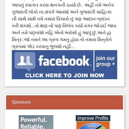
આપનું સ્વાગત કરવા થનગની રહ્યો છે... અહી તમે અનેક
ગુજરાતી લોકો ના સંપર્ક આવશો અને ગુજરાતી સાહિત્ય
ની સાથે સાથે તમે તમારા વિચારો નું પણ આદાન-પ્રદાન
કરી શકશો....તો ક્ષણ નો પણ વિલંબ કર્યા વગર જોડાઈ જાવ
અને તમે પછ્તાશો નહિ એનો ભરોસો હું આપું છું..અને હા
મિત્ર...જો તમને આ ગ્રુપ ગમતુ હોય તો તમારા મિત્રોને
ગ્રુપમાં એડ કરવાનુ ભુલશો નહી....
Sponsors