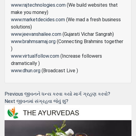
www.rajtechnologies.com
(We build websites that
make you money)
www.marketdecides.com
(We mad a fresh business
solutions)
www.jeevanshailee.com
(Gujarati Vichar Sangrah)
www.brahmsamaj.org
(Connecting Brahmins together
)
www.virtualfollow.com
(Increase followers
dramatically )
www.dhun.org
(Broadcast Live )
Post
Previous
Previous
જીવનને ધન્ય કરવા કયો માર્ગ ગ્રહણ કરવો?
Next
post:
Next
જીવનમાં સંગ્રહવા જેવું શું?
navigation
post: