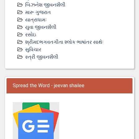
બિઝનેશ જીવનશૈલી
મારૂ ગુજરાત
યાત્રાધામઃ
યુવા જીવનશૈલી
રસોઇ
શ્રીમદભગવતગીતા શ્લોક ભાષાંતર સાથેઃ
સુવિચાર
સ્ત્રી જીવનશૈલી
Spread the Word - jeevan shailee