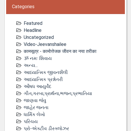
Categories
Featured
Headline
Uncategorized
Video-Jeevanshailee
कामसूत्र - कामोत्तेजक जीवन का नया तरीका
ૐ નમઃ શિવાય
અન્ય...
આધ્યાત્મિક જીવનશૈલી
આધ્યાત્મિક પ્રશ્નોતરી
ઔષધ આયુર્વેદ
ગીત,ગરબા,પ્રાર્થના,ભજન,પ્રભાતિયા
જાણવા જેવુ
જાહેર જનતા
ધાર્મિક લેખો
પરિચય
પ્રો-એક્ટીવ ડીસ્‍ક્લોઝર