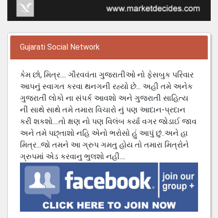
Gujarati Social Network
કેમ છો, મિત્ર.... ગૌરવવંતા ગુજરાતીઓ નો ફેસબુક પરિવાર
આપનું સ્વાગત કરવા થનગની રહ્યો છે... અહી તમે અનેક
ગુજરાતી લોકો ના સંપર્ક આવશો અને ગુજરાતી સાહિત્ય
ની સાથે સાથે તમે તમારા વિચારો નું પણ આદાન-પ્રદાન
કરી શકશો....તો ક્ષણ નો પણ વિલંબ કર્યા વગર જોડાઈ જાવ
અને તમે પછ્તાશો નહિ એનો ભરોસો હું આપું છું..અને હા
મિત્ર...જો તમને આ ગ્રુપ ગમતુ હોય તો તમારા મિત્રોને
ગ્રુપમાં એડ કરવાનુ ભુલશો નહી....