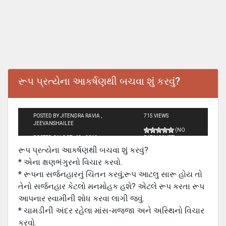
રૂપ પ્રત્યેના આકર્ષણથી બચવા શું કરવું?
POSTED BY JITENDRA RAVIA ,
715 VIEWS
JEEVANSHAILEE
(NO
POSTED ON OCT - 13 - 2012
RATINGS YET)
રૂપ પ્રત્યેના આકર્ષણથી બચવા શું કરવું?
* એના ક્ષણભંગુરનો વિચાર કરવો.
* રૂપના સર્જનહારનું ચિંતન કરવું;રૂપ આટલુ સારૂ હોય તો
તેનો સર્જનહાર કેટલો મનમોહક હશે? એટલે રૂપ કરતા રૂપ
આપનાર સ્વામીની શોધ કરવા લાગી જવું.
* ચામડીની અંદર રહેલા માંસ-મજ્જા અને અસ્થિનો વિચાર
કરવો.