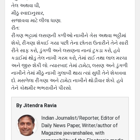
તેલ અથવા ઘી,
મીઠુ સ્વાદાનુસાર,
સજાવવા માટે લીલા ધાણા.
રીત:
રીંગણ ભટ્ટામાં લસણની કળીઓ નાખીને ગેસ અથવા ભઠ્ઠીમાં
શેકો, રીંગણા શેકાઈ ગયા પછી તેના છોતરા ઉતારીને તેને સારી
રીતે સાફ કરો, ડુંગળી અને લસણના નાનાં ટુકડા કરો, હવે
કડાઈમાં થોડુ તેલ નાખી ગરમ કરો, તેમાં રાઈ તથા લાલ મરચા
અને જીરુ શેકી લો. ત્યારબાદ તેમાં ટામેટા, લસણ અને ડુંગળી
નાખીને તેમાં મીઠુ નાખી ગુલાબી થાય ત્યાં સુધી તેને શેકાવવા
દો. મસળેલા રીંગણા અને ટામેટા નાખીને થોડીવાર શેકો. હવે
તેને કોથમીર ભભરાવીને પીરસો.
By
Jitendra Ravia
Indian Journalist/Reporter, Editor of
Daily News Paper, Writer/author of
Magazine jeevanshailee, with