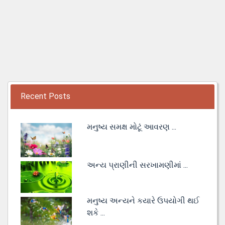
Recent Posts
મનુષ્ય સમક્ષ મોટૂં આવરણ ...
અન્ય પ્રાણીની સરખામણીમાં ...
મનુષ્ય અન્યને કયારે ઉપયોગી થઈ
શકે ...