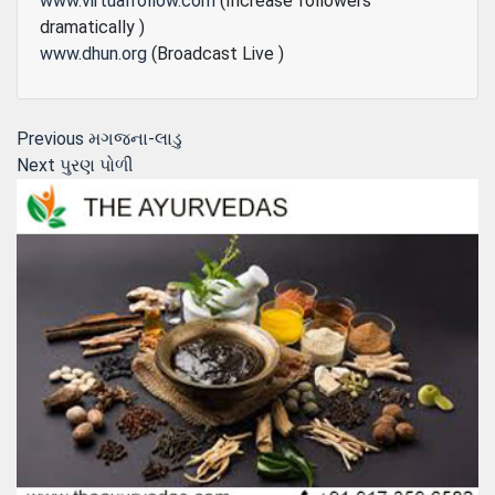
www.virtualfollow.com
(Increase followers
dramatically )
www.dhun.org
(Broadcast Live )
Post
Previous
Previous
મગજના-લાડુ
Next
post:
Next
પુરણ પોળી
navigation
post: