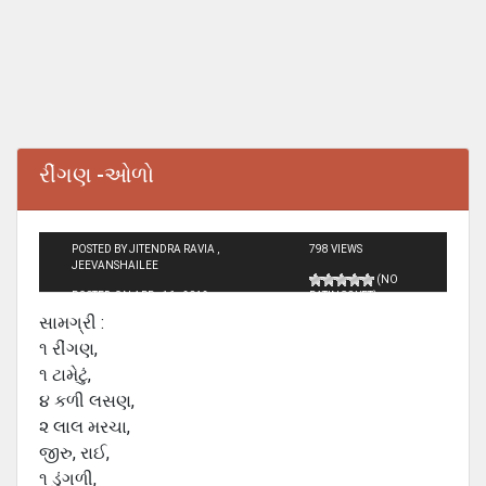
રીંગણ -ઓળો
POSTED BY JITENDRA RAVIA ,
798 VIEWS
JEEVANSHAILEE
(NO
POSTED ON APR - 16 - 2012
RATINGS YET)
સામગ્રી :
૧ રીંગણ,
૧ ટામેટું,
૪ કળી લસણ,
૨ લાલ મરચા,
જીરુ, રાઈ,
૧ ડુંગળી,