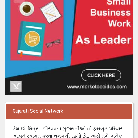
Gujarati Social Network
કેમ છો, મિત્ર.... ગૌરવવંતા ગુજરાતીઓ નો ફેસબુક પરિવાર
આપનું સ્વાગત કરવા થનગની રહ્યો છે... અહી તમે અનેક