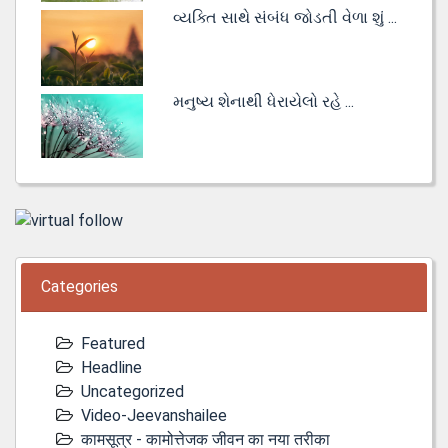
વ્યક્તિ સાથે સંબંધ જોડતી વેળા શું ...
મનુષ્ય શેનાથી ધેરાયેલો રહે ...
Categories
Featured
Headline
Uncategorized
Video-Jeevanshailee
कामसूत्र - कामोत्तेजक जीवन का नया तरीका