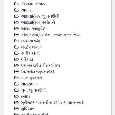
ૐ નમઃ શિવાય
અન્ય...
આધ્યાત્મિક જીવનશૈલી
આધ્યાત્મિક પ્રશ્નોતરી
ઔષધ આયુર્વેદ
ગીત,ગરબા,પ્રાર્થના,ભજન,પ્રભાતિયા
જાણવા જેવુ
જાહેર જનતા
ધાર્મિક લેખો
પરિચય
પ્રો-એક્ટીવ ડીસ્‍ક્લોઝર
બિઝનેશ જીવનશૈલી
મારૂ ગુજરાત
યાત્રાધામઃ
યુવા જીવનશૈલી
રસોઇ
શ્રીમદભગવતગીતા શ્લોક ભાષાંતર સાથેઃ
સુવિચાર
સ્ત્રી જીવનશૈલી