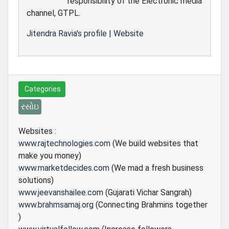
responsibility of the Electronic media
channel, GTPL.
Jitendra Ravia's profile
|
Website
Categories
રસોઇ
Websites :
www.rajtechnologies.com
(We build websites that
make you money)
www.marketdecides.com
(We mad a fresh business
solutions)
www.jeevanshailee.com
(Gujarati Vichar Sangrah)
www.brahmsamaj.org
(Connecting Brahmins together
)