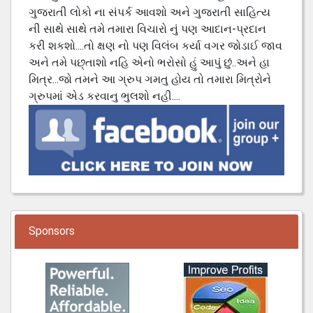
ગુજરાતી લોકો ના સંપર્ક આવશો અને ગુજરાતી સાહિત્ય
ની સાથે સાથે તમે તમારા વિચારો નું પણ આદાન-પ્રદાન
કરી શકશો....તો ક્ષણ નો પણ વિલંબ કર્યા વગર જોડાઈ જાવ
અને તમે પછ્તાશો નહિ એનો ભરોસો હું આપું છું..અને હા
મિત્ર...જો તમને આ ગ્રુપ ગમતુ હોય તો તમારા મિત્રોને
ગ્રુપમાં એડ કરવાનુ ભુલશો નહી....
Sponsors