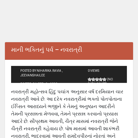
માની ભક્તિનું પર્વ – નવરાત્રી
POSTED BY NIHARIKA.RAVIA ,
0 VIEWS
JEEVANSHAILEE
(NO
POSTED ON FEB - 3 - 2020
RATINGS YET)
નવરાત્રી મહોત્સવ હિંદુ પચાંગ અનુસાર વર્ષ દરમિયાન ચાર
નવરાત્રી આવે છે. આ દરેક નવરાત્રીમાં ભક્તો પોતપોતાના
ઈપ્સિત આરાધ્યને ભજીને કે તેમનું અનુષ્ઠાન આદરીને
તેમની પ્રસન્નતા મેળવવા, તેમને પ્રસન્ન કરવાનો પ્રયાસ
આદરે છે. સૌપ્રથમ આવતી, ચૈત્ર માસમાં નવરાત્રી જેને
ચૈત્રી નવરાત્રી કહેવાય છે. પોષ માસમાં આવતી શાકંભરી
નવરાત્રી, ભાદરવામાં આવતી રામદેવપીરનાં નોરતાં અને