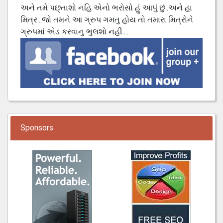
અને તમે પછ્તાશો નહિ એનો ભરોસો હું આપું છું..અને હા
મિત્ર...જો તમને આ ગ્રુપ ગમતુ હોય તો તમારા મિત્રોને
ગ્રુપમાં એડ કરવાનુ ભુલશો નહી....
Sponsors