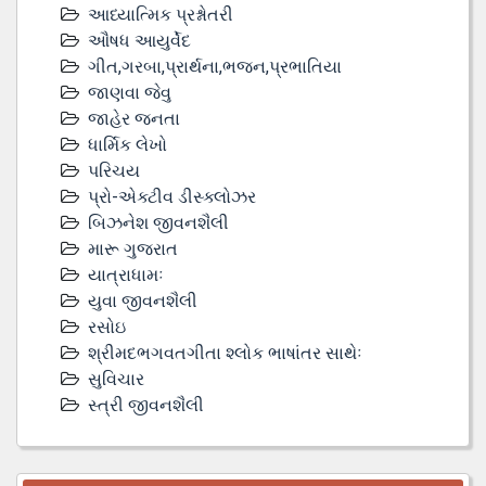
આધ્યાત્મિક પ્રશ્નોતરી
ઔષધ આયુર્વેદ
ગીત,ગરબા,પ્રાર્થના,ભજન,પ્રભાતિયા
જાણવા જેવુ
જાહેર જનતા
ધાર્મિક લેખો
પરિચય
પ્રો-એક્ટીવ ડીસ્‍ક્લોઝર
બિઝનેશ જીવનશૈલી
મારૂ ગુજરાત
યાત્રાધામઃ
યુવા જીવનશૈલી
રસોઇ
શ્રીમદભગવતગીતા શ્લોક ભાષાંતર સાથેઃ
સુવિચાર
સ્ત્રી જીવનશૈલી