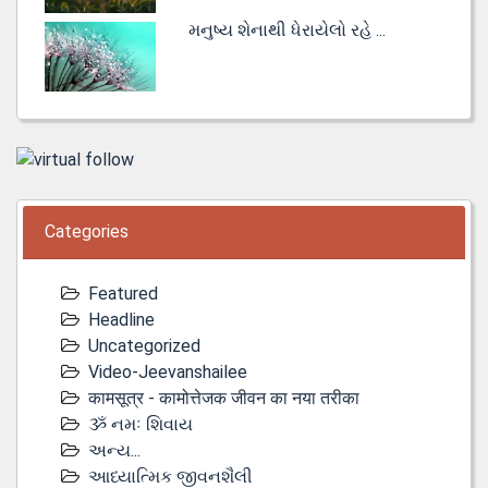
મનુષ્ય શેનાથી ધેરાયેલો રહે ...
Categories
Featured
Headline
Uncategorized
Video-Jeevanshailee
कामसूत्र - कामोत्तेजक जीवन का नया तरीका
ૐ નમઃ શિવાય
અન્ય...
આધ્યાત્મિક જીવનશૈલી