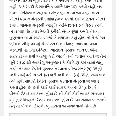
નવે નવ દિવસ ભૂમિશયન કે કંબલશયન કરવું. ક્રોધ કરવો
નહીં. અપશબ્દો કે માનસિક વ્યભિચાર પણ કરવો નહીં. નવ
દિવસ દરમિયાન ૨૪,૦૦૦ મંત્ર પૂરા કરવા જાપ પૂરા થાય
એટલે ૨૪૦૦ મંત્રથી દશાંશ હવન કરવો. દશાંશ હવન એટલે
દશમાં ભાગના મંત્રથી આહુતિ અગ્નિદેવને સમપ્રિત કરવી.
ત્યારબાદ પોતાના ઈષ્ટની ફરીથી સેવા-પૂજા કરવી. તેમનાં
ગુણગાન ગાવાં. મંડપ, બાજો કે સ્થાપન કર્યું હોય તો તે યોગ્ય
ભૂદેવને સીધું આપવું કે યોગ્ય દાન દક્ષિણા આપવા. આમ
કરવાથી પોતાના ઈચ્છિત આરાધ્ય પ્રસન્ન થાય છે. જેમ
સરકારી ખાતામાં અરજી કરો એટલે તેનો જવાબ આવે જ તેમ
પૂરી શ્રદ્ધાથી આદરેલું અનુષ્ઠાન કે કોઈપણ કર્મ વ્યર્થ જતું
નથી. કેટલાક દેવીને પ્રસન્ન કરવાના બીજ મંત્ર (૧) ૐ હી
કલીં ચામુંડાયૈ વિચ્યૈ. (૨) શ્રીં ક્લીં નમઃ (૩) ૐ હી નમઃ બને
ત્યાં સુધી સાધકો દેવીને પ્રસન્ન કરવાના મંત્રનો જ જાપ
કરતા હોય છે. છતાં કોઈ કોઈ સાધક અન્ય ઉગ્ર દેવ કે
વીરની ઉપાસના કરતા હોય છે. તો કોઈ કોઈ સાધક ભગવાન
શ્રીહરિ વિષ્ણુની ઉપાસના કરતા હોય છે. આ તમામ પાછળનો
હેતુ તો પોતાના ઈષ્ટની પ્રસન્નતા જ મેળવવાનો હોય છે.