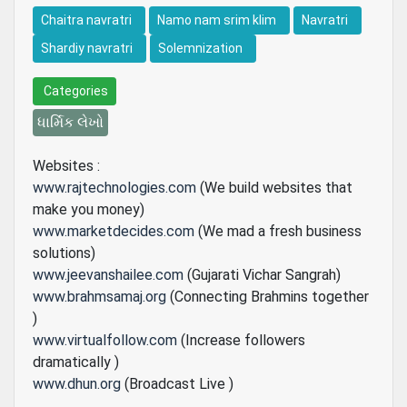
Chaitra navratri
Namo nam srim klim
Navratri
Shardiy navratri
Solemnization
Categories
ધાર્મિક લેખો
Websites :
www.rajtechnologies.com
(We build websites that
make you money)
www.marketdecides.com
(We mad a fresh business
solutions)
www.jeevanshailee.com
(Gujarati Vichar Sangrah)
www.brahmsamaj.org
(Connecting Brahmins together
)
www.virtualfollow.com
(Increase followers
dramatically )
www.dhun.org
(Broadcast Live )