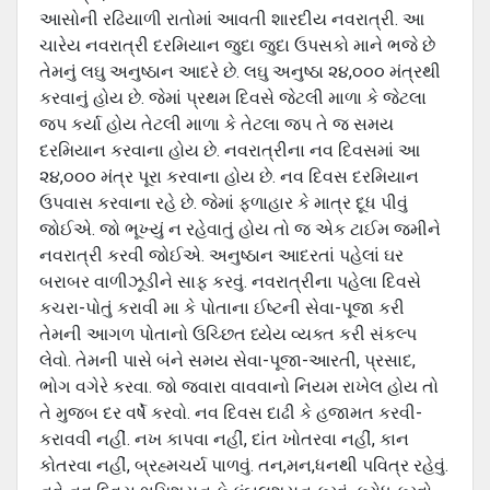
આસોની રઢિયાળી રાતોમાં આવતી શારદીય નવરાત્રી. આ
ચારેય નવરાત્રી દરમિયાન જુદા જુદા ઉપસકો માને ભજે છે
તેમનું લઘુ અનુષ્ઠાન આદરે છે. લઘુ અનુષ્ઠા ૨૪,૦૦૦ મંત્રથી
કરવાનું હોય છે. જેમાં પ્રથમ દિવસે જેટલી માળા કે જેટલા
જપ કર્યા હોય તેટલી માળા કે તેટલા જપ તે જ સમય
દરમિયાન કરવાના હોય છે. નવરાત્રીના નવ દિવસમાં આ
૨૪,૦૦૦ મંત્ર પૂરા કરવાના હોય છે. નવ દિવસ દરમિયાન
ઉપવાસ કરવાના રહે છે. જેમાં ફળાહાર કે માત્ર દૂધ પીવું
જોઈએ. જો ભૂખ્યું ન રહેવાતું હોય તો જ એક ટાઈમ જમીને
નવરાત્રી કરવી જોઈએ. અનુષ્ઠાન આદરતાં પહેલાં ઘર
બરાબર વાળીઝૂડીને સાફ કરવું. નવરાત્રીના પહેલા દિવસે
કચરા-પોતું કરાવી મા કે પોતાના ઈષ્ટની સેવા-પૂજા કરી
તેમની આગળ પોતાનો ઉચ્છિત ધ્યેય વ્યક્ત કરી સંકલ્પ
લેવો. તેમની પાસે બંને સમય સેવા-પૂજા-આરતી, પ્રસાદ,
ભોગ વગેરે કરવા. જો જવારા વાવવાનો નિયમ રાખેલ હોય તો
તે મુજબ દર વર્ષે કરવો. નવ દિવસ દાઢી કે હજામત કરવી-
કરાવવી નહીં. નખ કાપવા નહીં, દાંત ખોતરવા નહીં, કાન
કોતરવા નહીં, બ્રહ્મચર્ય પાળવું. તન,મન,ધનથી પવિત્ર રહેવું.