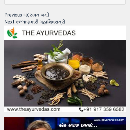
Post
Previous
Previous
ચંદ્રકાંત બક્ષી
Next
post:
Next
કલ્યાણકારી મહાશિવરાત્રી
navigation
post: