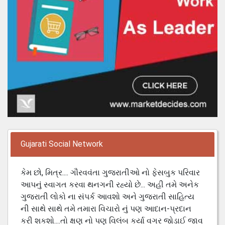
Gujarati Social Network
કેમ છો, મિત્ર.... ગૌરવવંતા ગુજરાતીઓ નો ફેસબુક પરિવાર
આપનું સ્વાગત કરવા થનગની રહ્યો છે... અહી તમે અનેક
ગુજરાતી લોકો ના સંપર્ક આવશો અને ગુજરાતી સાહિત્ય
ની સાથે સાથે તમે તમારા વિચારો નું પણ આદાન-પ્રદાન
કરી શકશો....તો ક્ષણ નો પણ વિલંબ કર્યા વગર જોડાઈ જાવ