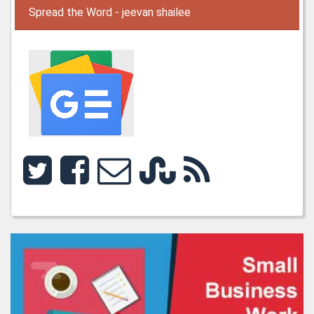
Spread the Word - jeevan shailee