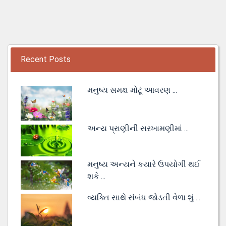
Recent Posts
મનુષ્ય સમક્ષ મોટૂં આવરણ ...
અન્ય પ્રાણીની સરખામણીમાં ...
મનુષ્ય અન્યને કયારે ઉપયોગી થઈ
શકે ...
વ્યક્તિ સાથે સંબંધ જોડતી વેળા શું ...