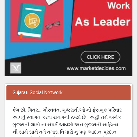
Gujarati Social Network
કેમ છો, મિત્ર.... ગૌરવવંતા ગુજરાતીઓ નો ફેસબુક પરિવાર
આપનું સ્વાગત કરવા થનગની રહ્યો છે... અહી તમે અનેક
ગુજરાતી લોકો ના સંપર્ક આવશો અને ગુજરાતી સાહિત્ય
ની સાથે સાથે તમે તમારા વિચારો નું પણ આદાન-પ્રદાન