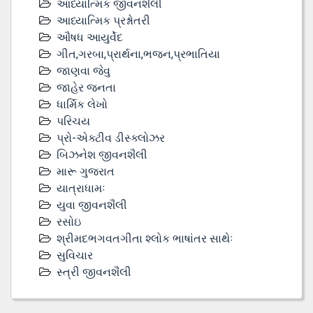
આધ્યાત્મિક જીવનશૈલી
આધ્યાત્મિક પ્રશ્નોતરી
ઔષધ આયુર્વેદ
ગીત,ગરબા,પ્રાર્થના,ભજન,પ્રભાતિયા
જાણવા જેવુ
જાહેર જનતા
ધાર્મિક લેખો
પરિચય
પ્રો-એક્ટીવ ડીસ્‍ક્લોઝર
બિઝનેશ જીવનશૈલી
મારૂ ગુજરાત
યાત્રાધામઃ
યુવા જીવનશૈલી
રસોઇ
શ્રીમદભગવતગીતા શ્લોક ભાષાંતર સાથેઃ
સુવિચાર
સ્ત્રી જીવનશૈલી