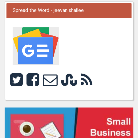
Spread the Word - jeevan shailee