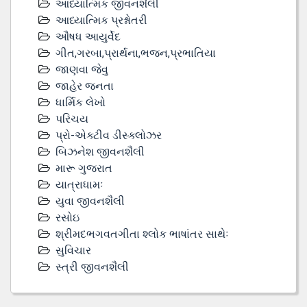
આધ્યાત્મિક જીવનશૈલી
આધ્યાત્મિક પ્રશ્નોતરી
ઔષધ આયુર્વેદ
ગીત,ગરબા,પ્રાર્થના,ભજન,પ્રભાતિયા
જાણવા જેવુ
જાહેર જનતા
ધાર્મિક લેખો
પરિચય
પ્રો-એક્ટીવ ડીસ્‍ક્લોઝર
બિઝનેશ જીવનશૈલી
મારૂ ગુજરાત
યાત્રાધામઃ
યુવા જીવનશૈલી
રસોઇ
શ્રીમદભગવતગીતા શ્લોક ભાષાંતર સાથેઃ
સુવિચાર
સ્ત્રી જીવનશૈલી