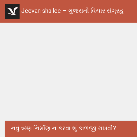
Jeevan shailee – ગુજરાતી વિચાર સંગ્રહ
નવું ઋણ નિર્માણ ન કરવા શું કાળજી રાખવી?