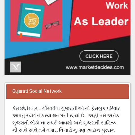
Gujarati Social Network
કેમ છો, મિત્ર.... ગૌરવવંતા ગુજરાતીઓ નો ફેસબુક પરિવાર
આપનું સ્વાગત કરવા થનગની રહ્યો છે... અહી તમે અનેક
ગુજરાતી લોકો ના સંપર્ક આવશો અને ગુજરાતી સાહિત્ય
ની સાથે સાથે તમે તમારા વિચારો નું પણ આદાન-પ્રદાન