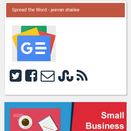
Spread the Word - jeevan shailee