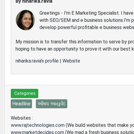
By
niharika.ravia
Greetings - I'm E Marketing Specialist. I ha
with SEO/SEM and e business solutions.I'm 
develop powerful profitable e business webs
My mission is to transfer this information to serve by pr
hoping to have an opportunity to prove it with our best
niharika.ravia's profile
|
Website
Categories
Headline
ઔષધ આયુર્વેદ
Websites :
www.rajtechnologies.com
(We build websites that make y
www.marketdecides.com
(We mad a fresh business soluti