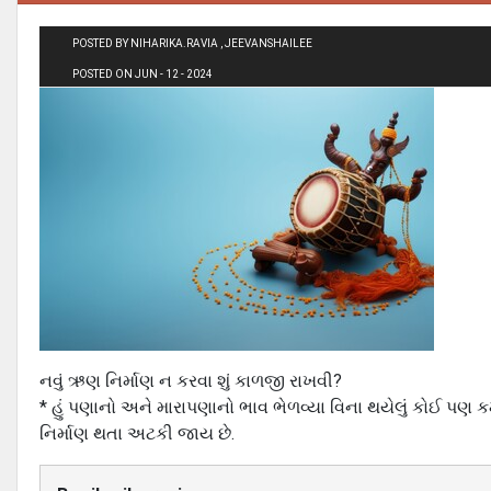
POSTED BY NIHARIKA.RAVIA , JEEVANSHAILEE
POSTED ON JUN - 12 - 2024
નવું ઋણ નિર્માણ ન કરવા શું કાળજી રાખવી?
* હું પણાનો અને મારાપણાનો ભાવ ભેળવ્યા વિના થયેલું કોઈ પણ કર
નિર્માણ થતા અટકી જાય છે.