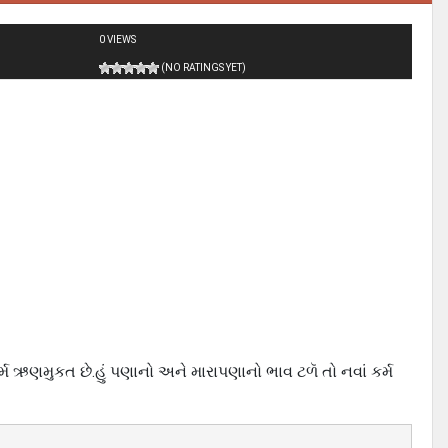
0 VIEWS
(NO RATINGS YET)
્મ ઋણમુકત છે.હું પણાનો અને મારાપણાનો ભાવ ટળૅ તો નવાં કર્મ