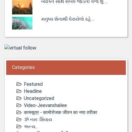
વ્યક્તિ સાથે સંબંધ જોડતી વેળા શું ...
મનુષ્ય શેનાથી ધેરાયેલો રહે ...
Categories
Featured
Headline
Uncategorized
Video-Jeevanshailee
कामसूत्र - कामोत्तेजक जीवन का नया तरीका
ૐ નમઃ શિવાય
અન્ય...