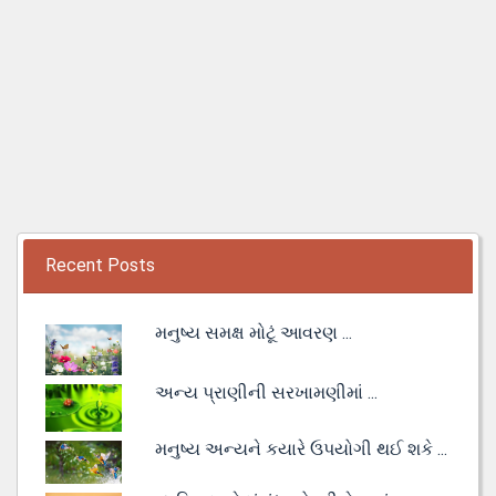
Recent Posts
મનુષ્ય સમક્ષ મોટૂં આવરણ ...
અન્ય પ્રાણીની સરખામણીમાં ...
મનુષ્ય અન્યને કયારે ઉપયોગી થઈ શકે ...