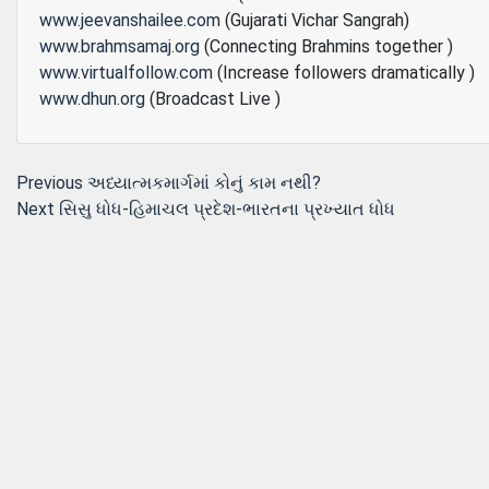
www.jeevanshailee.com
(Gujarati Vichar Sangrah)
www.brahmsamaj.org
(Connecting Brahmins together )
www.virtualfollow.com
(Increase followers dramatically )
www.dhun.org
(Broadcast Live )
Post
Previous
Previous
અધ્યાત્મકમાર્ગમાં કોનું કામ નથી?
Next
post:
Next
સિસુ ધોધ-હિમાચલ પ્રદેશ-ભારતના પ્રખ્યાત ધોધ
navigation
post: