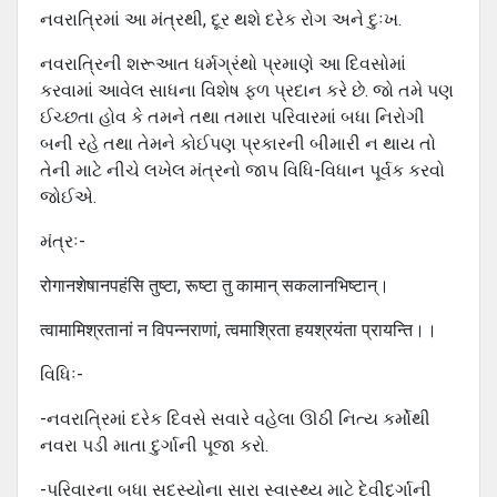
નવરાત્રિમાં આ મંત્રથી, દૂર થશે દરેક રોગ અને દુઃખ.
નવરાત્રિની શરૂઆત ધર્મગ્રંથો પ્રમાણે આ દિવસોમાં
કરવામાં આવેલ સાધના વિશેષ ફળ પ્રદાન કરે છે. જો તમે પણ
ઈચ્છતા હોવ કે તમને તથા તમારા પરિવારમાં બધા નિરોગી
બની રહે તથા તેમને કોઈપણ પ્રકારની બીમારી ન થાય તો
તેની માટે નીચે લખેલ મંત્રનો જાપ વિધિ-વિધાન પૂર્વક કરવો
જોઈએ.
મંત્રઃ-
रोगानशेषानपहंसि तुष्टा, रूष्टा तु कामान् सकलानभिष्टान्।
त्वामामिश्रतानां न विपन्नराणां, त्वमाश्रिता हयश्रयंता प्रायन्ति।।
વિધિઃ-
-નવરાત્રિમાં દરેક દિવસે સવારે વહેલા ઊઠી નિત્ય કર્મોથી
નવરા પડી માતા દુર્ગાની પૂજા કરો.
-પરિવારના બધા સદસ્યોના સારા સ્વાસ્થ્ય માટે દેવીદુર્ગાની