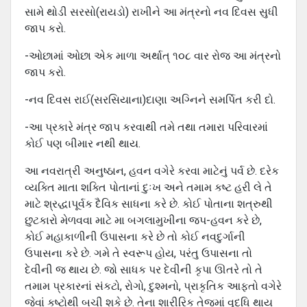
સામે થોડી સરસો(રાયડો) રાખીને આ મંત્રનો નવ દિવસ સુધી
જાપ કરો.
-ઓછામાં ઓછા એક માળા અર્થાત્ ૧૦૮ વાર રોજ આ મંત્રનો
જાપ કરો.
-નવ દિવસ રાઈ(સરસિયાના)દાણા અગ્નિને સમર્પિત કરી દો.
-આ પ્રકારે મંત્ર જાપ કરવાથી તમે તથા તમારા પરિવારમાં
કોઈ પણ બીમાર નથી થાય.
આ નવરાત્રી અનુષ્ઠાન, હવન વગેરે કરવા માટેનું પર્વ છે. દરેક
વ્યક્તિ માતા શક્તિ પોતાનાં દુઃખ અને તમામ કષ્ટ હરી લે તે
માટે શ્રદ્ધાપૂર્વક દૈવિક સાધના કરે છે. કોઈ પોતાના શત્રુથી
છુટકારો મેળવવા માટે મા બગલામુખીના જપ-હવન કરે છે,
કોઈ મહાકાળીની ઉપાસના કરે છે તો કોઈ નવદુર્ગાની
ઉપાસના કરે છે. ગમે તે સ્વરૂપ હોય, પરંતુ ઉપાસના તો
દેવીની જ થાય છે. જો સાધક પર દેવીની કૃપા ઊતરે તો તે
તમામ પ્રકારનાં સંકટો, રોગો, દુશ્મનો, પ્રાકૃતિક આફતો વગેરે
જેવાં કષ્ટોથી બચી શકે છે. તેના શારીરિક તેજમાં વૃદ્ધિ થાય