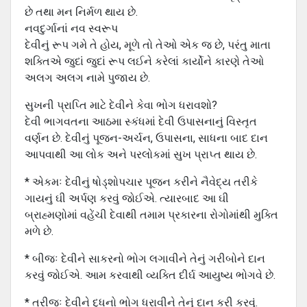
છે તથા મન નિર્મળ થાય છે.
નવદુર્ગાનાં નવ સ્વરૂપ
દેવીનું રૂપ ગમે તે હોય, મૂળે તો તેઓ એક જ છે, પરંતુ માતા
શક્તિએ જુદાં જુદાં રૂપ લઈને કરેલાં કાર્યોને કારણે તેઓ
અલગ અલગ નામે પુજાય છે.
સુખની પ્રાપ્તિ માટે દેવીને કેવા ભોગ ધરાવશો?
દેવી ભાગવતના આઠમા સ્કંધમાં દેવી ઉપાસનાનું વિસ્તૃત
વર્ણન છે. દેવીનું પૂજન-અર્ચન, ઉપાસના, સાધના બાદ દાન
આપવાથી આ લોક અને પરલોકમાં સુખ પ્રાપ્ત થાય છે.
* એકમઃ દેવીનું ષોડ્શોપચાર પૂજન કરીને નૈવેદ્ય તરીકે
ગાયનું ઘી અર્પણ કરવું જોઈએ. ત્યારબાદ આ ઘી
બ્રાહ્મણોમાં વહેંચી દેવાથી તમામ પ્રકારના રોગોમાંથી મુક્તિ
મળે છે.
* બીજઃ દેવીને સાકરનો ભોગ લગાવીને તેનું ગરીબોને દાન
કરવું જોઈએ. આમ કરવાથી વ્યક્તિ દીર્ઘ આયુષ્ય ભોગવે છે.
* ત્રીજઃ દેવીને દૂધનો ભોગ ધરાવીને તેનું દાન કરી કરવું.