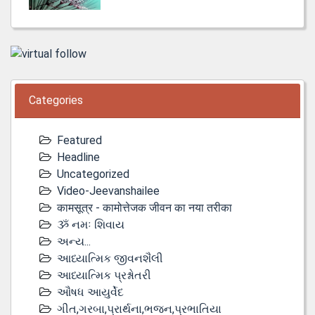
Categories
Featured
Headline
Uncategorized
Video-Jeevanshailee
कामसूत्र - कामोत्तेजक जीवन का नया तरीका
ૐ નમઃ શિવાય
અન્ય...
આધ્યાત્મિક જીવનશૈલી
આધ્યાત્મિક પ્રશ્નોતરી
ઔષધ આયુર્વેદ
ગીત,ગરબા,પ્રાર્થના,ભજન,પ્રભાતિયા