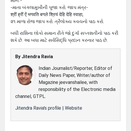
મીનઃ-
-માતા બંગલામુખીની પૂજા કરો. જાપ મંત્ર-
श्रीं ह्रीं ऐं भगवति बगले श्रियं देहि देहि स्वाहा,
૨૧ માળા રોજ જાપ કરો. ત્રૈલોક્ય કવચનો પાઠ કરો.
બધી રાશિના લોકો સમાન રીતે જો દુર્ગા સપ્તશતીનો પાઠ કરી
શકે છે. આ બધા માટે સર્વસિદ્ધિ પ્રદાન કરનાર પાઠ છે.
By
Jitendra Ravia
Indian Journalist/Reporter, Editor of
Daily News Paper, Writer/author of
Magazine jeevanshailee, with
responsibility of the Electronic media
channel, GTPL.
Jitendra Ravia's profile
|
Website