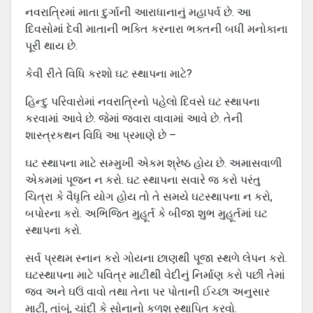
નવરાત્રિમાં માતા દુર્ગાની આરાધાનાનું મહાપર્વ છે. આ
દિવસોમાં દેવી માતાની ભક્તિ કરનારા ભક્તની બધી મનોકાના
પૂરી થાય છે.
કેવી રીતે વિધિ કરશો ઘટ સ્થાપના માટે?
હિન્દુ પરિવારોમાં નવરાત્રિનો પહેલો દિવસે ઘટ સ્થાપના
કરવામાં આવે છે. જેમાં જવારા વાવામાં આવે છે. તેની
શાસ્ત્રકથન વિધિ આ પ્રમાણે છે –
ઘટ સ્થાપના માટે સમ્મુખી એકમ શ્રેષ્ઠ હોય છે. અમાસવાળી
એકમમાં પૂજન ન કરો. ઘટ સ્થાપના સવારે જ કરો પરંતુ
ચિત્રા કે વૈધૃતિ યોગ હોય તો તે સમયે ઘટસ્થાપના ન કરો,
બપોરના કરો. અભિજિત મુહૂર્ત કે બીજા શુભ મુહૂર્તમાં ઘટ
સ્થાપના કરો.
સર્વ પ્રથમ સ્નાન કરો ગોયના છાણથી પૂજા સ્થળે લેપન કરો.
ઘટસ્થાપના માટે પવિત્ર માટીથી વેદીનું નિર્માણ કરો પછી તેમાં
જવ અને ઘઉં વાવો તથા તેના પર પોતાની ઈચ્છા અનુસાર
માટી, તાંબું, ચાંદી કે સોનાનો કળશ સ્થાપિત કરવો.