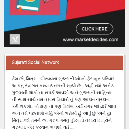
Gujarati Social Network
કેમ છો, મિત્ર.... ગૌરવવંતા ગુજરાતીઓ નો ફેસબુક પરિવાર
આપનું સ્વાગત કરવા થનગની રહ્યો છે... અહી તમે અનેક
ગુજરાતી લોકો ના સંપર્ક આવશો અને ગુજરાતી સાહિત્ય
ની સાથે સાથે તમે તમારા વિચારો નું પણ આદાન-પ્રદાન
કરી શકશો....તો ક્ષણ નો પણ વિલંબ કર્યા વગર જોડાઈ જાવ
અને તમે પછ્તાશો નહિ એનો ભરોસો હું આપું છું..અને હા
મિત્ર...જો તમને આ ગ્રુપ ગમતુ હોય તો તમારા મિત્રોને
ગ્રુપમાં એડ કરવાનુ ભુલશો નહી....