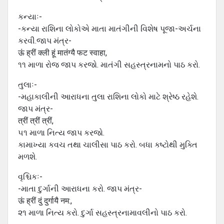
કન્યાઃ-
-કન્યા રાશિના લોકોએ માતા માતંગીની વિશેષ પૂજા-અર્ચના
કરવી.જાપ મંત્ર-
ऊं ह्रीं क्ली हूं मातंग्यै फट स्वाहा,
૧૧ માળા રોજ જાપ કરજો. માતંગી સહસ્ત્રનામનો પાઠ કરો.
તુલાઃ-
-મહાકાલીની આરાધના તુલા રાશિના લોકો માટે શ્રેષ્ઠ રહેશે.
જાપ મંત્ર-
त्रीं त्रीं त्रीं,
૫૧ માળા નિત્ય જાપ કરજો.
કામાખ્યા કવચ તથા ચાલીસા પાઠ કરો. બધા કષ્ટોથી મુક્તિ
મળશે.
વૃશ્ચિકઃ-
-માતા દુર્ગાની આરાધના કરો. જાપ મંત્ર-
ऊं ह्रीं दुं दुर्गायै नम:,
૨૧ માળા નિત્ય કરો. દુર્ગા સહસ્ત્રનામાવલીનો પાઠ કરો.