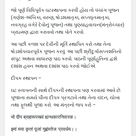
જો પૂર્ણ વિધિપૂર્વક ઘટસ્થાપના કરવી હોય તો પંચાંગ પૂજન
(ગણેશ-અંબિકા, વરુણ, ષોડશમાતૃકા, સપ્તધૃતમાતૃકા,
નવગ્રહ વગેરે દેવોનું પૂજન) તથા પુણ્યાહવાચન(મંત્રોચ્ચાર)
બ્રાહ્મણ દ્વારા કરાવવો તથા પોતે કરવો.
આ પછી કળશ પર દેવીની મૂર્તિ સ્થાપિત કરો તથા તેના
ષોડશોપચારપૂર્વક પૂજન કરવું. આ પછી શ્રીદુર્ગાસપ્તશતિનો
સંપુટ અથવા સાધારણ પાઠ કરવો. પાઠની પૂર્ણાહુતિના દ્વશે
દશાંશ હવન અથવા દશાંશ પાઠ કરવો જોઈએ.
દીપક સ્થાપન –
ઘટ સ્તાપનની સાથે દીપકની સ્થાપના પણ કરવામાં આવે છે.
પૂજાના સમયે ઘીના દીપક પ્રગટાવે તથા તેના ચંદન, ચોખા
તથા ફૂલથી પૂજા કરો. આ મંત્રનો જપ કરો –
भो दीप ब्रह्मरूपस्त्वं ह्यन्धकारनिवारक।
इमां मया कृतां पूजां गृह्णंस्तेज: प्रवर्धय।।