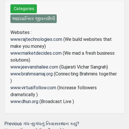
Categories
આધ્યાત્મિક જીવનશૈલી
Websites :
www.rajtechnologies.com
(We build websites that
make you money)
www.marketdecides.com
(We mad a fresh business
solutions)
www.jeevanshailee.com
(Gujarati Vichar Sangrah)
www.brahmsamaj.org
(Connecting Brahmins together
)
www.virtualfollow.com
(Increase followers
dramatically )
www.dhun.org
(Broadcast Live )
Post
Previous
Previous
ગંધ-સુગંધનું નિવાસસ્થાન કયું?