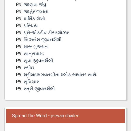
જાણવા જેવુ
જાહેર જનતા
ધાર્મિક લેખો
પરિચય
પ્રો-એક્ટીવ ડીસ્‍ક્લોઝર
બિઝનેશ જીવનશૈલી
મારૂ ગુજરાત
યાત્રાધામઃ
યુવા જીવનશૈલી
રસોઇ
શ્રીમદભગવતગીતા શ્લોક ભાષાંતર સાથેઃ
સુવિચાર
સ્ત્રી જીવનશૈલી
Spread the Word - jeevan shailee