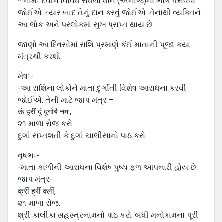
* નોમઃ દેવીને વિવિધ રાંધેલાં ધાન (અનાજ)નો ભોગ ધરાવવો
જોઈએ. ત્યાર બાદ તેનું દાન કરવું જોઈએ. તેનાથી વ્યક્તિને
આ લોક અને પરલોકમાં સુખ પ્રાપ્ત થાય છે.
જાણો આ દિવસોમાં રાશિ પ્રમાણે કંઈ માતાની પૂજા કયા
મંત્રથી કરશો.
મેષઃ-
-આ રાશિના લોકોને માતા દુર્ગાની વિશેષ આરાધના કરવી
જોઈએ. તેની માટે જાપ મંત્ર –
ऊं ह्रीं दुं दुर्गायै नम:,
૨૧ માળા રોજ કરો.
દુર્ગા સપ્તશતી કે દુર્ગા ચાલીસાનો પાઠ કરો.
વૃષભઃ-
-માતા કાળીની આરાધના વિશેષ પુષ્ય ફળ આપનારી હોય છે.
જાપ મંત્ર-
क्रीं ह्रीं क्लीं,
૨૧ માળા રોજ.
શ્રી કાલીકા સહસ્ત્રનામનો પાઠ કરો. બધી મનોકામના પૂરી