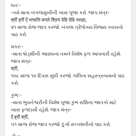
ધનઃ-
-તમે માતા બંગલામુખીની ખાસ પૂજા કરો. જાપ મંત્ર-
श्रीं ह्रीं ऐं भगवति बगले श्रियं देहि देहि स्वाहा,
૨૧ માળા રોજ જાપ કરજો. બંગલા ત્રૈલોક્ય વિજય કવચનો
પાઠ કરો.
મકરઃ-
-માતા ષોડ્શીની આરાધના તમને વિશેષ ફળ આપનારી રહેશે.
જાપ મંત્ર-
श्रीं,
૧૦૮ માળા ૧૦ દિવસ સુધી કરજો. લલિતા સહસ્ત્રનામનો પાઠ
કરો.
કુંભઃ-
-માતા ભુવનેશ્વરીની વિશેષ પૂજા કુંભ રાશિના જાતકો માટે
ખાસ ફળદાયી રહેશે. જાપ મંત્ર-
ऐं ह्रीं श्रीं,
૫૧ માળા રોજ જાપ કરજો. દુર્ગા સપ્તશતીનો પાઠ કરો.