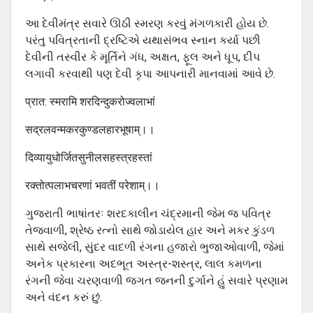
આ દેવીમંત્ર સવારે ઊઠી સ્મરણ કરવું મંગળકારી હોય છે.
પરંતુ પવિત્રતાની દ્રષ્ટિએ યથાસંભવ સ્નાન કર્યા પછી
દેવીની તસ્વીર કે મૂર્તિને ગંધ, અક્ષત, ફૂલ અને ધૂપ, દીપ
લગાવી કરવાથી પણ દેવી કૃપા આપનારી માનવામાં આવે છે.
प्रात: स्मरामि शरदिन्दुकरोज्वलाभां
सद्रलवन्मकरकुण्डलहारभूषाम्।।
दिव्यायुधोर्जितसुनीलसहस्त्रहस्तां
रक्तोत्पलाभचरणां भवतीं परेशाम्।।
ગુજરાતી ભાષાંતરઃ શરદકાલીન ચંદ્રમાની જેમ જ પવિત્ર
તેજવાળી, શ્રેષ્ઠ રત્નો સાથે જોડાયેલ હાર અને મકર કુંડળ
સાથે સજેલી, સુંદર વાદળી રંગના હજારો ભુજાઓવાળી, જેમાં
અનેક પ્રકારના અદભૂત અસ્ત્ર-શસ્ત્ર, લાલ કમળના
રંગની જેવા ચરણવાળી જગત જનની દુર્ગાને હું સવારે પ્રણામ
અને વંદન કરું છું.