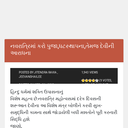
નવરાત્રિમાં કરો પુજા,ધટસ્થાપના,તેમજ દેવીની
આરાધના
POSTED BY JITENDRA RAVIA ,
1,943 VIEWS
JEEVANSHAILEE
(
1
VOTES,
POSTED ON SEP - 21 - 2013
AVERAGE:
4.00
OUT
OF 5)
હિન્દુ ધર્મમાં શક્તિ ઉપાસનાનું
વિશેષ મહત્વ છે.નવરાત્રિ મહોત્વસમાં દરેક દિવસની
શરૂઆત દેવીના આ વિશેષ મંત્ર બોલીને કરવી સુખ-
સમૃદ્ધિની કામના સાથે જોડાયેલી બધી મન્નતોને પૂરી કરનારી
સિદ્ધિ હશે.
જાણો,