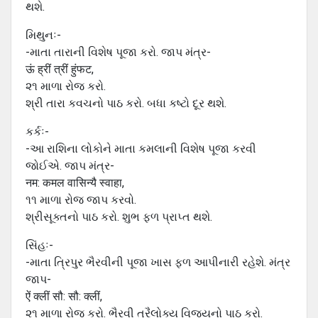
થશે.
મિથુનઃ-
-માતા તારાની વિશેષ પૂજા કરો. જાપ મંત્ર-
ऊं ह्रीं त्रीं हुंफट,
૨૧ માળા રોજ કરો.
શ્રી તારા કવચનો પાઠ કરો. બધા કષ્ટો દૂર થશે.
કર્કઃ-
-આ રાશિના લોકોને માતા કમલાની વિશેષ પૂજા કરવી
જોઈએ. જાપ મંત્ર-
नम: कमल वासिन्यै स्वाहा,
૧૧ માળા રોજ જાપ કરવો.
શ્રીસૂક્તનો પાઠ કરો. શુભ ફળ પ્રાપ્ત થશે.
સિંહઃ-
-માતા ત્રિપુર ભૈરવીની પૂજા ખાસ ફળ આપીનારી રહેશે. મંત્ર
જાપ-
ऐं क्लीं सौ: सौ: क्लीं,
૨૧ માળા રોજ કરો. ભૈરવી ત્રૈલોક્ય વિજયનો પાઠ કરો.