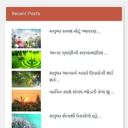
Recent Posts
મનુષ્ય સમક્ષ મોટૂં આવરણ ...
અન્ય પ્રાણીની સરખામણીમાં ...
મનુષ્ય અન્યને કયારે ઉપયોગી થઈ
શકે ...
વ્યક્તિ સાથે સંબંધ જોડતી વેળા શું ...
મનુષ્ય શેનાથી ધેરાયેલો રહે ...