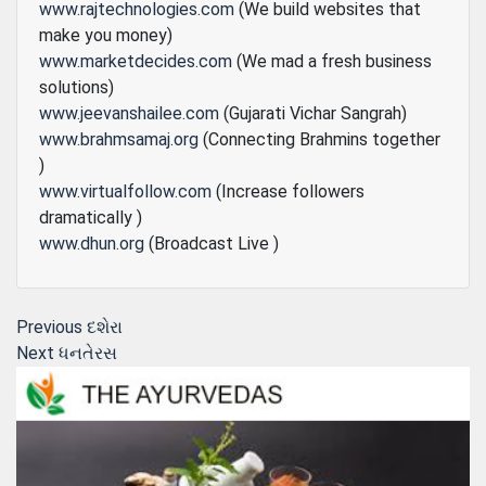
www.rajtechnologies.com
(We build websites that
make you money)
www.marketdecides.com
(We mad a fresh business
solutions)
www.jeevanshailee.com
(Gujarati Vichar Sangrah)
www.brahmsamaj.org
(Connecting Brahmins together
)
www.virtualfollow.com
(Increase followers
dramatically )
www.dhun.org
(Broadcast Live )
Post
Previous
Previous
દશેરા
Next
post:
Next
ધનતેરસ
navigation
post: