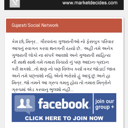
Gujarati Social Network
કેમ છો, મિત્ર.... ગૌરવવંતા ગુજરાતીઓ નો ફેસબુક પરિવાર
આપનું સ્વાગત કરવા થનગની રહ્યો છે... અહી તમે અનેક
ગુજરાતી લોકો ના સંપર્ક આવશો અને ગુજરાતી સાહિત્ય
ની સાથે સાથે તમે તમારા વિચારો નું પણ આદાન-પ્રદાન
કરી શકશો....તો ક્ષણ નો પણ વિલંબ કર્યા વગર જોડાઈ જાવ
અને તમે પછ્તાશો નહિ એનો ભરોસો હું આપું છું..અને હા
મિત્ર...જો તમને આ ગ્રુપ ગમતુ હોય તો તમારા મિત્રોને
ગ્રુપમાં એડ કરવાનુ ભુલશો નહી....