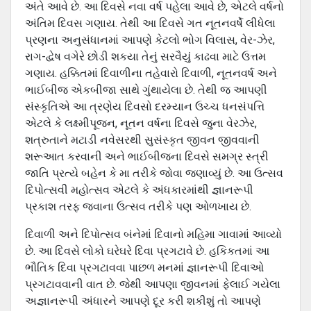
અંતે આવે છે. આ દિવસે નવા વર્ષ પહેલા આવે છે, એટલે વર્ષનો
અંતિમ દિવસ ગણાય. તેથી આ દિવસે ગત નૂતનવર્ષે લીધેલા
પ્રણના અનુસંધાનમાં આપણે કેટલો ભોગ વિલાસ, વેર-ઝેર,
રાગ-દ્વેષ વગેરે છોડી શકયા તેનું સરવૈયું કાઢવા માટે ઉત્તમ
ગણાય. હક્કિતમાં દિવાળીના તહેવારો દિવાળી, નૂતનવર્ષ અને
ભાઈબીજ એકબીજા સાથે ગુંથાયેલા છે. તેથી જ આપણી
સંસ્‍કૃતિએ આ ત્રણેય દિવસો દરમ્‍યાન ઉચ્‍ચ ધનસંપત્તિ
એટલે કે લક્ષ્‍મીપૂજન, નૂતન વર્ષના દિવસે જુના વેરઝેર,
શત્રુતાને મટાડી નવેસરથી સુસંસ્‍કૃત જીવન જીવવાની
શરૂઆત કરવાની અને ભાઈબીજના દિવસે સમગ્ર સ્‍ત્રી
જાતિ પ્રત્‍યે બહેન કે મા તરીકે જોવા જણાવ્‍યું છે. આ ઉત્‍સવ
દિપોત્‍સવી મહોત્‍સવ એટલે કે અંધકારમાંથી જ્ઞાનરૂપી
પ્રકાશ તરફ જવાના ઉત્‍સવ તરીકે પણ ઓળખાય છે.
દિવાળી અને દિપોત્‍સવ બંનેમાં દિવાનો મહિમા ગાવામાં આવ્‍યો
છે. આ દિવસે લોકો ઘરેઘરે દિવા પ્રગટાવે છે. હકિકતમાં આ
ભૌતિક દિવા પ્રગટાવવા પાછળ મનમાં જ્ઞાનરૂપી દિવાઓ
પ્રગટાવવાની વાત છે. જેથી આપણા જીવનમાં ફેલાઈ ગયેલા
અજ્ઞાનરૂપી અંધારને આપણે દૂર કરી શકીશું તો આપણે