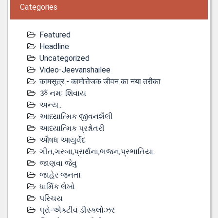
Categories
Featured
Headline
Uncategorized
Video-Jeevanshailee
कामसूत्र - कामोत्तेजक जीवन का नया तरीका
ૐ નમઃ શિવાય
અન્ય...
આધ્યાત્મિક જીવનશૈલી
આધ્યાત્મિક પ્રશ્નોતરી
ઔષધ આયુર્વેદ
ગીત,ગરબા,પ્રાર્થના,ભજન,પ્રભાતિયા
જાણવા જેવુ
જાહેર જનતા
ધાર્મિક લેખો
પરિચય
પ્રો-એક્ટીવ ડીસ્‍ક્લોઝર