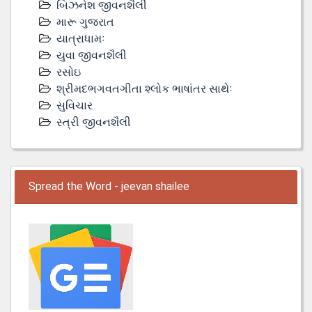
બિઝનેશ જીવનશૈલી
મારૂ ગુજરાત
યાત્રાધામઃ
યુવા જીવનશૈલી
રસોઇ
શ્રીમદભગવતગીતા શ્લોક ભાષાંતર સાથેઃ
સુવિચાર
સ્ત્રી જીવનશૈલી
Spread the Word - jeevan shailee