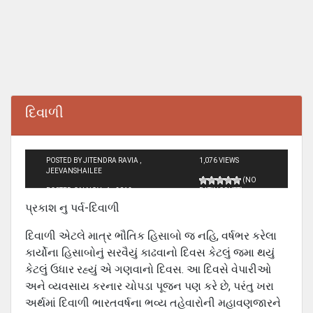
દિવાળી
POSTED BY JITENDRA RAVIA ,
1,076 VIEWS
JEEVANSHAILEE
(NO
POSTED ON NOV - 1 - 2012
RATINGS YET)
પ્રકાશ નુ પર્વ-દિવાળી
દિવાળી એટલે માત્ર ભૌતિક હિસાબો જ નહિ, વર્ષભર કરેલા
કાર્યોના હિસાબોનું સરવૈયું કાઢવાનો દિવસ કેટલું જમા થયું
કેટલું ઉધાર રહ્યું એ ગણવાનો દિવસ. આ દિવસે વેપારીઓ
અને વ્‍યવસાય કરનાર ચોપડા પૂજન પણ કરે છે, પરંતુ ખરા
અર્થમાં દિવાળી ભારતવર્ષના ભવ્‍ય તહેવારોની મહાવણજારને