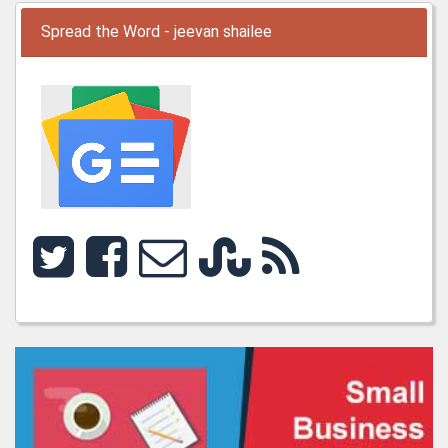
Spread the Word - jeevan shailee