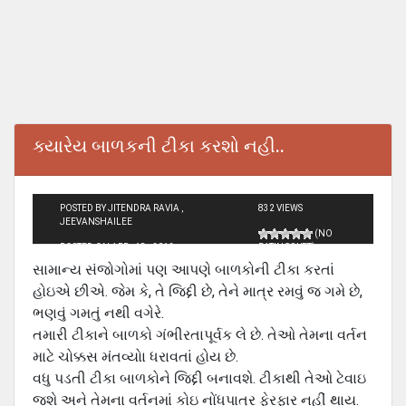
ક્યારેય બાળકની ટીકા કરશો નહી..
POSTED BY JITENDRA RAVIA ,
832 VIEWS
JEEVANSHAILEE
(NO
POSTED ON APR - 18 - 2012
RATINGS YET)
સામાન્ય સંજોગોમાં પણ આપણે બાળકોની ટીકા કરતાં
હોઇએ છીએ. જેમ કે, તે જિદ્દી છે, તેને માત્ર રમવું જ ગમે છે,
ભણવું ગમતું નથી વગેરે.
તમારી ટીકાને બાળકો ગંભીરતાપૂર્વક લે છે. તેઓ તેમના વર્તન
માટે ચોક્કસ મંતવ્યોા ધરાવતાં હોય છે.
વધુ પડતી ટીકા બાળકોને જિદ્દી બનાવશે. ટીકાથી તેઓ ટેવાઇ
જશે અને તેમના વર્તનમાં કોઇ નોંધપાત્ર ફેરફાર નહીં થાય.