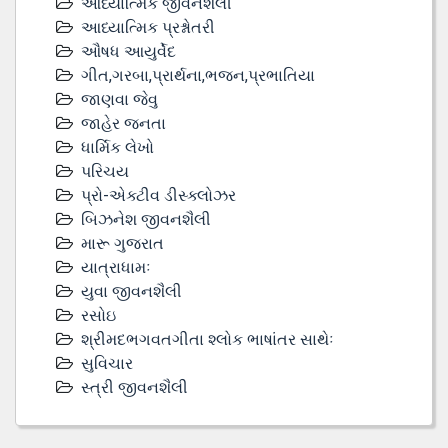
આધ્યાત્મિક જીવનશૈલી
આધ્યાત્મિક પ્રશ્નોતરી
ઔષધ આયુર્વેદ
ગીત,ગરબા,પ્રાર્થના,ભજન,પ્રભાતિયા
જાણવા જેવુ
જાહેર જનતા
ધાર્મિક લેખો
પરિચય
પ્રો-એક્ટીવ ડીસ્‍ક્લોઝર
બિઝનેશ જીવનશૈલી
મારૂ ગુજરાત
યાત્રાધામઃ
યુવા જીવનશૈલી
રસોઇ
શ્રીમદભગવતગીતા શ્લોક ભાષાંતર સાથેઃ
સુવિચાર
સ્ત્રી જીવનશૈલી