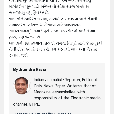
વર્તાવમાં સુધારો લાવવાની કોશિશ કરો અને તેને સાચું
માર્ગદર્શન પૂરું પાડો. ખરેખર તો સીધા સરળ શબ્દો માં
સમજાવવું વધુ હિતકર છે.
બાળકોને કાર્યરત રાખવા, કાર્યશીલ બનાવવા અને તેમની
કલાત્મરક અભિરૂચિ કેળવવા માટે આવશયક
સાધનસામગ્રી તમારે પૂરી પાડવી જ જોઇએ. ભલે તે મોંઘી
હોય, પણ જરૂરી છે.
બાળકને પણ સ્વમાન હોય છે. તેમના મિત્રો સામે કે સમૂહમાં
તેની ટીકા ક્યારેય ન કરો. તેમ કરવાથી બાળકનો વિકાસ
રૂંધાય જશે.
By
Jitendra Ravia
Indian Journalist/Reporter, Editor of
Daily News Paper, Writer/author of
Magazine jeevanshailee, with
responsibility of the Electronic media
channel, GTPL.