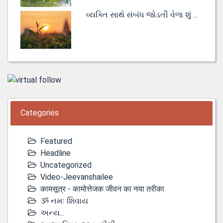
વ્યક્તિ સાથે સંબંધ જોડતી વેળા શું ...
Categories
Featured
Headline
Uncategorized
Video-Jeevanshailee
कामसूत्र - कामोत्तेजक जीवन का नया तरीका
ૐ નમઃ શિવાય
અન્ય...