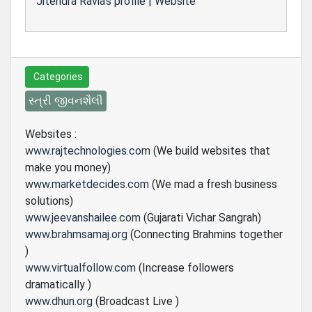
Jitendra Ravia's profile
|
Website
Categories
સ્ત્રી જીવનશૈલી
Websites :
www.rajtechnologies.com
(We build websites that
make you money)
www.marketdecides.com
(We mad a fresh business
solutions)
www.jeevanshailee.com
(Gujarati Vichar Sangrah)
www.brahmsamaj.org
(Connecting Brahmins together
)
www.virtualfollow.com
(Increase followers
dramatically )
www.dhun.org
(Broadcast Live )