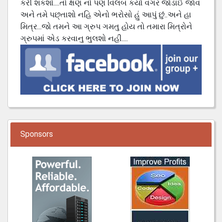
કરી શકશો....તો ક્ષણ નો પણ વિલંબ કર્યા વગર જોડાઈ જાવ
અને તમે પછ્તાશો નહિ એનો ભરોસો હું આપું છું..અને હા
મિત્ર...જો તમને આ ગ્રુપ ગમતુ હોય તો તમારા મિત્રોને
ગ્રુપમાં એડ કરવાનુ ભુલશો નહી....
Sponsors