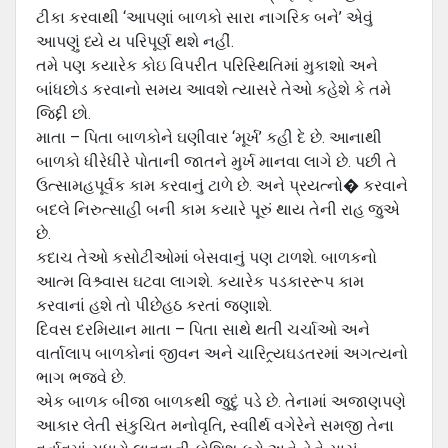
ટીકા કરવાથી ‘આપણાં બાળકો સારા નાગરિક બને’ એવું
આપણું ધ્યે ય પરિપૂર્ણ થશે નહીં.
તમે પણ કયારેક કોઇ વિપરીત પરિસ્થિતિમાં મુકાશો અને
બાંધછોડ કરવાનો સમય આવશે ત્યાસરે તેઓ કહેશે કે તમે
જિદ્દી છો.
માતા – પિતા બાળકોને ઘણીવાર ‘મૂર્ખ’ કહી દે છે. આનાથી
બાળકો ધીરેધીરે પોતાની જાતને મુર્ખ માનવા લાગે છે. પછી તે
ઉત્સામહપૂર્વક કામ કરવાનું ટાળે છે. અને પ્રયત્નો� કરવાને
બદલે નિરુત્સાહી બની કામ કયારે પૂરું થાય તેની રાહ જુએ
છે.
કદાચ તેઓ કસોટીઓમાં બેસવાનું પણ ટાળશે. બાળકનો
આત્મ વિશ્ર્વાસ ઘટવા લાગશે. કયારેક પડકારરૂપ કામ
કરવાનાં હશે તો પીછેહઠ કરતાં જણાશે.
દિવસ દરમિયાન માતા – પિતા સાથે થતી ચર્ચાઓ અને
વાર્તાલાપ બાળકોનાં જીવન અને ચારિત્ર્યઘડતરમાં અગત્યનો
ભાગ ભજવે છે.
એક બાળક બીજા બાળકથી જુદું પડે છે. તેનામાં અજાણપણે
આકાર લેતી સંકુચિત મનોવૃતિ, સ્વાીર્થ વગેરેને સમજી તેના