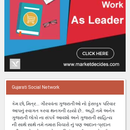
Gujarati Social Network
કેમ છો, મિત્ર.... ગૌરવવંતા ગુજરાતીઓ નો ફેસબુક પરિવાર
આપનું સ્વાગત કરવા થનગની રહ્યો છે... અહી તમે અનેક
ગુજરાતી લોકો ના સંપર્ક આવશો અને ગુજરાતી સાહિત્ય
ની સાથે સાથે તમે તમારા વિચારો નું પણ આદાન-પ્રદાન