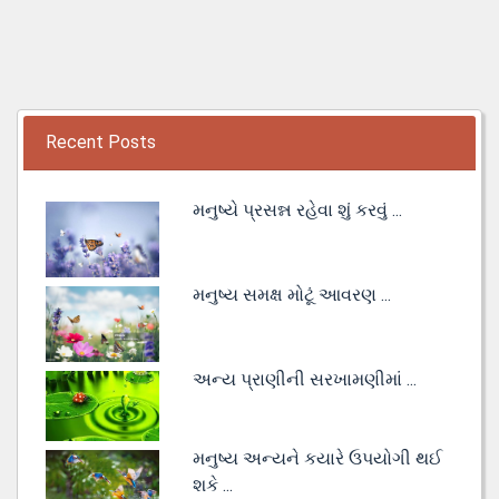
Recent Posts
મનુષ્યે પ્રસન્ન રહેવા શું કરવું ...
મનુષ્ય સમક્ષ મોટૂં આવરણ ...
અન્ય પ્રાણીની સરખામણીમાં ...
મનુષ્ય અન્યને કયારે ઉપયોગી થઈ
શકે ...