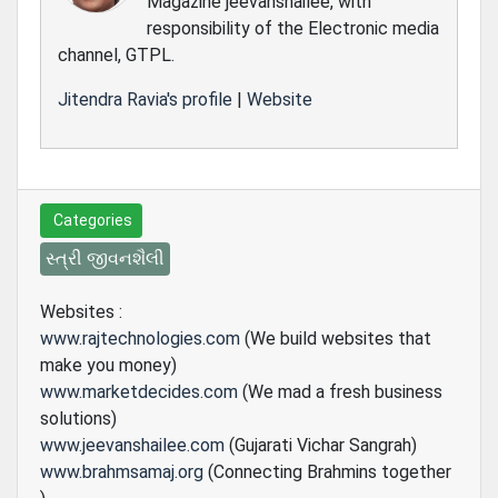
Magazine jeevanshailee, with
responsibility of the Electronic media
channel, GTPL.
Jitendra Ravia's profile
|
Website
Categories
સ્ત્રી જીવનશૈલી
Websites :
www.rajtechnologies.com
(We build websites that
make you money)
www.marketdecides.com
(We mad a fresh business
solutions)
www.jeevanshailee.com
(Gujarati Vichar Sangrah)
www.brahmsamaj.org
(Connecting Brahmins together