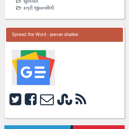
સુવિચાર
સ્ત્રી જીવનશૈલી
Spread the Word - jeevan shailee