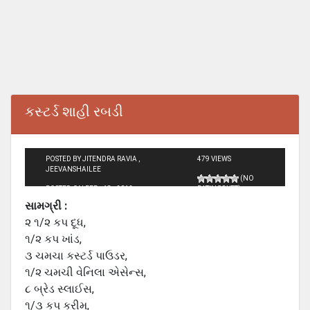
કસ્‍ટર્ડ શાહી રબડી
POSTED BY JITENDRA RAVIA ,
479 VIEWS
JEEVANSHAILEE
(NO
POSTED ON FEB - 18 - 2012
RATINGS YET)
સામગ્રી :
૨ ૧/૨ કપ દૂધ,
૧/૨ કપ ખાંડ,
૩ ચમચા કસ્‍ટર્ડ પાઉડર,
૧/૨ ચમચી વેનિલા એસેન્‍સ,
૮ બ્રેડ સ્‍લાઈસ,
૧/૩ કપ ક્રીમ,