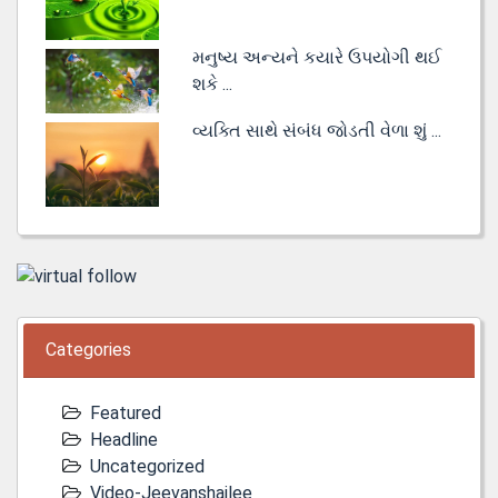
મનુષ્ય અન્યને કયારે ઉપયોગી થઈ
શકે ...
વ્યક્તિ સાથે સંબંધ જોડતી વેળા શું ...
Categories
Featured
Headline
Uncategorized
Video-Jeevanshailee