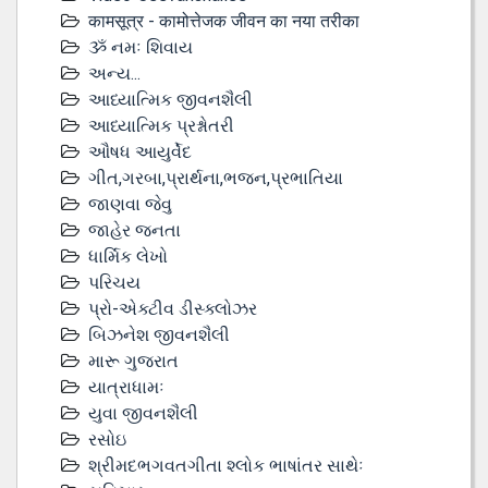
कामसूत्र - कामोत्तेजक जीवन का नया तरीका
ૐ નમઃ શિવાય
અન્ય...
આધ્યાત્મિક જીવનશૈલી
આધ્યાત્મિક પ્રશ્નોતરી
ઔષધ આયુર્વેદ
ગીત,ગરબા,પ્રાર્થના,ભજન,પ્રભાતિયા
જાણવા જેવુ
જાહેર જનતા
ધાર્મિક લેખો
પરિચય
પ્રો-એક્ટીવ ડીસ્‍ક્લોઝર
બિઝનેશ જીવનશૈલી
મારૂ ગુજરાત
યાત્રાધામઃ
યુવા જીવનશૈલી
રસોઇ
શ્રીમદભગવતગીતા શ્લોક ભાષાંતર સાથેઃ