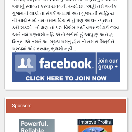
આપનું સ્વાગત કરવા થનગની રહ્યો છે... અહી તમે અનેક
ગુજરાતી લોકો ના સંપર્ક આવશો અને ગુજરાતી સાહિત્ય
ની સાથે સાથે તમે તમારા વિચારો નું પણ આદાન-પ્રદાન
કરી શકશો....તો ક્ષણ નો પણ વિલંબ કર્યા વગર જોડાઈ જાવ
અને તમે પછ્તાશો નહિ એનો ભરોસો હું આપું છું..અને હા
મિત્ર...જો તમને આ ગ્રુપ ગમતુ હોય તો તમારા મિત્રોને
ગ્રુપમાં એડ કરવાનુ ભુલશો નહી....
Sponsors