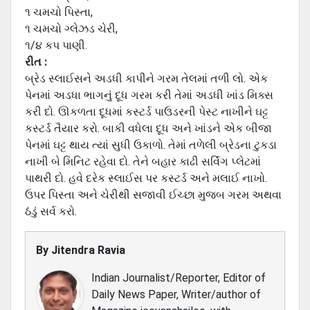
૧ ચમચો પિસ્‍તા,
૧ ચમચો ગ્‍લેઝડ ચેરી,
૧/૪ કપ પાણી.
રીત :
બ્રેડ સ્‍લાઈસને અડધી કાપીને ગરમ તેલમાં તળી લો. એક
પેનમાં અડધા ભાગનું દૂધ ગરમ કરી તેમાં અડધી ખાંડ મિક્સ
કરી દો. ઊકળતા દૂધમાં કસ્‍ટર્ડ પાઉડરની પેસ્‍ટ નાખીને ઘટ્ટ
કસ્‍ટર્ડ તૈયાર કરો. બાકી વધેલા દૂધ અને ખાંડને એક બીજા
પેનમાં ઘટ્ટ થાય ત્‍યાં સુધી ઉકાળો. તેમાં તળેલી બ્રેડના ટુકડા
નાખી બે મિનિટ રહેવા દો. તેને બહાર કાઢી સર્વિંગ પ્‍લેટમાં
પાથરી દો. હવે દરેક સ્‍લાઈસ પર કસ્‍ટર્ડ અને મલાઈ નાખો.
ઉપર પિસ્‍તા અને ચેરીથી સજાવી ઈચ્‍છા મુજબ ગરમ અથવા
ઠંડું સર્વ કરો.
By
Jitendra Ravia
Indian Journalist/Reporter, Editor of
Daily News Paper, Writer/author of