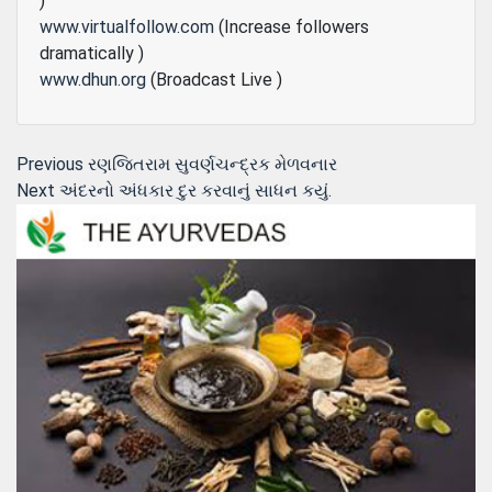
)
www.virtualfollow.com
(Increase followers
dramatically )
www.dhun.org
(Broadcast Live )
Post
Previous
Previous
રણજિતરામ સુવર્ણચન્દ્રક મેળવનાર
Next
post:
Next
અંદરનો અંધકાર દુર કરવાનું સાધન કયું.
navigation
post: