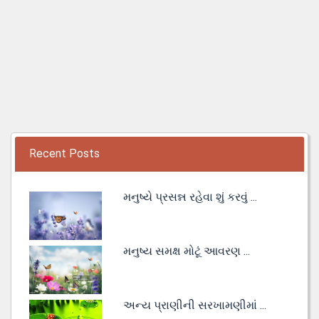
Recent Posts
મનુષ્યે પ્રસન્ન રહેવા શું કરવું ...
મનુષ્ય સમક્ષ મોટૂં આવરણ ...
અન્ય પ્રાણીની સરખામણીમાં ...