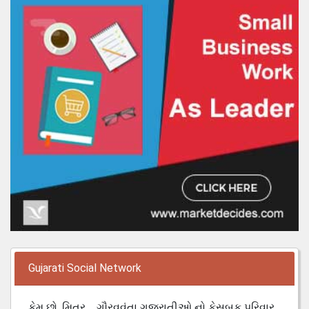
Gujarati Social Network
કેમ છો, મિત્ર.... ગૌરવવંતા ગુજરાતીઓ નો ફેસબુક પરિવાર