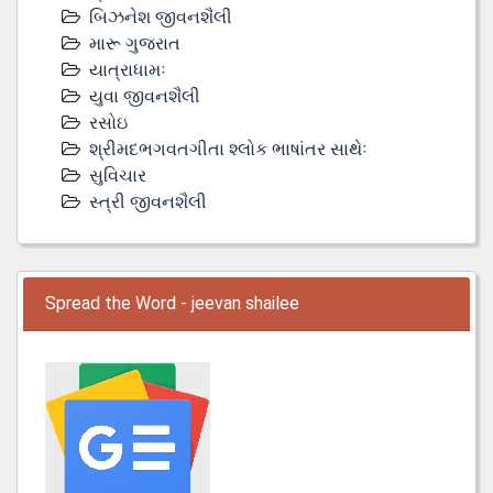
બિઝનેશ જીવનશૈલી
મારૂ ગુજરાત
યાત્રાધામઃ
યુવા જીવનશૈલી
રસોઇ
શ્રીમદભગવતગીતા શ્લોક ભાષાંતર સાથેઃ
સુવિચાર
સ્ત્રી જીવનશૈલી
Spread the Word - jeevan shailee