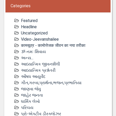
Categories
Featured
Headline
Uncategorized
Video-Jeevanshailee
कामसूत्र - कामोत्तेजक जीवन का नया तरीका
ૐ નમઃ શિવાય
અન્ય...
આધ્યાત્મિક જીવનશૈલી
આધ્યાત્મિક પ્રશ્નોતરી
ઔષધ આયુર્વેદ
ગીત,ગરબા,પ્રાર્થના,ભજન,પ્રભાતિયા
જાણવા જેવુ
જાહેર જનતા
ધાર્મિક લેખો
પરિચય
પ્રો-એક્ટીવ ડીસ્‍ક્લોઝર