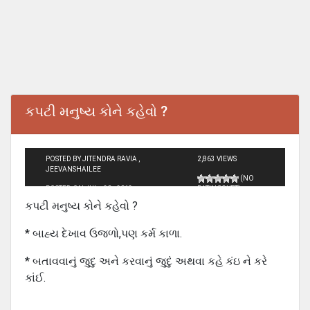
કપટી મનુષ્ય કોને કહેવો ?
POSTED BY JITENDRA RAVIA ,
2,863 VIEWS
JEEVANSHAILEE
(NO
POSTED ON JUL - 20 - 2013
RATINGS YET)
કપટી મનુષ્ય કોને કહેવો ?
* બાહ્ય દેખાવ ઉજળો,પણ કર્મ કાળા.
* બતાવવાનું જુદુ અને કરવાનું જુદું અથવા કહે કંઇ ને કરે
કાંઈ.