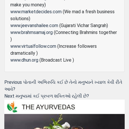
make you money)
www.marketdecides.com
(We mad a fresh business
solutions)
www.jeevanshailee.com
(Gujarati Vichar Sangrah)
www.brahmsamaj.org
(Connecting Brahmins together
)
www.virtualfollow.com
(Increase followers
dramatically )
www.dhun.org
(Broadcast Live )
Post
Previous
Previous
પોતાની અભિરુચિ કઈ છે તેનો મનુષ્યને ખ્યાલ કેવી રીતે
post:
આવે?
navigation
Next
Next
મનુષ્યમાં કઈ પ્રબળ શક્તિઓ રહેલી છે?
post: