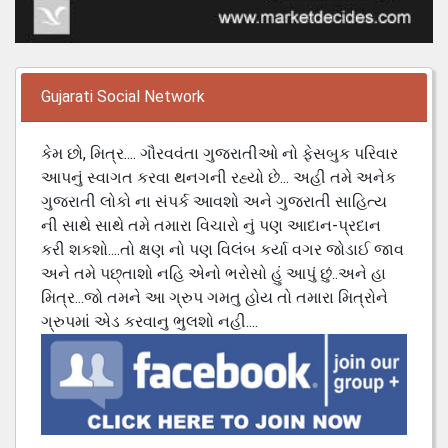
Gujarati Social Network
કેમ છો, મિત્ર.... ગૌરવવંતા ગુજરાતીઓ નો ફેસબુક પરિવાર
આપનું સ્વાગત કરવા થનગની રહ્યો છે... અહી તમે અનેક
ગુજરાતી લોકો ના સંપર્ક આવશો અને ગુજરાતી સાહિત્ય
ની સાથે સાથે તમે તમારા વિચારો નું પણ આદાન-પ્રદાન
કરી શકશો....તો ક્ષણ નો પણ વિલંબ કર્યા વગર જોડાઈ જાવ
અને તમે પછ્તાશો નહિ એનો ભરોસો હું આપું છું..અને હા
મિત્ર...જો તમને આ ગ્રુપ ગમતુ હોય તો તમારા મિત્રોને
ગ્રુપમાં એડ કરવાનુ ભુલશો નહી....