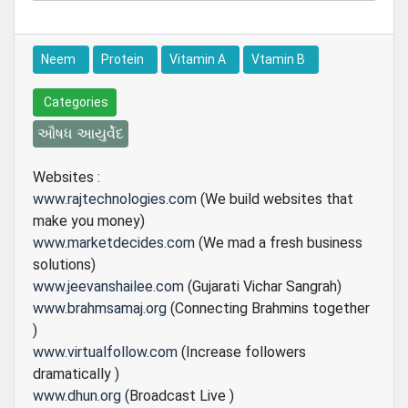
Neem
Protein
Vitamin A
Vtamin B
Categories
ઔષધ આયુર્વેદ
Websites :
www.rajtechnologies.com
(We build websites that
make you money)
www.marketdecides.com
(We mad a fresh business
solutions)
www.jeevanshailee.com
(Gujarati Vichar Sangrah)
www.brahmsamaj.org
(Connecting Brahmins together
)
www.virtualfollow.com
(Increase followers
dramatically )
www.dhun.org
(Broadcast Live )