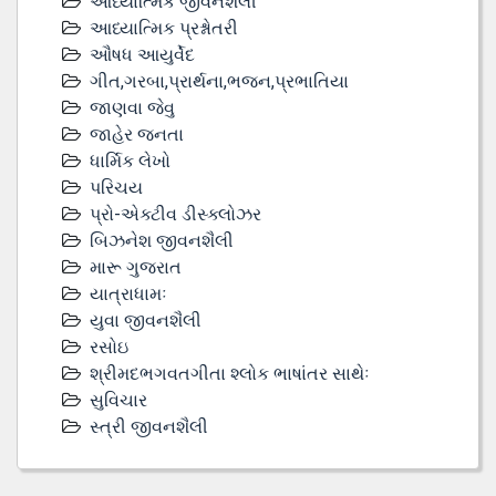
આધ્યાત્મિક જીવનશૈલી
આધ્યાત્મિક પ્રશ્નોતરી
ઔષધ આયુર્વેદ
ગીત,ગરબા,પ્રાર્થના,ભજન,પ્રભાતિયા
જાણવા જેવુ
જાહેર જનતા
ધાર્મિક લેખો
પરિચય
પ્રો-એક્ટીવ ડીસ્‍ક્લોઝર
બિઝનેશ જીવનશૈલી
મારૂ ગુજરાત
યાત્રાધામઃ
યુવા જીવનશૈલી
રસોઇ
શ્રીમદભગવતગીતા શ્લોક ભાષાંતર સાથેઃ
સુવિચાર
સ્ત્રી જીવનશૈલી