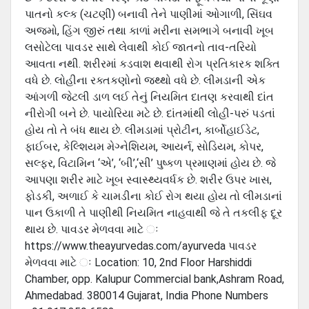
પાતનો કલ્ક (ચટણી) બનાવી તેને પાણીમાં ઓગાળી, સિંઘવ
અજમો, હિંગ જીરું તથા કાળાં મરીના સમભાગે બનાવી ખૂબ
લસોટેલા પાવડર સાથે લેવાથી કોઈ જાતનો તાવ-તરિયો
આવતા નથી. શરીરમાં કડવાશ થવાથી રોગ પ્રતિકારક શક્તિ
વધે છે. લોહીના રક્તકણોનો જથ્થો વધે છે. લીમડાની એક
આંગળી જેટલી ડાળ લઈ તેનું નિયમિત દાતણ કરવાથી દાંત
નીરોગી બને છે. પાયોરિયા મટે છે. દાંતમાંથી લોહી-પરું પડતાં
હોય તો તે બંધ થાય છે. લીમડામાં પ્રોટીન, કાર્બોહાઈડેટ,
ફાઈબર, કેલ્શિયમ મેગ્નેશિયમ, આયર્ન, સોડિયમ, કોપર,
સલ્ફર, વિટામિન ‘એ’, ‘બી’,‘સી’ પુષ્કળ પ્રમાણમાં હોય છે. જે
આપણા શરીર માટે ખૂબ સ્વાસ્થ્યવર્ધક છે. શરીર ઉપર ખાસ,
ફોડકી, અળાઈ કે ચામડીના કોઈ રોગ થયા હોય તો લીમડાનાં
પાન ઉકાળી તે પાણીથી નિયમિત નાહવાથી જે તે તકલીફ દૂર
થાય છે. પાવડર મેળવવા માટે ઃ
https://www.theayurvedas.com/ayurveda પાવડર
મેળવવા માટે ઃ Location: 10, 2nd Floor Harshiddi
Chamber, opp. Kalupur Commercial bank,Ashram Road,
Ahmedabad. 380014 Gujarat, India Phone Numbers