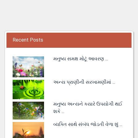
Recent Posts
મનુષ્ય સમક્ષ મોટૂં આવરણ ...
અન્ય પ્રાણીની સરખામણીમાં ...
મનુષ્ય અન્યને કયારે ઉપયોગી થઈ
શકે ...
વ્યક્તિ સાથે સંબંધ જોડતી વેળા શું ...