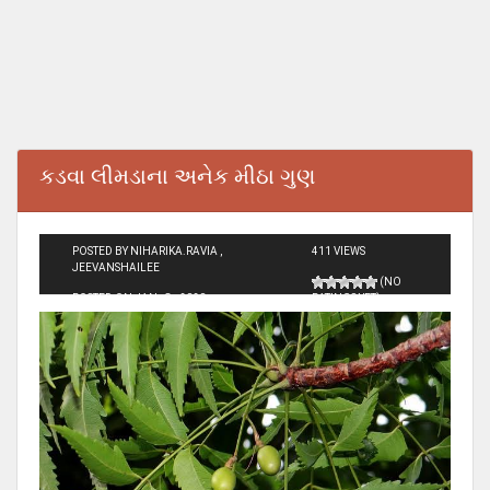
કડવા લીમડાના અનેક મીઠા ગુણ
POSTED BY NIHARIKA.RAVIA ,
411 VIEWS
JEEVANSHAILEE
(NO
POSTED ON JAN - 8 - 2020
RATINGS YET)