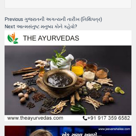
Post
Previous
Previous
ગુજરાતની અગત્યની તારીખ (તિથિપત્ર)
Next
post:
Next
આત્મસંતુષ્ટ મનુષ્ય કોને કહેવો?
navigation
post: