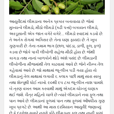
આયુર્વેદમાં લીમડાના અનેક પ્રકાર બતાવાયા છે. જેમાં
મુખ્યત્વે લીમડો, મીઠો લીમડો (કઢી પત્તાં) બકાયન લીમડો,
અરડૂસાની એક જાત વગેરે વગેરે…. લીંમડો સ્વાદમાં કડવો છે.
તે અનેક રોગમાં અક્સિર છે. તેના ઘણા ફાયદા છે. તે ખૂબ
ગુણકારી છે. તેના તમામ ભાગ (છાલ, પાંદડા, ડાળી, ફૂલ, ફળ)
કડવા છે જોકે પાકી લીંબોળી સહેજ મીઠી હોય છે. જેથી
કાગડા તથા નાનાં બાળકોને થોડે અંશે પસંદ છે. લીમડાની
લીંબોળીના મીંજમાંથી તેલ કાઢવામાં આવે છે. જેને નીમ્બ તેંલ
કહેવામાં આવે છે. જો માથામાં જૂ-લીખ પડી ગયા હોય તો
લીમડાનું તેલ માથામાં લગાવી ૬ કલાક પછી માથું સારા સાબુ
તથા શેમ્પૂથી ધોઈ નાખો. ૯૦થી ૯૫ ટકા જૂ-લીખ નાશ પામશે.
બે ત્રણ વખત આમ કરવાથી માથું એકદમ ચોખ્ખું ચણાક
થઈ જશે. ચૈત્ર મહિનો ચાલે છે ત્યારે લીમડાને નવા ફૂલ તથા
પાન આવે છે. લીમડાનાં ફૂલમાં પાન તથા ફૂલમાં ઔષધીય ગુણ
ખૂબ પ્રગટે છે. આથી આ માસ દરમિયાન આયુર્વેદે જણાવ્યું
છે કે દરરોજ સવારે નરણે કોઠે લીમડાના ફૂલ તથા નાની કૂણાં