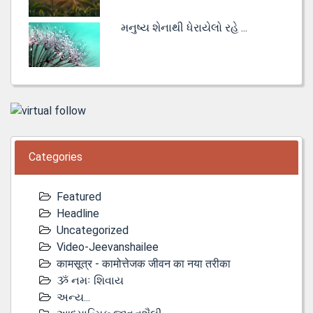
મનુષ્ય શેનાથી ધેરાયેલો રહે ...
Categories
Featured
Headline
Uncategorized
Video-Jeevanshailee
कामसूत्र - कामोत्तेजक जीवन का नया तरीका
ૐ નમઃ શિવાય
અન્ય...