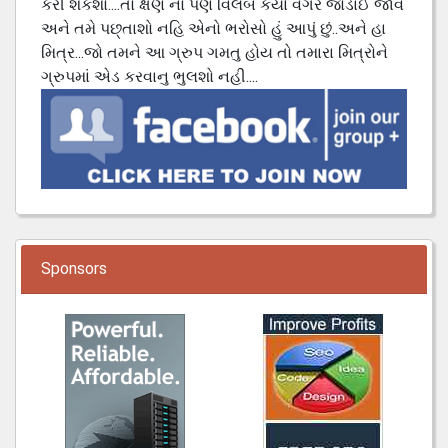
કરી શકશો....તો ક્ષણ નો પણ વિલંબ કર્યા વગર જોડાઈ જાવ
અને તમે પછ્તાશો નહિ એનો ભરોસો હું આપું છું..અને હા
મિત્ર...જો તમને આ ગ્રુપ ગમતુ હોય તો તમારા મિત્રોને
ગ્રુપમાં એડ કરવાનુ ભુલશો નહી....
Sponsors