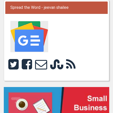
Spread the Word - jeevan shailee