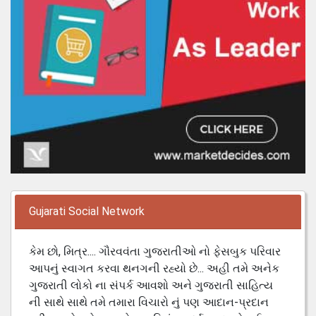
Gujarati Social Network
કેમ છો, મિત્ર.... ગૌરવવંતા ગુજરાતીઓ નો ફેસબુક પરિવાર
આપનું સ્વાગત કરવા થનગની રહ્યો છે... અહી તમે અનેક
ગુજરાતી લોકો ના સંપર્ક આવશો અને ગુજરાતી સાહિત્ય
ની સાથે સાથે તમે તમારા વિચારો નું પણ આદાન-પ્રદાન