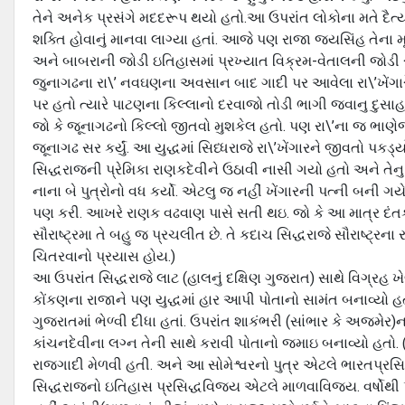
તેને અનેક પ્રસંગે મદદરૂપ થયો હતો.આ ઉપરાંત લોકોના મતે દૈ
શક્તિ હોવાનું માનવા લાગ્યા હતાં. આજે પણ રાજા જયસિંહ તેના મૂ
અને બાબરાની જોડી ઇતિહાસમાં પ્રખ્યાત વિક્રમ-વેતાલની જોડી
જુનાગઢના રા\’ નવઘણના અવસાન બાદ ગાદી પર આવેલા રા\’ખેંગારે પ
પર હતો ત્યારે પાટણના કિલ્લાનો દરવાજો તોડી ભાગી જવાનુ દુસાહસ 
જો કે જૂનાગઢનો કિલ્લો જીતવો મુશકેલ હતો. પણ રા\’ના જ ભાણેજે ગદ
જૂનાગઢ સર કર્યું. આ યુદ્ધમાં સિધ્ધરાજે રા\’ખેંગારને જીવતો પ
સિદ્ધરાજની પ્રેમિકા રાણકદેવીને ઉઠાવી નાસી ગયો હતો અને તેનુ વ
નાના બે પુત્રોનો વધ કર્યો. એટલુ જ નહીં ખેંગારની પત્ની બની 
પણ કરી. આખરે રાણક વઢવાણ પાસે સતી થઇ. જો કે આ માત્ર દંતક
સૌરાષ્ટ્રમા તે બહુ જ પ્રચલીત છે. તે કદાચ સિદ્ધરાજે સૌરાષ્ટ્રના
ચિતરવાનો પ્રયાસ હોય.)
આ ઉપરાંત સિદ્ધરાજે લાટ (હાલનું દક્ષિણ ગુજરાત) સાથે વિગ્રહ
કોંકણના રાજાને પણ યુદ્ધમાં હાર આપી પોતાનો સામંત બનાવ્યો હતો.
ગુજરાતમાં ભેળ્વી દીધા હતાં. ઉપરાંત શાકંભરી (સાંભાર કે અજમેર)
કાંચનદેવીના લગ્ન તેની સાથે કરાવી પોતાનો જમાઇ બનાવ્યો હતો. (
રાજગાદી મેળવી હતી. અને આ સોમેશ્વરનો પુત્ર એટલે ભારતપ્રસિદ
સિદ્ધરાજનો ઇતિહાસ પ્રસિદ્ધવિજય એટલે માળવાવિજય. વર્ષોથી 