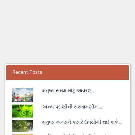
Recent Posts
મનુષ્ય સમક્ષ મોટૂં આવરણ ...
અન્ય પ્રાણીની સરખામણીમાં ...
મનુષ્ય અન્યને કયારે ઉપયોગી થઈ શકે ...