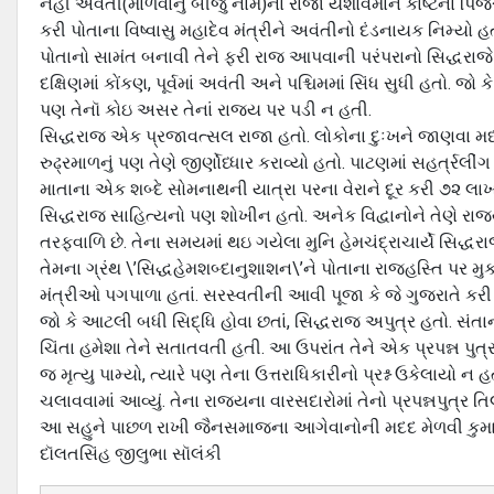
નહીં અવંતી(માળવાનું બીજું નામ)ના રાજા યશોવર્માને કાષ્ટના પિંજ
કરી પોતાના વિષ્વાસુ મહાદેવ મંત્રીને અવંતીનો દંડનાયક નિમ્યો હ
પોતાનો સામંત બનાવી તેને ફરી રાજ આપવાની પરંપરાનો સિદ્ધરાજે 
દક્ષિણમાં કોંકણ, પૂર્વમાં અવંતી અને પશ્ચિમમાં સિંધ સુધી હતો. જ
પણ તેનૉ કોઇ અસર તેનાં રાજ્ય પર પડી ન હતી.
સિદ્ધરાજ એક પ્રજાવત્સલ રાજા હતો. લોકોના દુઃખને જાણવા મધ્ય
રુઢ્રમાળનું પણ તેણે જીર્ણોધ્ધાર કરાવ્યો હતો. પાટણમાં સહર્ત્રલીંગ
માતાના એક શબ્દે સોમનાથની યાત્રા પરના વેરાને દૂર કરી ૭૨ 
સિદ્ધરાજ સાહિત્યનો પણ શોખીન હતો. અનેક વિદ્વાનોને તેણે રાજ્ય
તરફવાળિ છે. તેના સમયમાં થઇ ગયેલા મુનિ હેમચંદ્રાચાર્યે સિદ્
તેમના ગ્રંથ \’સિદ્ધહેમશબ્દાનુશાશન\’ને પોતાના રાજહસ્તિ પર મુ
મંત્રીઓ પગપાળા હતાં. સરસ્વતીની આવી પૂજા કે જે ગુજરાતે કરી 
જો કે આટલી બધી સિદ્ધિ હોવા છતાં, સિદ્ધરાજ અપુત્ર હતો. સંતા
ચિંતા હમેશા તેને સતાતવતી હતી. આ ઉપરાંત તેને એક પ્રપન્ન પુત
જ મૃત્યુ પામ્યો, ત્યારે પણ તેના ઉત્તરાધિકારીનો પ્રશ્ન ઉકેલાય
ચલાવવામાં આવ્યું. તેના રાજ્યના વારસદારોમાં તેનો પ્રપન્નપુત્ર ત
આ સહુને પાછળ રાખી જૈનસમાજના આગેવાનોની મદદ મેળવી કુમાર
દૉલતસિંહ જીલુભા સૉલંકી