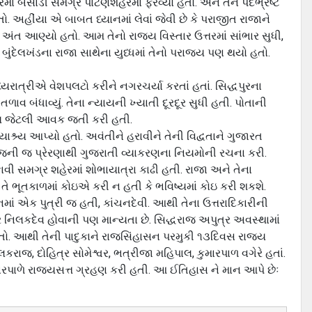
રમાં બેસાડી સમગ્ર પાટણશહેરમાં ફેરવ્યો હતો. અને તેને પદભ્રષ્ટ
તો. અહીંયા એ બાબત ધ્યાનમાં લેવાં જેવી છે કે પરાજીત રાજાને
અંત આણ્યો હતો. આમ તેનો રાજ્ય વિસ્તાર ઉત્તરમાં સાંભાર સુધી,
ો કે બુંદેલખંડના રાજા સાથેના યુધ્ધમાં તેનો પરાજય પણ થયો હતો.
રાત્રીએ વેશપલટો કરીને નગરચર્યા કરતાં હતાં. સિદ્ધપુરના
 તળાવ બંધાવ્યું. તેના ન્યાયની ખ્યાતી દૂરદૂર સુધી હતી. પોતાની
લાખ જેટલી આવક જતી કરી હતી.
ાશ્ર્ય આપ્યો હતો. અવંતીને હરાવીને તેની વિદ્વતાને ગુજારત
ધરાજની જ પ્રેરણાથી ગુજરાતી વ્યાકરણના નિયમોની રચના કરી.
કાવી સમગ્ર શહેરમાં શોભાયાત્રા કાઢી હતી. રાજા અને તેના
તે ભૂતકાળમાં કોઇએ કરી ન હતી કે ભવિષ્યમાં કોઇ કરી શકશે.
નમાં એક પુત્રી જ હતી, કાંચનદેવી. આથી તેના ઉત્તરાદિકારીની
્ર નિલકદેવ હોવાની પણ માન્યતા છે. સિદ્ધરાજ અપુત્ર અવસ્થામાં
ો ન હતો. આથી તેની પાદુકાને રાજસિંહાસન પરમુકી ૧૩દિવસ રાજ્ય
િલકરાજ, દોહિત્ર સોમેશ્વર, ભત્રીજા મહિપાલ, કુમારપાળ વગેરે હતાં.
પાળે રાજ્યસત્ત ગ્રહણ કરી હતી. આ ઈતિહાસ ને માન આપે છેઃ