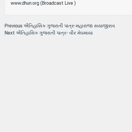
www.dhun.org
(Broadcast Live )
Post
Previous
Previous
ઐતિહાસિક ગુજરાતી પાત્ર-મહારાજા સયાજીરાવ
Next
post:
Next
ઐતિહાસિક ગુજરાતી પાત્ર- વીર મેઘમાયા
navigation
post: