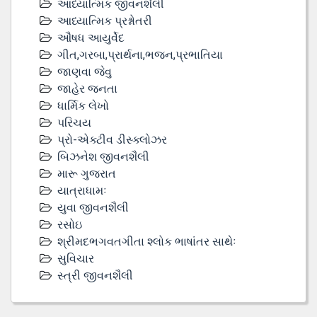
આધ્યાત્મિક જીવનશૈલી
આધ્યાત્મિક પ્રશ્નોતરી
ઔષધ આયુર્વેદ
ગીત,ગરબા,પ્રાર્થના,ભજન,પ્રભાતિયા
જાણવા જેવુ
જાહેર જનતા
ધાર્મિક લેખો
પરિચય
પ્રો-એક્ટીવ ડીસ્‍ક્લોઝર
બિઝનેશ જીવનશૈલી
મારૂ ગુજરાત
યાત્રાધામઃ
યુવા જીવનશૈલી
રસોઇ
શ્રીમદભગવતગીતા શ્લોક ભાષાંતર સાથેઃ
સુવિચાર
સ્ત્રી જીવનશૈલી