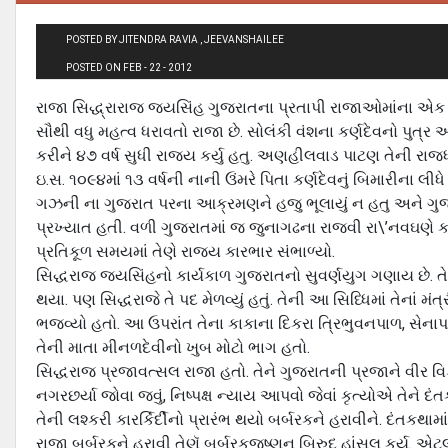
POSTED BY JITENDRA RAVIA , JEEVANSHAILEE
POSTED ON FEB - 22 - 2012
રાજા સિદ્ધ્રારાજ જયસિંહ ગુજરાતના પ્રતાપી રાજાઓમાંના એ
સૌથી વધુ મહત્વ ધરાવતો રાજા છે. સોલંકી વંશના કર્ણદેવનો પુત્ર
કરીને ૪૭ વર્ષ સુધી રાજ્ય કર્યુ હતુ. અણહીલવાડ પાટણ તેની રાજ
ઇ.સ. ૧૦૯૪માં ૧૩ વર્ષની નાની ઉંમરે પિતા કર્ણદેવનું બિમારીના લ
ગઝની ના ગુજરાત પરના આક્રમણને હજુ ભૂલાયું ન હતુ અને ગુજર
પ્રખ્યાત હતી. વળી ગુજરાતમાં જ જુનાગઢના રાજવી રા\’નવઘણે કર્
પ્રતિકૂળ સમયમાં તેણે રાજ્ય કારભાર સંભાળ્યો.
સિદ્ધરાજ જયસિંહનો કાર્યકાળ ગુજરાતનો સુવર્ણયુગ ગણાય છે. તે
થયા. પણ સિદ્ધરાજે તે પદ મેળવ્યું હતું. તેની આ સિધ્ધિમાં તેનાં મ
ભજવ્યો હતો. આ ઉપરાંત તેના કાકાના દિકરા ત્રિભુવનપાળ, સેનાપતી
તેની માતા મીનળદેવીનો ખુબ મોટો ભાગ હતો.
સિદ્ધરાજ પ્રજાવત્સલ રાજા હતો. તેને ગુજરાતની પ્રજાને વીર વિક્
નગરછર્યા જોવા જવું, નિષ્પક્ષ ન્યાય આપવો જેવાં કૃત્યોએ તેને દંત
તેની લશ્કરી કારર્કિર્દીનો પ્રારંભ થયો બર્બરકને હરાવીને. દં
રાજા બર્બરકને હરાવી તેણૅ બર્બરકજષ્ણુનુ બિરુદ હાંસલ કર્યુ