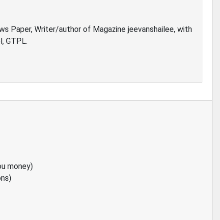
ews Paper, Writer/author of Magazine jeevanshailee, with
l, GTPL.
ou money)
ons)