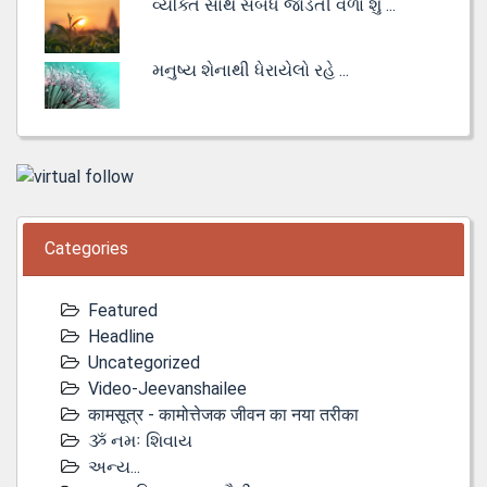
વ્યક્તિ સાથે સંબંધ જોડતી વેળા શું ...
મનુષ્ય શેનાથી ધેરાયેલો રહે ...
Categories
Featured
Headline
Uncategorized
Video-Jeevanshailee
कामसूत्र - कामोत्तेजक जीवन का नया तरीका
ૐ નમઃ શિવાય
અન્ય...