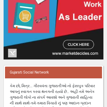
Gujarati Social Network
કેમ છો, મિત્ર.... ગૌરવવંતા ગુજરાતીઓ નો ફેસબુક પરિવાર
આપનું સ્વાગત કરવા થનગની રહ્યો છે... અહી તમે અનેક
ગુજરાતી લોકો ના સંપર્ક આવશો અને ગુજરાતી સાહિત્ય
ની સાથે સાથે તમે તમારા વિચારો નું પણ આદાન-પ્રદાન