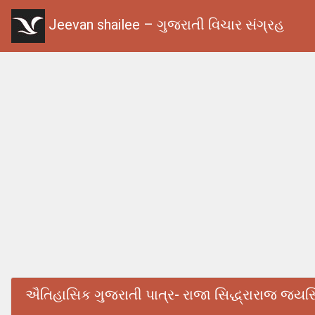
Jeevan shailee – ગુજરાતી વિચાર સંગ્રહ
ઐતિહાસિક ગુજરાતી પાત્ર- રાજા સિદ્ધ્રારાજ જયસ