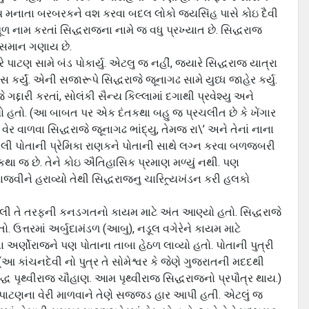
ત્ય મનાતા બરબરકને વશ કરવા બદલ લોકો જયસિંહ પાસે કોઇ દૈવી
ળ નામ કરતાં સિદ્ધરાજના નામે જ વધુ પ્રખ્યાત છે. સિદ્ધરાજ
 સમાન ગણાય છે.
ાટણ સામે બંડ પોકાર્યુ. એટલુ જ નહીં, જ્યારે સિદ્ધરાજ યાત્રા
કર્યું. એની સજારૂપે સિદ્ધરાજે જૂનાગઢ સામે યુધ્ધ જાહેર કર્યુ.
્દારી કરતાં, સોલંકી સૈન્ય કિલ્લામાં દગાથી પ્રવેશ્યુ અને
કડ્યો હતો. (આ બાબત પર એક દંતકથા બહુ જ પ્રચલીત છે કે ખેંગાર
ેર વાળવા સિદ્ધરાજે જૂનાગઢ ભાંદ્યુ, તેમજ રા\’ અને તેનાં નાના
ગયેલી પોતાની પ્રેમિકા રાણકને પોતાની સાથે લગ્ન કરવા બળજબરી
થા જ છે. તેને કોઇ ઐતિહાસિક પ્રમાણ મળ્યું નથી. પણ
 રાજવીને હરાવ્યો તેથી સિદ્ધરાજનુ ચારિત્ર્યખંડન કરી હલકો
 ખેલી તે તરફની કનડગતનો કાયમ માટે અંત આણ્યો હતો. સિદ્ધરાજે
 ઉત્તરમાં અર્બુદામંડળ (આબુ), નડૂલ વગેરેને કાયમ માટે
ના અર્ણોરાજને પણ પોતાના તાબા હેઠળ લાવ્યો હતો. પોતાની પુત્રી
આ કાંચનદેવી નો પુત્ર તે સોમેશ્વર કે જેણે ગુજરાતની મદદથી
્ધ પૃથ્વીરાજ ચૌહાણ. આમ પૃથ્વીરાજ સિદ્ધરાજનો પ્રપૌત્ર થાય.)
પાટણના વેરી માળવાને તેણે સજ્જડ હાર આપી હતી. એટલું જ