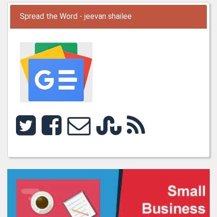
Spread the Word - jeevan shailee