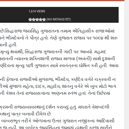
1,614 VIEWS
(NO RATINGS YET)
ક છે.સિદ્ધરાજ જયસિંહ ગુજરાતના તમામ ઐતિહાસીક રાજાઓમાં
 અને ભીમદેવનો તે પૌત્ર હતો. તેણે ગુજરાત રાજ્ય પર ૧૦૯૪ થી શરુ
ધાની હતી.
ીધે મૃત્યુ થવાથી, સિદ્ધરાજ ગુજરાતની ગાદી પર આવ્યો. મહમદ
ાતની ત્યારના શક્તિશાળી રાજ્ય માળવા (અવંતી) સાથે દુશ્મની
ણદેવના મૃત્યુ પછી ગુજરાત સામે સ્વતંત્રતા ઘોષિત કરી હતી. આવા
ની ફેલાના રાજવીઓ મુળરાજ, ભીમદેવ, કર્ણદેવ વગેરે ચક્રવતી ન
ંત્રીઓ મુંજાલ મહેતા, દાદક, મહાદેવ, શાંતનુ વગેરે એ ખુબ મોટો ભાગ
 કેશવ તેનાં રાજ્યસત્તાના અણનમ સ્તંભ હતાં. તેનાં ઉછેરમાં
રમની રાજ્યવ્યવસ્થાનું દર્શન કરાવ્યું હતું. મધરાતે વેશબદલી
કથાનું પાત્ર બનાવી દીધેલ છે.
તકથામાં બાબરાભૂત તરીકે ઓળખાતા ઉત્તર ગુજરાત નજીકના આદિવાસી
. એટલુ જ નહી, આ બર્બરક જયસિંહના જમણાં હાથની ફરજ સારીને