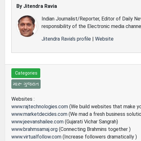
By
Jitendra Ravia
Indian Journalist/Reporter, Editor of Daily N
responsibility of the Electronic media channe
Jitendra Ravia's profile
|
Website
Categories
મારૂ ગુજરાત
Websites :
www.rajtechnologies.com
(We build websites that make y
www.marketdecides.com
(We mad a fresh business soluti
www.jeevanshailee.com
(Gujarati Vichar Sangrah)
www.brahmsamaj.org
(Connecting Brahmins together )
www.virtualfollow.com
(Increase followers dramatically )