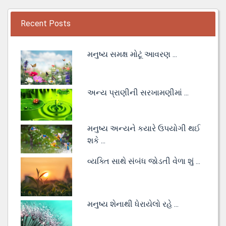
Recent Posts
મનુષ્ય સમક્ષ મોટૂં આવરણ ...
અન્ય પ્રાણીની સરખામણીમાં ...
મનુષ્ય અન્યને કયારે ઉપયોગી થઈ
શકે ...
વ્યક્તિ સાથે સંબંધ જોડતી વેળા શું ...
મનુષ્ય શેનાથી ધેરાયેલો રહે ...