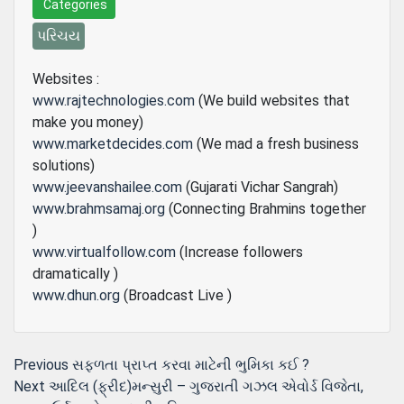
Categories
પરિચય
Websites :
www.rajtechnologies.com
(We build websites that
make you money)
www.marketdecides.com
(We mad a fresh business
solutions)
www.jeevanshailee.com
(Gujarati Vichar Sangrah)
www.brahmsamaj.org
(Connecting Brahmins together
)
www.virtualfollow.com
(Increase followers
dramatically )
www.dhun.org
(Broadcast Live )
Post
Previous
Previous
સફળતા પ્રાપ્ત કરવા માટેની ભુમિકા કઈ ?
Next
post:
Next
આદિલ (ફ્રીદ)મન્સુરી – ગુજરાતી ગઝલ એવોર્ડ વિજેતા,