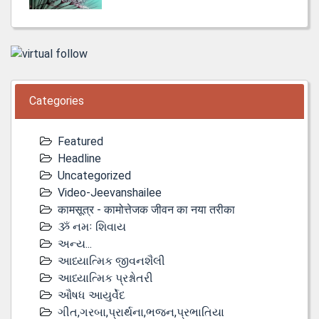
Categories
Featured
Headline
Uncategorized
Video-Jeevanshailee
कामसूत्र - कामोत्तेजक जीवन का नया तरीका
ૐ નમઃ શિવાય
અન્ય...
આધ્યાત્મિક જીવનશૈલી
આધ્યાત્મિક પ્રશ્નોતરી
ઔષધ આયુર્વેદ
ગીત,ગરબા,પ્રાર્થના,ભજન,પ્રભાતિયા