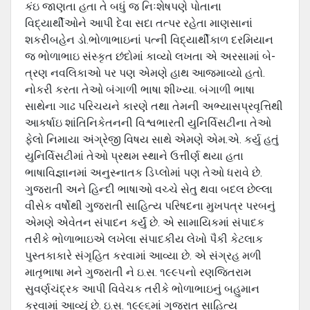
કંઇ જાણતા હતા તે બધું જ નિઃશેષપણે પોતાના
વિદ્યાર્થીઓને આપી દેવા સદા તત્પર રહેતા માણસાનાં
શકરીબહેન ડો.ભોળાભાઇનાં પત્ની વિદ્યાર્થીકાળ દરમિયાન
જ ભોળાભાઇ સંસ્કૃત છંદોમાં કાવ્યો લખતા એ અરસામાં બે-
ત્રણ નવલિકાઓ પર પણ એમણે હાથ આજમાવ્યો હતો.
નોકરી કરતા તેઓ બંગાળી ભાષા શીખ્યા. બંગાળી ભાષા
સાથેના ગાઢ પરિચયને કારણે તથા તેમની અભ્યાસપ્રવૃત્તિથી
આકર્ષાઇ શાંતિનિકેતનની વિશ્વભારતી યુનિર્વિસટીના તેઓ
ફેલો નિમાયા અંગ્રેજી વિષય સાથે એમણે એમ.એ. કર્યુ હતું
યુનિર્વિસટીમાં તેઓ પ્રથમ સ્થાને ઉત્તીર્ણ થયા હતા
ભાષાવિજ્ઞાનમાં અનુસ્નાતક ડિપ્લોમાં પણ તેઓ ધરાવે છે.
ગુજરાતી અને હિન્દી ભાષાઓ વચ્ચે સેતુ થવા બદલ છેલ્લા
વીસેક વર્ષોથી ગુજરાતી સાહિત્ય પરિષદના મુખપત્ર પરબનું
એમણે એવેતન સંપાદન કર્યું છે. એ સામાયિકમાં સંપાદક
તરીકે ભોળાભાઇએ લખેલા સંપાદકીય લેખો પૈકી કેટલાક
પુસ્તકાકારે સંગૃહિત કરવામાં આવ્યા છે. એ સંગ્રહ મળી
માતૃભાષા મને ગુજરાતી ને ઇ.સ. ૧૯૯૫નો રણજિતરામ
સુવર્ણચંદ્રક આપી વિવેચક તરીકે ભોળાભાઇનું બહુમાન
કરવામાં આવ્યું છે. ઇ.સ. ૧૯૯૬માં ગુજરાત સાહિત્ય