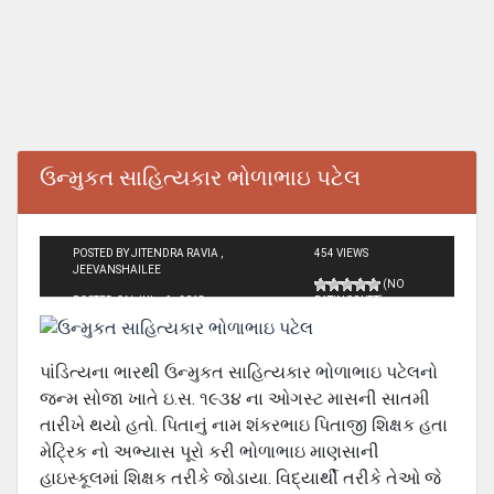
ઉન્મુકત સાહિત્યકાર ભોળાભાઇ પટેલ
POSTED BY JITENDRA RAVIA ,
454 VIEWS
JEEVANSHAILEE
(NO
POSTED ON JUL - 6 - 2018
RATINGS YET)
પાંડિત્યના ભારથી ઉન્મુકત સાહિત્યકાર ભોળાભાઇ પટેલનો
જન્મ સોજા ખાતે ઇ.સ. ૧૯૩૪ ના ઓગસ્ટ માસની સાતમી
તારીખે થયો હતો. પિતાનું નામ શંકરભાઇ પિતાજી શિક્ષક હતા
મેટ્રિક નો અભ્યાસ પૂરો કરી ભોળાભાઇ માણસાની
હાઇસ્કૂલમાં શિક્ષક તરીકે જોડાયા. વિદ્યાર્થી તરીકે તેઓ જે