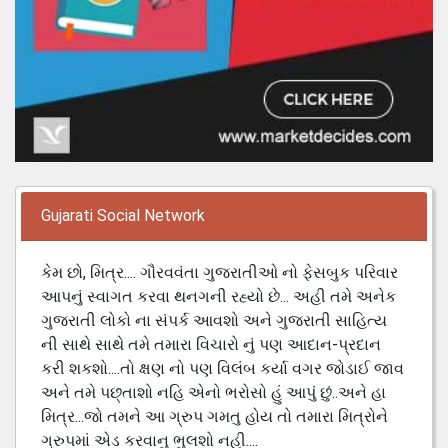
Gujarati Social Network
કેમ છો, મિત્ર.... ગૌરવવંતા ગુજરાતીઓ નો ફેસબુક પરિવાર
આપનું સ્વાગત કરવા થનગની રહ્યો છે... અહી તમે અનેક
ગુજરાતી લોકો ના સંપર્ક આવશો અને ગુજરાતી સાહિત્ય
ની સાથે સાથે તમે તમારા વિચારો નું પણ આદાન-પ્રદાન
કરી શકશો....તો ક્ષણ નો પણ વિલંબ કર્યા વગર જોડાઈ જાવ
અને તમે પછ્તાશો નહિ એનો ભરોસો હું આપું છું..અને હા
મિત્ર...જો તમને આ ગ્રુપ ગમતુ હોય તો તમારા મિત્રોને
ગ્રુપમાં એડ કરવાનુ ભુલશો નહી....