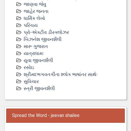
જાણવા જેવુ
જાહેર જનતા
ધાર્મિક લેખો
પરિચય
પ્રો-એક્ટીવ ડીસ્‍ક્લોઝર
બિઝનેશ જીવનશૈલી
મારૂ ગુજરાત
યાત્રાધામઃ
યુવા જીવનશૈલી
રસોઇ
શ્રીમદભગવતગીતા શ્લોક ભાષાંતર સાથેઃ
સુવિચાર
સ્ત્રી જીવનશૈલી
Spread the Word - jeevan shailee