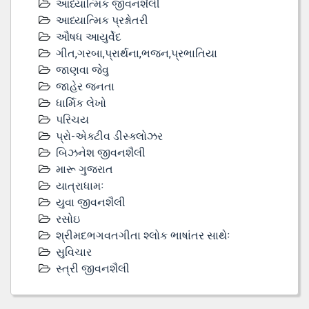
આધ્યાત્મિક જીવનશૈલી
આધ્યાત્મિક પ્રશ્નોતરી
ઔષધ આયુર્વેદ
ગીત,ગરબા,પ્રાર્થના,ભજન,પ્રભાતિયા
જાણવા જેવુ
જાહેર જનતા
ધાર્મિક લેખો
પરિચય
પ્રો-એક્ટીવ ડીસ્‍ક્લોઝર
બિઝનેશ જીવનશૈલી
મારૂ ગુજરાત
યાત્રાધામઃ
યુવા જીવનશૈલી
રસોઇ
શ્રીમદભગવતગીતા શ્લોક ભાષાંતર સાથેઃ
સુવિચાર
સ્ત્રી જીવનશૈલી