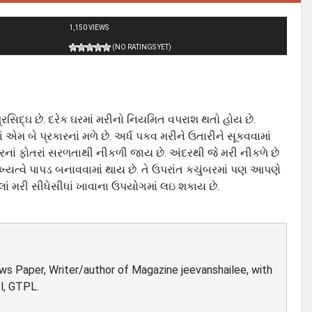
1,150 VIEWS
(NO RATINGS YET)
પ્રસિદ્ઘ છે. દરેક ઘરમાં મરીનો નિયમિત વપરાશ થતો હોય છે.
ં એમ બે પ્રકારનાં મળે છે. અર્ધ પકવ મરીને ઉતારીને સૂકવવામાં
ારે ઉપરનાં ફોતરાં સરળતાથી નીકળી જાય છે. અંદરથી જે મરી નીકળે છે
ખ્‍યત્‍વે પાપડ બનાવવામાં થાય છે. તે ઉપરાંત કચુંબરમાં પણ આપણે
લીલાં મરી સીધેસીધાં ખાવાના ઉપયોગમાં લઇ શકાય છે.
ews Paper, Writer/author of Magazine jeevanshailee, with
l, GTPL.