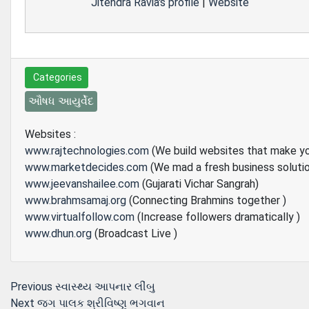
Jitendra Ravia's profile
|
Website
Categories
ઔષધ આયુર્વેદ
Websites :
www.rajtechnologies.com
(We build websites that make y
www.marketdecides.com
(We mad a fresh business soluti
www.jeevanshailee.com
(Gujarati Vichar Sangrah)
www.brahmsamaj.org
(Connecting Brahmins together )
www.virtualfollow.com
(Increase followers dramatically )
www.dhun.org
(Broadcast Live )
Post
Previous
Previous
સ્‍વાસ્‍થ્‍ય આપનાર લીંબુ
Next
post:
Next
જગ પાલક શ્રીવિષ્‍ણુ ભગવાન