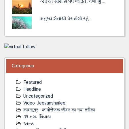
વ્યક્તિ સાથે સંબંધ જોડતી વેળા શું ...
મનુષ્ય શેનાથી ધેરાયેલો રહે ...
Categories
Featured
Headline
Uncategorized
Video-Jeevanshailee
कामसूत्र - कामोत्तेजक जीवन का नया तरीका
ૐ નમઃ શિવાય
અન્ય...