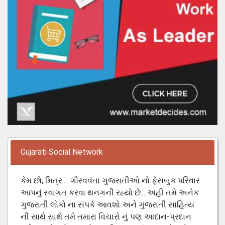
Gujarati Social Network
કેમ છો, મિત્ર.... ગૌરવવંતા ગુજરાતીઓ નો ફેસબુક પરિવાર
આપનું સ્વાગત કરવા થનગની રહ્યો છે... અહી તમે અનેક
ગુજરાતી લોકો ના સંપર્ક આવશો અને ગુજરાતી સાહિત્ય
ની સાથે સાથે તમે તમારા વિચારો નું પણ આદાન-પ્રદાન