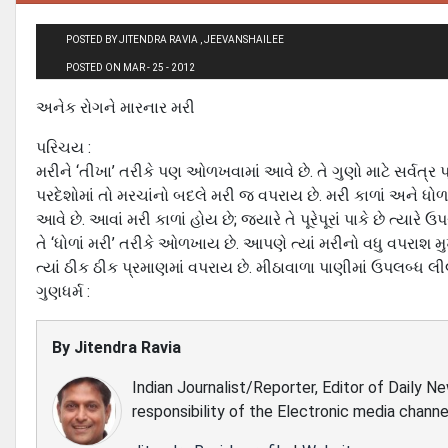
POSTED BY JITENDRA RAVIA , JEEVANSHAILEE
POSTED ON MAR - 25 - 2012
અનેક રોગને મારનાર મરી
પરિચય :
મરીને ‘તીખા’ તરીકે પણ ઓળખવામાં આવે છે. તે ગુણો માટે સર્વત્ર 
પરદેશોમાં તો મરચાંનો બદલે મરી જ વપરાય છે. મરી કાળાં અને ધોળા
આવે છે. આવાં મરી કાળાં હોય છે; જયારે તે પૂરેપૂરાં પાકે છે ત્‍ય
તે ‘ધોળાં મરી’ તરીકે ઓળખાય છે. આપણે ત્‍યાં મરીનો વધુ વપરાશ મુ
ત્‍યાં ઠીક ઠીક પ્રમાણમાં વપરાય છે. મીઠાવાળા પાણીમાં ઉપલબ્‍ધ 
ગુણધર્મ :
By
Jitendra Ravia
Indian Journalist/Reporter, Editor of Daily N
responsibility of the Electronic media channe