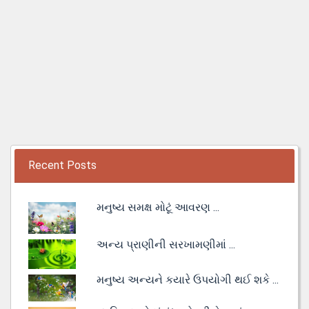
Recent Posts
મનુષ્ય સમક્ષ મોટૂં આવરણ ...
અન્ય પ્રાણીની સરખામણીમાં ...
મનુષ્ય અન્યને કયારે ઉપયોગી થઈ શકે ...