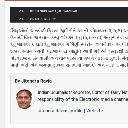
POSTED BY JITENDRA RAVIA , JEEVANSHAILEE
POSTED ON MAR - 26 - 2012
શિશુઓની અંત્યેષ્‍ટી ક્રિયા જુદી રીતે કરાતી. બોધાયન (3, 6, 2) અ
ઉતાર્યા વિના જ સ્‍નાન કરવું જોઇએ. મનુ (5, 67-70) અનુસાર બે વ
દેવું જોઇએ કે દાટી દેવું જોઇએ. ગર્ભિણી સ્‍ત્રીના શબને દાન આપી
શબને સ્‍નાન કરાવી, પ્રાજાપત્‍ય આહુતિ આપી શરીરને વસ્‍ત્રથી ઢા
પરિવ્રાજક, સંન્‍યાસી અને વાનપ્રસ્‍થના શબને ખાડામાં સુવાડી મંત્
પાણી ભરી એને જમણા હાથમાં રાખવામાં આવે છે અને ખાડામાં માટીથ
By
Jitendra Ravia
Indian Journalist/Reporter, Editor of Daily N
responsibility of the Electronic media channe
Jitendra Ravia's profile
|
Website