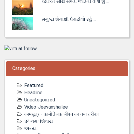
વ્યક્તિ સાથે સંબંધ જોડતી વેળા શું ...
મનુષ્ય શેનાથી ધેરાયેલો રહે ...
Categories
Featured
Headline
Uncategorized
Video-Jeevanshailee
कामसूत्र - कामोत्तेजक जीवन का नया तरीका
ૐ નમઃ શિવાય
અન્ય...