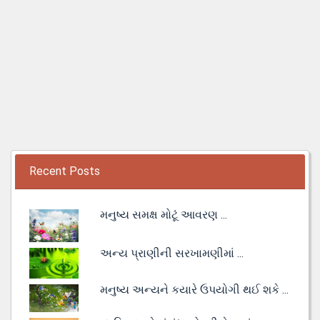
Recent Posts
મનુષ્ય સમક્ષ મોટૂં આવરણ ...
અન્ય પ્રાણીની સરખામણીમાં ...
મનુષ્ય અન્યને કયારે ઉપયોગી થઈ શકે ...