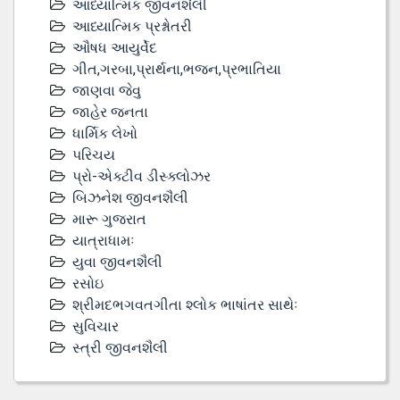
આધ્યાત્મિક જીવનશૈલી
આધ્યાત્મિક પ્રશ્નોતરી
ઔષધ આયુર્વેદ
ગીત,ગરબા,પ્રાર્થના,ભજન,પ્રભાતિયા
જાણવા જેવુ
જાહેર જનતા
ધાર્મિક લેખો
પરિચય
પ્રો-એક્ટીવ ડીસ્‍ક્લોઝર
બિઝનેશ જીવનશૈલી
મારૂ ગુજરાત
યાત્રાધામઃ
યુવા જીવનશૈલી
રસોઇ
શ્રીમદભગવતગીતા શ્લોક ભાષાંતર સાથેઃ
સુવિચાર
સ્ત્રી જીવનશૈલી