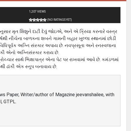
1,207 VIEWS
(NO RATINGS YET)
નુસાર મૃત શિશુને દાટી દેવું જોઇએ, અને એ ક્રિયા કરનારે વસ્‍ત્ર
ર્ષથી નીચેના બાળકના શબને ગામની બહાર ખુલ્‍લા સ્‍થાનમાં છોડી
 વિધિપૂર્વક અગ્નિ સંસ્‍કાર અપાય છે. નવપ્રસૂતા અને રનસ્‍વલાના
ંકી એનો અગ્નિસંસ્‍કાર કરાય છે.
રોચ્‍ચાર સાથે ભિક્ષાપાત્ર એના પેટ પર રાખવામાં આવે છે. કમંડળમાં
ી ઢાંકી એક સ્‍તૂપ બનાવાય છે.
ews Paper, Writer/author of Magazine jeevanshailee, with
l, GTPL.