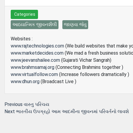
Categories
આધ્યાત્મિક જીવનશૈલી
જાણવા જેવુ
Websites :
www.rajtechnologies.com
(We build websites that make y
www.marketdecides.com
(We mad a fresh business soluti
www.jeevanshailee.com
(Gujarati Vichar Sangrah)
www.brahmsamaj.org
(Connecting Brahmins together )
www.virtualfollow.com
(Increase followers dramatically )
www.dhun.org
(Broadcast Live )
Post
Previous
Previous
વાસ્‍તુ પરિચય
Next
post:
Next
ભારતીય ઉપગ્રહો આમ આદમીના જીવનમાં પરિવર્તનો લાવશે
navigation
post: