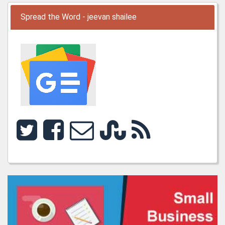
Spread the Word - jeevan shailee