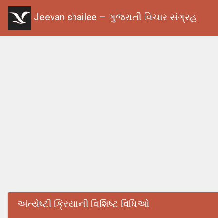
Jeevan shailee – ગુજરાતી વિચાર સંગ્રહ
અંત્યેષ્‍ટી ક્રિયાની વિશિષ્‍ટ વિધિઓ