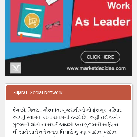
Gujarati Social Network
કેમ છો, મિત્ર.... ગૌરવવંતા ગુજરાતીઓ નો ફેસબુક પરિવાર
આપનું સ્વાગત કરવા થનગની રહ્યો છે... અહી તમે અનેક
ગુજરાતી લોકો ના સંપર્ક આવશો અને ગુજરાતી સાહિત્ય
ની સાથે સાથે તમે તમારા વિચારો નું પણ આદાન-પ્રદાન