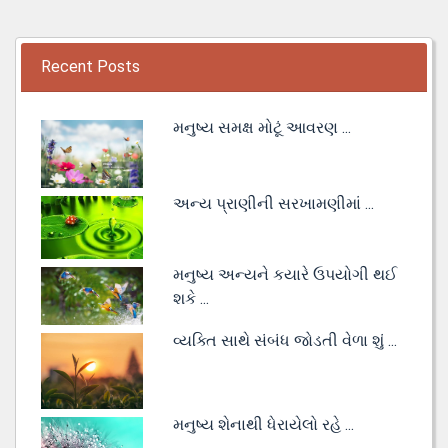
Recent Posts
મનુષ્ય સમક્ષ મોટૂં આવરણ ...
અન્ય પ્રાણીની સરખામણીમાં ...
મનુષ્ય અન્યને કયારે ઉપયોગી થઈ
શકે ...
વ્યક્તિ સાથે સંબંધ જોડતી વેળા શું ...
મનુષ્ય શેનાથી ધેરાયેલો રહે ...