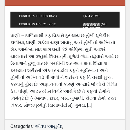
POSTED BY JITENDRA RAVIA
1,684 VIEWS
POSTED ON APR - 21 - 2012
(NO
RATINGS YET)
ધાણી – દાળિયાથી કફ વિકારો દૂર થાય છે હોળી ધૂળેટીમાં
દાળીયા, ધાણી, શેકેલા ચણા ખાવાનું અને હોળીનાં અગ્નિનો
શેક આરોગ્ય માટે લાભદાયી. 22 એપ્રિલ સુધી આશરે
ચાલનારી આ ઋતુમાં શિવરાત્રી, ધૂળેટી જેવા તહેવારો આવે છે.
ઉનાળાને હજુ વાર છે. ગરમીની શરૂઆત થતા શિયાળા
દરમ્યાન શરીરમાં એકત્ર થયેલ કફને સૂર્યસ્નાન અને
હોળીનાં અગ્નિ વડે પીગાળી ને શરીરને કફ વિકારથી મુક્ત
કરવાનું હોય છે. અજ્ઞાનતાનાં કારણે અત્યારે જે લોકો વિવિધ
ઠંડા પીણાં, આઇસ્ક્રીમ વિગેરે આરોગે છે તે કફનાં રોગોને
નિમંત્રે છે. (ખંજવાળ, દાદર, ખસ, ખુજલી, કોઢના રોગો, રક્ત
વિકાર, સોજાપ્રમેહો (ડાયાબીટીસ), ગુમડા, […]
Categories:
ઔષધ આયુર્વેદ
,