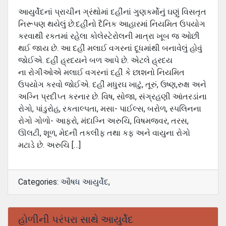
આયુર્વેદનાં પ્રાચીન ગ્રંથોમાં દહીંનાં ગુણકર્મોનું ઘણું વિસતૃત
નિરૂપણ થયેલું છે.દહીંનો દૈનિક આહારમાં નિયમિત ઉપયોગ
કરવાથી રકતમાં રહેલા કોલેસ્‍ટેરોલની માત્રા ખૂબ જ ઓછી
થઈ જાય છે. આ દહીં મલાઈ વગરનાં દૂધમાંથી બનાવેલું હોવું
જોઈએ. દહીં હ્રદયને બળ આપે છે. એટલે હ્રદય
ના રોગીઓએ મલાઈ વગરનાં દહીં કે છાશનો નિયમિત
ઉપયોગ કરવો જોઈએ. દહીં મધુરઘ ખાટું, તૂરું, ઉષ્‍ણ,રુક્ષ અને
અગ્નિ પ્રદીપ્‍ત કરનાર છે. વિષ, સોજા, સંગ્રહણી આંતરડાંના
રોગો, પાંડુરોહ, રકતાલ્‍પતા, મસા- પાઈલ્‍સ, બરોળ, સ્‍પલિનના
રોગો ગોળો- આફરો, મંદાગ્નિ અરુચિ, વિષમજવર, તરસ,
ઊલટી, શૂળ, મેદની તકલીફ તથા કફ અને વાયુના રોગો
મટાડે છે. અરુચિ […]
Categories:
ઔષધ આયુર્વેદ
,
હોળીની પરંપરા સાથે આયુર્વેદ