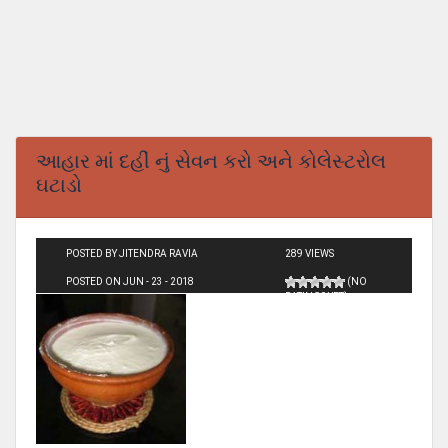
આહાર માં દહીં નું સેવન કરો અને કોલેસ્ટરોલ
ઘટાડો
POSTED BY JITENDRA RAVIA
289 VIEWS
POSTED ON JUN - 23 - 2018
(NO
RATINGS YET)