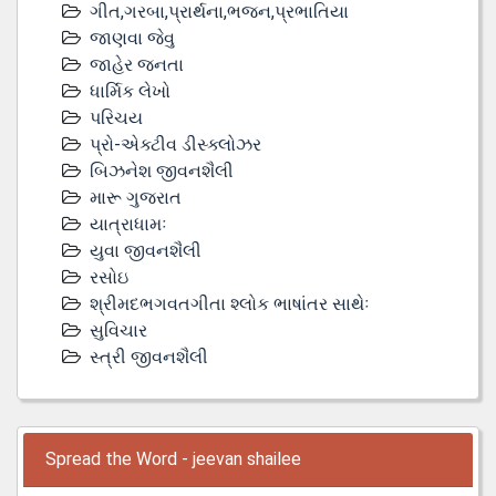
ગીત,ગરબા,પ્રાર્થના,ભજન,પ્રભાતિયા
જાણવા જેવુ
જાહેર જનતા
ધાર્મિક લેખો
પરિચય
પ્રો-એક્ટીવ ડીસ્‍ક્લોઝર
બિઝનેશ જીવનશૈલી
મારૂ ગુજરાત
યાત્રાધામઃ
યુવા જીવનશૈલી
રસોઇ
શ્રીમદભગવતગીતા શ્લોક ભાષાંતર સાથેઃ
સુવિચાર
સ્ત્રી જીવનશૈલી
Spread the Word - jeevan shailee