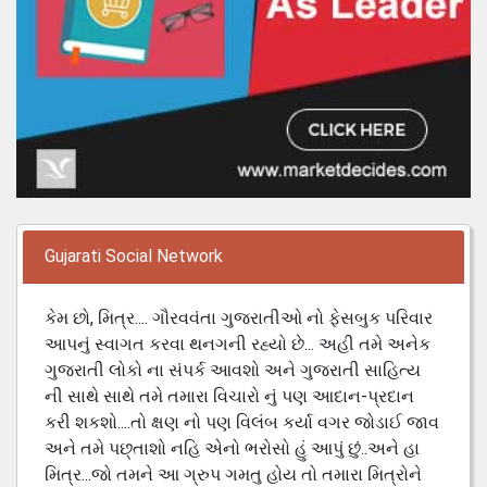
Gujarati Social Network
કેમ છો, મિત્ર.... ગૌરવવંતા ગુજરાતીઓ નો ફેસબુક પરિવાર
આપનું સ્વાગત કરવા થનગની રહ્યો છે... અહી તમે અનેક
ગુજરાતી લોકો ના સંપર્ક આવશો અને ગુજરાતી સાહિત્ય
ની સાથે સાથે તમે તમારા વિચારો નું પણ આદાન-પ્રદાન
કરી શકશો....તો ક્ષણ નો પણ વિલંબ કર્યા વગર જોડાઈ જાવ
અને તમે પછ્તાશો નહિ એનો ભરોસો હું આપું છું..અને હા
મિત્ર...જો તમને આ ગ્રુપ ગમતુ હોય તો તમારા મિત્રોને