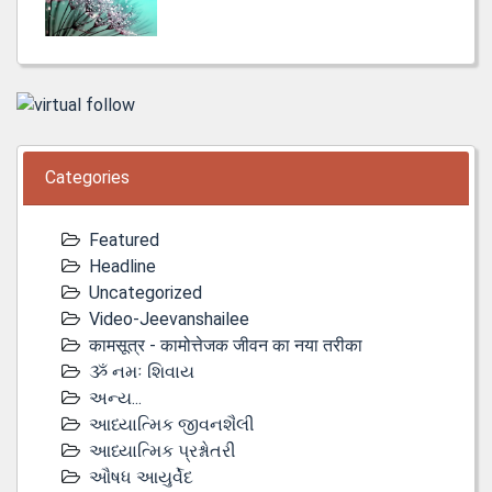
Categories
Featured
Headline
Uncategorized
Video-Jeevanshailee
कामसूत्र - कामोत्तेजक जीवन का नया तरीका
ૐ નમઃ શિવાય
અન્ય...
આધ્યાત્મિક જીવનશૈલી
આધ્યાત્મિક પ્રશ્નોતરી
ઔષધ આયુર્વેદ