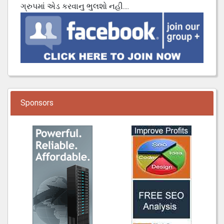
ગ્રુપમાં એડ કરવાનુ ભુલશો નહી....
Sponsors