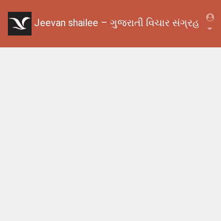
Jeevan shailee – ગુજરાતી વિચાર સંગ્રહ