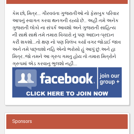
કેમ છો, મિત્ર.... ગૌરવવંતા ગુજરાતીઓ નો ફેસબુક પરિવાર
આપનું સ્વાગત કરવા થનગની રહ્યો છે... અહી તમે અનેક
ગુજરાતી લોકો ના સંપર્ક આવશો અને ગુજરાતી સાહિત્ય
ની સાથે સાથે તમે તમારા વિચારો નું પણ આદાન-પ્રદાન
કરી શકશો....તો ક્ષણ નો પણ વિલંબ કર્યા વગર જોડાઈ જાવ
અને તમે પછ્તાશો નહિ એનો ભરોસો હું આપું છું..અને હા
મિત્ર...જો તમને આ ગ્રુપ ગમતુ હોય તો તમારા મિત્રોને
ગ્રુપમાં એડ કરવાનુ ભુલશો નહી....
Sponsors