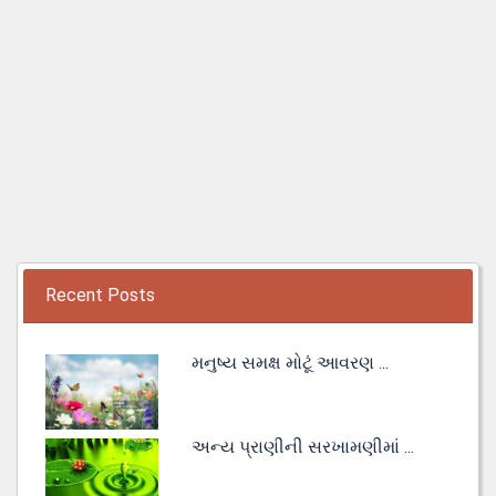
Recent Posts
મનુષ્ય સમક્ષ મોટૂં આવરણ ...
અન્ય પ્રાણીની સરખામણીમાં ...