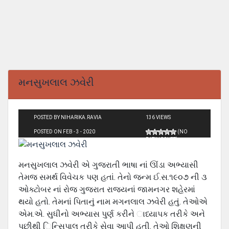
મનસુખલાલ ઝવેરી
POSTED BY NIHARIKA.RAVIA
136 VIEWS
POSTED ON FEB - 3 - 2020
(NO
RATINGS YET)
મનસુખલાલ ઝવેરી એ ગુજરાતી ભાષા નાં ઊંડા અભ્યાસી
તેમજ સમર્થ વિવેચક પણ હતાં. તેનો જન્મ ઈ.સ.૧૯૦૭ ની ૩
ઓક્ટોબર નાં રોજ ગુજરાત રાજયનાં જામનગર શહેરમાં
થયો હતો. તેમનાં પિતાનું નામ મગનલાલ ઝવેરી હતું. તેઓએ
એમ.એ. સુધીનો અભ્યાસ પુર્ણ કરીને ાધ્યાપક તરીકે અને
પછીથી િન્સિપાલ તરીકે સેવા આપી હતી. તેઓ શિક્ષણની