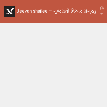
Jeevan shailee – ગુજરાતી વિચાર સંગ્રહ