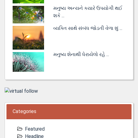
મનુષ્ય અન્યને કયારે ઉપયોગી થઈ
શકે ...
વ્યક્તિ સાથે સંબંધ જોડતી વેળા શું ...
મનુષ્ય શેનાથી ધેરાયેલો રહે ...
Categories
Featured
Headline