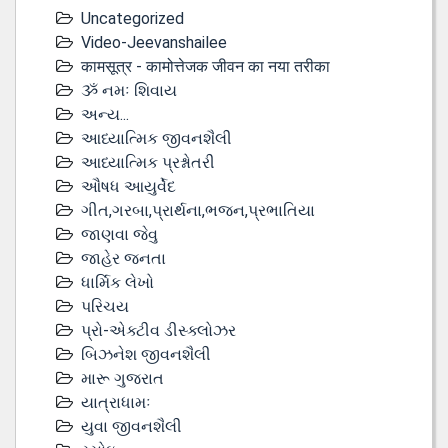
Uncategorized
Video-Jeevanshailee
कामसूत्र - कामोत्तेजक जीवन का नया तरीका
ૐ નમઃ શિવાય
અન્ય...
આધ્યાત્મિક જીવનશૈલી
આધ્યાત્મિક પ્રશ્નોતરી
ઔષધ આયુર્વેદ
ગીત,ગરબા,પ્રાર્થના,ભજન,પ્રભાતિયા
જાણવા જેવુ
જાહેર જનતા
ધાર્મિક લેખો
પરિચય
પ્રો-એક્ટીવ ડીસ્‍ક્લોઝર
બિઝનેશ જીવનશૈલી
મારૂ ગુજરાત
યાત્રાધામઃ
યુવા જીવનશૈલી