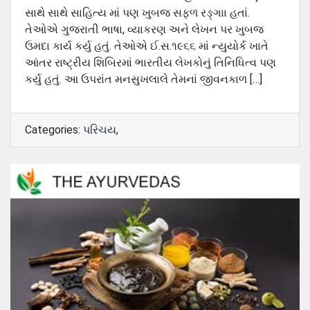
સાથે સાથે સાહિત્ય માં પણ ખુબજ સફ્ળ રઙ્ગાા હતાં.
તેઓએ ગુજરાતી ભાષા, વ્યાકરણ અને લેખન પર ખુબજ
ઉમદા કાર્ય કર્યુ હતું. તેઓએ ઈ.સ.૧૯૬૬ માં ન્યુયોર્ક ખાતે
આંતર રાષ્ટ્રીય શિબિરમાં ભારતીય લેખકોનું તિનિધિત્વ પણ
કર્યુ હતું. આ ઉપરાંત મનસુખલાલે તેમનાં જીવનકાળ […]
Categories:
પરિચય
,