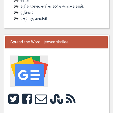
રસોઇ
શ્રીમદભગવતગીતા શ્લોક ભાષાંતર સાથેઃ
સુવિચાર
સ્ત્રી જીવનશૈલી
Spread the Word - jeevan shailee