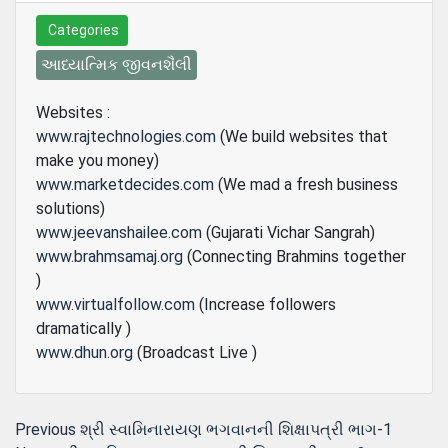
Categories
આધ્યાત્મિક જીવનશૈલી
Websites :
www.rajtechnologies.com
(We build websites that
make you money)
www.marketdecides.com
(We mad a fresh business
solutions)
www.jeevanshailee.com
(Gujarati Vichar Sangrah)
www.brahmsamaj.org
(Connecting Brahmins together
)
www.virtualfollow.com
(Increase followers
dramatically )
www.dhun.org
(Broadcast Live )
Post
Previous
Previous
શ્રી સ્વામિનારાયણ ભગવાનની શિક્ષાપત્રી ભાગ-1