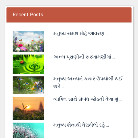
Recent Posts
મનુષ્ય સમક્ષ મોટૂં આવરણ ...
અન્ય પ્રાણીની સરખામણીમાં ...
મનુષ્ય અન્યને કયારે ઉપયોગી થઈ
શકે ...
વ્યક્તિ સાથે સંબંધ જોડતી વેળા શું ...
મનુષ્ય શેનાથી ધેરાયેલો રહે ...