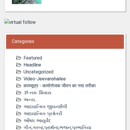
Categories
Featured
Headline
Uncategorized
Video-Jeevanshailee
कामसूत्र - कामोत्तेजक जीवन का नया तरीका
ૐ નમઃ શિવાય
અન્ય...
આધ્યાત્મિક જીવનશૈલી
આધ્યાત્મિક પ્રશ્નોતરી
ઔષધ આયુર્વેદ
ગીત,ગરબા,પ્રાર્થના,ભજન,પ્રભાતિયા