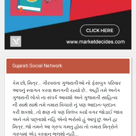
Gujarati Social Network
કેમ છો, મિત્ર.... ગૌરવવંતા ગુજરાતીઓ નો ફેસબુક પરિવાર
આપનું સ્વાગત કરવા થનગની રહ્યો છે... અહી તમે અનેક
ગુજરાતી લોકો ના સંપર્ક આવશો અને ગુજરાતી સાહિત્ય
ની સાથે સાથે તમે તમારા વિચારો નું પણ આદાન-પ્રદાન
કરી શકશો....તો ક્ષણ નો પણ વિલંબ કર્યા વગર જોડાઈ જાવ
અને તમે પછ્તાશો નહિ એનો ભરોસો હું આપું છું..અને હા
મિત્ર...જો તમને આ ગ્રુપ ગમતુ હોય તો તમારા મિત્રોને
ગ્રુપમાં એડ કરવાનુ ભુલશો નહી....