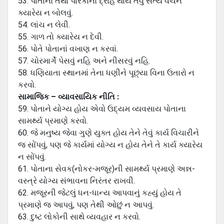
53. પોતાનો તથા પારકાનો દ્રોહ થાય તેવું સત્ય વચન
ક્યારેય ન બોલવું.
54. લાંચ ન લેવી.
55. ગાળ તો ક્યારેય ન દેવી.
56. પોતે પોતાનાં વખાણ ન કરવાં.
57. ચોરમાર્ગે પેસવું નહિ અને નીસરવું નહિ.
58. ધણિયાતા સ્થાનમાં તેના ધણીને પૂછ્યા વિના ઉતારો ન
કરવો.
સામાજિક – વ્યાવસાયિક નીતિ :
59. પોતાને યોગ્ય હોય એવો ઉદ્યમ વ્યવસાય પોતાના
સામર્થ્ય પ્રમાણે કરવો.
60. જે મનુષ્ય જેવા ગુણે યુક્ત હોય તેને તેવું કાર્ય વિચારીને
જ સોંપવું, પણ જે કાર્યમાં યોગ્ય ન હોય તેને તે કાર્ય ક્યારેય
ન સોંપવું.
61. પોતાના સેવક(નોકર-મજૂર)ની સામર્થ્ય પ્રમાણે અન્ન-
વસ્ત્રે યોગ્ય સંભાવના નિરંતર રાખવી.
62. મજૂરની જેટલું ધન-ધાન્ય આપવાનું કહ્યું હોય તે
પ્રમાણે જ આપવું, પણ તેથી ઓછું ન આપવું.
63. દુષ્ટ લોકોની સાથે વ્યવહાર ન કરવો.