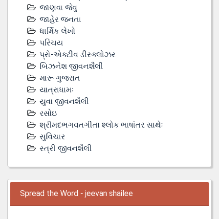
જાણવા જેવુ
જાહેર જનતા
ધાર્મિક લેખો
પરિચય
પ્રો-એક્ટીવ ડીસ્‍ક્લોઝર
બિઝનેશ જીવનશૈલી
મારૂ ગુજરાત
યાત્રાધામઃ
યુવા જીવનશૈલી
રસોઇ
શ્રીમદભગવતગીતા શ્લોક ભાષાંતર સાથેઃ
સુવિચાર
સ્ત્રી જીવનશૈલી
Spread the Word - jeevan shailee