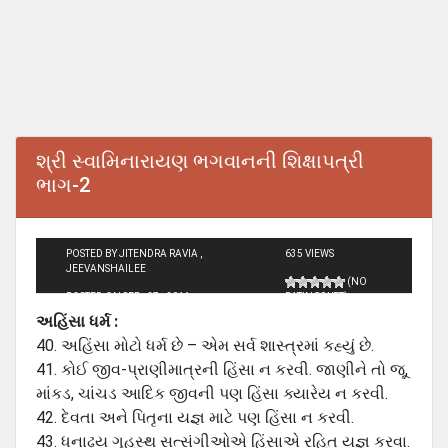
શ્રી સ્વામિનારાયણ ભગવાનની શિક્ષાપત્રી
ભાગ-2
POSTED BY JITENDRA RAVIA ,
635 VIEWS
JEEVANSHAILEE
(NO
POSTED ON SEP - 27 - 2011
RATINGS YET)
અહિંસા ધર્મ :
40. અહિંસા મોટો ધર્મ છે – એમ સર્વ શાસ્ત્રમાં કહ્યું છે.
41. કોઈ જીવ-પ્રાણીમાત્રની હિંસા ન કરવી. જાણીને તો જૂ,
માંકડ, ચાંચડ આદિક જીવની પણ હિંસા ક્યારેય ન કરવી.
42. દેવતા અને પિતૃના યજ્ઞ માટે પણ હિંસા ન કરવી.
43. ધનાઢ્ય ગૃહસ્થ સત્સંગીઓએ હિંસાએ રહિત યજ્ઞ કરવા.