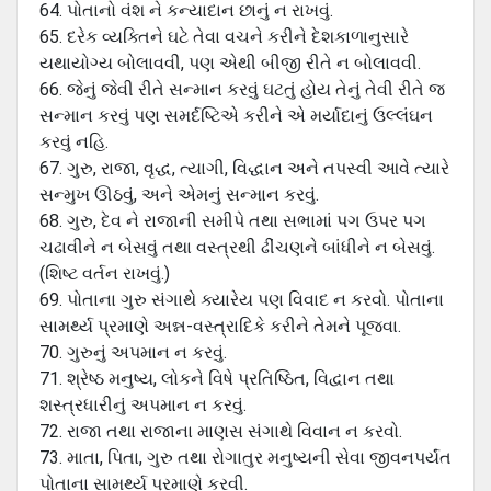
64. પોતાનો વંશ ને કન્યાદાન છાનું ન રાખવું.
65. દરેક વ્યક્તિને ઘટે તેવા વચને કરીને દેશકાળાનુસારે
યથાયોગ્ય બોલાવવી, પણ એથી બીજી રીતે ન બોલાવવી.
66. જેનું જેવી રીતે સન્માન કરવું ઘટતું હોય તેનું તેવી રીતે જ
સન્માન કરવું પણ સમર્દષ્ટિએ કરીને એ મર્યાદાનું ઉલ્લંઘન
કરવું નહિ.
67. ગુરુ, રાજા, વૃદ્ધ, ત્યાગી, વિદ્ધાન અને તપસ્વી આવે ત્યારે
સન્મુખ ઊઠવું, અને એમનું સન્માન કરવું.
68. ગુરુ, દેવ ને રાજાની સમીપે તથા સભામાં પગ ઉપર પગ
ચઢાવીને ન બેસવું તથા વસ્ત્રથી ઢીંચણને બાંધીને ન બેસવું.
(શિષ્ટ વર્તન રાખવું.)
69. પોતાના ગુરુ સંગાથે ક્યારેય પણ વિવાદ ન કરવો. પોતાના
સામર્થ્ય પ્રમાણે અન્ન-વસ્ત્રાદિકે કરીને તેમને પૂજવા.
70. ગુરુનું અપમાન ન કરવું.
71. શ્રેષ્ઠ મનુષ્ય, લોકને વિષે પ્રતિષ્ઠિત, વિદ્વાન તથા
શસ્ત્રધારીનું અપમાન ન કરવું.
72. રાજા તથા રાજાના માણસ સંગાથે વિવાન ન કરવો.
73. માતા, પિતા, ગુરુ તથા રોગાતુર મનુષ્યની સેવા જીવનપર્યંત
પોતાના સામર્થ્ય પ્રમાણે કરવી.