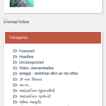
Categories
Featured
Headline
Uncategorized
Video-Jeevanshailee
कामसूत्र - कामोत्तेजक जीवन का नया तरीका
ૐ નમઃ શિવાય
અન્ય...
આધ્યાત્મિક જીવનશૈલી
આધ્યાત્મિક પ્રશ્નોતરી
ઔષધ આયુર્વેદ