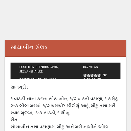
સોયાબીન સેલડ
POSTED BY JITENDRA RAVIA ,
867 VIEWS
JEEVANSHAILEE
(NO
POSTED ON APR - 18 - 2012
RATINGS YET)
સામગ્રી :
૧ વાટકી નાના કદના સોયાબીન, ૧/૨ વાટકી વટાણા, ૧ ટામેટું,
૨-૩ લીલાં મરચાં, ૧/૨ ચમચી? છીણેલું આદું, મીઠું તથા મરી
સ્‍વાદ મુજબ, ૩-૪ કાકડી, ૧ લીંબુ.
રીત :
સોયાબીન તથા વટાણામાં મીઠું અને મરી નાખીને ઓછા