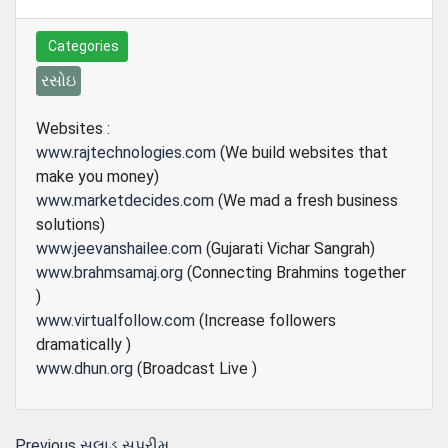
Categories
રસોઇ
Websites :
www.rajtechnologies.com
(We build websites that
make you money)
www.marketdecides.com
(We mad a fresh business
solutions)
www.jeevanshailee.com
(Gujarati Vichar Sangrah)
www.brahmsamaj.org
(Connecting Brahmins together
)
www.virtualfollow.com
(Increase followers
dramatically )
www.dhun.org
(Broadcast Live )
Previous
Previous
સલાડ સુપ્રીમ