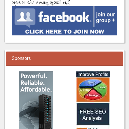
ગ્રુપમાં એડ કરવાનુ ભુલશો નહી....
Sponsors