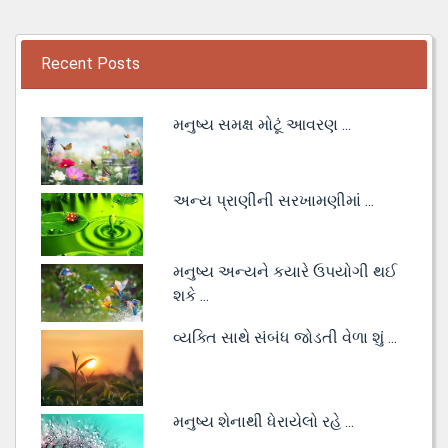
Recent Posts
મનુષ્ય સમક્ષ મોટૂં આવરણ ...
અન્ય પ્રાણીની સરખામણીમાં ...
મનુષ્ય અન્યને કયારે ઉપયોગી થઈ
શકે ...
વ્યક્તિ સાથે સંબંધ જોડતી વેળા શું ...
મનુષ્ય શેનાથી ધેરાયેલો રહે ...