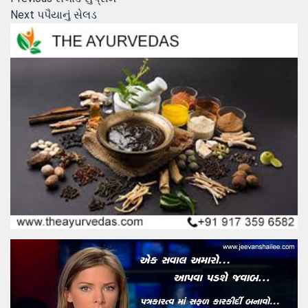
Post
Next
post:
Next
પપૈયાનું સેલડ
navigation
post: