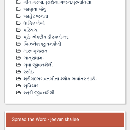
ગીત,ગરબા,પ્રાર્થના,ભજન,પ્રભાતિયા
જાણવા જેવુ
જાહેર જનતા
ધાર્મિક લેખો
પરિચય
પ્રો-એક્ટીવ ડીસ્‍ક્લોઝર
બિઝનેશ જીવનશૈલી
મારૂ ગુજરાત
યાત્રાધામઃ
યુવા જીવનશૈલી
રસોઇ
શ્રીમદભગવતગીતા શ્લોક ભાષાંતર સાથેઃ
સુવિચાર
સ્ત્રી જીવનશૈલી
Spread the Word - jeevan shailee