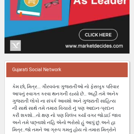
Gujarati Social Network
કેમ છો, મિત્ર.... ગૌરવવંતા ગુજરાતીઓ નો ફેસબુક પરિવાર
આપનું સ્વાગત કરવા થનગની રહ્યો છે... અહી તમે અનેક
ગુજરાતી લોકો ના સંપર્ક આવશો અને ગુજરાતી સાહિત્ય
ની સાથે સાથે તમે તમારા વિચારો નું પણ આદાન-પ્રદાન
કરી શકશો....તો ક્ષણ નો પણ વિલંબ કર્યા વગર જોડાઈ જાવ
અને તમે પછ્તાશો નહિ એનો ભરોસો હું આપું છું..અને હા
મિત્ર...જો તમને આ ગ્રુપ ગમતુ હોય તો તમારા મિત્રોને