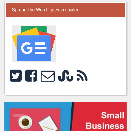
Spread the Word - jeevan shailee