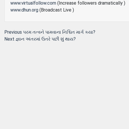
www.virtualfollow.com
(Increase followers dramatically )
www.dhun.org
(Broadcast Live )
Post
Previous
Previous
પરમ તત્વને પામવાના નિશ્ચિત માર્ગ કયા?
Next
post:
Next
જ્ઞાન અંતરમાં ઉતરે પછી શું થાય?
navigation
post: