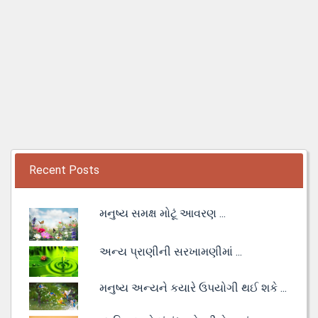
Recent Posts
મનુષ્ય સમક્ષ મોટૂં આવરણ ...
અન્ય પ્રાણીની સરખામણીમાં ...
મનુષ્ય અન્યને કયારે ઉપયોગી થઈ શકે ...