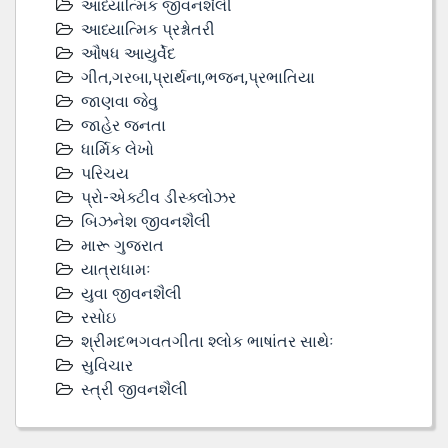
આધ્યાત્મિક જીવનશૈલી
આધ્યાત્મિક પ્રશ્નોતરી
ઔષધ આયુર્વેદ
ગીત,ગરબા,પ્રાર્થના,ભજન,પ્રભાતિયા
જાણવા જેવુ
જાહેર જનતા
ધાર્મિક લેખો
પરિચય
પ્રો-એક્ટીવ ડીસ્‍ક્લોઝર
બિઝનેશ જીવનશૈલી
મારૂ ગુજરાત
યાત્રાધામઃ
યુવા જીવનશૈલી
રસોઇ
શ્રીમદભગવતગીતા શ્લોક ભાષાંતર સાથેઃ
સુવિચાર
સ્ત્રી જીવનશૈલી