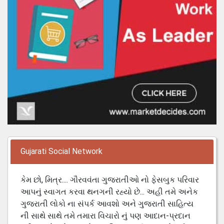
Gujarati Social Network
કેમ છો, મિત્ર.... ગૌરવવંતા ગુજરાતીઓ નો ફેસબુક પરિવાર
આપનું સ્વાગત કરવા થનગની રહ્યો છે... અહી તમે અનેક
ગુજરાતી લોકો ના સંપર્ક આવશો અને ગુજરાતી સાહિત્ય
ની સાથે સાથે તમે તમારા વિચારો નું પણ આદાન-પ્રદાન