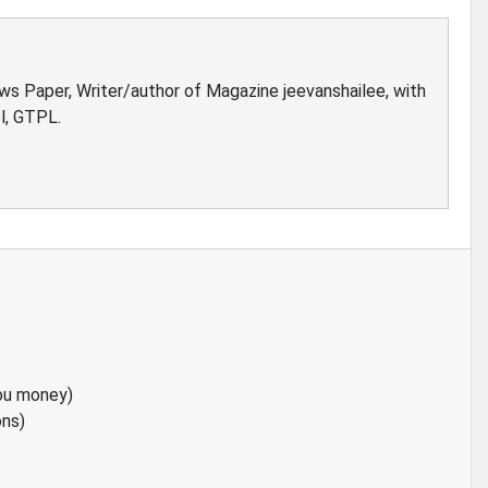
ews Paper, Writer/author of Magazine jeevanshailee, with
l, GTPL.
ou money)
ons)