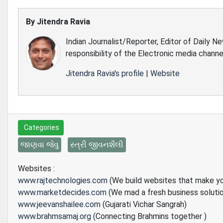
By
Jitendra Ravia
Indian Journalist/Reporter, Editor of Daily N
responsibility of the Electronic media channe
Jitendra Ravia's profile
|
Website
Categories
જાણવા જેવુ
સ્ત્રી જીવનશૈલી
Websites :
www.rajtechnologies.com
(We build websites that make y
www.marketdecides.com
(We mad a fresh business soluti
www.jeevanshailee.com
(Gujarati Vichar Sangrah)
www.brahmsamaj.org
(Connecting Brahmins together )