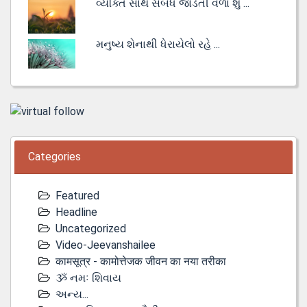
વ્યક્તિ સાથે સંબંધ જોડતી વેળા શું ...
મનુષ્ય શેનાથી ધેરાયેલો રહે ...
Categories
Featured
Headline
Uncategorized
Video-Jeevanshailee
कामसूत्र - कामोत्तेजक जीवन का नया तरीका
ૐ નમઃ શિવાય
અન્ય...