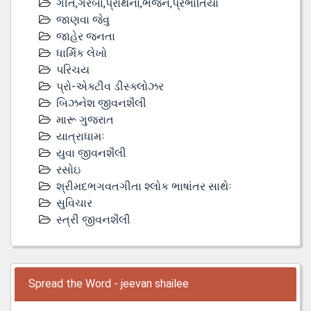
ગીત,ગરબા,પ્રાર્થના,ભજન,પ્રભાતિયા
જાણવા જેવુ
જાહેર જનતા
ધાર્મિક લેખો
પરિચય
પ્રો-એક્ટીવ ડીસ્‍ક્લોઝર
બિઝનેશ જીવનશૈલી
મારૂ ગુજરાત
યાત્રાધામઃ
યુવા જીવનશૈલી
રસોઇ
શ્રીમદભગવતગીતા શ્લોક ભાષાંતર સાથેઃ
સુવિચાર
સ્ત્રી જીવનશૈલી
Spread the Word - jeevan shailee