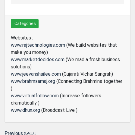
Categories
Websites :
www.rajtechnologies.com
(We build websites that
make you money)
www.marketdecides.com
(We mad a fresh business
solutions)
www.jeevanshailee.com
(Gujarati Vichar Sangrah)
www.brahmsamaj.org
(Connecting Brahmins together
)
www.virtualfollow.com
(Increase followers
dramatically )
www.dhun.org
(Broadcast Live )
Previous
Previous
દસાડા