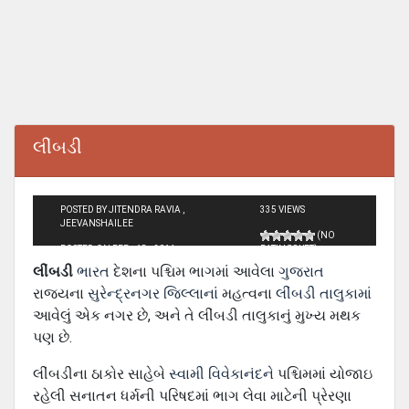
લીંબડી
POSTED BY JITENDRA RAVIA ,
335 VIEWS
JEEVANSHAILEE
(NO
POSTED ON FEB - 18 - 2014
RATINGS YET)
લીંબડી
ભારત
દેશના પશ્ચિમ ભાગમાં આવેલા
ગુજરાત
રાજ્યના
સુરેન્દ્રનગર જિલ્લાનાં
મહત્વના
લીંબડી તાલુકામાં
આવેલું એક નગર છે, અને તે લીંબડી તાલુકાનું મુખ્ય મથક
પણ છે.
લીંબડીના ઠાકોર સાહેબે
સ્વામી વિવેકાનંદને
પશ્ચિમમાં યોજાઇ
રહેલી સનાતન ધર્મની પરિષદમાં ભાગ લેવા માટેની પ્રેરણા