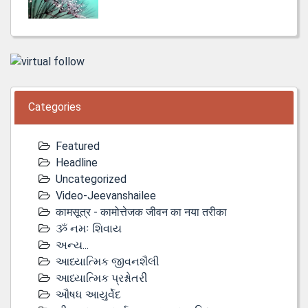
Categories
Featured
Headline
Uncategorized
Video-Jeevanshailee
कामसूत्र - कामोत्तेजक जीवन का नया तरीका
ૐ નમઃ શિવાય
અન્ય...
આધ્યાત્મિક જીવનશૈલી
આધ્યાત્મિક પ્રશ્નોતરી
ઔષધ આયુર્વેદ