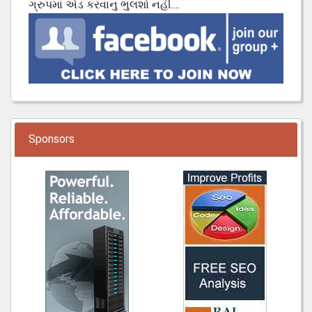
ગ્રુપમાં એડ કરવાનુ ભુલશો નહી....
Sponsors