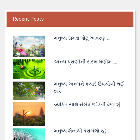
Recent Posts
મનુષ્ય સમક્ષ મોટૂં આવરણ ...
અન્ય પ્રાણીની સરખામણીમાં ...
મનુષ્ય અન્યને કયારે ઉપયોગી થઈ
શકે ...
વ્યક્તિ સાથે સંબંધ જોડતી વેળા શું ...
મનુષ્ય શેનાથી ધેરાયેલો રહે ...