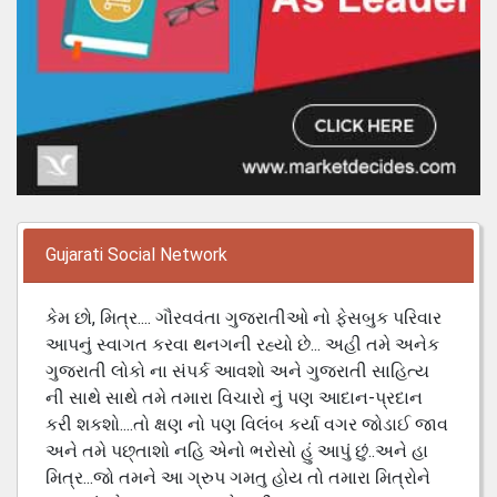
Gujarati Social Network
કેમ છો, મિત્ર.... ગૌરવવંતા ગુજરાતીઓ નો ફેસબુક પરિવાર
આપનું સ્વાગત કરવા થનગની રહ્યો છે... અહી તમે અનેક
ગુજરાતી લોકો ના સંપર્ક આવશો અને ગુજરાતી સાહિત્ય
ની સાથે સાથે તમે તમારા વિચારો નું પણ આદાન-પ્રદાન
કરી શકશો....તો ક્ષણ નો પણ વિલંબ કર્યા વગર જોડાઈ જાવ
અને તમે પછ્તાશો નહિ એનો ભરોસો હું આપું છું..અને હા
મિત્ર...જો તમને આ ગ્રુપ ગમતુ હોય તો તમારા મિત્રોને