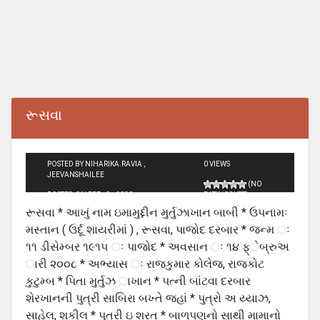
રૂસવા
POSTED BY NIHARIKA.RAVIA ,
0 VIEWS
JEEVANSHAILEE
(NO
POSTED ON FEB - 3 - 2020
RATINGS YET)
રૂસવા * આખું નામ ઇમામુદ્દીન મુર્તુઝાખાન બાબી * ઉપનામઃ
મસ્તાન ( ઉર્દૂ શાયરીમાં ) , રૂસવા, પાજોદ દરબાર * જન્મ ઃ
૧૧ ડીસેમ્બર ૧૯૧૫ ઃ પાજોદ * અવસાન ઃ ૧૪ ફ્ેબ્રુઅ
ારી ૨૦૦૮ * અભ્યાસ ઃ રાજકુમાર કોલેજ, રાજકોટ
કુટુમ્બ * પિતા મુર્તુઝ ાખાન * પત્ની બાંટવા દરબાર
શેરખાનની પુત્રી સાબિરા બખ્તે જહાં * પુત્રો અ ય્યાઝ,
સાહેલ, શકીલ * પુત્રી ઇ શરત * બાળપણનો સાથી મામાનો