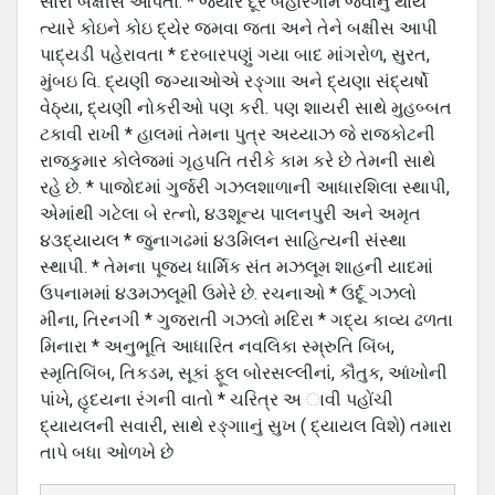
સારી બક્ષીસ આપતા. * જયારે દૂર બહારગામ જવાનું થાય
ત્યારે કોઇને કોઇ દ્યેર જમવા જતા અને તેને બક્ષીસ આપી
પાદ્યડી પહેરાવતા * દરબારપણું ગયા બાદ માંગરોળ, સુરત,
મુંબઇ વિ. દ્યણી જગ્યાઓએ રઙ્ગાા અને દ્યણા સંદ્યર્ષો
વેઠ્યા, દ્યણી નોકરીઓ પણ કરી. પણ શાયરી સાથે મુહબ્બત
ટકાવી રાખી * હાલમાં તેમના પુત્ર અય્યાઝ જે રાજકોટની
રાજકુમાર કોલેજમાં ગૃહપતિ તરીકે કામ કરે છે તેમની સાથે
રહે છે. * પાજોદમાં ગુર્જરી ગઝલશાળાની આધારશિલા સ્થાપી,
એમાંથી ગટેલા બે રત્નો, ૪૩શૂન્ય પાલનપુરી અને અમૃત
૪૩દ્યાયલ * જુનાગઢમાં ૪૩મિલન સાહિત્યની સંસ્થા
સ્થાપી. * તેમના પૂજય ધાર્મિક સંત મઝલૂમ શાહની યાદમાં
ઉપનામમાં ૪૩મઝલૂમી ઉમેરે છે. રચનાઓ * ઉર્દૂ ગઝલો
મીના, તિરનગી * ગુજરાતી ગઝલો મદિરા * ગદ્ય કાવ્ય ઢળતા
મિનારા * અનુભૂતિ આધારિત નવલિકા સ્મ્રુતિ બિંબ,
સ્મૃતિબિંબ, તિકડમ, સૂકાં ફૂલ બોરસલ્લીનાં, કૌતુક, આંખોની
પાંખે, હૃદયના રંગની વાતો * ચરિત્ર અ ાવી પહોંચી
દ્યાયલની સવારી, સાથે રઙ્ગાાનું સુખ ( દ્યાયલ વિશે) તમારા
તાપે બધા ઓળખે છે