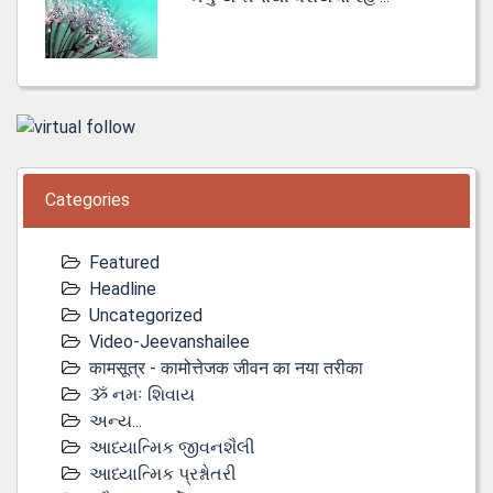
Categories
Featured
Headline
Uncategorized
Video-Jeevanshailee
कामसूत्र - कामोत्तेजक जीवन का नया तरीका
ૐ નમઃ શિવાય
અન્ય...
આધ્યાત્મિક જીવનશૈલી
આધ્યાત્મિક પ્રશ્નોતરી