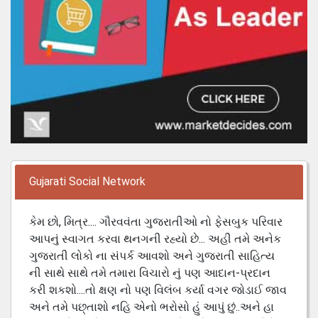
Gujarati Social Network
કેમ છો, મિત્ર.... ગૌરવવંતા ગુજરાતીઓ નો ફેસબુક પરિવાર
આપનું સ્વાગત કરવા થનગની રહ્યો છે... અહી તમે અનેક
ગુજરાતી લોકો ના સંપર્ક આવશો અને ગુજરાતી સાહિત્ય
ની સાથે સાથે તમે તમારા વિચારો નું પણ આદાન-પ્રદાન
કરી શકશો....તો ક્ષણ નો પણ વિલંબ કર્યા વગર જોડાઈ જાવ
અને તમે પછ્તાશો નહિ એનો ભરોસો હું આપું છું..અને હા