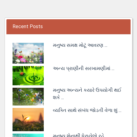
Recent Posts
મનુષ્ય સમક્ષ મોટૂં આવરણ ...
અન્ય પ્રાણીની સરખામણીમાં ...
મનુષ્ય અન્યને કયારે ઉપયોગી થઈ
શકે ...
વ્યક્તિ સાથે સંબંધ જોડતી વેળા શું ...
મનુષ્ય શેનાથી ધેરાયેલો રહે ...