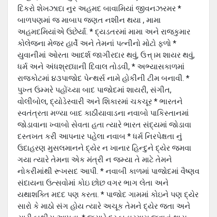
દિકરો શેખઝાદા નુર અહમદ બાવામિયાં જીવનઝરમર *
બાળપણમાં જ માબાપ જણત નશીન થયા , મામા
અહમદમિયાંએ ઉછેર્યા. * દ્યડતરમાં મામા અને રાજકુમાર
કોલેજના મેજર હાર્વે અને તેમનાં પત્નીનો મોટો ફળો *
યુવાનીમાં ઓરતા આદર્શ જાગીરદાર થવું, ઉત્ત્।મ શાયર થવું,
ધર્મ અને અંધશ્રધ્ધાની દિવાલ તોડવી, * અભ્યાસકાળમાં
રાજકોટમાં ૪૩પાજોદ પેન્થર્સ નામે હોકીની ટીમ બનાવી. *
પુખ્ત ઉમ્મરે પહોંચ્યા બાદ પાજોદમાં શાયરી, સંગીત,
વોલીબોલ, દ્યોડેસ્વારી અને શિકારમાં ચકચૂર * ભારતને
સ્વતંત્રતા મળ્યા બાદ કાઠીયાવાડના નવાબો પાકિસ્તાનમાં
જોડાવાના ખ્વાબો સેવતા હતા ત્યારે ભારત સંદ્યમાં જોડાવા
દસ્તખત કરી આપનાર પહેલા નવાબ * ધર્મ નિરપેક્ષતા નું
ઉદાહરણ મુસલમાનને દ્યેર ન ખાનાર હિન્દુને દ્યેર જમવા
ગયા ત્યારે તેમના એક મંત્રી ન જમ્યા તે માટે તેમને
નોકરીમાંથી રૂખસદ આપી. * નવાબી કાળમાં પાજોદમાં વૈષ્ણવ
સંદાયના ઉત્સવોમાં કોઇ છોછ વગર ભાગ લેતા અને
યથાશક્તિ મદદ પણ કરતા. * પાજોદ ગામમાં કોઇને પણ દ્યેર
સારો કે માઠો સંગ હોય ત્યારે અચૂક તેમને દ્યેર જતા અને