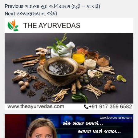
Post
Previous
Previous
ભાદરવા સુદ અગિયારશ (દહીં – કાકડી)
Next
post:
Next
કલ્યાણરાય ન. જોષી
navigation
post: