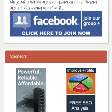
મિત્ર...જો તમને આ ગ્રુપ ગમતુ હોય તો તમારા મિત્રોને
ગ્રુપમાં એડ કરવાનુ ભુલશો નહી....
Sponsors