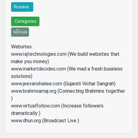
Rusava
Categories
પરિચય
Websites :
www.rajtechnologies.com
(We build websites that
make you money)
www.marketdecides.com
(We mad a fresh business
solutions)
www.jeevanshailee.com
(Gujarati Vichar Sangrah)
www.brahmsamaj.org
(Connecting Brahmins together
)
www.virtualfollow.com
(Increase followers
dramatically )
www.dhun.org
(Broadcast Live )