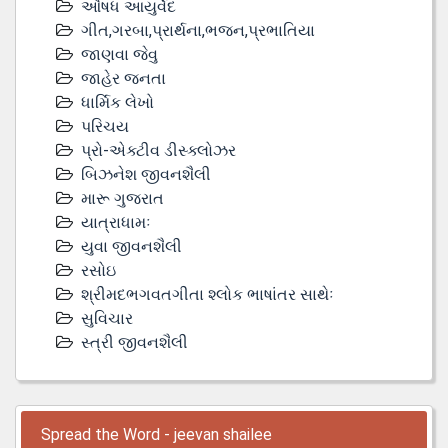
ઔષધ આયુર્વેદ
ગીત,ગરબા,પ્રાર્થના,ભજન,પ્રભાતિયા
જાણવા જેવુ
જાહેર જનતા
ધાર્મિક લેખો
પરિચય
પ્રો-એક્ટીવ ડીસ્‍ક્લોઝર
બિઝનેશ જીવનશૈલી
મારૂ ગુજરાત
યાત્રાધામઃ
યુવા જીવનશૈલી
રસોઇ
શ્રીમદભગવતગીતા શ્લોક ભાષાંતર સાથેઃ
સુવિચાર
સ્ત્રી જીવનશૈલી
Spread the Word - jeevan shailee