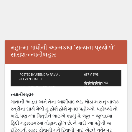
મહાત્મા ગાંધીની આત્મકથા ‘સત્યના પ્રયોગો’
સારાંશ-ન્યાતીબહાર
POSTED BY JITENDRA RAVIA ,
637 VIEWS
JEEVANSHAILEE
(NO
POSTED ON SEP - 30 - 2011
RATINGS YET)
ન્યાતીબહાર
માતાની આજ્ઞા અને તેના આર્શીવાદ લઇ, થોડા માસનું બાળક
સ્ત્રીના સાથે મેલી હું હોંશે હોંશે મુંબઇ પહોચ્યો. પહોંચ્યો તો
ખરો, પણ ત્યાં મિત્રોને ભાઇએ કહ્યું કે, જૂન – જુલાઇમાં
હિંદી મહાસાગરમાં તોફાન હોય છે. ને મારી આ પહેલી જ
દરિયાની સફર હોવાથી મને દિવાળી બાદ એટલે નવેમ્બર