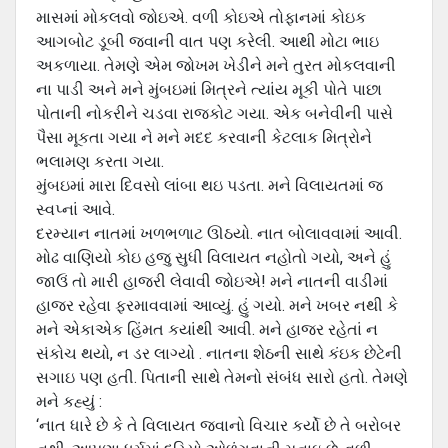
માસમાં મોકલવો જોઇએ. વળી કોઇએ તોફાનમાં કોઇક
આગબોટ ડૂબી જવાની વાત પણ કરેલી. આથી મોટા ભાઇ
અકળાયા. તેમણે એમ જોખમ ખેડીને મને તુરત મોકલવાની
ના પાડી અને મને મુંબઇમાં મિત્રને ત્યાંય મૂકી પોતે પાછા
પોતાની નોકરીને ચડવા રાજકોટ ગયા. એક બનેવીની પાસે
પૈસા મૂકતા ગયા ને મને મદદ કરવાની કેટલાક મિત્રોને
ભલામણ કરતા ગયા.
મુંબઇમાં મારા દિવસો લાંબા થઇ પડતા. મને વિલાયતમાં જ
સ્વપ્નાં આવે.
દરમ્યાન નાતમાં ખળભળાટ ઊઠયો. નાત બોલાવવામાં આવી.
મોઢ વાણિયો કોઇ હજુ સુધી વિલાયત નહોતો ગયો, અને હું
જાઉં તો મારી હાજરી લેવાવી જોઇએ! મને નાતની વાડીમાં
હાજર રહેવા ફરમાવવામાં આવ્યું. હું ગયો. મને ખબર નથી કે
મને એકાએક હિંમત કયાંથી આવી. મને હાજર રહેતાં ન
સંકોચ થયો, ન ડર લાગ્યો . નાતના શેઠની સાથે કંઇક છેટેની
સગાઇ પણ હતી. પિતાની સાથે તેમનો સંબંધ સારો હતો. તેમણે
મને કહ્યું :
‘નાત ધારે છે કે તે વિલાયત જવાનો વિચાર કર્યો છે તે બરોબર