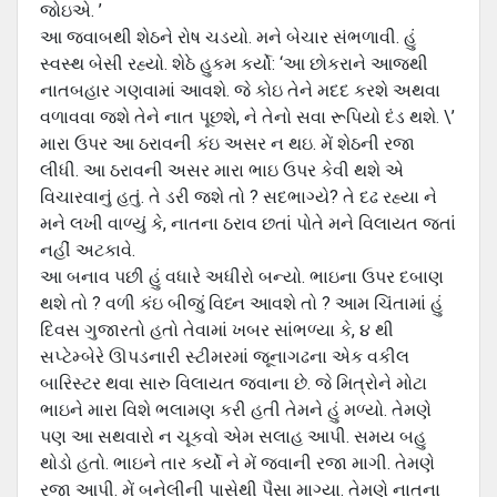
જોઇએ. ’
આ જવાબથી શેઠને રોષ ચડયો. મને બેચાર સંભળાવી. હું
સ્વસ્થ બેસી રહ્યો. શેઠે હુકમ કર્યો: ‘આ છોકરાને આજથી
નાતબહાર ગણવામાં આવશે. જે કોઇ તેને મદદ કરશે અથવા
વળાવવા જશે તેને નાત પૂછશે, ને તેનો સવા રૂપિ‍યો દંડ થશે. \’
મારા ઉપર આ ઠરાવની કંઇ અસર ન થઇ. મેં શેઠની રજા
લીધી. આ ઠરાવની અસર મારા ભાઇ ઉપર કેવી થશે એ
વિચારવાનું હતું. તે ડરી જશે તો ? સદભાગ્યે? તે દઢ રહ્યા ને
મને લખી વાળ્યું કે, નાતના ઠરાવ છતાં પોતે મને વિલાયત જતાં
નહીં અટકાવે.
આ બનાવ પછી હું વધારે અધીરો બન્યો. ભાઇના ઉપર દબાણ
થશે તો ? વળી કંઇ બીજું વિધ્ન આવશે તો ? આમ ચિંતામાં હું
દિવસ ગુજારતો હતો તેવામાં ખબર સાંભળ્યા કે, ૪ થી
સપ્ટેમ્બેરે ઊપડનારી સ્ટીમરમાં જૂનાગઢના એક વકીલ
બારિસ્ટર થવા સારુ વિલાયત જવાના છે. જે મિત્રોને મોટા
ભાઇને મારા વિશે ભલામણ કરી હતી તેમને હું મળ્યો. તેમણે
પણ આ સથવારો ન ચૂકવો એમ સલાહ આપી. સમય બહુ
થોડો હતો. ભાઇને તાર કર્યો ને મેં જવાની રજા માગી. તેમણે
રજા આપી. મેં બનેલીની પાસેથી પૈસા માગ્યા. તેમણે નાતના