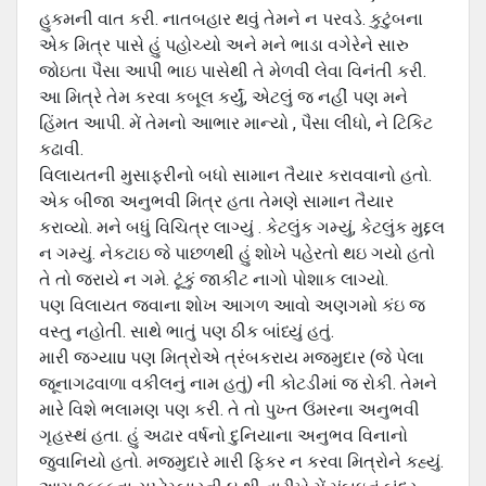
હુકમની વાત કરી. નાતબહાર થવું તેમને ન પરવડે. કુટુંબના
એક મિત્ર પાસે હું પહોચ્યો અને મને ભાડા વગેરેને સારુ
જોઇતા પૈસા આપી ભાઇ પાસેથી તે મેળવી લેવા વિનંતી કરી.
આ મિત્રે તેમ કરવા કબૂલ કર્યું, એટલું જ નહીં પણ મને
હિંમત આપી. મેં તેમનો આભાર માન્યો , પૈસા લીધો, ને ટિકિટ
કઢાવી.
વિલાયતની મુસાફરીનો બધો સામાન તૈયાર કરાવવાનો હતો.
એક બીજા અનુભવી મિત્ર હતા તેમણે સામાન તૈયાર
કરાવ્યો. મને બધું વિચિત્ર લાગ્યું . કેટલુંક ગમ્યું, કેટલુંક મુદ્દલ
ન ગમ્યું. નેકટાઇ જે પાછળથી હું શોખે પહેરતો થઇ ગયો હતો
તે તો જરાયે ન ગમે. ટૂંકું જાકીટ નાગો પોશાક લાગ્યો.
પણ વિલાયત જવાના શોખ આગળ આવો અણગમો કંઇ જ
વસ્તુ નહોતી. સાથે ભાતું પણ ઠીક બાંધ્યું હતું.
મારી જગ્યાu પણ મિત્રોએ ત્રંબકરાય મજમુદાર (જે પેલા
જૂનાગઢવાળા વકીલનું નામ હતું) ની કોટડીમાં જ રોકી. તેમને
મારે વિશે ભલામણ પણ કરી. તે તો પુખ્ત ઉંમરના અનુભવી
ગૃહસ્થં હતા. હું અઢાર વર્ષનો દુનિયાના અનુભવ વિનાનો
જુવાનિયો હતો. મજમુદારે મારી ફિકર ન કરવા મિત્રોને કહ્યું.