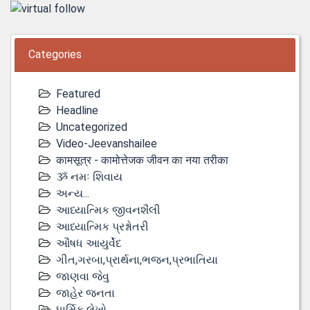
Categories
Featured
Headline
Uncategorized
Video-Jeevanshailee
कामसूत्र - कामोत्तेजक जीवन का नया तरीका
ૐ નમઃ શિવાય
અન્ય...
આધ્યાત્મિક જીવનશૈલી
આધ્યાત્મિક પ્રશ્નોતરી
ઔષધ આયુર્વેદ
ગીત,ગરબા,પ્રાર્થના,ભજન,પ્રભાતિયા
જાણવા જેવુ
જાહેર જનતા
ધાર્મિક લેખો