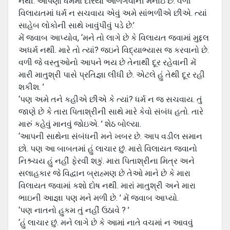
નથી. આપણા ધર્મમાં દરિયો ઓળંગવાની મનાઇ છે. વળી
વિલાયતમાં ધર્મ ન સચવાય એવું અમે સાંભળીએ છીએ. ત્યાં
સાહેબ લોકોની સાથે ખાવુંપીવું પડે છે.’
મેં જવાબ આપ્યોવ, ‘મને તો લાગે છે કે વિલાયત જવામાં મુદ્દલ
અધર્મ નથી. મારે તો ત્યાં? જઇને વિદ્યાભ્યાસ જ કરવાનો છે.
વળી જે વસ્તુઓનો આપને ભય છે તેનાથી દૂર રહેવાની મેં
મારી માતુશ્રી પાસે પ્રતિજ્ઞા લીધી છે. એટલે હું તેથી દૂર રહી
શકીશ. ’
‘પણ અમે તને કહીએ છીએ કે ત્યાં? ધર્મ ન જ સચવાય. તું
જાણે છે કે તારા પિતાશ્રીની સાથે મારે કેવો સંબંધ હતો. તારે
મારું કહેવું માનવું જોઇએ. ’ શેઠ બોલ્યા.
‘આપની સાથેના સંબંધની મને ખબર છે. આપ વડીલ સમાન
છો. પણ આ બાબતમાં હું લાચાર છું. મારો વિલાયત જવાનો
નિશ્ર્ચય હું નહીં ફેરવી શકું. મારા પિતાશ્રીના મિત્ર અને
સલાહકાર જે વિદ્વાન બ્રાહ્મણ છે તેઓ માને છે કે મારા
વિલાયત જવામાં કશો દોષ નથી. મારાં માતુશ્રી અને મારા
ભાઇની આજ્ઞા પણ મને મળી છે. ’ મેં જવાબ આપ્યો.
‘પણ નાતનો હુકમ તું નહીં ઉઠાવે ? ’
‘હું લાચાર છું. મને લાગે છે કે આમાં નાતે વચમાં ન આવવું