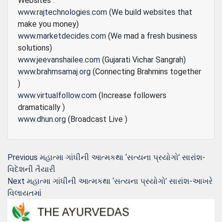
Websites :
www.rajtechnologies.com
(We build websites that
make you money)
www.marketdecides.com
(We mad a fresh business
solutions)
www.jeevanshailee.com
(Gujarati Vichar Sangrah)
www.brahmsamaj.org
(Connecting Brahmins together
)
www.virtualfollow.com
(Increase followers
dramatically )
www.dhun.org
(Broadcast Live )
Post
Previous
Previous
મહાત્મા ગાંધીની આત્મકથા ‘સત્યના પ્રયોગો’ સારાંશ-
post:
વિદેશની તૈયારી
navigation
Next
Next
મહાત્મા ગાંધીની આત્મકથા ‘સત્યના પ્રયોગો’ સારાંશ-આખરે
post:
વિલાયતમાં