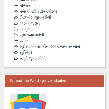
પરિચય
પ્રો-એક્ટીવ ડીસ્‍ક્લોઝર
બિઝનેશ જીવનશૈલી
મારૂ ગુજરાત
યાત્રાધામઃ
યુવા જીવનશૈલી
રસોઇ
શ્રીમદભગવતગીતા શ્લોક ભાષાંતર સાથેઃ
સુવિચાર
સ્ત્રી જીવનશૈલી
Spread the Word - jeevan shailee