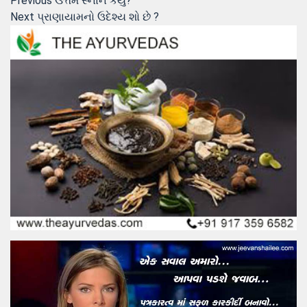
Post
Previous
ઉત્તમ સ્નાન કયું?
Next
post:
Next
પ્રાણાયામનો ઉદેશ્ય શો છે ?
navigation
post: