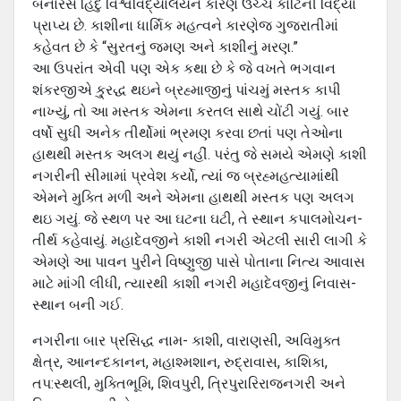
બનારસ હિંદુ વિશ્વવિદ્યાલયને કારણે ઉચ્ચ કોટિની વિદ્યા
પ્રાપ્ય છે. કાશીના ધાર્મિક મહત્વને કારણેજ ગુજરાતીમાં
કહેવત છે કે “સુરતનું જમણ અને કાશીનું મરણ.”
આ ઉપરાંત એવી પણ એક કથા છે કે જે વખતે ભગવાન
શંકરજીએ કુ્રદ્ધ થઇને બ્રહ્માજીનું પાંચમું મસ્તક કાપી
નાખ્યું, તો આ મસ્તક એમના કરતલ સાથે ચોંટી ગયું. બાર
વર્ષો સુધી અનેક તીર્થોમાં ભ્રમણ કરવા છતાં પણ તેઓના
હાથથી મસ્તક અલગ થયું નહીં. પરંતુ જે સમયે એમણે કાશી
નગરીની સીમામાં પ્રવેશ કર્યો, ત્યાં જ બ્રહ્મહત્યામાંથી
એમને મુક્તિ મળી અને એમના હાથથી મસ્તક પણ અલગ
થઇ ગયું. જે સ્થળ પર આ ઘટના ઘટી, તે સ્થાન કપાલમોચન-
તીર્થ કહેવાયું. મહાદેવજીને કાશી નગરી એટલી સારી લાગી કે
એમણે આ પાવન પુરીને વિષ્ણુજી પાસે પોતાના નિત્ય આવાસ
માટે માંગી લીધી, ત્યારથી કાશી નગરી મહાદેવજીનું નિવાસ-
સ્થાન બની ગઈ.
નગરીના બાર પ્રસિદ્ધ નામ- કાશી, વારાણસી, અવિમુક્ત
ક્ષેત્ર, આનન્દકાનન, મહાશ્મશાન, રુદ્રાવાસ, કાશિકા,
તપ:સ્થલી, મુક્તિભૂમિ, શિવપુરી, ત્રિપુરારિરાજનગરી અને