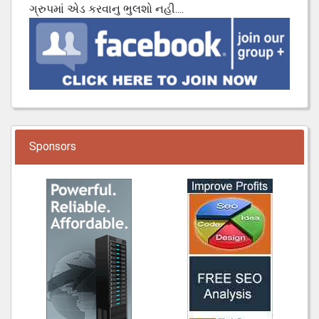
ગ્રુપમાં એડ કરવાનુ ભુલશો નહી....
Sponsors