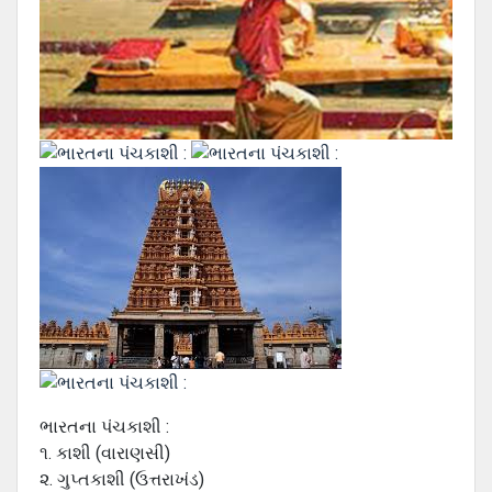
ભારતના પંચકાશી :
૧. કાશી (વારાણસી)
૨. ગુપ્તકાશી (ઉત્તરાખંડ)