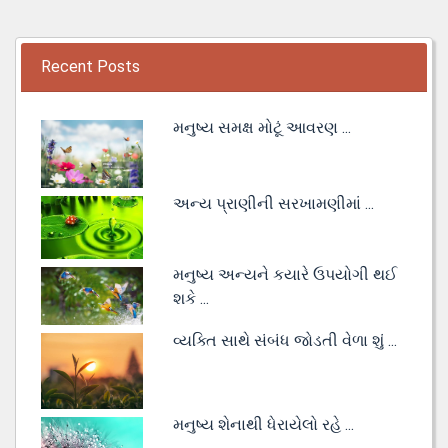
Recent Posts
મનુષ્ય સમક્ષ મોટૂં આવરણ ...
અન્ય પ્રાણીની સરખામણીમાં ...
મનુષ્ય અન્યને કયારે ઉપયોગી થઈ
શકે ...
વ્યક્તિ સાથે સંબંધ જોડતી વેળા શું ...
મનુષ્ય શેનાથી ધેરાયેલો રહે ...