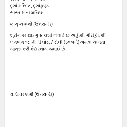
દુર્ગા મન્દિર , દુર્ગાકુણ્ડ
ભારત માતા મન્દિર
૨. ગુપ્તકાશી (ઉત્તરાખંડ)
શ્રીનગર થઇ ગુપત્કાશી જવાઈ છે અહીંથી ગૌરીકુંડ થી
લગભગ ૧૮ કી.મી ઘોડા / ડોલી (સ્વખર્ચે)અથવા ચાલતા
યાત્રા કરી કેદારનાથ જવાઈ છે
૩. ઉત્તરકાશી (ઉત્તરાખંડ)