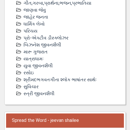
ગીત,ગરબા,પ્રાર્થના,ભજન,પ્રભાતિયા
જાણવા જેવુ
જાહેર જનતા
ધાર્મિક લેખો
પરિચય
પ્રો-એક્ટીવ ડીસ્‍ક્લોઝર
બિઝનેશ જીવનશૈલી
મારૂ ગુજરાત
યાત્રાધામઃ
યુવા જીવનશૈલી
રસોઇ
શ્રીમદભગવતગીતા શ્લોક ભાષાંતર સાથેઃ
સુવિચાર
સ્ત્રી જીવનશૈલી
Spread the Word - jeevan shailee