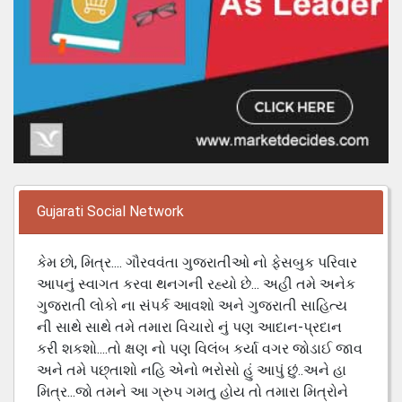
Gujarati Social Network
કેમ છો, મિત્ર.... ગૌરવવંતા ગુજરાતીઓ નો ફેસબુક પરિવાર
આપનું સ્વાગત કરવા થનગની રહ્યો છે... અહી તમે અનેક
ગુજરાતી લોકો ના સંપર્ક આવશો અને ગુજરાતી સાહિત્ય
ની સાથે સાથે તમે તમારા વિચારો નું પણ આદાન-પ્રદાન
કરી શકશો....તો ક્ષણ નો પણ વિલંબ કર્યા વગર જોડાઈ જાવ
અને તમે પછ્તાશો નહિ એનો ભરોસો હું આપું છું..અને હા
મિત્ર...જો તમને આ ગ્રુપ ગમતુ હોય તો તમારા મિત્રોને