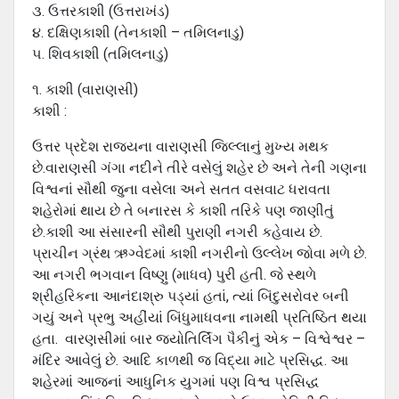
૩. ઉત્તરકાશી (ઉત્તરાખંડ)
૪. દક્ષિણકાશી (તેનકાશી – તમિલનાડુ)
૫. શિવકાશી (તમિલનાડુ)
૧. કાશી (વારાણસી)
કાશી :
ઉત્તર પ્રદેશ રાજ્યના વારાણસી જિલ્લાનું મુખ્ય મથક
છે.વારાણસી ગંગા નદીને તીરે વસેલું શહેર છે અને તેની ગણના
વિશ્વનાં સૌથી જુના વસેલા અને સતત વસવાટ ધરાવતા
શહેરોમાં થાય છે તે બનારસ કે કાશી તરિકે પણ જાણીતું
છે.કાશી આ સંસારની સૌથી પુરાણી નગરી કહેવાય છે.
પ્રાચીન ગ્રંથ ઋગ્વેદમાં કાશી નગરીનો ઉલ્લેખ જોવા મળે છે.
આ નગરી ભગવાન વિષ્ણુ (માધવ) પુરી હતી. જે સ્થળે
શ્રીહરિકના આનંદાશ્રુ પડ્યાં હતાં, ત્યાં બિંદુસરોવર બની
ગયું અને પ્રભુ અહીંયાં બિંધુમાધવના નામથી પ્રતિષ્ઠિત થયા
હતા. વારણસીમાં બાર જ્યોતિર્લિંગ પૈકીનું એક – વિશ્વેશ્વર –
મંદિર આવેલું છે. આદિ કાળથી જ વિદ્યા માટે પ્રસિદ્ધ. આ
શહેરમાં આજનાં આધુનિક યુગમાં પણ વિશ્વ પ્રસિદ્ધ