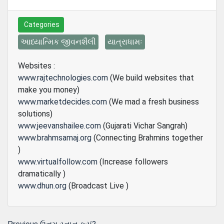
Categories
આધ્યાત્મિક જીવનશૈલી
યાત્રાધામઃ
Websites :
www.rajtechnologies.com
(We build websites that
make you money)
www.marketdecides.com
(We mad a fresh business
solutions)
www.jeevanshailee.com
(Gujarati Vichar Sangrah)
www.brahmsamaj.org
(Connecting Brahmins together
)
www.virtualfollow.com
(Increase followers
dramatically )
www.dhun.org
(Broadcast Live )
Previous