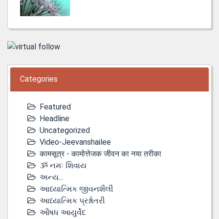
Categories
Featured
Headline
Uncategorized
Video-Jeevanshailee
कामसूत्र - कामोत्तेजक जीवन का नया तरीका
ૐ નમઃ શિવાય
અન્ય...
આધ્યાત્મિક જીવનશૈલી
આધ્યાત્મિક પ્રશ્નોતરી
ઔષધ આયુર્વેદ