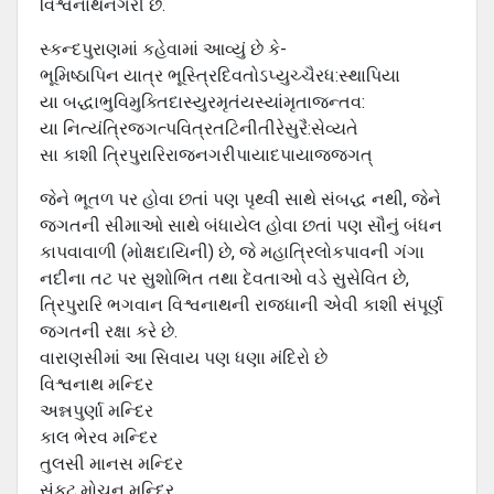
વિશ્વનાથનગરી છે.
સ્કન્દપુરાણમાં કહેવામાં આવ્યું છે કે-
ભૂમિષ્ઠાપિન યાત્ર ભૂસ્ત્રિદિવતોઽપ્યુચ્ચૈરધ:સ્થાપિયા
યા બદ્ધાભુવિમુક્તિદાસ્યુરમૃતંયસ્યાંમૃતાજન્તવ:
યા નિત્યંત્રિજગત્પવિત્રતટિનીતીરેસુરૈ:સેવ્યતે
સા કાશી ત્રિપુરારિરાજનગરીપાયાદપાયાજ્જગત્
જેને ભૂતળ પર હોવા છતાં પણ પૃથ્વી સાથે સંબદ્ધ નથી, જેને
જગતની સીમાઓ સાથે બંધાયેલ હોવા છતાં પણ સૌનું બંધન
કાપવાવાળી (મોક્ષદાયિની) છે, જે મહાત્રિલોકપાવની ગંગા
નદીના તટ પર સુશોભિત તથા દેવતાઓ વડે સુસેવિત છે,
ત્રિપુરારિ ભગવાન વિશ્વનાથની રાજધાની એવી કાશી સંપૂર્ણ
જગતની રક્ષા કરે છે.
વારાણસીમાં આ સિવાય પણ ધણા મંદિરો છે
વિશ્વનાથ મન્દિર
અન્નપુર્ણા મન્દિર
કાલ ભેરવ મન્દિર
તુલસી માનસ મન્દિર
સંકટ મોચન મન્દિર