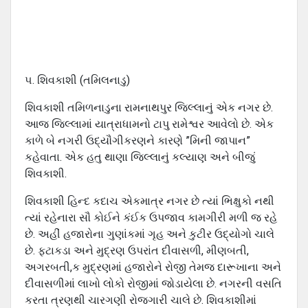
૫. શિવકાશી (તમિલનાડુ)
શિવકાશી તમિળનાડુના રામનાથપુર જિલ્લાનું એક નગર છે.
આજ જિલ્લામાં યાત્રાધામનો ટાપુ રામેશ્વર આવેલો છે. એક
કાળે બે નગરી ઉદ્યૌગીકરણને કારણે ”મિની જાપાન”
કહેવાતા. એક હતુ થાણા જિલ્લાનું કલ્યાણ અને બીજું
શિવકાશી.
શિવકાશી હિન્દ કદાચ એકમાત્ર નગર છે ત્યાં ભિક્ષુકો નથી
ત્યાં રહેનારા સૌ કોઈને કંઈક ઉપજાવ કામગીરી મળી જ રહે
છે. અહીં હજારોના ગુણાંકમાં ગૃહ અને કુટીર ઉદ્યોગો ચાલે
છે. ફટાકડા અને મુદ્રણ ઉપરાંત દીવાસળી, મીણબતી,
અગરબતી,ક મુદ્રણમાં હજારોને રોજી તેમજ દારૂખાના અને
દીવાસળીમાં લાખો લોકો રોજીમાં જોડાયેલા છે. નગરની વસતિ
કરતા ત્રણથી ચારગણી રોજગારી ચાલે છે. શિવકાશીમાં