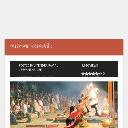
ભારતના પંચકાશી :
POSTED BY JITENDRA RAVIA ,
1,940 VIEWS
JEEVANSHAILEE
(NO
POSTED ON JUL - 19 - 2014
RATINGS YET)