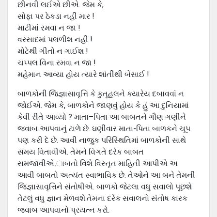
છીનવી લઈએ છીએ. જેમ કે,
સોફા પર ઠેકડા નહીં માર !
માટીમાં રમવા ન જા !
વરસાદમાં પલળીશ નહીં !
મોટેથી ગીતો ન ગાઈશ !
ચપ્પલ વિના રમવા ન જા !
મહેમાન આવ્યા હોય ત્યારે શાંતીથી બેસાઈ !
બાળકોની જિજ્ઞાસાવૃત્તિ કે કુતૂહલને ક્યારેય દબાવવાં ન
જોઈએ. જેમ કે, બાળકોને જાણવું હોય કે હું આ દુનિયામાં
કેવી રીતે આવ્યો ? માતા–પિતા આ બાબતને ગૌણ ગણીને
જવાબ આપવાનું ટાળે છે. ઘણીવાર માતા-પિતા બાળકને ચૂપ
પણ કરી દે છે. આવી નાજુક પરિસ્થિતિમાં બાળકોની સાથે
સમય વિતાવીએ. તેમને વિગતે દરેક બાબત
સમજાવીએ.ાબતો વિશે વિસ્તૃત માહિતી આપીએ અ
આવી બાબતો અત્યંત સ્વાભાવિક છે. તેઓને આ બને તેમની
જિજ્ઞાસાવૃત્તિને સંતોષીએ. બાળકો જેટલા વધુ સવાલો પૂછશે
તેટલું વધુ જ્ઞાન મેળવશે.તેમના દરેક સવાલનો સંતોષ કારક
જવાબ આપવાનો પ્રયત્ન કરો.