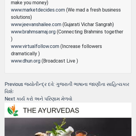
make you money)
www.marketdecides.com
(We mad a fresh business
solutions)
www.jeevanshailee.com
(Gujarati Vichar Sangrah)
www.brahmsamaj.org
(Connecting Brahmins together
)
www.virtualfollow.com
(Increase followers
dramatically )
www.dhun.org
(Broadcast Live )
Post
Previous
Previous
જ્યોતીન્દ્ર દવે: ગુજરાતી ભાષાના જાણીતા સાહિત્યકાર
post:
વિશેઃ
navigation
Next
Next
કાર્ય કરો અને પરિણામ મેળવો
post: