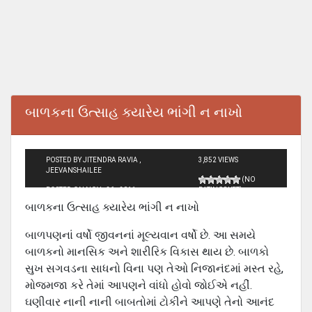
બાળકના ઉત્સાહ ક્યારેય ભાંગી ન નાખો
POSTED BY JITENDRA RAVIA ,
3,852 VIEWS
JEEVANSHAILEE
(NO
POSTED ON NOV - 26 - 2011
RATINGS YET)
બાળકના ઉત્સાહ ક્યારેય ભાંગી ન નાખો
બાળપણનાં વર્ષો જીવનનાં મૂલ્યવાન વર્ષો છે. આ સમયે
બાળકનો માનસિક અને શા‍રીરિક વિકાસ થાય છે. બાળકો
સુખ સગવડના સાધનો વિના પણ તેઓ નિજાનંદમાં મસ્ત રહે,
મોજમજા કરે તેમાં આપણને વાંધો હોવો જોઈએ નહીં.
ઘણીવાર નાની નાની બાબતોમાં ટોકીને આપણે તેનો આનંદ