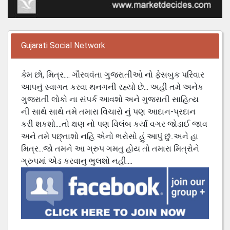
Gujarati Social Network
કેમ છો, મિત્ર.... ગૌરવવંતા ગુજરાતીઓ નો ફેસબુક પરિવાર
આપનું સ્વાગત કરવા થનગની રહ્યો છે... અહી તમે અનેક
ગુજરાતી લોકો ના સંપર્ક આવશો અને ગુજરાતી સાહિત્ય
ની સાથે સાથે તમે તમારા વિચારો નું પણ આદાન-પ્રદાન
કરી શકશો....તો ક્ષણ નો પણ વિલંબ કર્યા વગર જોડાઈ જાવ
અને તમે પછ્તાશો નહિ એનો ભરોસો હું આપું છું..અને હા
મિત્ર...જો તમને આ ગ્રુપ ગમતુ હોય તો તમારા મિત્રોને
ગ્રુપમાં એડ કરવાનુ ભુલશો નહી....