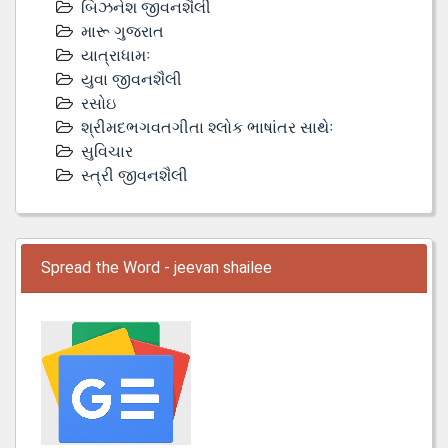
બિઝનેશ જીવનશૈલી
મારૂ ગુજરાત
યાત્રાધામઃ
યુવા જીવનશૈલી
રસોઇ
શ્રીમદભગવતગીતા શ્લોક ભાષાંતર સાથેઃ
સુવિચાર
સ્ત્રી જીવનશૈલી
Spread the Word - jeevan shailee