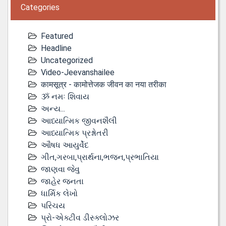
Categories
Featured
Headline
Uncategorized
Video-Jeevanshailee
कामसूत्र - कामोत्तेजक जीवन का नया तरीका
ૐ નમઃ શિવાય
અન્ય...
આધ્યાત્મિક જીવનશૈલી
આધ્યાત્મિક પ્રશ્નોતરી
ઔષધ આયુર્વેદ
ગીત,ગરબા,પ્રાર્થના,ભજન,પ્રભાતિયા
જાણવા જેવુ
જાહેર જનતા
ધાર્મિક લેખો
પરિચય
પ્રો-એક્ટીવ ડીસ્‍ક્લોઝર