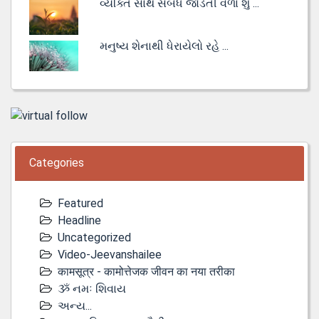
વ્યક્તિ સાથે સંબંધ જોડતી વેળા શું ...
મનુષ્ય શેનાથી ધેરાયેલો રહે ...
Categories
Featured
Headline
Uncategorized
Video-Jeevanshailee
कामसूत्र - कामोत्तेजक जीवन का नया तरीका
ૐ નમઃ શિવાય
અન્ય...