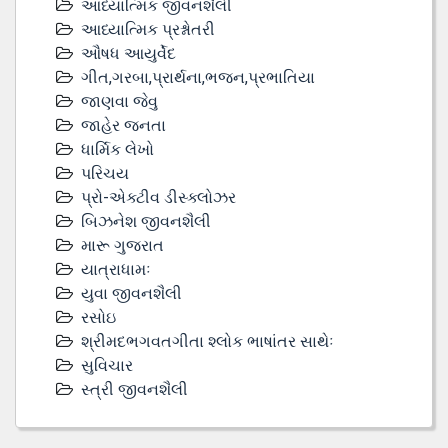
આધ્યાત્મિક જીવનશૈલી
આધ્યાત્મિક પ્રશ્નોતરી
ઔષધ આયુર્વેદ
ગીત,ગરબા,પ્રાર્થના,ભજન,પ્રભાતિયા
જાણવા જેવુ
જાહેર જનતા
ધાર્મિક લેખો
પરિચય
પ્રો-એક્ટીવ ડીસ્‍ક્લોઝર
બિઝનેશ જીવનશૈલી
મારૂ ગુજરાત
યાત્રાધામઃ
યુવા જીવનશૈલી
રસોઇ
શ્રીમદભગવતગીતા શ્લોક ભાષાંતર સાથેઃ
સુવિચાર
સ્ત્રી જીવનશૈલી