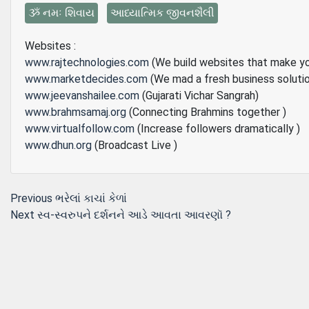
ૐ નમઃ શિવાય
આધ્યાત્મિક જીવનશૈલી
Websites :
www.rajtechnologies.com
(We build websites that make y
www.marketdecides.com
(We mad a fresh business soluti
www.jeevanshailee.com
(Gujarati Vichar Sangrah)
www.brahmsamaj.org
(Connecting Brahmins together )
www.virtualfollow.com
(Increase followers dramatically )
www.dhun.org
(Broadcast Live )
Post
Previous
Previous
ભરેલાં કાચાં કેળાં
Next
post:
Next
સ્વ-સ્વરુપને દર્શનને આડે આવતા આવરણૉ ?
navigation
post: