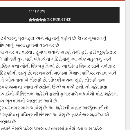
1,111 VIEWS
(NO RATINGS YET)
ટકેશ્વરનું પ્રાગટ્ય અને મહત્તાનું વર્ણન છે. ઉત્તર ગુજરાતનું
ે ઓળખાતું. જયાં હાલમાં વડનગર છે
આ નગર પર વારંવાર હુમલા થવાને કારણે તેનો ફરી ફરી જીર્ણોદ્ધાર
 છે. સોલંકીયુગ પછી બંધાયેલાં મંદિરોમાંનું આ એક મહત્‍વનું અને
પૌરાણિક કથાઓની શિલ્‍પકૃતિઓ છે. આ ઊંચા શિખર સામે ગર્ભદ્વાર
દિર શોભી રહ્યું છે. વડનગરની મધ્યમાં વિશાળ શર્મિષ્‍ઠા તળાવ અને
ામે ઓળખાતાં બે તોરણો છે. સોલંકીકાળનાં સુંદર તોરણોમાંનાં
ડવણજમાંનાં આવાં તોરણોનો ઉલ્‍લેખ કર્યો હતો. તો મહેસાણા
ાઈનો કીર્તિસ્‍તંભ, શહેરને ફરતો કુમારપાળે બંધાવેલો કોટ, શહેરમાં
 ભવ્‍ય ભૂતકાળનો અણસાર આપે છે.
ૂર વડનગર ગામ આવેલું છે. આ શહેરની બહાર અર્જુનબારીનો
મહાદેવનું પવિત્ર તીર્થસ્‍થળ આવેલું છે. હાટકેશ્વર મહાદેવ એ
 ગણાય છે.
‍યારે તેમણે પહેલું પગલું વડનગરમાં મૂકેલું. આ ગામ પહેલાં