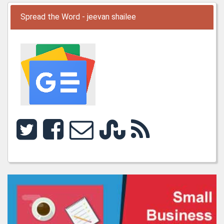
Spread the Word - jeevan shailee