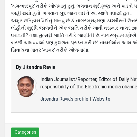
‘ચમત્‍કારપુર‘ તરીકે ઓળખાતું હતું. ભગવાન શ્રીકૃષ્‍ણ અને પાંડવ
અહીં થયો હતો. ભગવાન ખુદ જાન લઈને આ સ્‍થળે પધાર્યા હતા.
અમુક ઇતિહાસવિદોનું માનવું છે કે નાગરબ્રાહ્મણો કાશ્‍મીરની ઉત્ત
લોહીની શુદ્ધિ જાળવીને એક જાતિ તરીકે આવી વસનાર નાગર જ્ઞાતિ
ધરાવતી? તથા મુત્‍સદ્દી જાતિ તરીકે જાણીતી છે. નાગરબ્રાહ્મણો
બરછી ચલાવવામાં પણ કુશળતા પ્રાપ્‍ત કરી છે.‘ નાયરોમાંય આમ એક 
સિવાયના માત્ર ‘નાગર‘ તરીકે ઓળખાયા.
By
Jitendra Ravia
Indian Journalist/Reporter, Editor of Daily N
responsibility of the Electronic media channe
Jitendra Ravia's profile
|
Website
Categories