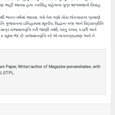
ો પણ અહીં આવ્‍યા હતા. નરસિંહ મહેતાના પુત્ર શાળમશાનો વિવાહ
રેથી ભારત-વર્ષમાં આવ્‍યા. ગમે તેમ ગણો તોય લોકવાયકા પ્રમાણે
 ગુજરાતના ઇતિહાસમાં શૂરવીર, વિદ્વાન-કલા અને વિદ્યાપ્રીતિ
એ માત્ર યજમાનવૃત્તિ કરી જાણી નથી, પરંતુ કલમ, કડછી અને
સૂક્ષ્‍મ ભેદ છે. યજમાનવૃત્તિ કરે એ નાગરબ્રાહ્મણ અને તે
ews Paper, Writer/author of Magazine jeevanshailee, with
l, GTPL.