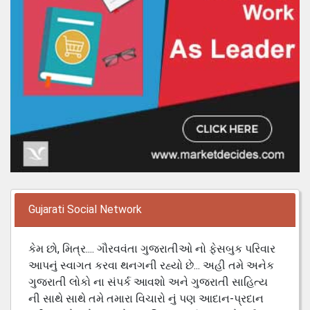
Gujarati Social Network
કેમ છો, મિત્ર.... ગૌરવવંતા ગુજરાતીઓ નો ફેસબુક પરિવાર
આપનું સ્વાગત કરવા થનગની રહ્યો છે... અહી તમે અનેક
ગુજરાતી લોકો ના સંપર્ક આવશો અને ગુજરાતી સાહિત્ય
ની સાથે સાથે તમે તમારા વિચારો નું પણ આદાન-પ્રદાન