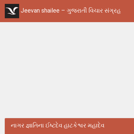
Jeevan shailee – ગુજરાતી વિચાર સંગ્રહ
નાગર જ્ઞાતિના ઈષ્ટદેવ હાટકેશ્વર મહાદેવ