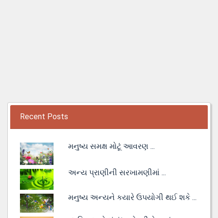
Recent Posts
મનુષ્ય સમક્ષ મોટૂં આવરણ ...
અન્ય પ્રાણીની સરખામણીમાં ...
મનુષ્ય અન્યને કયારે ઉપયોગી થઈ શકે ...