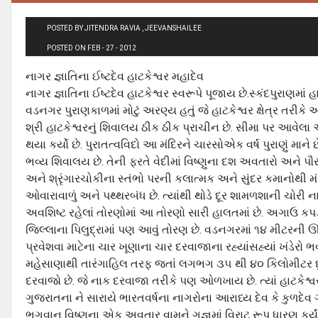
POSTED BY JITENDRA RAVIA , JEEVANSHAILEE
POSTED ON FEB - 27 - 2012
નાગર જ્ઞાતિના ઈષ્ટદેવ હાટકેશ્વર મહાદેવ
નાગર જ્ઞાતિના ઈષ્ટદેવ હાટકેશ્વર સ્વરૂપે પૂજાય છે.સ્કંદપુરાણમાં હા
વડનગર પુરાણકાળમાં મોટું અરણ્ય હતું જે હાટકેશ્વર ક્ષેત્ર તરીક
શ્રી હાટકેશ્વરનું શિવાલય ઠીક ઠીક પ્રાચીન છે. સીમા પર આવેલા 
થયા કર્યો છે. પુરાતત્‍વવિદો આ મંદિરને ચારસોએક વર્ષ પુરાણું માને
ભવ્‍ય શિવાલય છે. તેની ફરતે વેદીમાં વિષ્‍ણુના દશ અવતારો અને 
અને શ્રૃંગારચોકીના સ્‍તંભો પરની કલાત્‍મક અને સુંદર કમાનોથી મં
ઓવારાવાળું અને પથ્થરબંધ છે. ત્‍યાંથી થોડે દૂર શામળશાની ચોરી ન
અવશિષ્‍ટ રહેલાં તોરણોમાં આ તોરણો સારી હાલતમાં છે. અગાઉ કપ
જિલ્‍લાના પિલુદ્રામાં પણ આવું તોરણ છે. વડનગરમાં ૧૪ મીટરની ઊંચ
પ્રવેશવા માટેના ચાર ખૂણાના ચાર દરવાજાના રહ્યાંસહ્યાં ખંડેરો
મહેસાણાથી તારંગાહિલ તરફ જતાં લગભગ ૩૫ થી ૪૦ કિલોમીટર દ
દરવાજો છે. જે નાક દરવાજા તરીકે પણ ઓળખાય છે. ત્‍યાં હાટકેશ્વર 
ગુજરાતના ને સારાયે ભારતવર્ષના નાગરોના આરાધ્‍ય દેવ કે કુળદેવ
ભગવાન વિષ્‍ણુના એક અવતાર વામને ગજ્ઞમાં વિરાટ રૂપ ધારણ કર્યું ત્