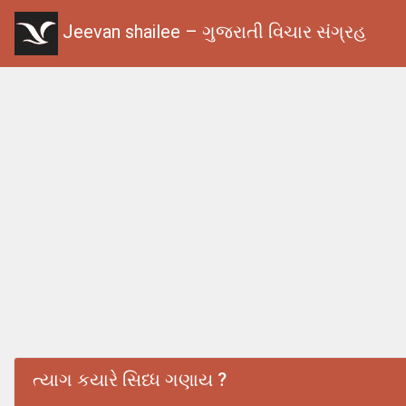
Jeevan shailee – ગુજરાતી વિચાર સંગ્રહ
ત્યાગ કયારે સિધ્ધ ગણાય ?