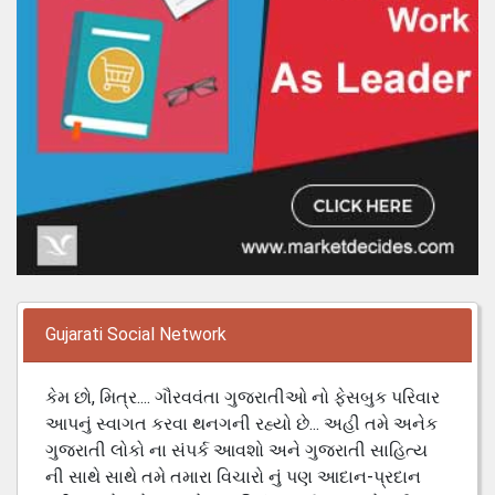
Gujarati Social Network
કેમ છો, મિત્ર.... ગૌરવવંતા ગુજરાતીઓ નો ફેસબુક પરિવાર
આપનું સ્વાગત કરવા થનગની રહ્યો છે... અહી તમે અનેક
ગુજરાતી લોકો ના સંપર્ક આવશો અને ગુજરાતી સાહિત્ય
ની સાથે સાથે તમે તમારા વિચારો નું પણ આદાન-પ્રદાન