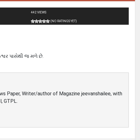
442 VIEWS
(NO RATINGS YET)
શ્વર પાસેથી જ મળૅ છે.
ews Paper, Writer/author of Magazine jeevanshailee, with
l, GTPL.