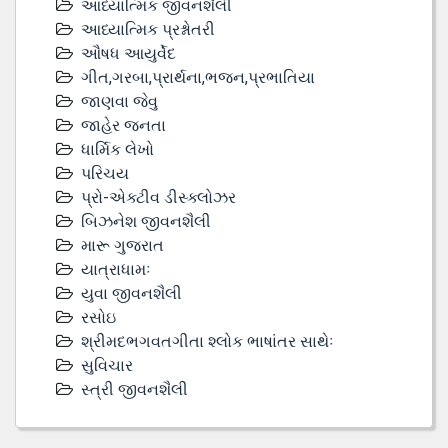
આધ્યાત્મિક જીવનશૈલી
આધ્યાત્મિક પ્રશ્નોતરી
ઔષધ આયુર્વેદ
ગીત,ગરબા,પ્રાર્થના,ભજન,પ્રભાતિયા
જાણવા જેવુ
જાહેર જનતા
ધાર્મિક લેખો
પરિચય
પ્રો-એક્ટીવ ડીસ્‍ક્લોઝર
બિઝનેશ જીવનશૈલી
મારૂ ગુજરાત
યાત્રાધામઃ
યુવા જીવનશૈલી
રસોઇ
શ્રીમદભગવતગીતા શ્લોક ભાષાંતર સાથેઃ
સુવિચાર
સ્ત્રી જીવનશૈલી