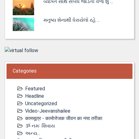
વ્યક્તિ સાથે સંબંધ જોડતી વેળા શું ...
મનુષ્ય શેનાથી ધેરાયેલો રહે ...
Categories
Featured
Headline
Uncategorized
Video-Jeevanshailee
कामसूत्र - कामोत्तेजक जीवन का नया तरीका
ૐ નમઃ શિવાય
અન્ય...