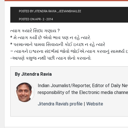
POSTED BY JITENDRA RAVIA , JEEVANSHAILEE
POSTED ON APR - 2 - 2014
ત્યાગ કયારે સિધ્ધ ગણાય ?
* મે ત્યાગ કર્યો છે એવો ભાવ પણ ન રહે ત્યારે.
* પરમાત્માને પામવા સિવાયની કોઈ ઇચ્છા ન રહે ત્યારે
– ત્યાગને ઇશ્વરના સંદર્ભમાં જોવો જોઈએ.ત્યાગ કરવાનું સામર્થ્ય ઇ
-આપણે કશુજ નથી પછી ત્યાગ શેનો કરવાનો.
By
Jitendra Ravia
Indian Journalist/Reporter, Editor of Daily N
responsibility of the Electronic media channe
Jitendra Ravia's profile
|
Website