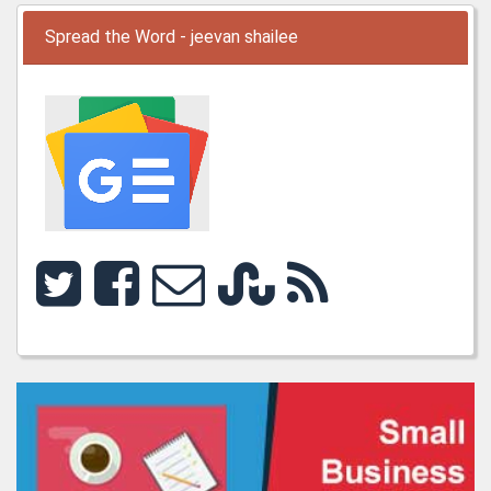
Spread the Word - jeevan shailee