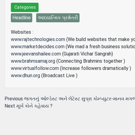
Categories
Headline
આધ્યાત્મિક પ્રશ્નોતરી
Websites :
www.rajtechnologies.com
(We build websites that make y
www.marketdecides.com
(We mad a fresh business soluti
www.jeevanshailee.com
(Gujarati Vichar Sangrah)
www.brahmsamaj.org
(Connecting Brahmins together )
www.virtualfollow.com
(Increase followers dramatically )
www.dhun.org
(Broadcast Live )
Post
Previous
Previous
જગતનું ઓલ્ડેસ્ટ અને લેટેસ્ટ સુપ્રા કોમ્પ્યુટર-માનવ મગ
Next
post:
Next
મૂર્ખ કોને કહેવાય ?
navigation
post: