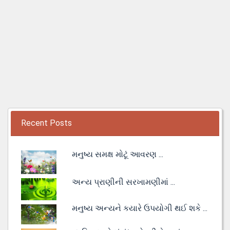
Recent Posts
મનુષ્ય સમક્ષ મોટૂં આવરણ ...
અન્ય પ્રાણીની સરખામણીમાં ...
મનુષ્ય અન્યને કયારે ઉપયોગી થઈ શકે ...