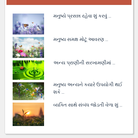
મનુષ્યે પ્રસન્ન રહેવા શું કરવું ...
મનુષ્ય સમક્ષ મોટૂં આવરણ ...
અન્ય પ્રાણીની સરખામણીમાં ...
મનુષ્ય અન્યને કયારે ઉપયોગી થઈ
શકે ...
વ્યક્તિ સાથે સંબંધ જોડતી વેળા શું ...