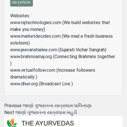
યાત્રાધામઃ
Websites :
www.rajtechnologies.com
(We build websites that
make you money)
www.marketdecides.com
(We mad a fresh business
solutions)
www.jeevanshailee.com
(Gujarati Vichar Sangrah)
www.brahmsamaj.org
(Connecting Brahmins together
)
www.virtualfollow.com
(Increase followers
dramatically )
www.dhun.org
(Broadcast Live )
Post
Previous
Previous
જાણો ગુજરાતના યાત્રાધામ:પાલિતાણા
Next
post:
Next
જાણો ગુજરાતના યાત્રાધામઃમહુડી
navigation
post: