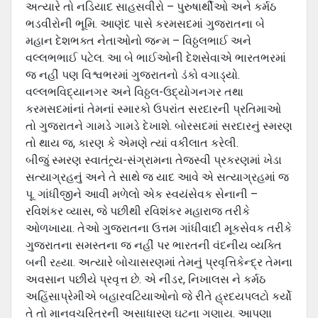
અત્યારે તો નડિયાદ સાહસવીરો – પુરુષાર્થીઓ અને કર્મઠ
ભડવીરોની ભૂમિ. આણંદ પાસે કરમસદમાં ગુજરાતના બે
મહાન દેશભક્ત નેતાઓનો જન્મ – વિઠ્ઠલભાઈ અને
વલ્લભભાઈ પટેલ. આ બે ભાઈઓની દેશસેવાએ ભારતભરમાં
જ નહીં પણ વિશ્વભરમાં ગુજરાતનો ડંકો વગાડ્યો.
વલ્લભવિદ્યાનગર અને વિઠ્ઠલ-‍ઉદ્યોગનગર તથા
કરમસદમાંનાં તેમનાં સ્મારકો ઉપરાંત સરદારની પ્રતિમાઓ
તો ગુજરાતને ગામડે ગામડે દેખાશે. બોરસદમાં સરદારનું સ્મરણ
તો થાય જ, કારણ કે એમણે ત્યાં વકીલાત કરેલી.
બીજું સ્મરણ સ્વાતંત્ર્ય-સંગ્રામના તેજસ્વી પ્રકરણમાં ખેડા
સત્યાગ્રહનું અને તે સાથે જ યાદ આવે એ સત્યાગ્રહમાં જ
પૂ. ગાંધીજીને આવી મળેલો એક સ્વયંસેવક સેનાની –
રવિશંકર વ્યાસ, જે પછીથી રવિશંકર મહારાજ તરીકે
ઓળખાયા. તેઓ ગુજરાતના ઉત્તમ ગાંધીવાદી મૂકસેવક તરીકે
ગુજરાતના સમસ્તના જ નહીં પર ભારતની વંદનીય વ્યક્તિ
બની રહ્યા. અત્યારે બોચાસરણમાં તેમનું પ્રવૃત્તિકેન્દ્ર તેમના
અવસાન પછીયે પ્રવૃત્ત છે. એ નીડર, નિખાલસ ને કર્મઠ
અહિંસાપ્રેમીએ બહારવટિયાઓનો જે રીતે હ્રદયપલટો કર્યો
તે તો માનવચરિત્રની અસાધારણ ઘટના ગણાય. આપણા