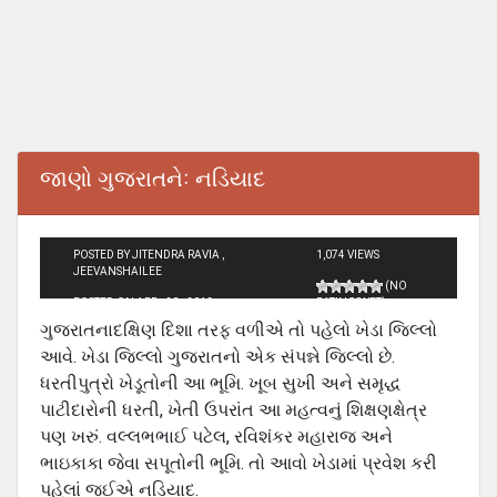
જાણો ગુજરાતનેઃ નડિયાદ
POSTED BY JITENDRA RAVIA ,
1,074 VIEWS
JEEVANSHAILEE
(NO
POSTED ON APR - 20 - 2012
RATINGS YET)
ગુજરાતનાદક્ષિ‍ણ દિશા તરફ વળીએ તો પહેલો ખેડા જિલ્લો
આવે. ખેડા જિલ્લો ગુજરાતનો એક સંપન્ને જિલ્લો છે.
ધરતીપુત્રો ખેડૂતોની આ ભૂમિ. ખૂબ સુખી અને સમૃદ્ધ
પાટીદારોની ધરતી, ખેતી ઉપરાંત આ મહત્વનું શિક્ષણક્ષેત્ર
પણ ખરું. વલ્લભભાઈ પટેલ, રવિશંકર મહારાજ અને
ભાઇકાકા જેવા સપૂતોની ભૂમિ. તો આવો ખેડામાં પ્રવેશ કરી
પહેલાં જઈએ નડિયાદ.