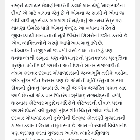
રાષ્ટ્રી યશાયર મેઘાણીભાઈની કલમે લખાયેલું ‘માણસાઈના
દીવા‘ એ માટે વાંચવા જેવું છે ને એમના જ સાથી ને એવા જ
ગાંધીવાદી મૂકસેવક બબલભાઈ મહેતાનું આત્મચરિત્ર પણ.
થામણા-ઉમરેઠ પાસે એમનું કેન્દ્ર. આ બધાના ચરિત્રો-
જીવનકાર્યો માનવતાનાં મૂઠી ઊંચેરાં શિખરોનાં દર્શન કરાવે છે.
એવા વ્યક્તિત્વોને ચરણે આપોઆપ માથું ઢળે છે.
નડિયાદની નજીકમાં જ વળી વસો ગામ. નાનકડું પણ
ધનધાન્યથી સમૃદ્ધ. પણ નોંધપાત્ર તો પુસ્તકાલય-પ્રવૃત્તિના
પ્રણેતા મોતીભાઈ અમીન અને દેશને ખાતર રાજગાદીનો
ત્યાગ કરનાર દરબાર ગોપાળદાસની જન્મભૂમિ તરીકે. વસોમાં
એક સુંદર જૈન દેરાસર પણ છે. એમાંની મૂર્તિ ઈસુના બારમા
સૈકાની હોવાનું મનાય છે. અહીં જ એક જર્જરિત મકાન યાદ
આપે છે ત્યાં એક વાર ઊતરેલા શ્રીમદ્ રાજચંદ્રની. વળી,
ધારનાથ-કોટેશ્વર મહાદેવ મંદિરોને કોટેશ્વરની દીવાલ પરનાં
આશરે દોઢસો વર્ષ પુરાણાં સુંદર ભીંતચિત્રો જોવા જેવાં છે.
દરબાર ગોપાળદાસની હવેલીની ઉત્કૃષ્ટ કોતરણી ગુજરાતની
કાષ્ઠતકલાના ઉત્તમ નમૂનારૂપ છે. આમ તો સ્વામી વિવેકાનંદ
પણ ભ્રમણ કરતાં ગુજરાત આવેલા ત્યારે મણિલાલ