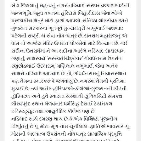
ખેડા જિલ્લાનું મહત્વનું નગર નડિયાદ. સરદાર વલ્લભભાઈની
જન્મભૂમિ. જૂના વખતમાં હરિદાસ બિહારીદાસ જેવાઓએ
પ્રજાકીય ક્ષેત્રે મોટો ફાળો આપેલો. સંનિષ્ઠા લોકસેવક અને
ગુજરાત સરકારના ભૂતપૂર્વ મુખ્યમંત્રી બાબુભાઈ જશભાઇ
પટેલની રાષ્ટ્રી ય સેવા નોંધ-પાત્ર છે. સંતરામ મહારાજનું એ
ધામ તો આજેય મંદિર ઉપરાંત લોકસેવા માટે વિખ્યાત છે. ગઈ
સદીના ઉતરાર્ધમાં ને આ સદીના આરંભે નડિયાદ સાક્ષરધામ
ગણાતું, સાક્ષરવર્ય ‘સરસ્વતીચંદ્રકાર‘ ગોવર્ધનરામ ઉપરાંત
રણછોડભાઈ ઉદયરામ, મણિલાલ નભુભાઈ, જેવા અનેક
સાક્ષરો નડિયાદે આપ્યાદ છે. તો, ગોવર્ધનરામનું નિવાસસ્થાન
પણ તેમના સ્મારકરૂપે જળવાયું છે. નગરમાં તેમની પ્રતિમા
મુકાઈ છે. ત્યાં અનેક હૉસ્પિ‍ટલો-કૉલેજો-ગુજરાતની કીડની
હૉસ્પિ‍ટલ અને હવે સ્વાયત્ત સંસ્થાની યુનિવર્સિટી સમકક્ષ
ગૌરવપ્રદ સ્થાન મેળવનાર ધર્મસિંહ દેસાઈ ટેકનિકલ
ઇન્સ્ટિટ્યૂટ તથા આયુર્વેદિક કૉલેજ પણ છે.
નડિયાદ સાથે સ્મરણ થાય છે કે એક વિશિષ્ટા પૂજનીય
વિભૂતિનું છે પૂ. મોટા. મૂળ નામ ચૂનીલાલ. જ્ઞાતિએ ભાવસાર. પૂ.
મોટાની અધ્યાત્મ ઉપરાંતની નોંધપાત્ર સામાજિક પ્રવૃત્તિ