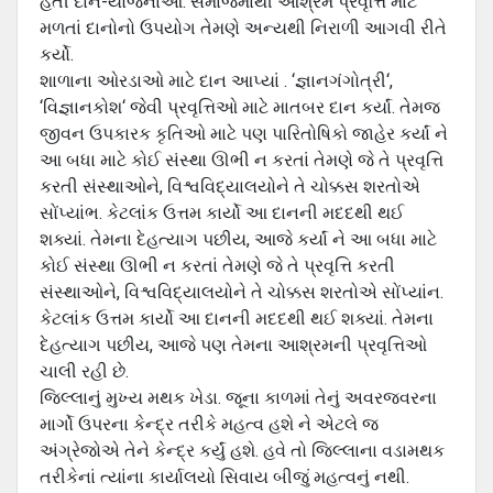
હતી દાન-યોજનાઓ. સમાજમાંથી આશ્રમ પ્રવૃત્તિ માટે
મળતાં દાનોનો ઉપયોગ તેમણે અન્યથી નિરાળી આગવી રીતે
કર્યો.
શાળાના ઓરડાઓ માટે દાન આપ્યાં . ‘જ્ઞાનગંગોત્રી‘,
‘વિજ્ઞાનકોશ‘ જેવી પ્રવૃત્તિઓ માટે માતબર દાન કર્યાં. તેમજ
જીવન ઉપકારક કૃતિઓ માટે પણ પારિતોષિકો જાહેર કર્યાં ને
આ બધા માટે કોઈ સંસ્થા ઊભી ન કરતાં તેમણે જે તે પ્રવૃત્તિ
કરતી સંસ્થાઓને, વિશ્વવિદ્યાલયોને તે ચોક્કસ શરતોએ
સોંપ્યાંભ. કેટલાંક ઉત્તમ કાર્યો આ દાનની મદદથી થઈ
શક્યાં. તેમના દેહત્યાગ પછીય, આજે કર્યાં ને આ બધા માટે
કોઈ સંસ્થા ઊભી ન કરતાં તેમણે જે તે પ્રવૃત્તિ કરતી
સંસ્થાઓને, વિશ્વવિદ્યાલયોને તે ચોક્કસ શરતોએ સોંપ્યાંન.
કેટલાંક ઉત્તમ કાર્યો આ દાનની મદદથી થઈ શક્યાં. તેમના
દેહત્યાગ પછીય, આજે પણ તેમના આશ્રમની પ્રવૃત્તિઓ
ચાલી રહી છે.
જિલ્લાનું મુખ્ય મથક ખેડા. જૂના કાળમાં તેનું અવરજવરના
માર્ગો ઉપરના કેન્દ્ર તરીકે મહત્વ હશે ને એટલે જ
અંગ્રેજોએ તેને કેન્દ્ર કર્યું હશે. હવે તો જિલ્લાના વડામથક
તરીકેનાં ત્યાંના કાર્યાલયો સિવાય બીજું મહત્વનું નથી.