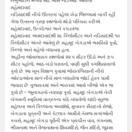
નભુભાઈને મળવા માટે ખાસ નડિઆદ આવેલા.
મહેમદાવાદ
નડિયાદથી નીચે ઊતરતાં પહેલાં ખેડા જિલ્લામાં બાકી રહી
ગેલા ઉત્તરના ત્રણ સ્થળોનો થોડો પરિચય કરીએ.
મહેમદાવાદ, ઉત્કંઠેશ્વર અને કપડવંજ.
મહેમદાવાદ અમદાવાદથી ૨૮ કિલોમીટર અને નડિયાદથી ૧૦
કિલોમીટર અંતરે આવેલું છે. મહમૂદ બેગડાએ ભમરિયો કૂવો,
કિલ્લો અને મહેલો બંધાવ્યા હતા.
અહીંના જોવાલાયક સ્થળોમાં ૨૨.૫ મીટર ઊંડો અને ૭.૫
મીટર પહોળો, આઠ ખંડો ધરાવતો, પાણી સુધી પગથિયાંવાળો
કૂવો છે. આ ખૂબ વિશાળ કૂવામાં ભોંયતળિયાની નીચે
ઓરડાઓના માળ નીચે માળ બંધાયેલા જોઈ હેરત પામી
જવાય છે. ગુજરાતમાં અને ભારતમાં આવો બીજો એક જ
કૂવો છે – જૂનાગઢનો નવઘણ કૂવો. મહમૂદ બેગડાએ તેની
બેગમની સ્મૃતિમાં વાત્રકના કાંઠે બંધાવેલો ચાંદો-સૂરજ
મહેલના અને કિલ્લાના અવશેષો, મુબારક સૈયદનો રોજો,
બેગડાના પુત્રની અને કેટલાક અમીરો તેમજ સગાંઓની
કબરો, મહમૂદ બેગડા પૂર્વેની એક પ્રાચીન વાવ, ગંગનાથ,
ભીમનાથ અને વૈજનાથનાં શિવમંદિરો, જૈન મંદિરો, જુમ્મા