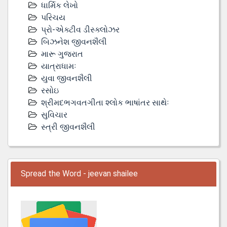
ધાર્મિક લેખો
પરિચય
પ્રો-એક્ટીવ ડીસ્‍ક્લોઝર
બિઝનેશ જીવનશૈલી
મારૂ ગુજરાત
યાત્રાધામઃ
યુવા જીવનશૈલી
રસોઇ
શ્રીમદભગવતગીતા શ્લોક ભાષાંતર સાથેઃ
સુવિચાર
સ્ત્રી જીવનશૈલી
Spread the Word - jeevan shailee