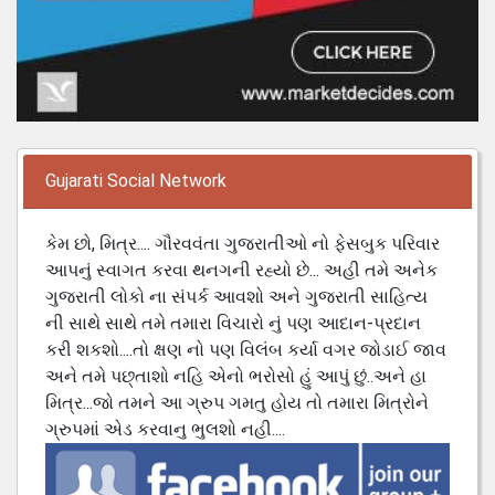
Gujarati Social Network
કેમ છો, મિત્ર.... ગૌરવવંતા ગુજરાતીઓ નો ફેસબુક પરિવાર
આપનું સ્વાગત કરવા થનગની રહ્યો છે... અહી તમે અનેક
ગુજરાતી લોકો ના સંપર્ક આવશો અને ગુજરાતી સાહિત્ય
ની સાથે સાથે તમે તમારા વિચારો નું પણ આદાન-પ્રદાન
કરી શકશો....તો ક્ષણ નો પણ વિલંબ કર્યા વગર જોડાઈ જાવ
અને તમે પછ્તાશો નહિ એનો ભરોસો હું આપું છું..અને હા
મિત્ર...જો તમને આ ગ્રુપ ગમતુ હોય તો તમારા મિત્રોને
ગ્રુપમાં એડ કરવાનુ ભુલશો નહી....