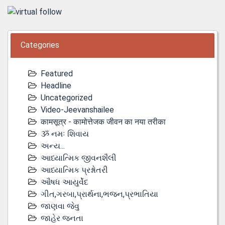
Categories
Featured
Headline
Uncategorized
Video-Jeevanshailee
कामसूत्र - कामोत्तेजक जीवन का नया तरीका
ૐ નમઃ શિવાય
અન્ય...
આધ્યાત્મિક જીવનશૈલી
આધ્યાત્મિક પ્રશ્નોતરી
ઔષધ આયુર્વેદ
ગીત,ગરબા,પ્રાર્થના,ભજન,પ્રભાતિયા
જાણવા જેવુ
જાહેર જનતા