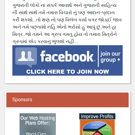
ગુજરાતી લોકો ના સંપર્ક આવશો અને ગુજરાતી સાહિત્ય
ની સાથે સાથે તમે તમારા વિચારો નું પણ આદાન-પ્રદાન
કરી શકશો....તો ક્ષણ નો પણ વિલંબ કર્યા વગર જોડાઈ જાવ
અને તમે પછ્તાશો નહિ એનો ભરોસો હું આપું છું..અને હા
મિત્ર...જો તમને આ ગ્રુપ ગમતુ હોય તો તમારા મિત્રોને
ગ્રુપમાં એડ કરવાનુ ભુલશો નહી....
Sponsors