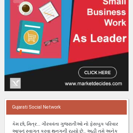
Gujarati Social Network
કેમ છો, મિત્ર.... ગૌરવવંતા ગુજરાતીઓ નો ફેસબુક પરિવાર
આપનું સ્વાગત કરવા થનગની રહ્યો છે... અહી તમે અનેક