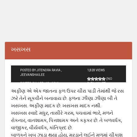
ખસખસ
POSTED BY JITENDRA RAVIA ,
1,828 VIEWS
JEEVANSHAILEE
(NO
POSTED ON APR - 19 - 2012
RATINGS YET)
અફીણ એ એક જાતના ફળ ઉપર ચીરા પાડી તેમાંથી જે રસ
ઝરે તેને સૂકવીને બનાવાય છે. ફળના ઝીણા ઝીણા બી તે
ખસખસ. અફીણ માદક છે. ખસખસ માદક નથી.
ખસખસ સ્વાદે મધુર, તાસીરે ગરમ, પચવામાં ભારે, મળને
રોકનાર, વાતશામક, પિત્તશામક અને કફકર છે. તે બળવર્ધક,
વાજીકર, વીર્યવર્ધક, કાંતિપ્રદ છે.
બાળકને ખૂબ ઝાડા થયા હોય, મરડાને લઈને મળમાં ચીકાશ