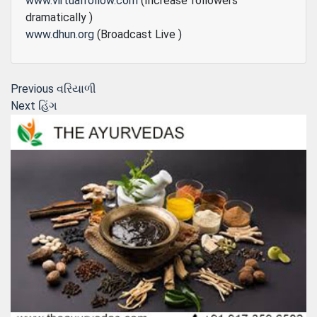
www.virtualfollow.com
(Increase followers
dramatically )
www.dhun.org
(Broadcast Live )
Post
Previous
Previous
વરિયાળી
Next
post:
Next
હિંગ
navigation
post: