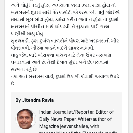
અને લોહી પડતું હોય, અપચાના કાચા ઝાડા થયા હોય તો
ખસખસને દૂધમાં સારી પેઠે લસોટી એકરસ કરી પાવું જોઈએ.
માથામાં ખૂબ ખોડો હોય, કેમેય કરીને જતો ન હોય તો દૂધમાં
ખસખસને પીસીને માથે ચોપડવી. તે સુકાયા પછી ગરમ
પાણીથી માથું ધોવું.
સુકલકડી, કૃશ, દુર્બળ બાળકોને પોષણ માટે ખસખસની ખીર
પીવરાવવી. ખીરમાં ખાંડને બદલે સાકર નાખવી.
લાડુ જેવા ભારે ખોરાકના પાચન માટે તેના ઉપર ખસખસ
લગાડવામાં આવે છે. તેથી દેખાવ સુંદર બને છે, પચવામાં
સરળતા રહે છે.
તલ અને ખસખસ વાટી, દૂધમાં ઉકાળી લેવાથી અવાજ ઉઘડે
છે.
By
Jitendra Ravia
Indian Journalist/Reporter, Editor of
Daily News Paper, Writer/author of
Magazine jeevanshailee, with