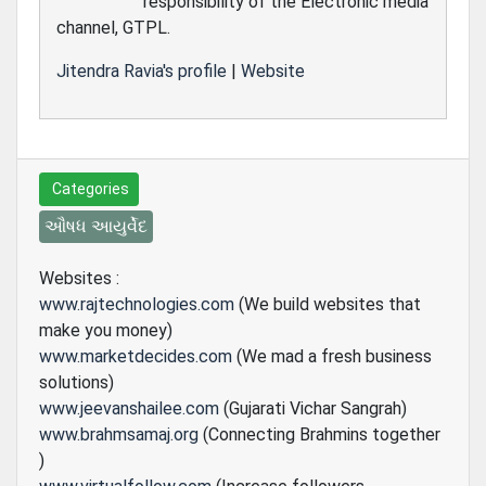
responsibility of the Electronic media
channel, GTPL.
Jitendra Ravia's profile
|
Website
Categories
ઔષધ આયુર્વેદ
Websites :
www.rajtechnologies.com
(We build websites that
make you money)
www.marketdecides.com
(We mad a fresh business
solutions)
www.jeevanshailee.com
(Gujarati Vichar Sangrah)
www.brahmsamaj.org
(Connecting Brahmins together
)