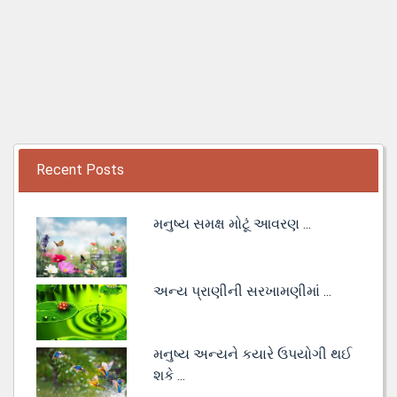
Recent Posts
મનુષ્ય સમક્ષ મોટૂં આવરણ ...
અન્ય પ્રાણીની સરખામણીમાં ...
મનુષ્ય અન્યને કયારે ઉપયોગી થઈ
શકે ...