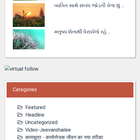
વ્યક્તિ સાથે સંબંધ જોડતી વેળા શું ...
મનુષ્ય શેનાથી ધેરાયેલો રહે ...
Categories
Featured
Headline
Uncategorized
Video-Jeevanshailee
कामसूत्र - कामोत्तेजक जीवन का नया तरीका