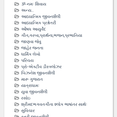
ૐ નમઃ શિવાય
અન્ય...
આધ્યાત્મિક જીવનશૈલી
આધ્યાત્મિક પ્રશ્નોતરી
ઔષધ આયુર્વેદ
ગીત,ગરબા,પ્રાર્થના,ભજન,પ્રભાતિયા
જાણવા જેવુ
જાહેર જનતા
ધાર્મિક લેખો
પરિચય
પ્રો-એક્ટીવ ડીસ્‍ક્લોઝર
બિઝનેશ જીવનશૈલી
મારૂ ગુજરાત
યાત્રાધામઃ
યુવા જીવનશૈલી
રસોઇ
શ્રીમદભગવતગીતા શ્લોક ભાષાંતર સાથેઃ
સુવિચાર
સ્ત્રી જીવનશૈલી