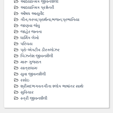
આધ્યાત્મિક જીવનશૈલી
આધ્યાત્મિક પ્રશ્નોતરી
ઔષધ આયુર્વેદ
ગીત,ગરબા,પ્રાર્થના,ભજન,પ્રભાતિયા
જાણવા જેવુ
જાહેર જનતા
ધાર્મિક લેખો
પરિચય
પ્રો-એક્ટીવ ડીસ્‍ક્લોઝર
બિઝનેશ જીવનશૈલી
મારૂ ગુજરાત
યાત્રાધામઃ
યુવા જીવનશૈલી
રસોઇ
શ્રીમદભગવતગીતા શ્લોક ભાષાંતર સાથેઃ
સુવિચાર
સ્ત્રી જીવનશૈલી