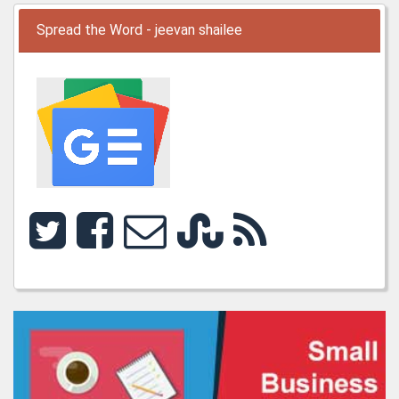
Spread the Word - jeevan shailee