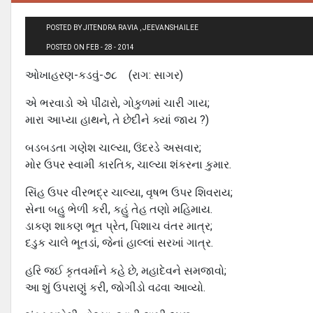
POSTED BY JITENDRA RAVIA , JEEVANSHAILEE
POSTED ON FEB - 28 - 2014
ઓખાહરણ-કડવું-૭૮ (રાગ: સાગર)
એ ભરવાડો એ પીંઢારો, ગોકુળમાં ચારી ગાય;
મારા આપ્યા હાથને, તે છેદીને ક્યાં જાય ?)
બડબડતા ગણેશ ચાલ્યા, ઉંદરડે અસવાર;
મોર ઉપર સ્વામી કારતિક, ચાલ્યા શંકરના કુમાર.
સિંહ ઉપર વીરભદ્ર ચાલ્યા, વૃષભ ઉપર શિવરાય;
સેના બહુ ભેળી કરી, કહું તેહ તણો મહિમાય.
ડાકણ શાકણ ભૂત પ્રેત, પિશાચ વંતર માત્ર;
દડુક ચાલે ભૂતડાં, જેનાં હાલ્લાં સરખાં ગાત્ર.
હરિ જઈ કૃતવર્માને કહે છે, મહાદેવને સમજાવો;
આ શું ઉપરાણું કરી, જોગીડો વઢવા આવ્યો.