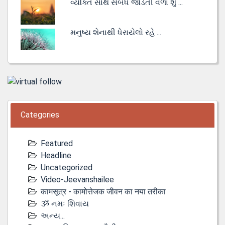
વ્યક્તિ સાથે સંબંધ જોડતી વેળા શું ...
મનુષ્ય શેનાથી ધેરાયેલો રહે ...
Categories
Featured
Headline
Uncategorized
Video-Jeevanshailee
कामसूत्र - कामोत्तेजक जीवन का नया तरीका
ૐ નમઃ શિવાય
અન્ય...