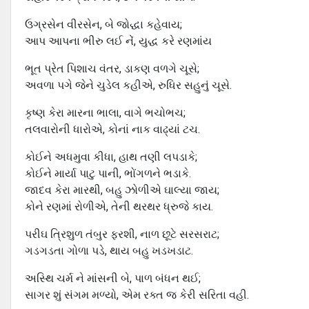
ઉગ્રસેન વીરસેન, બે જોદ્ધા કહેવાય;
આપ આપના ભીરુ લઈ નેં, યુદ્ધ કરે રણમાંય
ભૂત પ્રેત પિશાચ વંતર, ડાકણ વળગે ચૂસે;
અવળા પગે જેને ચુડેલ કહીએ, રુધિર સહુનું ચૂસે.
કૃષ્ણ કેરા મારના ભાલા, વાગે ભચોભચ;
તલવારોની ધારોએ, કોનાં નાક વાઢ્યાં ટચ.
કોઈને અધમુવા કીધા, હાથ તણી લપડાકે;
કોઈને માર્યા પાટુ પાની, ભોંગળને ભડાકે.
જાદવ કેરા મારથી, બહુ ઝોળીએ ઘાલ્યા જાય;
કોને રણમાં રોળીએ, તેની થરથર ધ્રુજે કાય.
પરીઘ ત્રિશુળ તંબુર ફરશી, નાળ છૂટે સરસરાટ;
ગડગડતા ગોળા પડે, થાય બહુ ખડખડાટ.
અસ્થિ ચર્મ ને માંસની બે, પાળ બંધન થઈ;
સાગર શું સંગમ મળ્યો, એમ રક્ત જ કેરી સરિતા વહી.