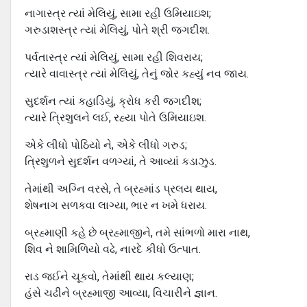
નાગાસ્ત્ર ત્યાં મેલિયું, સામા રહી ઉમિયાઇશ;
ગરુડાશસ્ત્ર ત્યાં મેલિયું, પોતે શ્રી જગદીશ.
પર્વતાસ્ત્ર ત્યાં મેલિયું, સામા રહી શિવરાય;
ત્યારે વાવાસ્ત્ર ત્યાં મેલિયું, તેનું જોર કહ્યું નવ જાય.
સુદર્શન ત્યાં કહાડિયું, ક્રોધ કરી જગદીશ;
ત્યારે ત્રિશુલને લઈ, રહ્યા પોતે ઉમિયાઇશ.
એકે લીધો પોઠિયો ને, એકે લીધો ગરુડ;
ત્રિશુળને સુદર્શન વળગ્યાં, તે આવ્યાં કડાઝુડ.
તેમાંથી અગ્નિ વરસે, તે બ્રહ્માંડ પ્રલય થાય,
શેષનાગ સળકવા લાગ્યા, ભાર ન ખમે ધરાય.
બ્રહ્માણી કહે છે બ્રહ્માજીને, તમે સાંભળો મારા નાથ,
શિવ ને શામિળિયો વઢે, નારદે કીધો ઉત્પાત.
રાડ જઈને ચૂકવો, તેમાંથી થાય કલ્યાણ;
હંસે ચઢીને બ્રહ્માજી આવ્યા, વિચારીને જ્ઞાન.