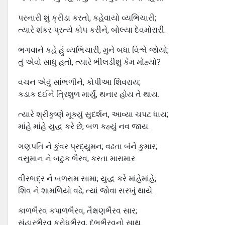
પરનારી શું ક્રીડા કરતો, કહેવાયો વ્યભિચારી;
ત્યારે શંકર પ્રત્યે કોપ કરીને, બોલ્યા દેવમોરારી.
ભગવાને કહે હું વ્યભિચારી, મુને બધા વિશ્વે જોયો;
તું એવો સાધુ હતો, ત્યારે ભીલડીશું કેમ મોહ્યો?
વચન એવું સાંભળીને, કોપીઆ શિવરાય;
કડાક દઈને ત્રિશુળ માર્યું, થનાર હોય તે થાય.
ત્યારે શ્રીકૃષ્ણે મૂક્યું સુદર્શન, આવ્યા ચપટ ધાય;
માંહે માંહે યુદ્ધ કરે છે, બળ કહ્યું નવ જાય.
ગણપતિ ને કુંવર પ્રદ્યુમન; વઢતા બંને કુમાર;
વસુમાન ને બટુક ભૈરવ, કરતા મારામાર.
વીરભદ્ર ને બળરામ સામા; યુદ્ધ કરે માંહેમાંહે;
શિવ ને શામળિયો વઢે; ત્યાં જોવા સરખું થાયે.
કાળભૈરવ કપાળભૈરવ, તૈક્ષણભૈરવ સાર;
સંહારભૈરવ ક્રોધભૈરવ, દંભભૈરવનો સાથ.