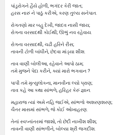
પાંડુરોગને હૈયે હોળી, ભગંદર કેરી જાત;
હરસ નારું ને પાઠું કરીએ, કરણ તુલ્ય સનેપાત.
રોગતણો માર બહુ દેખી, જાદવ નાસી જાય;
રોગના વરસાદથી કોઈથી; ઊભું નવ રહેવાય.
રોગના વરસાદથી, ચઢી હરિને રીસ;
તાવની ટોળી બાંધીને, છેદવા માંડ્યા શીશ.
તાવ વાણી બોલીઆ, રહેવાને આપો ઠામ;
તમે મુજને પેદા કરીને, ક્યાં મારો ભગવાન ?
પાપી તમે મૃત્યુલોકના, માનવીના લ્યો પ્રાણ;
તાવ કહે આ કથા સાંભળે, હરિહર કેરું જ્ઞાન.
મહારાજ ત્યાં અમે નહિ જઈએ, સાંભળો અશરણશરણ;
ચૈતર માસમાં સાંભળે, જે કોઈ ઓખાહરણ.
તેનાં સ્વપ્નાંતરમાં જાશો, તો છેદી નાખીશ શીશ;
તાવની વાણી સાંભળીને, બોલ્યા શ્રી જગદીશ.