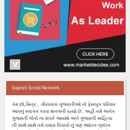
Gujarati Social Network
કેમ છો, મિત્ર.... ગૌરવવંતા ગુજરાતીઓ નો ફેસબુક પરિવાર
આપનું સ્વાગત કરવા થનગની રહ્યો છે... અહી તમે અનેક
ગુજરાતી લોકો ના સંપર્ક આવશો અને ગુજરાતી સાહિત્ય
ની સાથે સાથે તમે તમારા વિચારો નું પણ આદાન-પ્રદાન