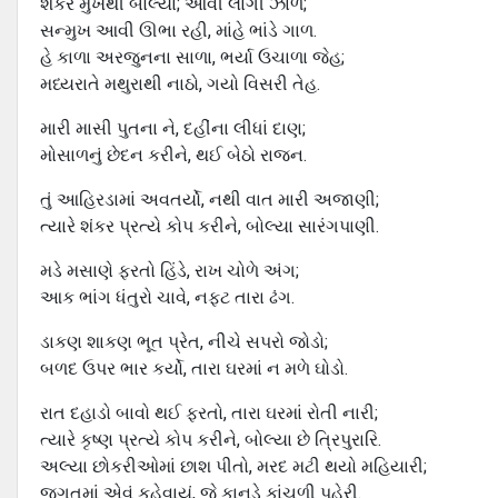
શંકર મુખેથી બોલ્યા; આવી લાગી ઝાળ;
સન્મુખ આવી ઊભા રહી, માંહે ભાંડે ગાળ.
હે કાળા અરજુનના સાળા, ભર્યા ઉચાળા જેહ;
મધ્યરાતે મથુરાથી નાઠો, ગયો વિસરી તેહ.
મારી માસી પુતના ને, દહીંના લીધાં દાણ;
મોસાળનું છેદન કરીને, થઈ બેઠો રાજન.
તું આહિરડામાં અવતર્યો, નથી વાત મારી અજાણી;
ત્યારે શંકર પ્રત્યે કોપ કરીને, બોલ્યા સારંગપાણી.
મડે મસાણે ફરતો હિંડે, રાખ ચોળે અંગ;
આક ભાંગ ધંતુરો ચાવે, નફટ તારા ઢંગ.
ડાકણ શાકણ ભૂત પ્રેત, નીચે સપરો જોડો;
બળદ ઉપર ભાર કર્યો, તારા ઘરમાં ન મળે ઘોડો.
રાત દહાડો બાવો થઈ ફરતો, તારા ઘરમાં રોતી નારી;
ત્યારે કૃષ્ણ પ્રત્યે કોપ કરીને, બોલ્યા છે ત્રિપુરારિ.
અલ્યા છોકરીઓમાં છાશ પીતો, મરદ મટી થયો મહિયારી;
જગતમાં એવું કહેવાયું, જે કાનુડે કાંચળી પહેરી.