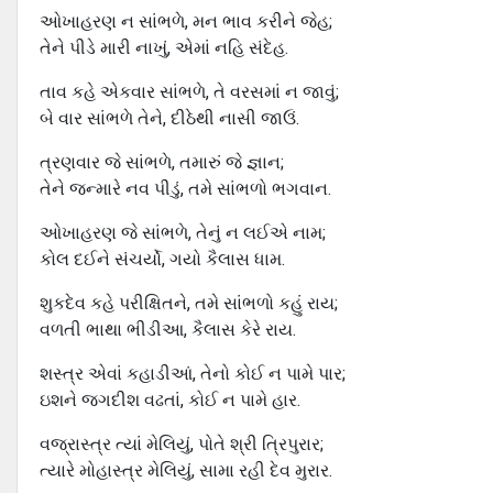
ઓખાહરણ ન સાંભળે, મન ભાવ કરીને જેહ;
તેને પીડે મારી નાખું, એમાં નહિ સંદેહ.
તાવ કહે એકવાર સાંભળે, તે વરસમાં ન જાવું;
બે વાર સાંભળે તેને, દીઠેથી નાસી જાઉં.
ત્રણવાર જે સાંભળે, તમારું જે જ્ઞાન;
તેને જન્મારે નવ પીડું, તમે સાંભળો ભગવાન.
ઓખાહરણ જે સાંભળે, તેનું ન લઈએ નામ;
કોલ દઈને સંચર્યો, ગયો કૈલાસ ધામ.
શુકદેવ કહે પરીક્ષિતને, તમે સાંભળો કહું રાય;
વળતી ભાથા ભીડીઆ, કૈલાસ કેરે રાય.
શસ્ત્ર એવાં કહાડીઆં, તેનો કોઈ ન પામે પાર;
ઇશને જગદીશ વઢતાં, કોઈ ન પામે હાર.
વજ્રાસ્ત્ર ત્યાં મેલિયું, પોતે શ્રી ત્રિપુરાર;
ત્યારે મોહાસ્ત્ર મેલિયું, સામા રહી દેવ મુરાર.