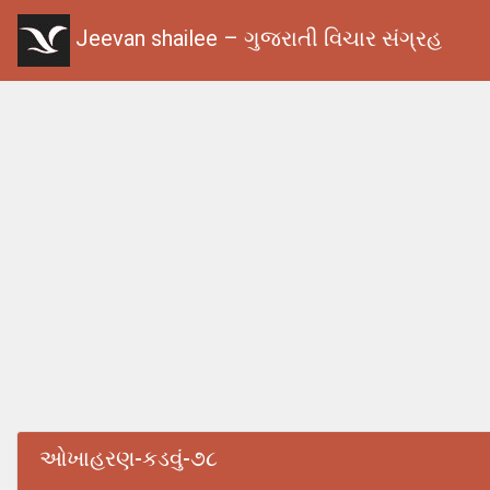
Jeevan shailee – ગુજરાતી વિચાર સંગ્રહ
ઓખાહરણ-કડવું-૭૮