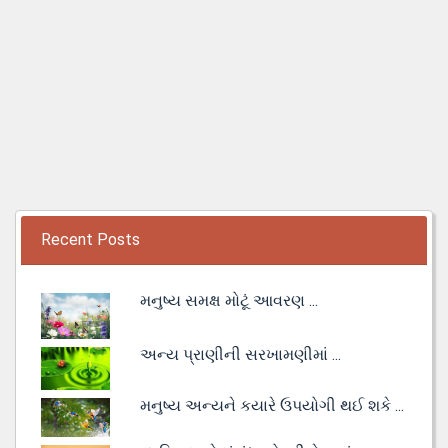
Recent Posts
મનુષ્ય સમક્ષ મોટૂં આવરણ ...
અન્ય પ્રાણીની સરખામણીમાં ...
મનુષ્ય અન્યને કયારે ઉપયોગી થઈ શકે ...