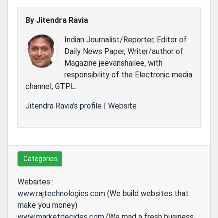
By
Jitendra Ravia
Indian Journalist/Reporter, Editor of
Daily News Paper, Writer/author of
Magazine jeevanshailee, with
responsibility of the Electronic media
channel, GTPL.
Jitendra Ravia's profile
|
Website
Categories
Websites :
www.rajtechnologies.com
(We build websites that
make you money)
www.marketdecides.com
(We mad a fresh business