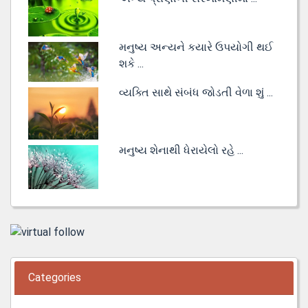
મનુષ્ય અન્યને કયારે ઉપયોગી થઈ
શકે ...
વ્યક્તિ સાથે સંબંધ જોડતી વેળા શું ...
મનુષ્ય શેનાથી ધેરાયેલો રહે ...
Categories