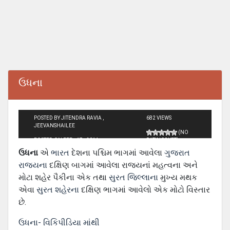
ઉધના
POSTED BY JITENDRA RAVIA ,
682 VIEWS
JEEVANSHAILEE
(NO
POSTED ON FEB - 17 - 2014
RATINGS YET)
ઉધના
એ
ભારત
દેશના પશ્ચિમ ભાગમાં આવેલા
ગુજરાત
રાજ્યના
દક્ષિણ બાગમાં આવેલા રાજ્યનાં મહત્વના અને
મોટા શહેર પૈકીના એક તથા
સુરત જિલ્લાના
મુખ્ય મથક
એવા
સુરત શહેરના
દક્ષિણ ભાગમાં આવેલો એક મોટો વિસ્તાર
છે.
ઉધના- વિકિપીડિયા માંથી