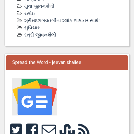
યુવા જીવનશૈલી
રસોઇ
શ્રીમદભગવતગીતા શ્લોક ભાષાંતર સાથેઃ
સુવિચાર
સ્ત્રી જીવનશૈલી
Spread the Word - jeevan shailee