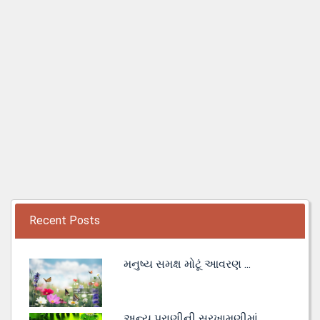
Recent Posts
મનુષ્ય સમક્ષ મોટૂં આવરણ ...
અન્ય પ્રાણીની સરખામણીમાં ...