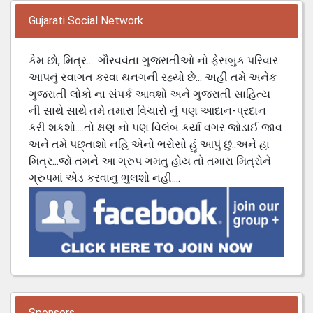
Gujarati Social Network
કેમ છો, મિત્ર.... ગૌરવવંતા ગુજરાતીઓ નો ફેસબુક પરિવાર
આપનું સ્વાગત કરવા થનગની રહ્યો છે... અહી તમે અનેક
ગુજરાતી લોકો ના સંપર્ક આવશો અને ગુજરાતી સાહિત્ય
ની સાથે સાથે તમે તમારા વિચારો નું પણ આદાન-પ્રદાન
કરી શકશો....તો ક્ષણ નો પણ વિલંબ કર્યા વગર જોડાઈ જાવ
અને તમે પછ્તાશો નહિ એનો ભરોસો હું આપું છું..અને હા
મિત્ર...જો તમને આ ગ્રુપ ગમતુ હોય તો તમારા મિત્રોને
ગ્રુપમાં એડ કરવાનુ ભુલશો નહી....
Sponsors