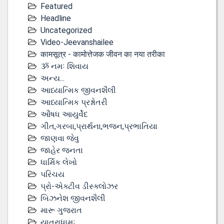
Featured
Headline
Uncategorized
Video-Jeevanshailee
कामसूत्र - कामोत्तेजक जीवन का नया तरीका
ૐ નમઃ શિવાય
અન્ય...
આધ્યાત્મિક જીવનશૈલી
આધ્યાત્મિક પ્રશ્નોતરી
ઔષધ આયુર્વેદ
ગીત,ગરબા,પ્રાર્થના,ભજન,પ્રભાતિયા
જાણવા જેવુ
જાહેર જનતા
ધાર્મિક લેખો
પરિચય
પ્રો-એક્ટીવ ડીસ્‍ક્લોઝર
બિઝનેશ જીવનશૈલી
મારૂ ગુજરાત
યાત્રાધામઃ