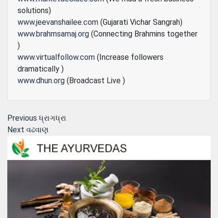
solutions)
www.jeevanshailee.com
(Gujarati Vichar Sangrah)
www.brahmsamaj.org
(Connecting Brahmins together
)
www.virtualfollow.com
(Increase followers
dramatically )
www.dhun.org
(Broadcast Live )
Post
Previous
Previous
ધ્રાગધ્રા
Next
post:
Next
વઢવાણ
navigation
post: