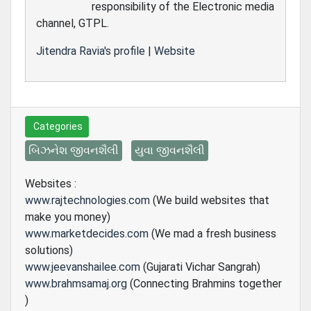
responsibility of the Electronic media
channel, GTPL.
Jitendra Ravia's profile
|
Website
Categories
બિઝનેશ જીવનશૈલી
યુવા જીવનશૈલી
Websites :
www.rajtechnologies.com
(We build websites that
make you money)
www.marketdecides.com
(We mad a fresh business
solutions)
www.jeevanshailee.com
(Gujarati Vichar Sangrah)
www.brahmsamaj.org
(Connecting Brahmins together
)