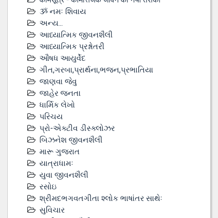
ૐ નમઃ શિવાય
અન્ય...
આધ્યાત્મિક જીવનશૈલી
આધ્યાત્મિક પ્રશ્નોતરી
ઔષધ આયુર્વેદ
ગીત,ગરબા,પ્રાર્થના,ભજન,પ્રભાતિયા
જાણવા જેવુ
જાહેર જનતા
ધાર્મિક લેખો
પરિચય
પ્રો-એક્ટીવ ડીસ્‍ક્લોઝર
બિઝનેશ જીવનશૈલી
મારૂ ગુજરાત
યાત્રાધામઃ
યુવા જીવનશૈલી
રસોઇ
શ્રીમદભગવતગીતા શ્લોક ભાષાંતર સાથેઃ
સુવિચાર