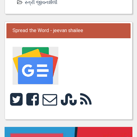
સ્ત્રી જીવનશૈલી
Spread the Word - jeevan shailee