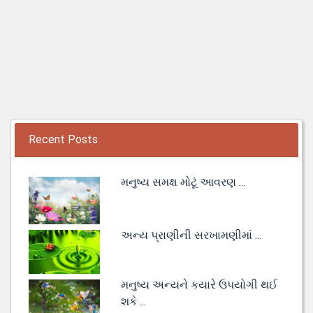
Recent Posts
મનુષ્ય સમક્ષ મોટૂં આવરણ ...
અન્ય પ્રાણીની સરખામણીમાં ...
મનુષ્ય અન્યને કયારે ઉપયોગી થઈ
શકે ...