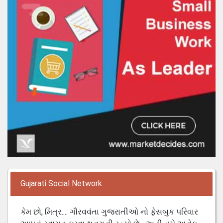
Gujarati Social Network
કેમ છો, મિત્ર.... ગૌરવવંતા ગુજરાતીઓ નો ફેસબુક પરિવાર