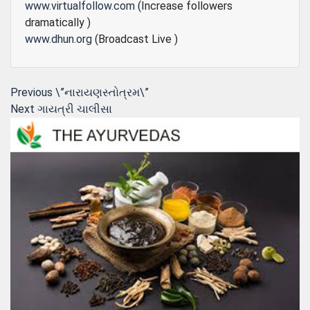
www.virtualfollow.com
(Increase followers
dramatically )
www.dhun.org
(Broadcast Live )
Post
Previous
Previous
\”નારાયણસ્તોત્રમ\”
Next
post:
Next
ગાયત્રી ચાલીસા
navigation
post: