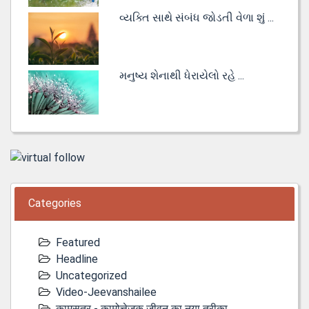
વ્યક્તિ સાથે સંબંધ જોડતી વેળા શું ...
મનુષ્ય શેનાથી ધેરાયેલો રહે ...
Categories
Featured
Headline
Uncategorized
Video-Jeevanshailee
कामसूत्र - कामोत्तेजक जीवन का नया तरीका