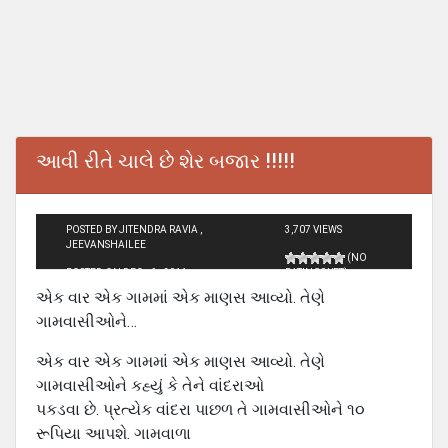
આવી રીતે ચાલે છે શેર બજાર !!!!!
POSTED BY JITENDRA RAVIA ,
3,707 VIEWS
JEEVANSHAILEE
(NO
POSTED ON DEC - 6 - 2011
RATINGS YET)
એક વાર એક ગામમાં એક માણસ આવ્યો. તેણે
ગામવાસીઓને…
એક વાર એક ગામમાં એક માણસ આવ્યો. તેણે
ગામવાસીઓને કહ્યું કે તેને વાંદરાઓ
પકડવા છે. પ્રત્યેક વાંદરા પાછળ તે ગામવાસીઓને ૧૦
રૂપિયા આપશે. ગામવાળા