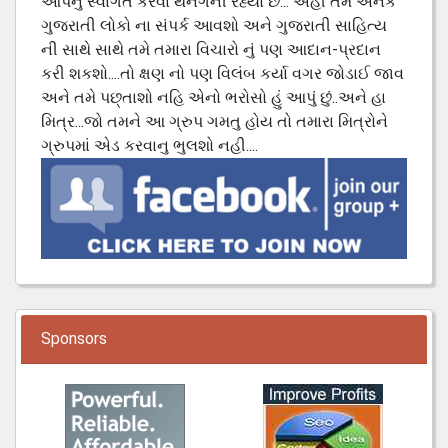
આપનું સ્વાગત કરવા થનગની રહ્યો છે... અહી તમે અનેક
ગુજરાતી લોકો ના સંપર્ક આવશો અને ગુજરાતી સાહિત્ય
ની સાથે સાથે તમે તમારા વિચારો નું પણ આદાન-પ્રદાન
કરી શકશો....તો ક્ષણ નો પણ વિલંબ કર્યા વગર જોડાઈ જાવ
અને તમે પછ્તાશો નહિ એનો ભરોસો હું આપું છું..અને હા
મિત્ર...જો તમને આ ગ્રુપ ગમતુ હોય તો તમારા મિત્રોને
ગ્રુપમાં એડ કરવાનુ ભુલશો નહી....
Sponsors