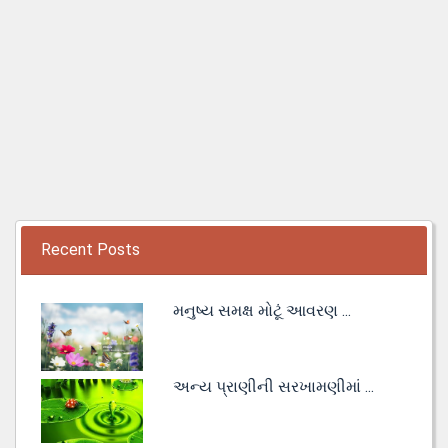
Recent Posts
મનુષ્ય સમક્ષ મોટૂં આવરણ ...
અન્ય પ્રાણીની સરખામણીમાં ...