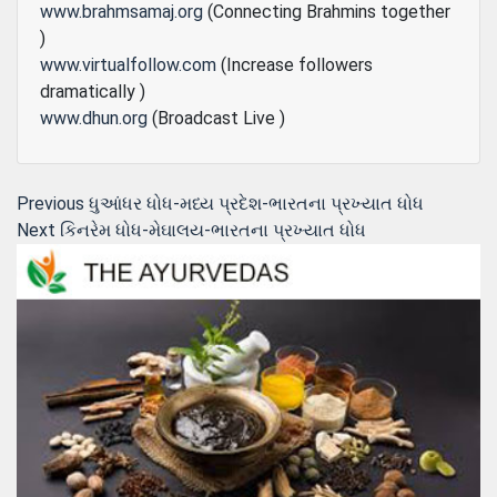
www.brahmsamaj.org
(Connecting Brahmins together
)
www.virtualfollow.com
(Increase followers
dramatically )
www.dhun.org
(Broadcast Live )
Post
Previous
Previous
ધુઆંધર ધોધ-મધ્ય પ્રદેશ-ભારતના પ્રખ્યાત ધોધ
Next
post:
Next
કિનરેમ ધોધ-મેઘાલય-ભારતના પ્રખ્યાત ધોધ
navigation
post: