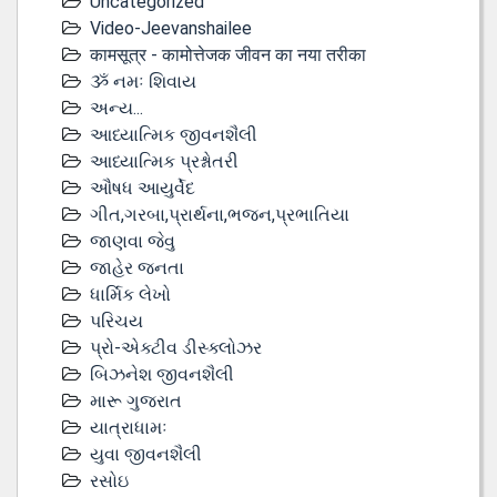
Uncategorized
Video-Jeevanshailee
कामसूत्र - कामोत्तेजक जीवन का नया तरीका
ૐ નમઃ શિવાય
અન્ય...
આધ્યાત્મિક જીવનશૈલી
આધ્યાત્મિક પ્રશ્નોતરી
ઔષધ આયુર્વેદ
ગીત,ગરબા,પ્રાર્થના,ભજન,પ્રભાતિયા
જાણવા જેવુ
જાહેર જનતા
ધાર્મિક લેખો
પરિચય
પ્રો-એક્ટીવ ડીસ્‍ક્લોઝર
બિઝનેશ જીવનશૈલી
મારૂ ગુજરાત
યાત્રાધામઃ
યુવા જીવનશૈલી
રસોઇ