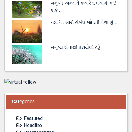
મનુષ્ય અન્યને કયારે ઉપયોગી થઈ
શકે ...
વ્યક્તિ સાથે સંબંધ જોડતી વેળા શું ...
મનુષ્ય શેનાથી ધેરાયેલો રહે ...
Categories
Featured
Headline