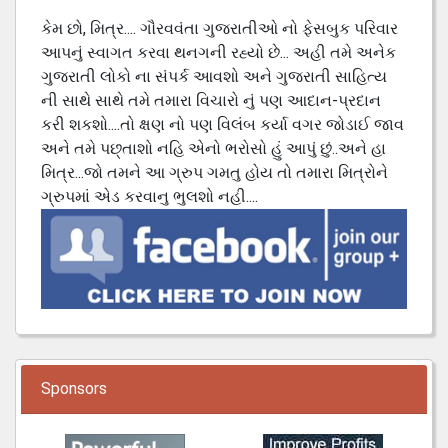
કેમ છો, મિત્ર.... ગૌરવવંતા ગુજરાતીઓ નો ફેસબુક પરિવાર
આપનું સ્વાગત કરવા થનગની રહ્યો છે... અહી તમે અનેક
ગુજરાતી લોકો ના સંપર્ક આવશો અને ગુજરાતી સાહિત્ય
ની સાથે સાથે તમે તમારા વિચારો નું પણ આદાન-પ્રદાન
કરી શકશો....તો ક્ષણ નો પણ વિલંબ કર્યા વગર જોડાઈ જાવ
અને તમે પછ્તાશો નહિ એનો ભરોસો હું આપું છું..અને હા
મિત્ર...જો તમને આ ગ્રુપ ગમતુ હોય તો તમારા મિત્રોને
ગ્રુપમાં એડ કરવાનુ ભુલશો નહી....
Sponsors