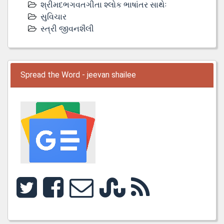
શ્રીમદભગવતગીતા શ્લોક ભાષાંતર સાથેઃ
સુવિચાર
સ્ત્રી જીવનશૈલી
Spread the Word - jeevan shailee