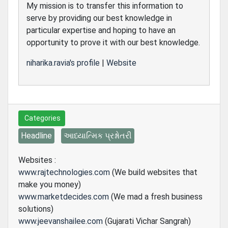
My mission is to transfer this information to
serve by providing our best knowledge in
particular expertise and hoping to have an
opportunity to prove it with our best knowledge.
niharika.ravia's profile
|
Website
Categories
Headline
આધ્યાત્મિક પ્રશ્નોતરી
Websites :
www.rajtechnologies.com
(We build websites that
make you money)
www.marketdecides.com
(We mad a fresh business
solutions)
www.jeevanshailee.com
(Gujarati Vichar Sangrah)