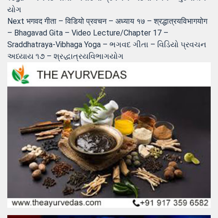
યોગ
Next
Next
भगवद गीता – विडियो प्रवचन – अध्याय १७ – श्रद्धात्रयविभागयोग
post:
– Bhagavad Gita – Video Lecture/Chapter 17 –
Sraddhatraya-Vibhaga Yoga – ભગવદ ગીતા – વિડિયો પ્રવચન
અધ્યાય ૧૭ – શ્રદ્ધાત્રયવિભાગયોગ