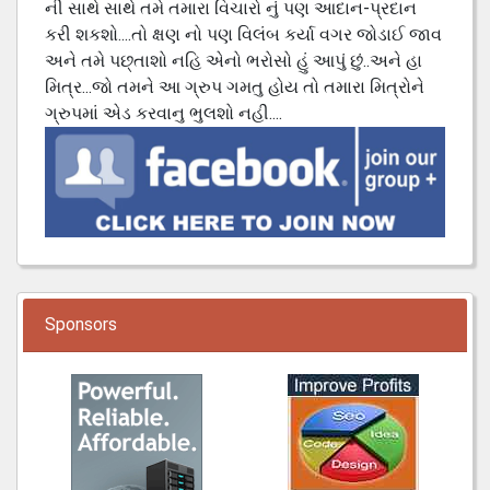
ની સાથે સાથે તમે તમારા વિચારો નું પણ આદાન-પ્રદાન
કરી શકશો....તો ક્ષણ નો પણ વિલંબ કર્યા વગર જોડાઈ જાવ
અને તમે પછ્તાશો નહિ એનો ભરોસો હું આપું છું..અને હા
મિત્ર...જો તમને આ ગ્રુપ ગમતુ હોય તો તમારા મિત્રોને
ગ્રુપમાં એડ કરવાનુ ભુલશો નહી....
Sponsors