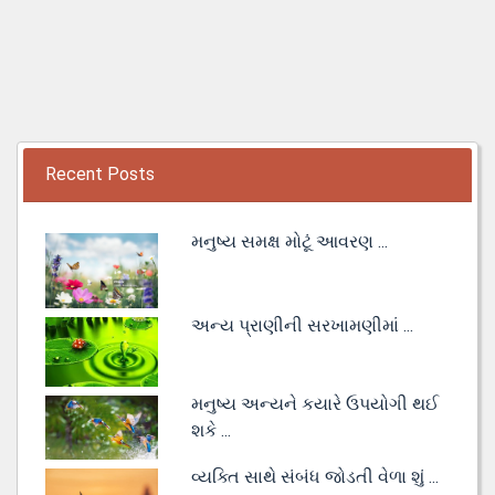
Recent Posts
મનુષ્ય સમક્ષ મોટૂં આવરણ ...
અન્ય પ્રાણીની સરખામણીમાં ...
મનુષ્ય અન્યને કયારે ઉપયોગી થઈ
શકે ...
વ્યક્તિ સાથે સંબંધ જોડતી વેળા શું ...