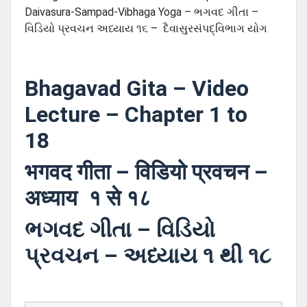
Daivasura-Sampad-Vibhaga Yoga – ભગવદ ગીતા –
વિડિયો પ્રવચન અધ્યાય ૧૬ – દૈવાસુરસંપદ્વિભાગ યોગ
Bhagavad Gita – Video
Lecture – Chapter 1 to
18
भगवद गीता – विडियो प्रवचन –
अध्याय १ से १८
ભગવદ ગીતા – વિડિયો
પ્રવચન – અધ્યાય ૧ થી ૧૮