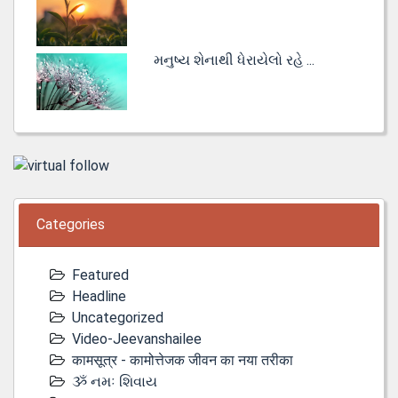
મનુષ્ય શેનાથી ધેરાયેલો રહે ...
Categories
Featured
Headline
Uncategorized
Video-Jeevanshailee
कामसूत्र - कामोत्तेजक जीवन का नया तरीका
ૐ નમઃ શિવાય