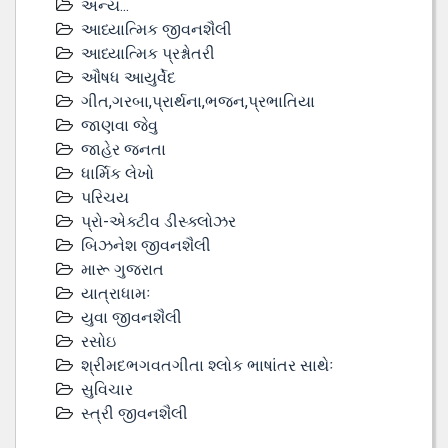
અન્ય...
આધ્યાત્મિક જીવનશૈલી
આધ્યાત્મિક પ્રશ્નોતરી
ઔષધ આયુર્વેદ
ગીત,ગરબા,પ્રાર્થના,ભજન,પ્રભાતિયા
જાણવા જેવુ
જાહેર જનતા
ધાર્મિક લેખો
પરિચય
પ્રો-એક્ટીવ ડીસ્‍ક્લોઝર
બિઝનેશ જીવનશૈલી
મારૂ ગુજરાત
યાત્રાધામઃ
યુવા જીવનશૈલી
રસોઇ
શ્રીમદભગવતગીતા શ્લોક ભાષાંતર સાથેઃ
સુવિચાર
સ્ત્રી જીવનશૈલી