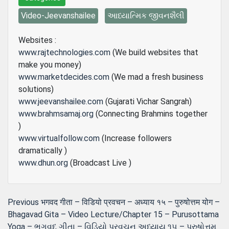
Video-Jeevanshailee
આધ્યાત્મિક જીવનશૈલી
Websites :
www.rajtechnologies.com
(We build websites that
make you money)
www.marketdecides.com
(We mad a fresh business
solutions)
www.jeevanshailee.com
(Gujarati Vichar Sangrah)
www.brahmsamaj.org
(Connecting Brahmins together
)
www.virtualfollow.com
(Increase followers
dramatically )
www.dhun.org
(Broadcast Live )
Post
Previous
Previous
भगवद गीता – विडियो प्रवचन – अध्याय १५ – पुरुषोत्तम योग –
post:
Bhagavad Gita – Video Lecture/Chapter 15 – Purusottama
navigation
Yoga – ભગવદ ગીતા – વિડિયો પ્રવચન અધ્યાય ૧૫ – પુરુષોત્તમ