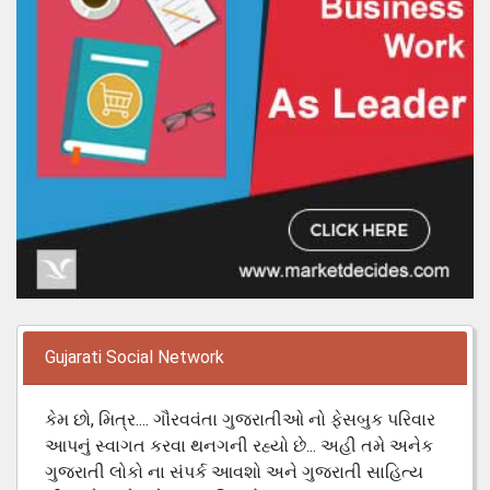
Gujarati Social Network
કેમ છો, મિત્ર.... ગૌરવવંતા ગુજરાતીઓ નો ફેસબુક પરિવાર
આપનું સ્વાગત કરવા થનગની રહ્યો છે... અહી તમે અનેક
ગુજરાતી લોકો ના સંપર્ક આવશો અને ગુજરાતી સાહિત્ય