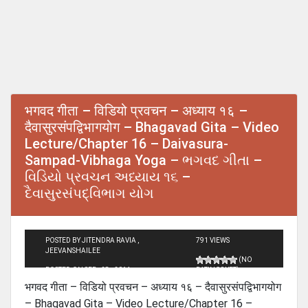
भगवद गीता – विडियो प्रवचन – अध्याय १६ –
दैवासुरसंपद्विभागयोग – Bhagavad Gita – Video
Lecture/Chapter 16 – Daivasura-
Sampad-Vibhaga Yoga – ભગવદ ગીતા –
વિડિયો પ્રવચન અધ્યાય ૧૬ –
દૈવાસુરસંપદ્વિભાગ યોગ
POSTED BY JITENDRA RAVIA ,
791 VIEWS
JEEVANSHAILEE
(NO
POSTED ON SEP - 28 - 2014
RATINGS YET)
भगवद गीता – विडियो प्रवचन – अध्याय १६ – दैवासुरसंपद्विभागयोग
– Bhagavad Gita – Video Lecture/Chapter 16 –