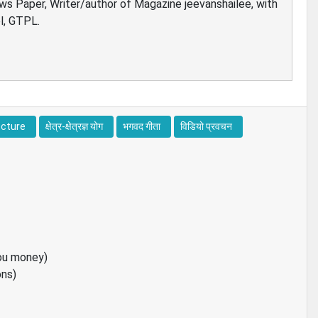
ews Paper, Writer/author of Magazine jeevanshailee, with
l, GTPL.
ecture
क्षेत्र-क्षेत्रज्ञ योग
भगवद गीता
विडियो प्रवचन
ou money)
ons)