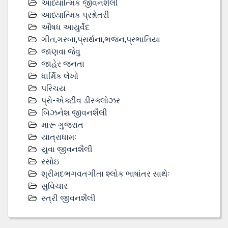
આધ્યાત્મિક જીવનશૈલી
આધ્યાત્મિક પ્રશ્નોતરી
ઔષધ આયુર્વેદ
ગીત,ગરબા,પ્રાર્થના,ભજન,પ્રભાતિયા
જાણવા જેવુ
જાહેર જનતા
ધાર્મિક લેખો
પરિચય
પ્રો-એક્ટીવ ડીસ્‍ક્લોઝર
બિઝનેશ જીવનશૈલી
મારૂ ગુજરાત
યાત્રાધામઃ
યુવા જીવનશૈલી
રસોઇ
શ્રીમદભગવતગીતા શ્લોક ભાષાંતર સાથેઃ
સુવિચાર
સ્ત્રી જીવનશૈલી