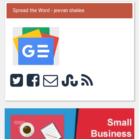
Spread the Word - jeevan shailee