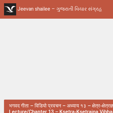
Jeevan shailee – ગુજરાતી વિચાર સંગ્રહ
भगवद गीता – विडियो प्रवचन – अध्याय १३ – क्षेत्र-क्षे
Lecture/Chapter 13 – Ksetra-Ksetrajna Vibh