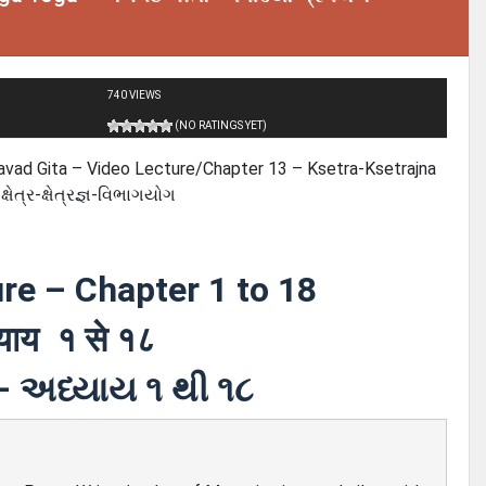
740 VIEWS
(NO RATINGS YET)
 – Bhagavad Gita – Video Lecture/Chapter 13 – Ksetra-Ksetrajna
ત્ર-ક્ષેત્રજ્ઞ-વિભાગયોગ
re – Chapter 1 to 18
याय १ से १८
– અધ્યાય ૧ થી ૧૮