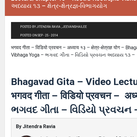
અધ્યાય ૧૩ – ક્ષેત્ર-ક્ષેત્રજ્ઞ-વિભાગયોગ
POSTED BY JITENDRA RAVIA , JEEVANSHAILEE
POSTED ON SEP - 25 - 2014
भगवद गीता – विडियो प्रवचन – अध्याय १३ – क्षेत्र-क्षेत्रज्ञ योग
Vibhaga Yoga – ભગવદ ગીતા – વિડિયો પ્રવચન અધ્યાય ૧૩ – ક્ષે
Bhagavad Gita – Video Lectu
भगवद गीता – विडियो प्रवचन – अध्
ભગવદ ગીતા – વિડિયો પ્રવચન 
By
Jitendra Ravia