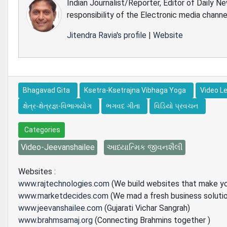
Indian Journalist/Reporter, Editor of Daily N
responsibility of the Electronic media channe
Jitendra Ravia's profile
|
Website
Bhagavad Gita
Ksetra-Ksetrajna Vibhaga Yoga
Video L
ક્ષેત્ર-ક્ષેત્રજ્ઞ-વિભાગયોગ
ભગવદ ગીતા
વિડિયો પ્રવચન
Categories
Video-Jeevanshailee
આધ્યાત્મિક જીવનશૈલી
Websites :
www.rajtechnologies.com
(We build websites that make y
www.marketdecides.com
(We mad a fresh business soluti
www.jeevanshailee.com
(Gujarati Vichar Sangrah)
www.brahmsamaj.org
(Connecting Brahmins together )