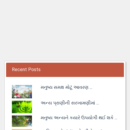
Recent Posts
મનુષ્ય સમક્ષ મોટૂં આવરણ ...
અન્ય પ્રાણીની સરખામણીમાં ...
મનુષ્ય અન્યને કયારે ઉપયોગી થઈ શકે ...