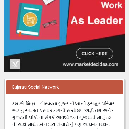
Gujarati Social Network
કેમ છો, મિત્ર.... ગૌરવવંતા ગુજરાતીઓ નો ફેસબુક પરિવાર
આપનું સ્વાગત કરવા થનગની રહ્યો છે... અહી તમે અનેક
ગુજરાતી લોકો ના સંપર્ક આવશો અને ગુજરાતી સાહિત્ય
ની સાથે સાથે તમે તમારા વિચારો નું પણ આદાન-પ્રદાન