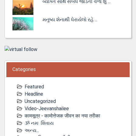
વ્યક્તિ સાથે સંબંધ જોડતી વેળા શું ...
મનુષ્ય શેનાથી ધેરાયેલો રહે ...
Categories
Featured
Headline
Uncategorized
Video-Jeevanshailee
कामसूत्र - कामोत्तेजक जीवन का नया तरीका
ૐ નમઃ શિવાય
અન્ય...