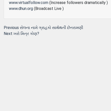
www.virtualfollow.com
(Increase followers dramatically )
www.dhun.org
(Broadcast Live )
Post
Previous
Previous
સેલના નામે ગ્રાહકો સાથેથતી છેતરામણી
Next
post:
Next
ખરો મિત્ર કોણ?
navigation
post: