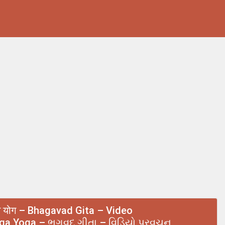
त्रज्ञ योग – Bhagavad Gita – Video
aga Yoga – ભગવદ ગીતા – વિડિયો પ્રવચન