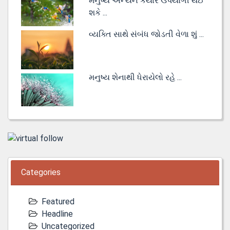
મનુષ્ય અન્યને કયારે ઉપયોગી થઈ
શકે ...
વ્યક્તિ સાથે સંબંધ જોડતી વેળા શું ...
મનુષ્ય શેનાથી ધેરાયેલો રહે ...
Categories
Featured
Headline
Uncategorized