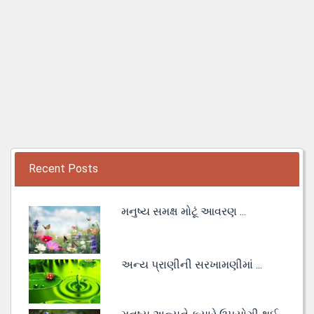
Recent Posts
મનુષ્ય સમક્ષ મોટૂં આવરણ ...
અન્ય પ્રાણીની સરખામણીમાં ...