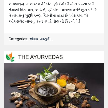
શાકભાજી, અનાજ વગેરે લેતા હોઈએ છીએ તે પચ્યા પછી
તેમાંથી વિટામિન, આયર્ન, પ્રોટીન, મિનરલ વગેરે છૂટા પડે છે.
તે તમામનું શુદ્ધિકરણ કિડનીમાં થાય છે. ખોરાકમાં જો
ઓકસલેટ નામનું તત્ત્વ વધારે હોય તો કિડની […]
Categories:
ઔષધ આયુર્વેદ
,