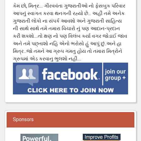
કેમ છો, મિત્ર.... ગૌરવવંતા ગુજરાતીઓ નો ફેસબુક પરિવાર
આપનું સ્વાગત કરવા થનગની રહ્યો છે... અહી તમે અનેક
ગુજરાતી લોકો ના સંપર્ક આવશો અને ગુજરાતી સાહિત્ય
ની સાથે સાથે તમે તમારા વિચારો નું પણ આદાન-પ્રદાન
કરી શકશો....તો ક્ષણ નો પણ વિલંબ કર્યા વગર જોડાઈ જાવ
અને તમે પછ્તાશો નહિ એનો ભરોસો હું આપું છું..અને હા
મિત્ર...જો તમને આ ગ્રુપ ગમતુ હોય તો તમારા મિત્રોને
ગ્રુપમાં એડ કરવાનુ ભુલશો નહી....
Sponsors