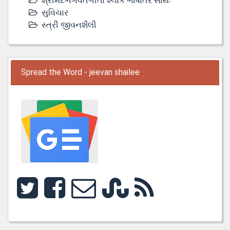
શ્રીમદભગવતગીતા શ્લોક ભાષાંતર સાથેઃ
સુવિચાર
સ્ત્રી જીવનશૈલી
Spread the Word - jeevan shailee