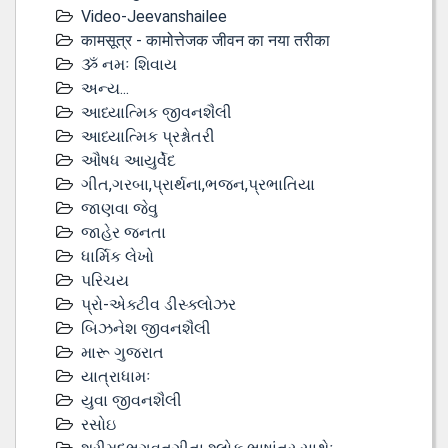
Video-Jeevanshailee
कामसूत्र - कामोत्तेजक जीवन का नया तरीका
ૐ નમઃ શિવાય
અન્ય...
આધ્યાત્મિક જીવનશૈલી
આધ્યાત્મિક પ્રશ્નોતરી
ઔષધ આયુર્વેદ
ગીત,ગરબા,પ્રાર્થના,ભજન,પ્રભાતિયા
જાણવા જેવુ
જાહેર જનતા
ધાર્મિક લેખો
પરિચય
પ્રો-એક્ટીવ ડીસ્‍ક્લોઝર
બિઝનેશ જીવનશૈલી
મારૂ ગુજરાત
યાત્રાધામઃ
યુવા જીવનશૈલી
રસોઇ