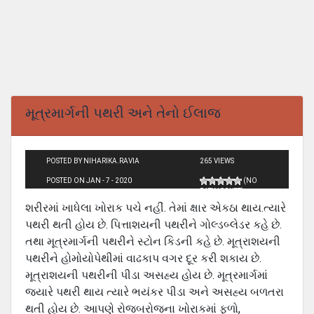
મૂત્રમાર્ગની પથરી અને તેનો ઈલાજ
POSTED BY NIHARIKA.RAVIA
265 VIEWS
POSTED ON JAN - 7 - 2020
(NO
RATINGS YET)
શરીરમાં ખાધેલા ખોરાક પચે નહીં. તેમાં ક્ષાર એકઠા થાય.ત્યારે
પથરી થતી હોય છે. પિત્તાશયની પથરીને ગોલ્ડબ્લેડર કહે છે.
તથા મૂત્રમાર્ગની પથરીને સ્ટોન કિડની કહે છે. મૂત્રાશયની
પથરીને હોમોયોપેથીમાં વાઢકાપ વગર દૂર કરી શકાય છે.
મૂત્રાશયની પથરીની પીડા અસહ્ય હોય છે. મૂત્રમાર્ગમાં
જયારે પથરી થાય ત્યારે ભયંકર પીડા અને અસહ્ય બળતરા
થતી હોય છે. આપણે રોજબરોજના ખોરાકમાં ફળો,