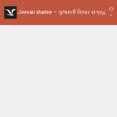
Jeevan shailee – ગુજરાતી વિચાર સંગ્રહ