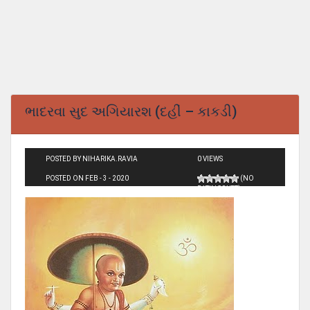
ભાદરવા સુદ અગિયારશ (દહીં – કાકડી)
POSTED BY NIHARIKA.RAVIA
0 VIEWS
POSTED ON FEB - 3 - 2020
(NO
RATINGS YET)