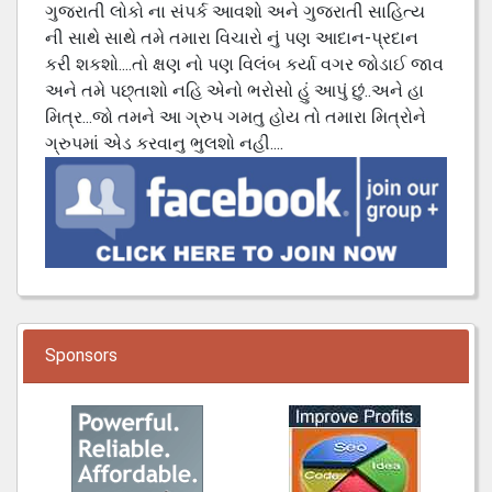
ગુજરાતી લોકો ના સંપર્ક આવશો અને ગુજરાતી સાહિત્ય
ની સાથે સાથે તમે તમારા વિચારો નું પણ આદાન-પ્રદાન
કરી શકશો....તો ક્ષણ નો પણ વિલંબ કર્યા વગર જોડાઈ જાવ
અને તમે પછ્તાશો નહિ એનો ભરોસો હું આપું છું..અને હા
મિત્ર...જો તમને આ ગ્રુપ ગમતુ હોય તો તમારા મિત્રોને
ગ્રુપમાં એડ કરવાનુ ભુલશો નહી....
Sponsors