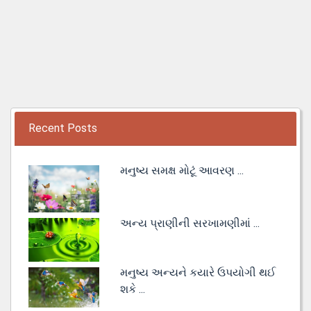
Recent Posts
મનુષ્ય સમક્ષ મોટૂં આવરણ ...
અન્ય પ્રાણીની સરખામણીમાં ...
મનુષ્ય અન્યને કયારે ઉપયોગી થઈ
શકે ...