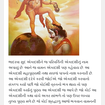
ભાદરવા સુદ એકાદશીને જ પરિવર્તિની એકાદશીનું નામ
અપાયું છે. આને જ વામન એકાદશી પણ કહેવાય છે. આ
એકાદશી મહાપુણ્યથી તથા સઘળાં પાપનો નાશ કરનારી છે.
આ એકાદશી દરેકે કરવી જોઈએ. જો એકાદશી કરવાનો
સંકલ્પ કર્યા પછી જો કોઈથી વ્રતનો ભંગ થાય તો પણ
એકાદશી કર્યાનું પુણ્ય આ એકાદશી જ આપે છે. જો કોઈ આ
એકાદશીની કથા વાંચે અગર સાંભળે તો પણ ઉપર લખ્યા
તુલ્ય પુણ્ય મળે છે. જે કોઈ શ્રદ્ધાળુ આજે ભગવાન વામનની