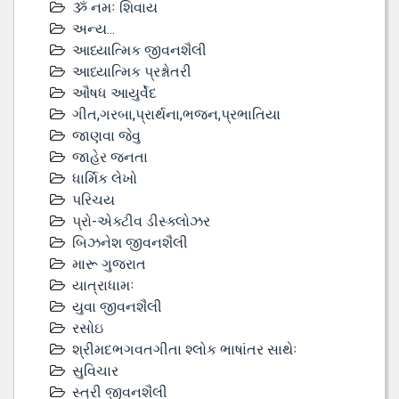
ૐ નમઃ શિવાય
અન્ય...
આધ્યાત્મિક જીવનશૈલી
આધ્યાત્મિક પ્રશ્નોતરી
ઔષધ આયુર્વેદ
ગીત,ગરબા,પ્રાર્થના,ભજન,પ્રભાતિયા
જાણવા જેવુ
જાહેર જનતા
ધાર્મિક લેખો
પરિચય
પ્રો-એક્ટીવ ડીસ્‍ક્લોઝર
બિઝનેશ જીવનશૈલી
મારૂ ગુજરાત
યાત્રાધામઃ
યુવા જીવનશૈલી
રસોઇ
શ્રીમદભગવતગીતા શ્લોક ભાષાંતર સાથેઃ
સુવિચાર
સ્ત્રી જીવનશૈલી