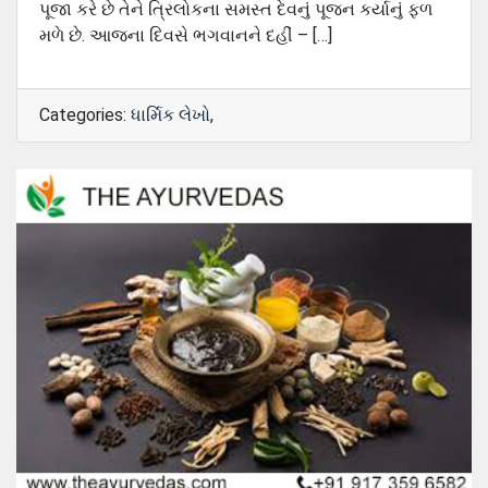
પૂજા કરે છે તેને ત્રિલોકના સમસ્ત દેવનું પૂજન કર્યાનું ફળ
મળે છે. આજના દિવસે ભગવાનને દહીં – […]
Categories:
ધાર્મિક લેખો
,