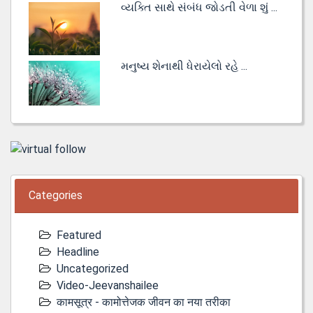
વ્યક્તિ સાથે સંબંધ જોડતી વેળા શું ...
મનુષ્ય શેનાથી ધેરાયેલો રહે ...
Categories
Featured
Headline
Uncategorized
Video-Jeevanshailee
कामसूत्र - कामोत्तेजक जीवन का नया तरीका