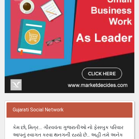
Gujarati Social Network
કેમ છો, મિત્ર.... ગૌરવવંતા ગુજરાતીઓ નો ફેસબુક પરિવાર
આપનું સ્વાગત કરવા થનગની રહ્યો છે... અહી તમે અનેક