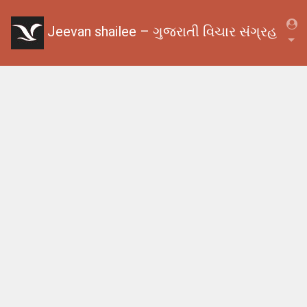
Jeevan shailee – ગુજરાતી વિચાર સંગ્રહ