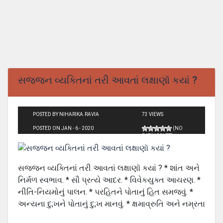
સજજન વ્યક્તિનાં તરી આવતાં લક્ષાણૉ કયાં ?
POSTED BY NIHARIKA.RAVIA
73 VIEWS
POSTED ON JAN - 6 - 2020
(NO
RATINGS YET)
સજજન વ્યક્તિનાં તરી આવતાં લક્ષાણૉ કયાં ? * શાંત અને
નિર્મળ સ્વભાવ. * સૌ પ્રત્યે આદર. * વિવેકયુક્ત આચરણ. *
નીતિ-નિયમોનું પાલન. * પરહિતને પોતાનું હિત સમજવું. *
અન્યના દુ;ખને પોતાનું દુ;ખ માનવું. * ક્ષમાવ્રુતિ અને નમ્રતા