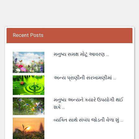
Recent Posts
મનુષ્ય સમક્ષ મોટૂં આવરણ ...
અન્ય પ્રાણીની સરખામણીમાં ...
મનુષ્ય અન્યને કયારે ઉપયોગી થઈ
શકે ...
વ્યક્તિ સાથે સંબંધ જોડતી વેળા શું ...