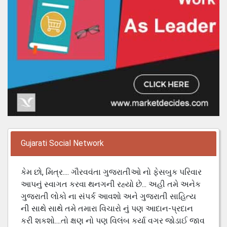
Gujarati Social Network
કેમ છો, મિત્ર.... ગૌરવવંતા ગુજરાતીઓ નો ફેસબુક પરિવાર
આપનું સ્વાગત કરવા થનગની રહ્યો છે... અહી તમે અનેક
ગુજરાતી લોકો ના સંપર્ક આવશો અને ગુજરાતી સાહિત્ય
ની સાથે સાથે તમે તમારા વિચારો નું પણ આદાન-પ્રદાન
કરી શકશો....તો ક્ષણ નો પણ વિલંબ કર્યા વગર જોડાઈ જાવ