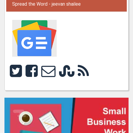
Spread the Word - jeevan shailee