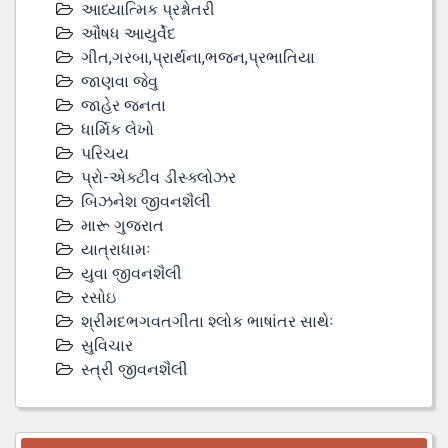
આધ્યાત્મિક પ્રશ્નોતરી
ઔષધ આયુર્વેદ
ગીત,ગરબા,પ્રાર્થના,ભજન,પ્રભાતિયા
જાણવા જેવુ
જાહેર જનતા
ધાર્મિક લેખો
પરિચય
પ્રો-એક્ટીવ ડીસ્‍ક્લોઝર
બિઝનેશ જીવનશૈલી
મારૂ ગુજરાત
યાત્રાધામઃ
યુવા જીવનશૈલી
રસોઇ
શ્રીમદભગવતગીતા શ્લોક ભાષાંતર સાથેઃ
સુવિચાર
સ્ત્રી જીવનશૈલી