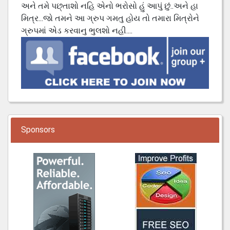
અને તમે પછ્તાશો નહિ એનો ભરોસો હું આપું છું..અને હા
મિત્ર...જો તમને આ ગ્રુપ ગમતુ હોય તો તમારા મિત્રોને
ગ્રુપમાં એડ કરવાનુ ભુલશો નહી....
Sponsors