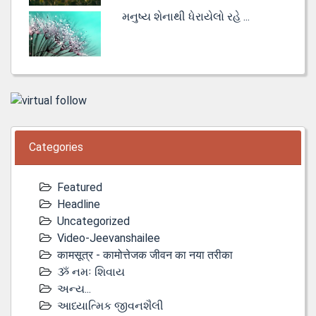
મનુષ્ય શેનાથી ધેરાયેલો રહે ...
Categories
Featured
Headline
Uncategorized
Video-Jeevanshailee
कामसूत्र - कामोत्तेजक जीवन का नया तरीका
ૐ નમઃ શિવાય
અન્ય...
આધ્યાત્મિક જીવનશૈલી