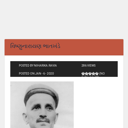
વિષ્ણુનારાયણ ભાતખંડે
POSTED BY NIHARIKA.RAVIA
286 VIEWS
POSTED ON JAN - 6 - 2020
(NO
RATINGS YET)