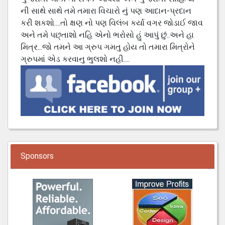
ની સાથે સાથે તમે તમારા વિચારો નું પણ આદાન-પ્રદાન
કરી શકશો....તો ક્ષણ નો પણ વિલંબ કર્યા વગર જોડાઈ જાવ
અને તમે પછ્તાશો નહિ એનો ભરોસો હું આપું છું..અને હા
મિત્ર...જો તમને આ ગ્રુપ ગમતુ હોય તો તમારા મિત્રોને
ગ્રુપમાં એડ કરવાનુ ભુલશો નહી....
Sponsors