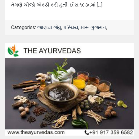
તેમણે ચીજો એકઠી કરી હતી. ઈ.સ.૧૯૩૬માં […]
Categories:
જાણવા જેવુ
,
પરિચય
,
મારૂ ગુજરાત
,