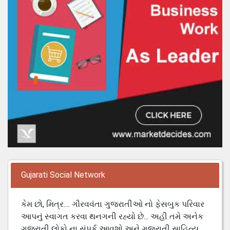
Gujarati Social Network
કેમ છો, મિત્ર.... ગૌરવવંતા ગુજરાતીઓ નો ફેસબુક પરિવાર
આપનું સ્વાગત કરવા થનગની રહ્યો છે... અહી તમે અનેક
ગુજરાતી લોકો ના સંપર્ક આવશો અને ગુજરાતી સાહિત્ય