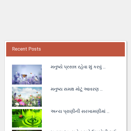
Recent Posts
મનુષ્યે પ્રસન્ન રહેવા શું કરવું ...
મનુષ્ય સમક્ષ મોટૂં આવરણ ...
અન્ય પ્રાણીની સરખામણીમાં ...