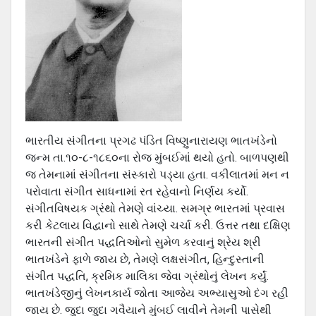
ભારતીય સંગીતના પ્રગઢ પંડિત વિષ્ણુનારાયણ ભાતખંડેનો
જન્મ તા.૧૦-૮-૧૮૬૦ના રોજ મુંબઈમાં થયો હતો. બાળપણથી
જ તેમનામાં સંગીતના સંસ્કારો પડ્યા હતા. વકીલાતમાં મન ન
પરોવાતા સંગીત સાધનામાં રત રહેવાનો નિર્ણય કર્યો.
સંગીતવિષયક ગ્રંથો તેમણે વાંચ્યા. સમગ્ર ભારતમાં પ્રવાસ
કરી કેટલાય વિદ્વાનો સાથે તેમણે ચર્ચા કરી. ઉત્તર તથા દક્ષિણ
ભારતની સંગીત પદ્ધતિઓનો સુમેળ કરવાનું શ્રેય શ્રી
ભાતખંડેને ફાળે જાય છે, તેમણે લક્ષસંગીત, હિન્દુસ્તાની
સંગીત પદ્ધતિ, ક્રમિક માલિકા જેવા ગ્રંથોનું લેખન કર્યું.
ભાતખંડેજીનું લેખનકાર્ય જોતા આજેય અભ્યાસુઓ દંગ રહી
જાય છે. જુદા જુદા ગવૈયાને મુંબઈ લાવીને તેમની પાસેથી