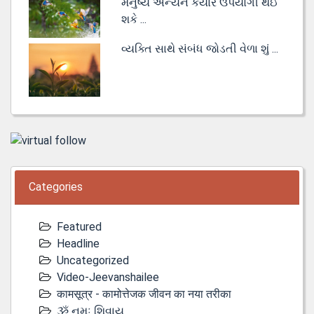
મનુષ્ય અન્યને કયારે ઉપયોગી થઈ
શકે ...
વ્યક્તિ સાથે સંબંધ જોડતી વેળા શું ...
Categories
Featured
Headline
Uncategorized
Video-Jeevanshailee
कामसूत्र - कामोत्तेजक जीवन का नया तरीका
ૐ નમઃ શિવાય