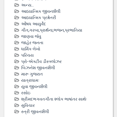
અન્ય...
આધ્યાત્મિક જીવનશૈલી
આધ્યાત્મિક પ્રશ્નોતરી
ઔષધ આયુર્વેદ
ગીત,ગરબા,પ્રાર્થના,ભજન,પ્રભાતિયા
જાણવા જેવુ
જાહેર જનતા
ધાર્મિક લેખો
પરિચય
પ્રો-એક્ટીવ ડીસ્‍ક્લોઝર
બિઝનેશ જીવનશૈલી
મારૂ ગુજરાત
યાત્રાધામઃ
યુવા જીવનશૈલી
રસોઇ
શ્રીમદભગવતગીતા શ્લોક ભાષાંતર સાથેઃ
સુવિચાર
સ્ત્રી જીવનશૈલી