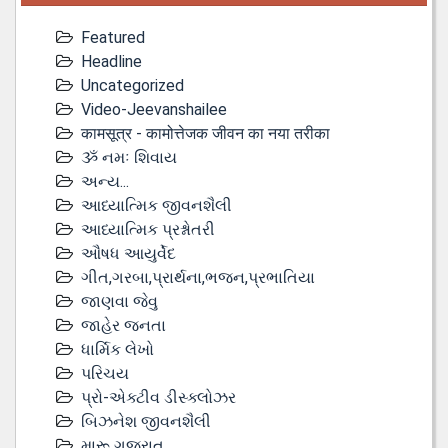
Featured
Headline
Uncategorized
Video-Jeevanshailee
कामसूत्र - कामोत्तेजक जीवन का नया तरीका
ૐ નમઃ શિવાય
અન્ય...
આધ્યાત્મિક જીવનશૈલી
આધ્યાત્મિક પ્રશ્નોતરી
ઔષધ આયુર્વેદ
ગીત,ગરબા,પ્રાર્થના,ભજન,પ્રભાતિયા
જાણવા જેવુ
જાહેર જનતા
ધાર્મિક લેખો
પરિચય
પ્રો-એક્ટીવ ડીસ્‍ક્લોઝર
બિઝનેશ જીવનશૈલી
મારૂ ગુજરાત