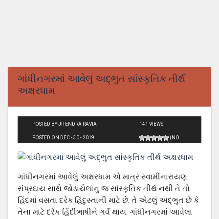
ગાંધીનગરમાં આવેલું અદ્ભુત સાંસ્કૃતિક તીર્થ
અક્ષરધામ
POSTED BY JITENDRA RAVIA
141 VIEWS
POSTED ON DEC - 30 - 2019
(NO
RATINGS YET)
ગાંધીનગરમાં આવેલું અક્ષરધામ એ માત્ર સ્વામીનારાયણ
સંપ્રદાય સાથે જોડાયેલાંનુ જ સાંસ્કૃતિક તીર્થ નથી તે તો
હિંદમાં વસતા દરેક હિંદુસ્તાની માટે છે. તે એટલું અદ્ભુત છે કે
તેના માટે દરેક હિંદીભાષીને ગર્વ થાય. ગાંધીનગરમાં આવેલા