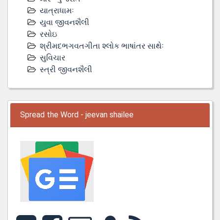
યાત્રાધામઃ
યુવા જીવનશૈલી
રસોઇ
શ્રીમદભગવતગીતા શ્લોક ભાષાંતર સાથેઃ
સુવિચાર
સ્ત્રી જીવનશૈલી
Spread the Word - jeevan shailee