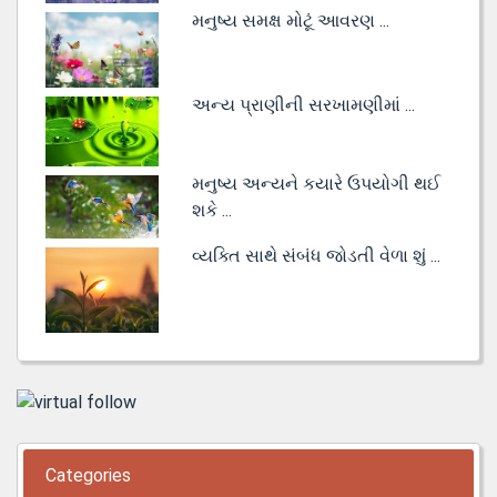
મનુષ્ય સમક્ષ મોટૂં આવરણ ...
અન્ય પ્રાણીની સરખામણીમાં ...
મનુષ્ય અન્યને કયારે ઉપયોગી થઈ
શકે ...
વ્યક્તિ સાથે સંબંધ જોડતી વેળા શું ...
Categories