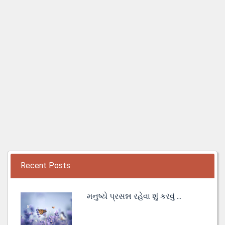
Recent Posts
મનુષ્યે પ્રસન્ન રહેવા શું કરવું ...