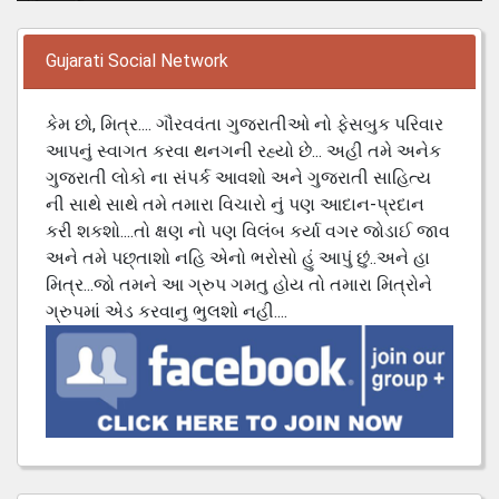
Gujarati Social Network
કેમ છો, મિત્ર.... ગૌરવવંતા ગુજરાતીઓ નો ફેસબુક પરિવાર
આપનું સ્વાગત કરવા થનગની રહ્યો છે... અહી તમે અનેક
ગુજરાતી લોકો ના સંપર્ક આવશો અને ગુજરાતી સાહિત્ય
ની સાથે સાથે તમે તમારા વિચારો નું પણ આદાન-પ્રદાન
કરી શકશો....તો ક્ષણ નો પણ વિલંબ કર્યા વગર જોડાઈ જાવ
અને તમે પછ્તાશો નહિ એનો ભરોસો હું આપું છું..અને હા
મિત્ર...જો તમને આ ગ્રુપ ગમતુ હોય તો તમારા મિત્રોને
ગ્રુપમાં એડ કરવાનુ ભુલશો નહી....