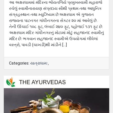
આ અક્ષરધામમાં મંદિરના ભોંયતળિયે પ્રમુખસ્વામી મહારાજે
રચેલું સ્વામીનારાયણ સંપ્રદાય સૌથી પ્રથમ તથા આધુનિક
સંગ્રહસ્થાન તથા મ્યુઝિયમ છે.અક્ષરધામ એ ગુજરાત
રાજ્યના પાટનગર ગાંધીનગરના સેકટર ૨૦ માં આવેલું છે.
તેની ઊંચાઈ ૧૦૮ ફૂટ, લંબાઈ ૨૪૦ ફૂટ, પહોળાઈ ૧૩૧ ફૂટ છે.
અક્ષરધામ મંદિર ગાંધીનગરનું મોટામાં મોટું સહજાનંદ સ્વામીનું
મંદિર છે. ભગવાન સહજાનંદ સ્વામીએ ઉપયોગમાં લીધેલાં
વસ્ત્રો, પાવડી (ચાખડી)થી માંડીને […]
Categories:
યાત્રાધામઃ
,